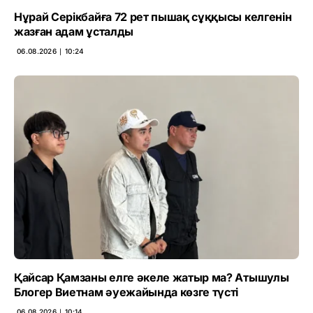
Нұрай Серікбайға 72 рет пышақ сұққысы келгенін
жазған адам ұсталды
06.08.2026 ∣ 10:24
Қайсар Қамзаны елге әкеле жатыр ма? Атышулы
Блогер Виетнам әуежайында көзге түсті
06.08.2026 ∣ 10:14