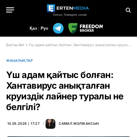
Қаз
|
Рус
Басты бет
»
Үш адам қайтыс болған: Хантавирус анықталған круиздік лайнер туралы не белгілі?
ЖАҢАЛЫҚТАР
Үш адам қайтыс болған:
Хантавирус анықталған
круиздік лайнер туралы не
белгілі?
10.05.2026 ∣ 17:27
САМАЛ ЖОЛЖАКСЫН