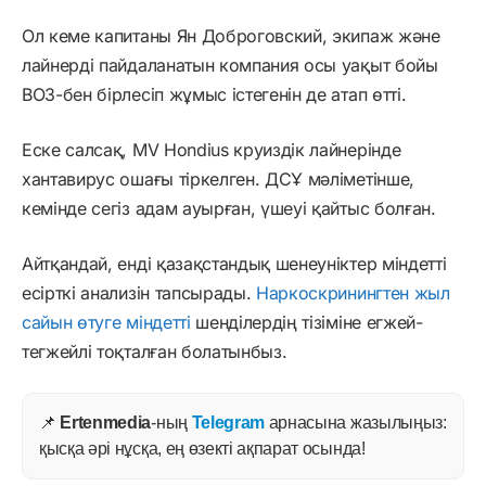
Ол кеме капитаны Ян Доброговский, экипаж және
лайнерді пайдаланатын компания осы уақыт бойы
ВОЗ-бен бірлесіп жұмыс істегенін де атап өтті.
Еске салсақ, MV Hondius круиздік лайнерінде
хантавирус ошағы тіркелген. ДСҰ мәліметінше,
кемінде сегіз адам ауырған, үшеуі қайтыс болған.
Айтқандай, енді қазақстандық шенеуніктер міндетті
есірткі анализін тапсырады.
Наркоскринингтен жыл
сайын өтуге міндетті
шенділердің тізіміне егжей-
тегжейлі тоқталған болатынбыз.
📌
Ertenmedia
-ның
Telegram
арнасына жазылыңыз:
қысқа әрі нұсқа, ең өзекті ақпарат осында!