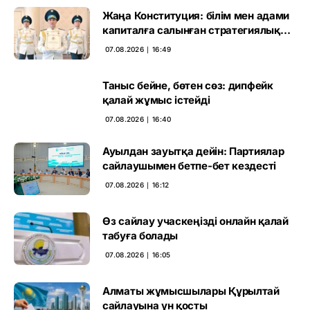
Жаңа Конституция: білім мен адами
капиталға салынған стратегиялық
негіз
07.08.2026 ∣ 16:49
Таныс бейне, бөтен сөз: дипфейк
қалай жұмыс істейді
07.08.2026 ∣ 16:40
Ауылдан зауытқа дейін: Партиялар
сайлаушымен бетпе-бет кездесті
07.08.2026 ∣ 16:12
Өз сайлау учаскеңізді онлайн қалай
табуға болады
07.08.2026 ∣ 16:05
Алматы жұмысшылары Құрылтай
сайлауына үн қосты