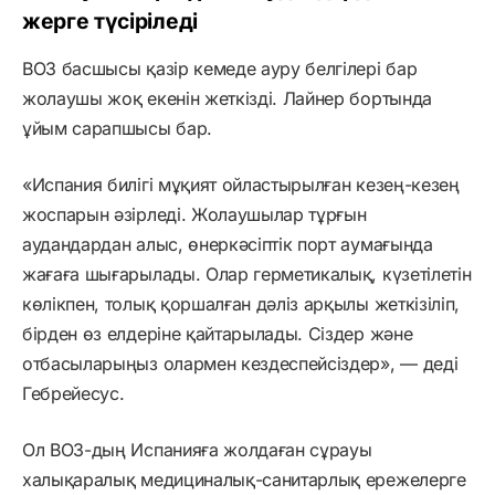
жерге түсіріледі
ВОЗ басшысы қазір кемеде ауру белгілері бар
жолаушы жоқ екенін жеткізді. Лайнер бортында
ұйым сарапшысы бар.
«Испания билігі мұқият ойластырылған кезең-кезең
жоспарын әзірледі. Жолаушылар тұрғын
аудандардан алыс, өнеркәсіптік порт аумағында
жағаға шығарылады. Олар герметикалық, күзетілетін
көлікпен, толық қоршалған дәліз арқылы жеткізіліп,
бірден өз елдеріне қайтарылады. Сіздер және
отбасыларыңыз олармен кездеспейсіздер», — деді
Гебрейесус.
Ол ВОЗ-дың Испанияға жолдаған сұрауы
халықаралық медициналық-санитарлық ережелерге