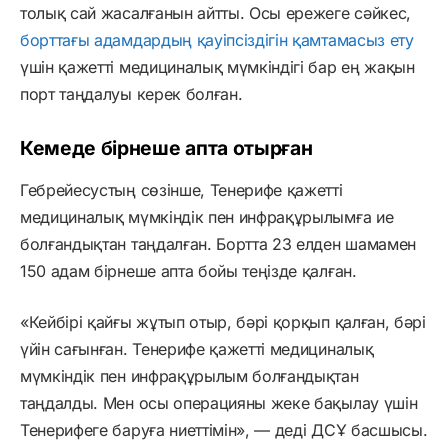
толық сай жасалғанын айтты. Осы ережеге сәйкес,
борттағы адамдардың қауіпсіздігін қамтамасыз ету
үшін қажетті медициналық мүмкіндігі бар ең жақын
порт таңдалуы керек болған.
Кемеде бірнеше апта отырған
Гебрейесустың сөзінше, Тенерифе қажетті
медициналық мүмкіндік пен инфрақұрылымға ие
болғандықтан таңдалған. Бортта 23 елден шамамен
150 адам бірнеше апта бойы теңізде қалған.
«Кейбірі қайғы жұтып отыр, бәрі қорқып қалған, бәрі
үйін сағынған. Тенерифе қажетті медициналық
мүмкіндік пен инфрақұрылым болғандықтан
таңдалды. Мен осы операцияны жеке бақылау үшін
Тенерифеге баруға ниеттімін», — деді ДСҰ басшысы.