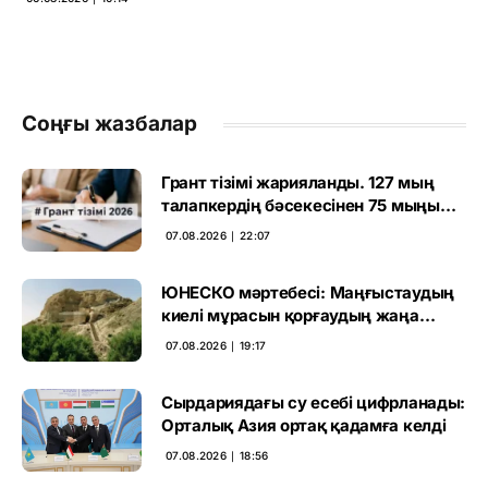
Соңғы жазбалар
Грант тізімі жарияланды. 127 мың
талапкердің бәсекесінен 75 мыңы
өтті
07.08.2026 ∣ 22:07
ЮНЕСКО мәртебесі: Маңғыстаудың
киелі мұрасын қорғаудың жаңа
кезеңі басталды
07.08.2026 ∣ 19:17
Сырдариядағы су есебі цифрланады:
Орталық Азия ортақ қадамға келді
07.08.2026 ∣ 18:56