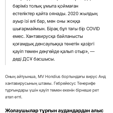
бәріміз толық ұмыта қоймаған
естеліктер қайта оянады. 2020 жылдың
ауыр ізі әлі бар, мен оны жоққа
шығармаймын. Бірақ бұл тағы бір COVID
емес. Хантавирусқа байланысты
қоғамдық денсаулыққа төнетін қазіргі
қауіп төмен деңгейде қалып отыр», —
деді ДСҰ басшысы.
Оның айтуынша, MV Hondius бортындағы вирус Анд
хантавирусының штамы. Гебрейесус Тенерифе
тұрғындары үшін қауіп төмен екенін бірнеше рет
атап өтті.
Жолаушылар тұрғын аудандардан алыс