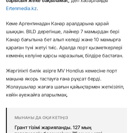
барысын жеке бақылама
қ, деп хабарлайды
Ertenmedia.kz
.
Кеме Аргентинадан Канар аралдарына қарай
шыққан. BILD дерегінше, лайнер 7 мамырдан бері
Канар бағытына бет алып келеді және 10 мамырға
қараған түні жетуі тиіс. Аралда порт қызметкерлері
кеменің келуіне қарсы наразылық білдіре бастаған.
Жергілікті билік әзірге MV Hondius кемесіне порт
маңына якорь тастауға ғана рұқсат берді.
Жолаушылар жағаға шағын қайықтармен жеткізіліп,
кейін әуежайға апарылмақ.
МЫНАНЫ ДА ОҚИ КЕТІҢІЗ
Грант тізімі жарияланды. 127 мың