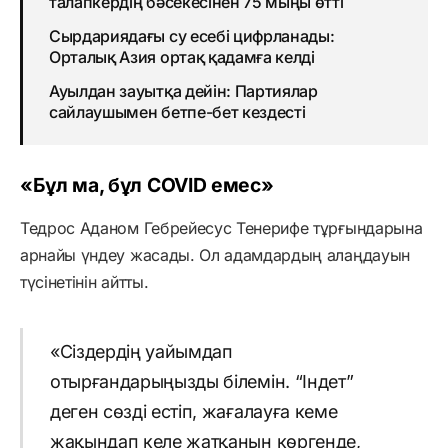
талапкердің бәсекесінен 75 мыңы өтті
Сырдариядағы су есебі цифрланады:
Орталық Азия ортақ қадамға келді
Ауылдан зауытқа дейін: Партиялар
сайлаушымен бетпе-бет кездесті
«Бұл ма, бұл COVID емес»
Тедрос Аданом Гебрейесус Тенерифе тұрғындарына
арнайы үндеу жасады. Ол адамдардың алаңдауын
түсінетінін айтты.
«Сіздердің уайымдап
отырғандарыңызды білемін. “Індет”
деген сөзді естіп, жағалауға кеме
жақындап келе жатқанын көргенде,