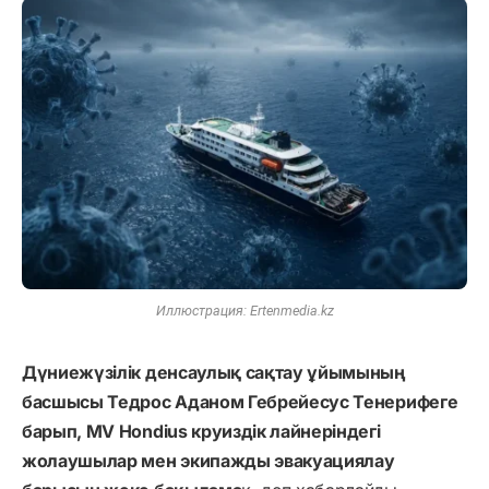
Иллюстрация: Ertenmedia.kz
Дүниежүзілік денсаулық сақтау ұйымының
басшысы Тедрос Аданом Гебрейесус Тенерифеге
барып, MV Hondius круиздік лайнеріндегі
жолаушылар мен экипажды эвакуациялау