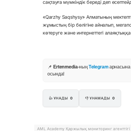
сақтауға мүмкіндік береді деп есептейд
«Qarzhy Saqshysy» Алматының мектепт
жұмыстың бір бөлігіне айналып, мегап
көтеруге және интернеттегі алаяқтыққа
📌
Ertenmedia
-ның
Telegram
арнасына ж
осында!
👍 ҰНАДЫ
0
👎 ҰНАМАДЫ
0
AML Academy Қаржылық мониторинг агенттігі