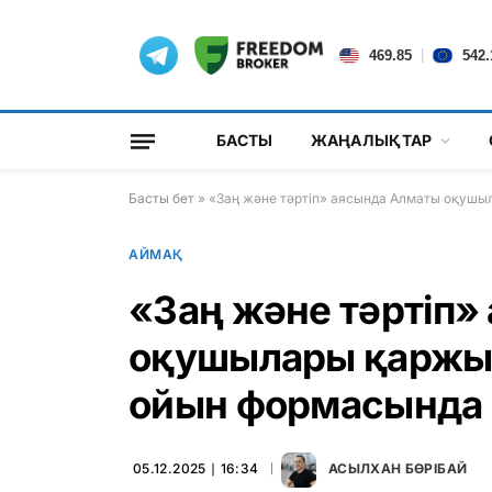
|
469.85
542.
БАСТЫ
ЖАҢАЛЫҚТАР
Басты бет
»
«Заң және тәртіп» аясында Алматы оқушы
АЙМАҚ
«Заң және тәртіп»
оқушылары қаржыл
ойын формасында 
05.12.2025 ∣ 16:34
АСЫЛХАН БӨРІБАЙ