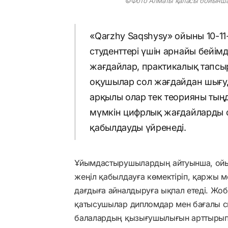
©Фото Алматы қаласы бойынша 
«Qarzhy Saqshysy» ойыны 10-
студенттері үшін арнайы бейім
жағдайлар, практикалық тапсы
оқушылар сол жағдайдан шығуд
арқылы олар тек теорияны тың
мүмкін цифрлық жағдайларды ой
қабылдауды үйренеді.
Ұйымдастырушылардың айтуынша, ойын 
жеңіл қабылдауға көмектіріп, қаржы м
дағдыға айналдыруға ықпал етеді. Жо
қатысушылар дипломдар мен бағалы с
балалардың қызығушылығын арттырып,