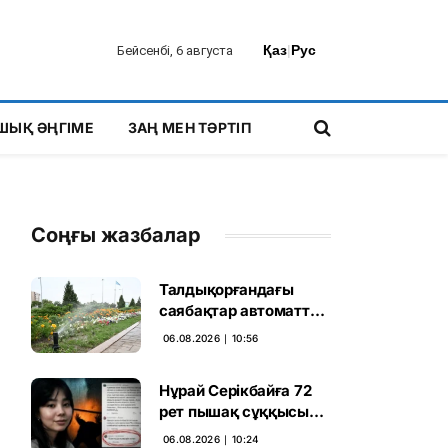
Қаз
|
Рус
Бейсенбі, 6 августа
ШЫҚ ӘҢГІМЕ
ЗАҢ МЕН ТӘРТІП
Соңғы жазбалар
Талдықорғандағы
саябақтар автоматты
жүйемен суарылады
06.08.2026 ∣ 10:56
Нұрай Серікбайға 72
рет пышақ сұққысы
келгенін жазған адам
06.08.2026 ∣ 10:24