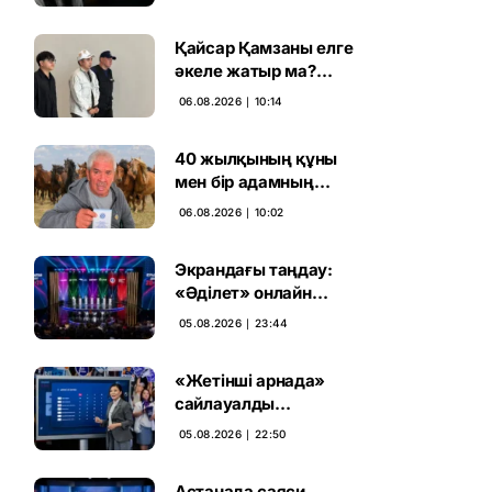
ұсталды
Қайсар Қамзаны елге
әкеле жатыр ма?
Атышулы Блогер
06.08.2026 ∣ 10:14
Виетнам әуежайында
көзге түсті
40 жылқының құны
мен бір адамның
тағдыры: апелляция 7
06.08.2026 ∣ 10:02
жылдық үкімді бұзды
Экрандағы таңдау:
«Әділет» онлайн
дауыс беруде алға
05.08.2026 ∣ 23:44
шықты
«Жетінші арнада»
сайлауалды
теледебаттың аралық
05.08.2026 ∣ 22:50
дауыс беру нәтижесі
жарияланды
Астанада саяси