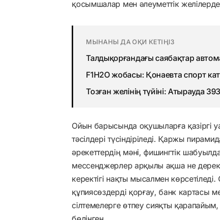
қосымшалар мен әлеуметтік желілерде
МЫНАНЫ ДА ОҚИ КЕТІҢІЗ
Талдықорғандағы саябақтар авто
F1H2O жобасы: Қонаевта спорт ка
Тозған желінің түйіні: Атырауда 3
Ойын барысында оқушыларға қазіргі у
тәсілдері түсіндіріледі. Қаржы пирами
әрекеттердің мәні, фишингтік шабуылда
мессенджерлер арқылы ақша не дерек 
керектігі нақты мысалмен көрсетіледі
құпиясөздерді қорғау, банк картасы м
сілтемелерге өтпеу сияқты қарапайым
бөлінген.