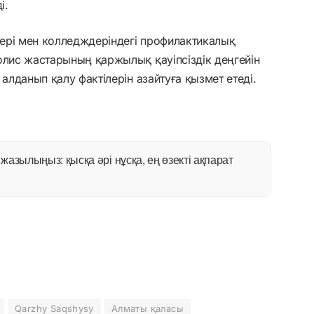
і.
ері мен колледждеріндегі профилактикалық
олис жастарының қаржылық қауіпсіздік деңгейін
 алданып қалу фактілерін азайтуға қызмет етеді.
азылыңыз: қысқа әрі нұсқа, ең өзекті ақпарат
Qarzhy Saqshysy
Алматы қаласы