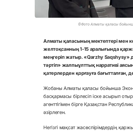
©Фото Алматы қаласы бойынша
Алматы қаласының мектептері мен к
желтоқсанның 1-15 аралығында қаржы
меңгеріп жатыр. «Qarzhy Saqshysy» 
тәртіп» жалпыұлттық нарративі аясы
қатерлерден қорғауға бағытталған, 
Жобаны Алматы қаласы бойынша Эконом
басқармасы бірлесіп іске асырып от
агенттігімен бірге Қазақстан Республи
әзірлеген.
Негізгі мақсат жасөспірімдердің қаржы