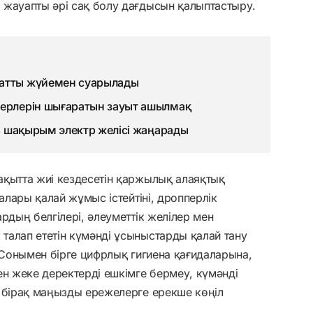
 жауапты әрі сақ болу дағдысын қалыптастыру.
матты жүйемен суарылады
терлерін шығаратын зауыт ашылмақ
93 шақырым электр желісі жаңарады
ақытта жиі кездесетін қаржылық алаяқтық
далары қалай жұмыс істейтіні, дропперлік
рдың белгілері, әлеуметтік желілер мен
талап ететін күмәнді ұсыныстарды қалай тану
. Сонымен бірге цифрлық гигиена қағидаларына,
ен жеке деректерді ешкімге бермеу, күмәнді
, бірақ маңызды ережелерге ерекше көңіл