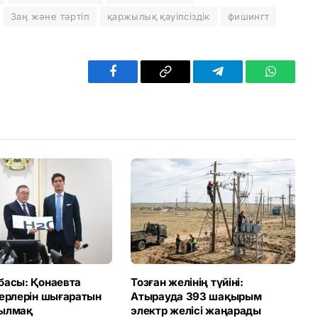
Заң және тәртіп
қаржылық қауіпсіздік
фишингт
Facebook
Copy
Telegram
WhatsAp
Link
басы: Қонаевта
Тозған желінің түйіні:
терлерін шығаратын
Атырауда 393 шақырым
ылмақ
электр желісі жаңарады