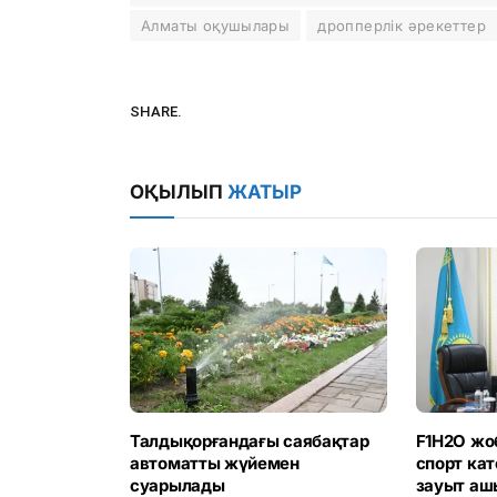
Алматы оқушылары
дропперлік әрекеттер
SHARE.
ОҚЫЛЫП
ЖАТЫР
Талдықорғандағы саябақтар
F1H2O жо
автоматты жүйемен
спорт ка
суарылады
зауыт аш