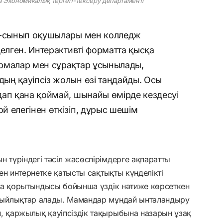
Экономикалық тергеп-тексеру департаменті
11-сынып оқушылары мен колледж
делген. Интерактивті форматта қысқа
рмалар мен сұрақтар ұсынылады,
ың қауіпсіз жолын өзі таңдайды. Осы
дап қана қоймай, шынайы өмірде кездесуі
 елегінен өткізіп, дұрыс шешім
түріндегі тәсіл жасөспірімдерге ақпаратты
ен интернетке қатысты сақтықты күнделікті
ба қорытындысы бойынша үздік нәтиже көрсеткен
ыйлықтар алады. Мамандар мұндай ынталандыру
 қаржылық қауіпсіздік тақырыбына назарын ұзақ