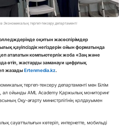
 Экономикалық тергеп-тексеру департаменті
олледждерінде оқитын жасөспірімдер
лық қауіпсіздік негіздерін ойын форматында
деп аталатын компьютерлік жоба «Заң және
нда өтіп, жастарды заманауи цифрлық
деп жазады
Ertenmedia.kz
.
икалық тергеп-тексеру департаменті мен Білім
ыр, ал ойынды AML Academy Қаржылық мониторинг
касының Оқу-ағарту министрлігінің қолдауымен
лық сауаттылығын көтеріп, интернетте, мобильді