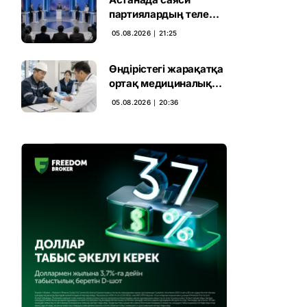
партиялардың теле
дебаты басталды
05.08.2026 ∣ 21:25
Өндірістегі жарақатқа
ортақ медициналық
талап енгізілмек
05.08.2026 ∣ 20:36