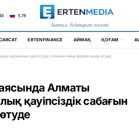
|
16
5.78
САЯСАТ
ERTENFINANCE
АЙМАҚ
ҚОҒАМ
А
лары қаржылық қауіпсіздік сабағын ойын формасында өтуде
 аясында Алматы
ық қауіпсіздік сабағын
өтуде