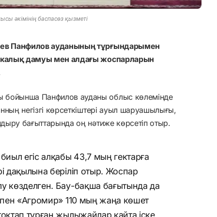
лысы әкімінің баспасөз қызметі
баев Панфилов ауданының тұрғындарымен
микалық дамуы мен алдағы жоспарларын
.
ы бойынша Панфилов ауданы облыс көлемінде
анның негізгі көрсеткіштері ауыл шаруашылығы,
андыру бағыттарында оң нәтиже көрсетіп отыр.
иыл егіс алқабы 43,7 мың гектарға
рі дақылына беріліп отыр. Жоспар
лу көзделген. Бау-бақша бағытында да
» пен «Агромир» 110 мың жаңа көшет
тоқтап тұрған жылыжайлар қайта іске