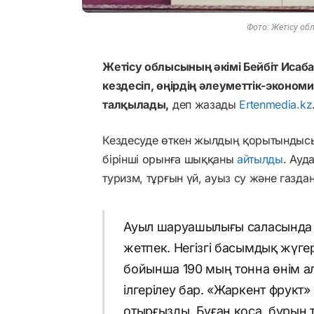
Фото: Жетісу об
Жетісу облысының әкімі Бейбіт Иса
кездесіп, өңірдің әлеуметтік-эконо
талқылады,
деп жазады
Ertenmedia.kz
Кездесуде өткен жылдың қорытындыс
бірінші орынға шыққаны
айтылды
. Ауд
туризм, тұрғын үй, ауыз су және газд
Ауыл шаруашылығы саласында б
жетпек. Негізгі басымдық жүге
бойынша 190 мың тонна өнім а
ілгерілеу бар. «Жаркент фрукт
отырғызды. Бұған қоса, бұрын 