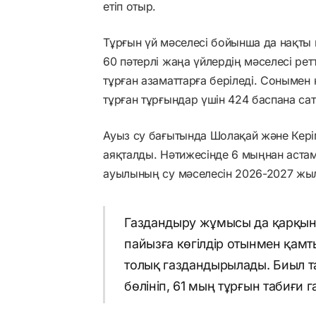
етіп отыр.
Тұрғын үй мәселесі бойынша да нақты 
60 пәтерлі жаңа үйлердің мәселесі рет
тұрған азаматтарға беріледі. Сонымен 
тұрған тұрғындар үшін 424 баспана сат
Ауыз су бағытында Шолақай және Кер
аяқталды. Нәтижесінде 6 мыңнан аста
ауылының су мәселесін 2026-2027 жы
Газдандыру жұмысы да қарқын
пайызға көгілдір отынмен қамт
толық газдандырылады. Биыл т
бөлініп, 61 мың тұрғын табиғи г