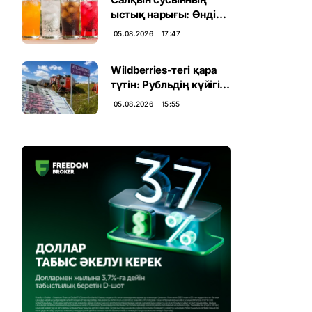
ыстық нарығы: Өндіріс
17 пайыз өсті
05.08.2026 ∣ 17:47
Wildberries-тегі қара
түтін: Рубльдің күйігі
Қазақстанға жұғуы
05.08.2026 ∣ 15:55
мүмкін