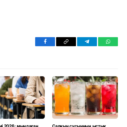
Facebook
Copy
Telegram
WhatsAp
Link
імі 2026: мыңдаған
Салқын сусынның ыстық