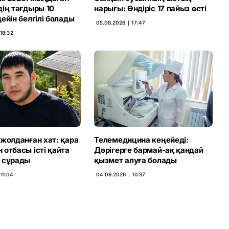
дің тағдыры 10
нарығы: Өндіріс 17 пайыз өсті
ейін белгілі болады
05.08.2026 ∣ 17:47
18:32
жолданған хат: қара
Телемедицина кеңейеді:
отбасы істі қайта
Дәрігерге бармай-ақ қандай
 сұрады
қызмет алуға болады
11:04
04.08.2026 ∣ 10:37