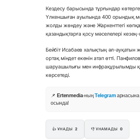
Кездесу барысында тұрғындар көтерге
Үлкеншыған ауылында 400 орындық мә
жолды жөндеу және Жаркенттегі көпқа
қазандықтарға қосу мәселелері кезең-
Бейбіт Исабаев халықтың әл-ауқатын 
ортақ міндет екенін атап өтті. Панфило
шаруашылығы мен инфрақұрылымды қа
көрсетеді.
📌
Ertenmedia
-ның
Telegram
арнасына ж
осында!
👍 ҰНАДЫ
2
👎 ҰНАМАДЫ
0