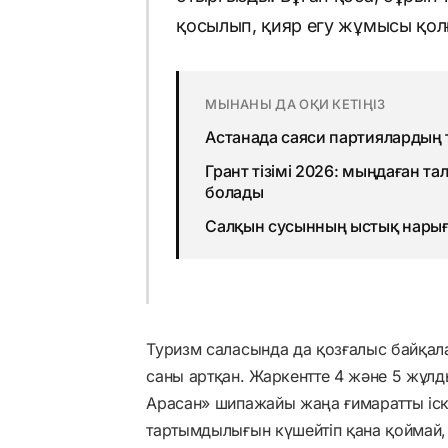
қосылып, қияр егу жұмысы қол
МЫНАНЫ ДА ОҚИ КЕТІҢІЗ
Астанада саяси партиялардың 
Грант тізімі 2026: мыңдаған та
болады
Салқын сусынның ыстық нарығы:
Туризм саласында да қозғалыс байқала
саны артқан. Жаркентте 4 және 5 жұл
Арасан» шипажайы жаңа ғимаратты іск
тартымдылығын күшейтіп қана қойма