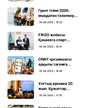
Грант тізімі 2026:
мыңдаған талапкердің
тағдыры 10 тамызға
05.08.2026 ∣ 18:32
дейін белгілі болады
F1H2O жобасы:
Қонаевта спорт
катерлерін шығаратын
05.08.2026 ∣ 18:15
зауыт ашылмақ
ONAY қосымшасы
арқылы тағамға
тапсырыс беруге
05.08.2026 ∣ 18:06
болады
Ұлттық архивке 20
жыл: Құжаттар
тарихы цифрлық
05.08.2026 ∣ 17:55
дәуірге көшті
Салқын сусынның