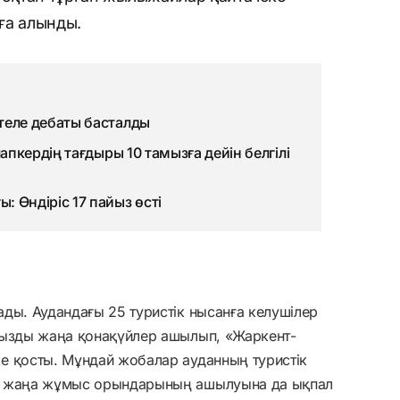
ға алынды.
теле дебаты басталды
лапкердің тағдыры 10 тамызға дейін белгілі
 Өндіріс 17 пайыз өсті
ды. Аудандағы 25 туристік нысанға келушілер
дызды жаңа қонақүйлер ашылып, «Жаркент-
е қосты. Мұндай жобалар ауданның туристік
й, жаңа жұмыс орындарының ашылуына да ықпал