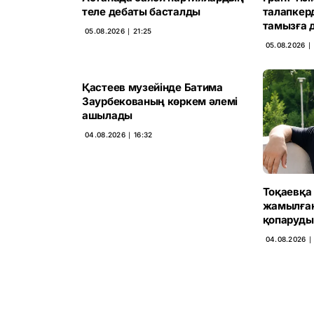
теле дебаты басталды
талапкер
тамызға д
05.08.2026 ∣ 21:25
05.08.2026 ∣ 
Қастеев музейінде Батима
Заурбекованың көркем әлемі
ашылады
04.08.2026 ∣ 16:32
Тоқаевқа 
жамылған 
қопаруды
04.08.2026 ∣ 