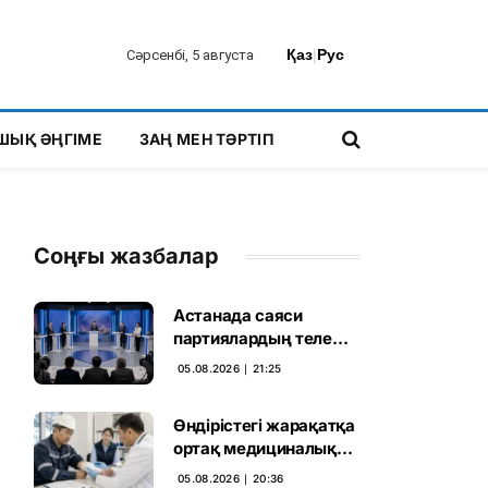
Қаз
|
Рус
Сәрсенбі, 5 августа
ШЫҚ ӘҢГІМЕ
ЗАҢ МЕН ТӘРТІП
Соңғы жазбалар
Астанада саяси
партиялардың теле
дебаты басталды
05.08.2026 ∣ 21:25
Өндірістегі жарақатқа
ортақ медициналық
талап енгізілмек
05.08.2026 ∣ 20:36