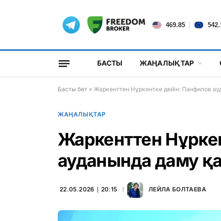
|
469.85
542.
БАСТЫ
ЖАҢАЛЫҚТАР
Басты бет
»
Жаркенттен Нұркентке дейін: Панфилов а
ЖАҢАЛЫҚТАР
Жаркенттен Нұркен
ауданында даму қ
22.05.2026 ∣ 20:15
ЛЕЙЛА БОЛТАЕВА