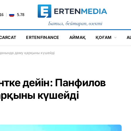
|
16
5.78
САЯСАТ
ERTENFINANCE
АЙМАҚ
ҚОҒАМ
А
уданында даму қарқыны күшейді
тке дейін: Панфилов
арқыны күшейді