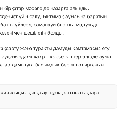
н бірқатар мәселе де назарға алынды.
дениет үйін салу, Ынтымақ ауылына баратын
батты үйлерді заманауи блокты-модульді
кезеңімен шешілетін болды.
жақсарту және тұрақты дамуды қамтамасыз ету
в ауданындағы қазіргі көрсеткіштер өңірде ауыл
тар дамытуға басымдық беріліп отырғанын
азылыңыз: қысқа әрі нұсқа, ең өзекті ақпарат