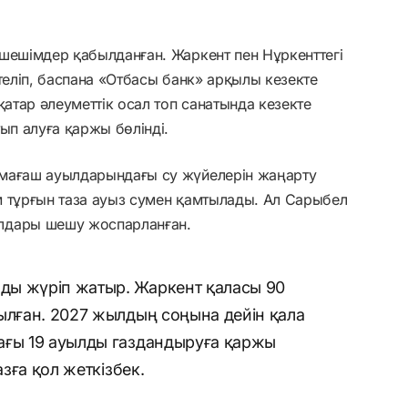
шешімдер қабылданған. Жаркент пен Нұркенттегі
теліп, баспана «Отбасы банк» арқылы кезекте
қатар әлеуметтік осал топ санатында кезекте
ып алуға қаржы бөлінді.
імағаш ауылдарындағы су жүйелерін жаңарту
м тұрғын таза ауыз сумен қамтылады. Ал Сарыбел
лдары шешу жоспарланған.
ды жүріп жатыр. Жаркент қаласы 90
ылған. 2027 жылдың соңына дейін қала
ағы 19 ауылды газдандыруға қаржы
азға қол жеткізбек.