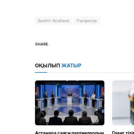
Бейбіт Исабаев
Панфилов
SHARE.
ОҚЫЛЫП
ЖАТЫР
Астанада саяси партиялардың
Грант тіз