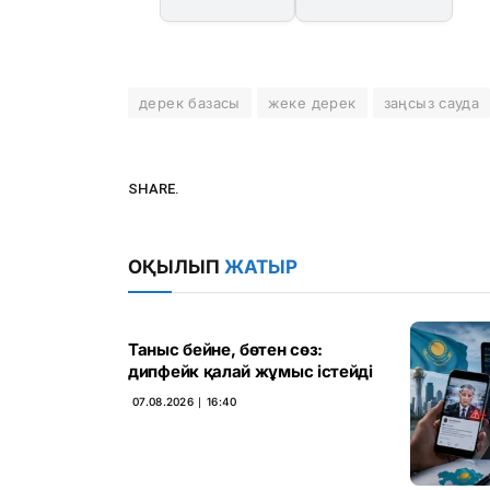
дерек базасы
жеке дерек
заңсыз сауда
SHARE.
ОҚЫЛЫП
ЖАТЫР
Таныс бейне, бөтен сөз:
дипфейк қалай жұмыс істейді
07.08.2026 ∣ 16:40