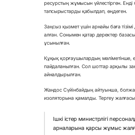
ресурстың жұмысын үйлестірген. Енді 
тапсырыстарды қабылдап, өңдеген.
Заңсыз қызмет үшін арнайы баға тізімі 
алған. Сонымен қатар деректер базас
ұсынылған.
Құқық қорғаушылардың мәліметінше, е
пайдаланылған. Сол шоттар арқылы за
айналдырылған.
Жандос Сүйінбайдың айтуынша, болжа
изоляторына қамалды. Тергеу жалғасы
Ішкі істер министрлігі персона
арналарына қарсы жұмыс жалғ