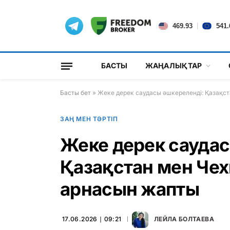
|
469.93
541.
БАСТЫ
ЖАҢАЛЫҚТАР
Басты бет
»
Жеке дерек саудасы әшкереленді: Қазақс
ЗАҢ МЕН ТӘРТІП
Жеке дерек саудас
Қазақстан мен Че
арнасын жапты
17.06.2026 ∣ 09:21
ЛЕЙЛА БОЛТАЕВА