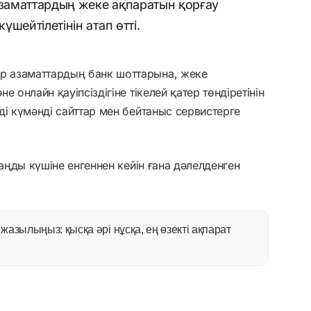
заматтардың жеке ақпаратын қорғау
шейтілетінін атап өтті.
 азаматтардың банк шоттарына, жеке
 онлайн қауіпсіздігіне тікелей қатер төндіретінін
ді күмәнді сайттар мен бейтаныс сервистерге
заңды күшіне енгеннен кейін ғана дәлелденген
азылыңыз: қысқа әрі нұсқа, ең өзекті ақпарат