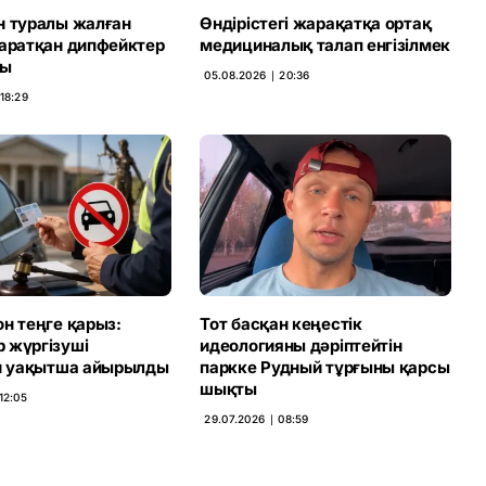
н туралы жалған
Өндірістегі жарақатқа ортақ
таратқан дипфейктер
медициналық талап енгізілмек
ды
05.08.2026 ∣ 20:36
18:29
н теңге қарыз:
Тот басқан кеңестік
 жүргізуші
идеологияны дәріптейтін
ен уақытша айырылды
паркке Рудный тұрғыны қарсы
шықты
12:05
29.07.2026 ∣ 08:59