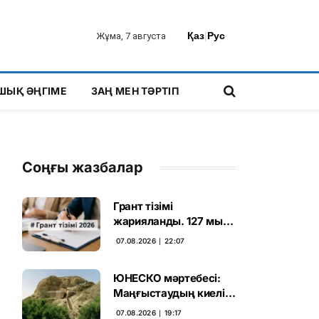
Қаз
|
Рус
Жұма, 7 августа
ШЫҚ ӘҢГІМЕ
ЗАҢ МЕН ТӘРТІП
Соңғы жазбалар
Грант тізімі
жарияланды. 127 мың
талапкердің
07.08.2026 ∣ 22:07
бәсекесінен 75 мыңы
өтті
ЮНЕСКО мәртебесі:
Маңғыстаудың киелі
мұрасын қорғаудың
07.08.2026 ∣ 19:17