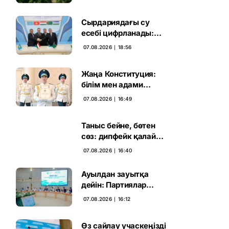
жаңа кезеңі басталды
Сырдариядағы су
есебі цифрланады:
Орталық Азия ортақ
07.08.2026 ∣ 18:56
қадамға келді
Жаңа Конституция:
білім мен адами
капиталға салынған
07.08.2026 ∣ 16:49
стратегиялық негіз
Таныс бейне, бөтен
сөз: дипфейк қалай
жұмыс істейді
07.08.2026 ∣ 16:40
Ауылдан зауытқа
дейін: Партиялар
сайлаушымен бетпе-
07.08.2026 ∣ 16:12
бет кездесті
Өз сайлау учаскеңізді