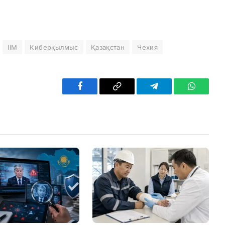
ІІМ
Киберқылмыс
Қазақстан
Чехия
Facebook
Copy
Telegram
WhatsAp
Link