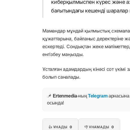
киберқылмыспен күрес және а
бағытындағы кешенді шаралар кү
Мамандар мұндай қылмыстық схемалар
құжаттарына, байланыс деректеріне және
ескертеді. Сондықтан жеке мәліметтер
енгізбеу маңызды.
Ұсталған адамдардың кінәсі сот үкімі 
болып саналады.
📌
Ertenmedia
-ның
Telegram
арнасына ж
осында!
👍 ҰНАДЫ
0
👎 ҰНАМАДЫ
0