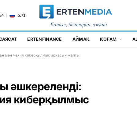
|
64
5.71
САЯСАТ
ERTENFINANCE
АЙМАҚ
ҚОҒАМ
А
тан мен Чехия киберқылмыс арнасын жапты
ы әшкереленді:
хия киберқылмыс