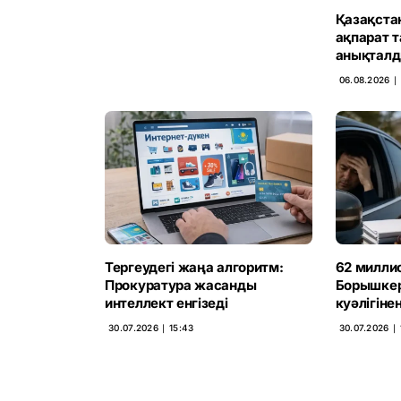
Қазақста
ақпарат 
анықтал
06.08.2026 ∣ 
Тергеудегі жаңа алгоритм:
62 миллио
Прокуратура жасанды
Борышкер
интеллект енгізеді
куәлігін
30.07.2026 ∣ 15:43
30.07.2026 ∣ 