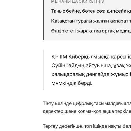
МЫНАНЫ ДА ОҚИ КЕТІҢІЗ
Таныс бейне, бөтен сөз: дипфейк қ
Қазақстан туралы жалған ақпарат
Өндірістегі жарақатқа ортақ медиц
ҚР ІІМ Киберқылмысқа қарсы і
Сүйінбайдың айтуынша, ұзақ жед
халықаралық деңгейде жұмыс іс
мүмкіндік берді.
Тінту кезінде цифрлық тасымалдағышт
деректер және қолма-қол ақша тәркіле
Тергеу дерегінше, топ ішінде нақты бөл