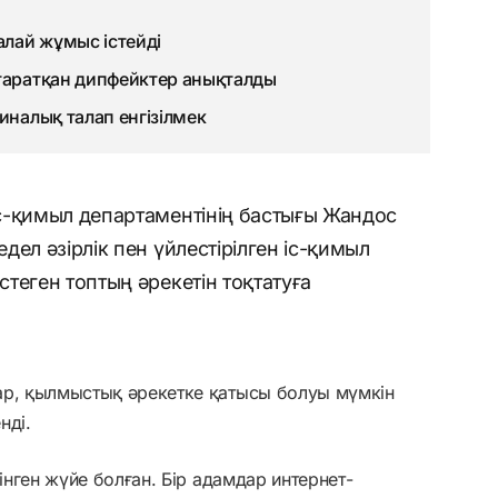
алай жұмыс істейді
 таратқан дипфейктер анықталды
иналық талап енгізілмек
с-қимыл департаментінің бастығы Жандос
ел әзірлік пен үйлестірілген іс-қимыл
теген топтың әрекетін тоқтатуға
ар, қылмыстық әрекетке қатысы болуы мүмкін
нді.
інген жүйе болған. Бір адамдар интернет-