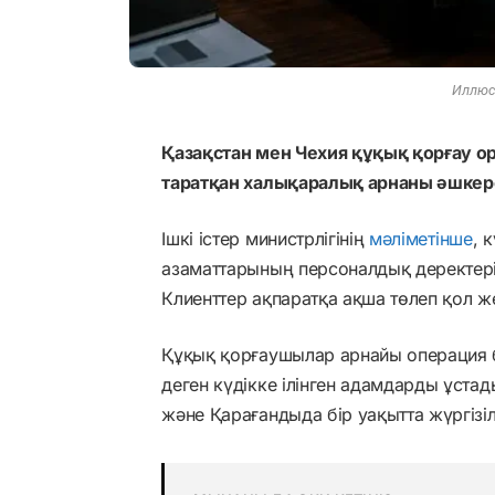
Иллюст
Қазақстан мен Чехия құқық қорғау о
таратқан халықаралық арнаны әшкер
Ішкі істер министрлігінің
мәліметінше
, 
азаматтарының персоналдық деректері
Клиенттер ақпаратқа ақша төлеп қол же
Құқық қорғаушылар арнайы операция
деген күдікке ілінген адамдарды ұста
және Қарағандыда бір уақытта жүргізіл