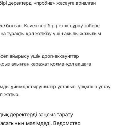
бірі деректерді «пробив» жасауға арналған
де болған. Клиенттер бір реттік сұрау жібере
ына тұрақты қол жеткізу үшін ақылы жазылым
сеп айырысу үшін дроп-аккаунттар
ңсыз алынған қаражат қолма-қол ақшаға
мды ұйымдастырушылар ұсталып, уақытша ұстау
п жатыр.
лдық деректерді заңсыз тарату
асатынын мәлімдеді. Ведомство