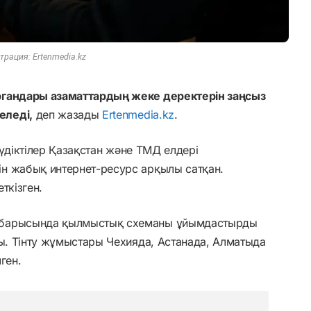
рация: Ertenmedia.kz
ргандары азаматтардың жеке деректерін заңсыз
еледі,
деп жазады
Ertenmedia.kz
.
күдіктілер Қазақстан және ТМД елдері
н жабық интернет-ресурс арқылы сатқан.
ткізген.
 барысында қылмыстық схеманы ұйымдастырды
ды. Тінту жұмыстары Чехияда, Астанада, Алматыда
ген.