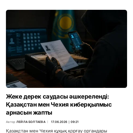
Жеке дерек саудасы әшкереленді:
Қазақстан мен Чехия киберқылмыс
арнасын жапты
Автор
ЛЕЙЛА БОЛТАЕВА
17.06.2026 ∣ 09:21
Қазақстан мен Чехия құқық қорғау органдары