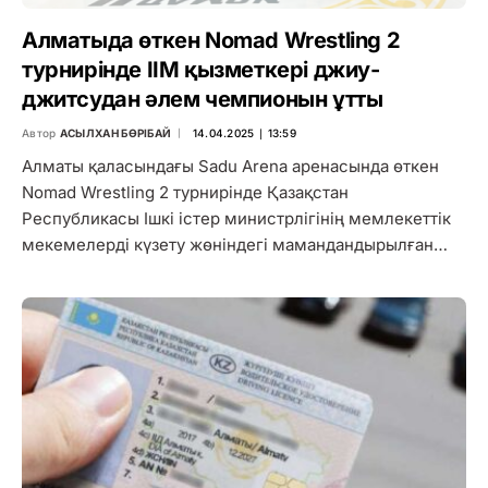
Алматыда өткен Nomad Wrestling 2
турнирінде ІІМ қызметкері джиу-
джитсудан әлем чемпионын ұтты
Автор
АСЫЛХАН БӨРІБАЙ
14.04.2025 ∣ 13:59
Алматы қаласындағы Sadu Arena аренасында өткен
Nomad Wrestling 2 турнирінде Қазақстан
Республикасы Ішкі істер министрлігінің мемлекеттік
мекемелерді күзету жөніндегі мамандандырылған…