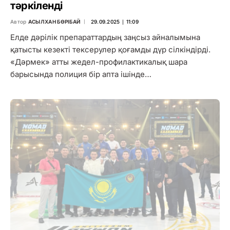
тәркіленді
Автор
АСЫЛХАН БӨРІБАЙ
29.09.2025 ∣ 11:09
Елде дәрілік препараттардың заңсыз айналымына
қатысты кезекті тексерулер қоғамды дүр сілкіндірді.
«Дәрмек» атты жедел-профилактикалық шара
барысында полиция бір апта ішінде…