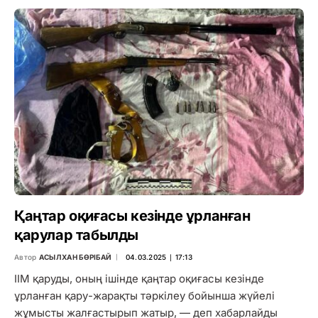
Қаңтар оқиғасы кезінде ұрланған
қарулар табылды
Автор
АСЫЛХАН БӨРІБАЙ
04.03.2025 ∣ 17:13
ІІМ қаруды, оның ішінде қаңтар оқиғасы кезінде
ұрланған қару-жарақты тәркілеу бойынша жүйелі
жұмысты жалғастырып жатыр, — деп хабарлайды