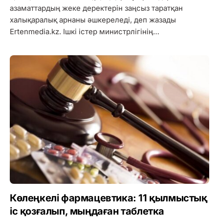
азаматтардың жеке деректерін заңсыз таратқан
халықаралық арнаны әшкереледі, деп жазады
Ertenmedia.kz. Ішкі істер министрлігінің…
Көлеңкелі фармацевтика: 11 қылмыстық
іс қозғалып, мыңдаған таблетка