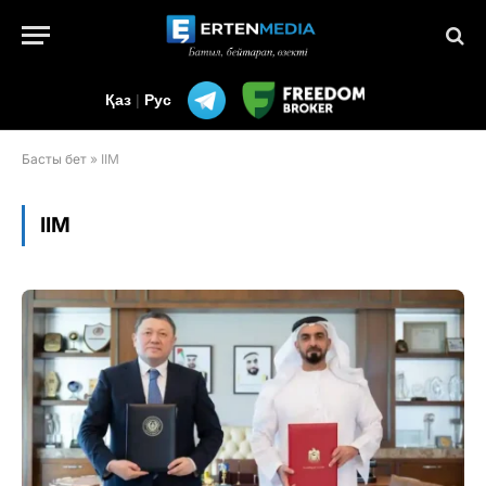
Қаз
|
Рус
Басты бет
»
ІІМ
ІІМ