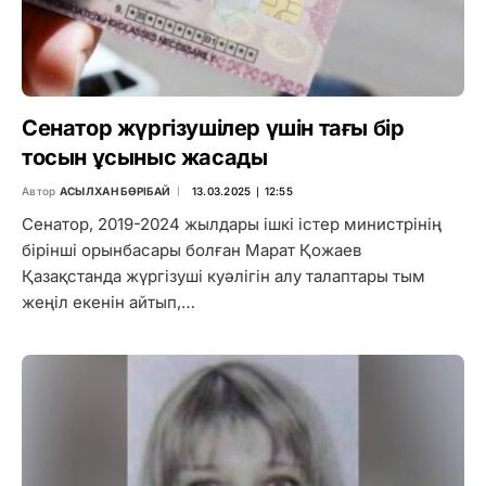
Сенатор жүргізушілер үшін тағы бір
тосын ұсыныс жасады
Автор
АСЫЛХАН БӨРІБАЙ
13.03.2025 ∣ 12:55
Сенатор, 2019-2024 жылдары ішкі істер министрінің
бірінші орынбасары болған Марат Қожаев
Қазақстанда жүргізуші куәлігін алу талаптары тым
жеңіл екенін айтып,…