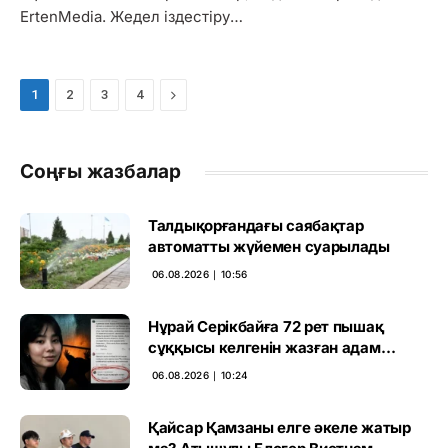
ErtenMedia. Жедел іздестіру…
Next
1
2
3
4
Соңғы жазбалар
Талдықорғандағы саябақтар
автоматты жүйемен суарылады
06.08.2026 ∣ 10:56
Нұрай Серікбайға 72 рет пышақ
сұққысы келгенін жазған адам
ұсталды
06.08.2026 ∣ 10:24
Қайсар Қамзаны елге әкеле жатыр