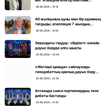
ма? Атышулы Блогер Виетнам
әуежайында көзге түсті
06.08.2026 ∣ 10:14
40 жылқының құны мен бір адамның
тағдыры: апелляция 7 жылдық
үкімді бұзды
06.08.2026 ∣ 10:02
Экрандағы таңдау: «Әділет» онлайн
дауыс беруде алға шықты
05.08.2026 ∣ 23:44
«Жетінші арнада» сайлауалды
теледебаттың аралық дауыс беру
нәтижесі жарияланды
05.08.2026 ∣ 22:50
Астанада саяси партиялардың теле
дебаты басталды
05.08.2026 ∣ 21:25