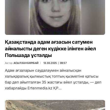
Қазақстанда адам ағзасын сатумен
айналысты деген күдікке ілінген әйел
Польшада ұсталды
Автор
АСЫЛХАН БӨРІБАЙ
13.03.2025 ∣ 09:57
Адам ағзаларын саудалаумен айналысқан
халықаралық қылмыстық топтың қызметіне қатысы
бар деп айыпталған 35 жастағы әйел ұсталды, — деп
хабарлайды Ertenmedia.kz ҚР…