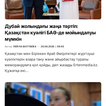
Дубай жолындағы жаңа тәртіп:
Қазақстан куәлігі БАӘ-де мойындалуы
мүмкін
Автор
ЛЕЙЛА БОЛТАЕВА
26.06.2026 ∣ 09:40
Қазақстан мен Біріккен Араб Әмірліктері жүргізуші
куәліктерін өзара тану және айырбастау туралы
меморандумға қол қойды, деп жазады Ertenmedia.kz.
Құжатқа екі…