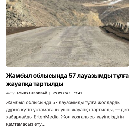
Жамбыл облысында 57 лауазымды тұлға
жауапқа тартылды
Автор
АСЫЛХАН БӨРІБАЙ
05.03.2025 ∣ 17:47
Жамбыл облысында 57 лауазымды тұлға жолдарды
дұрыс күтіп ұстамағаны үшін жауапқа тартылды, — деп
хабарлайды ErtenMedia. Жол қозғалысы қауіпсіздігін
қамтамасыз ету…