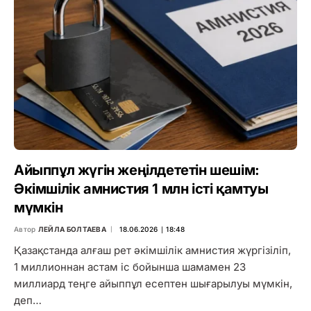
Айыппұл жүгін жеңілдететін шешім:
Әкімшілік амнистия 1 млн істі қамтуы
мүмкін
Автор
ЛЕЙЛА БОЛТАЕВА
18.06.2026 ∣ 18:48
Қазақстанда алғаш рет әкімшілік амнистия жүргізіліп,
1 миллионнан астам іс бойынша шамамен 23
миллиард теңге айыппұл есептен шығарылуы мүмкін,
деп…