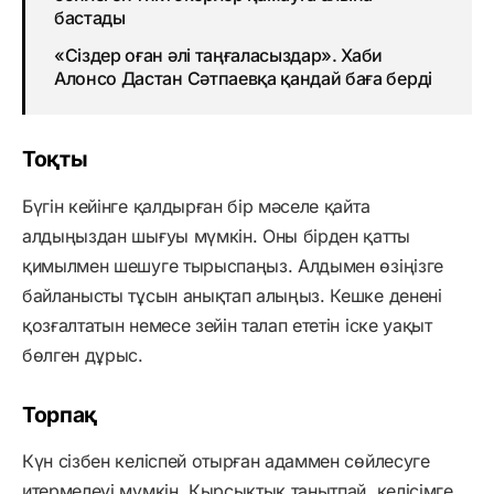
бастады
«Сіздер оған әлі таңғаласыздар». Хаби
Алонсо Дастан Сәтпаевқа қандай баға берді
Тоқты
Бүгін кейінге қалдырған бір мәселе қайта
алдыңыздан шығуы мүмкін. Оны бірден қатты
қимылмен шешуге тырыспаңыз. Алдымен өзіңізге
байланысты тұсын анықтап алыңыз. Кешке денені
қозғалтатын немесе зейін талап ететін іске уақыт
бөлген дұрыс.
Торпақ
Күн сізбен келіспей отырған адаммен сөйлесуге
итермелеуі мүмкін. Қырсықтық танытпай, келісімге