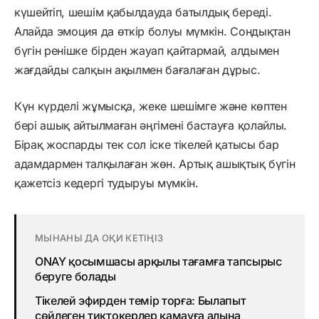
күшейтіп, шешім қабылдауда батылдық береді.
Алайда эмоция да өткір болуы мүмкін. Сондықтан
бүгін ренішке бірден жауап қайтармай, алдымен
жағдайды салқын ақылмен бағалаған дұрыс.
Күн күрделі жұмысқа, жеке шешімге және көптен
бері ашық айтылмаған әңгімені бастауға қолайлы.
Бірақ жоспарды тек сол іске тікелей қатысы бар
адамдармен талқылаған жөн. Артық ашықтық бүгін
қажетсіз кедергі тудыруы мүмкін.
МЫНАНЫ ДА ОҚИ КЕТІҢІЗ
ONAY қосымшасы арқылы тағамға тапсырыс
беруге болады
Тікелей эфирден темір торға: Былапыт
сөйлеген тиктокерлер қамауға алына