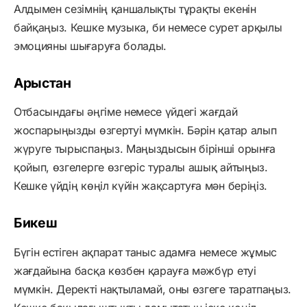
Алдымен сезімнің қаншалықты тұрақты екенін
байқаңыз. Кешке музыка, би немесе сурет арқылы
эмоцияны шығаруға болады.
Арыстан
Отбасындағы әңгіме немесе үйдегі жағдай
жоспарыңызды өзгертуі мүмкін. Бәрін қатар алып
жүруге тырыспаңыз. Маңыздысын бірінші орынға
қойып, өзгелерге өзгеріс туралы ашық айтыңыз.
Кешке үйдің көңіл күйін жақсартуға мән беріңіз.
Бикеш
Бүгін естіген ақпарат таныс адамға немесе жұмыс
жағдайына басқа көзбен қарауға мәжбүр етуі
мүмкін. Деректі нақтыламай, оны өзгеге таратпаңыз.