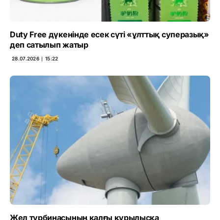
Duty Free дүкенінде есек сүті «ұлттық суперазық»
деп сатылып жатыр
28.07.2026 ∣ 15:22
Жел турбинасының қалғы құрылысқа