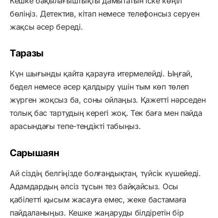
Кешке бақылағыштықты дамытатын іске көңіл
бөліңіз. Детектив, кітап немесе телефонсыз серуен
жақсы әсер береді.
Таразы
Күн шығынды қайта қарауға итермелейді. Ыңғай,
бедел немесе әсер қалдыру үшін тым көп төлеп
жүрген жоқсыз ба, соны ойлаңыз. Қажетті нәрседен
толық бас тартудың керегі жоқ. Тек баға мен пайда
арасындағы тепе-теңдікті табыңыз.
Сарышаян
Ай сіздің белгіңізде болғандықтан, түйсік күшейеді.
Адамдардың әлсіз тұсын тез байқайсыз. Осы
қабілетті қысым жасауға емес, жеке бастамаға
пайдаланыңыз. Кешке жаңаруды білдіретін бір