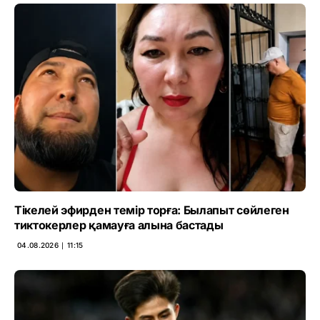
Тікелей эфирден темір торға: Былапыт сөйлеген
тиктокерлер қамауға алына бастады
04.08.2026 ∣ 11:15