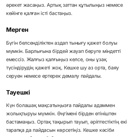
әрекет жасаңыз. Артық заттан құтылыңыз немесе
кейінге қалған істі бастаңыз.
Мерген
Бүгін белсенділіктен аздап тынығу қажет болуы
мүмкін. Барлығына бірдей жауап беруге міндетті
емессіз. Жалғыз қалғыңыз келсе, оны ұзақ
түсіндірудің қажеті жоқ. Кешке шу аз орта, баяу
серуен немесе ертерек демалу пайдалы.
Тауешкі
Күн болашақ мақсатыңызға пайдалы адаммен
жолықтыруы мүмкін. Әңгімені бірден өтініштен
бастамаңыз. Ортақ тақырып тауып, әріптестіктің екі
тарапқа да пайдасын көрсетіңіз. Кешке кәсіби