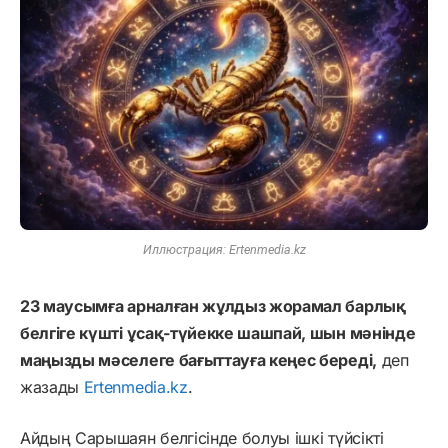
Иллюстрация: Ertenmedia.kz
23 маусымға арналған жұлдыз жорамал барлық
белгіге күшті ұсақ-түйекке шашпай, шын мәнінде
маңызды мәселеге бағыттауға кеңес береді,
деп
жазады
Ertenmedia.kz
.
Айдың Сарышаян белгісінде болуы ішкі түйсікті