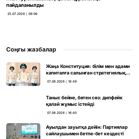
пайдаланылды
25.07.2026 ∣ 09:06
Соңғы жазбалар
Жаңа Конституция: білім мен адами
капиталға салынған стратегиялық
негіз
07.08.2026 ∣ 16:49
Таныс бейне, бөтен сөз: дипфейк
қалай жұмыс істейді
07.08.2026 ∣ 16:40
Ауылдан зауытқа дейін: Партиялар
сайлаушымен бетпе-бет кездесті