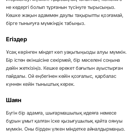
не кедергі болып тұрғанын түсінуге тырысыңыз.
Кешке жақын адаммен даулы тақырыпты қозғамай,
бірге тынығуға мүмкіндік табыңыз.
Егіздер
Ұсақ көрінген міндет көп уақытыңызды алуы мүмкін.
Бір істен екіншісіне секірмей, бір мәселені соңына
дейін жеткізіңіз. Кешке әрекет бағытын ауыстырған
пайдалы. Ой еңбегінен кейін қозғалыс, қарбалас
күннен кейін тыныштық керек.
Шаян
Бүгін бір адамға, шығармашылық идеяға немесе
бұрын ұмыт қалған іске қызығушылық қайта оянуы
мүмкін. Оны бірден үлкен міндетке айналдырмаңыз.