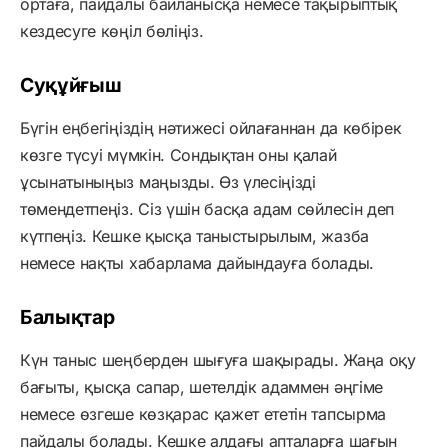
ортаға, пайдалы байланысқа немесе тақырыптық
кездесуге көңіл бөліңіз.
Суқұйғыш
Бүгін еңбегіңіздің нәтижесі ойлағаннан да көбірек
көзге түсуі мүмкін. Сондықтан оны қалай
ұсынатыныңыз маңызды. Өз үлесіңізді
төмендетпеңіз. Сіз үшін басқа адам сөйлесін деп
күтпеңіз. Кешке қысқа таныстырылым, жазба
немесе нақты хабарлама дайындауға болады.
Балықтар
Күн таныс шеңберден шығуға шақырады. Жаңа оқу
бағыты, қысқа сапар, шетелдік адаммен әңгіме
немесе өзгеше көзқарас қажет ететін тапсырма
пайдалы болады. Кешке алдағы апталарға шағын