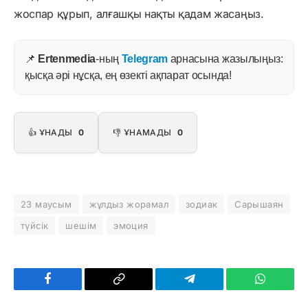
жоспар құрып, алғашқы нақты қадам жасаңыз.
📌
Ertenmedia
-ның
Telegram
арнасына жазылыңыз:
қысқа әрі нұсқа, ең өзекті ақпарат осында!
👍 ҰНАДЫ
0
👎 ҰНАМАДЫ
0
23 маусым
жұлдыз жорамал
зодиак
Сарышаян
түйсік
шешім
эмоция
Facebook
Copy
Telegram
WhatsAp