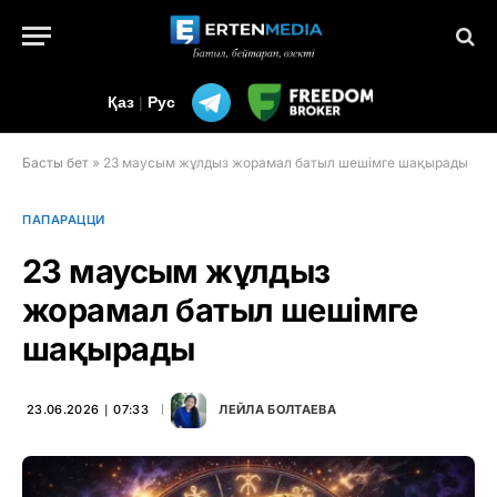
Қаз
|
Рус
Басты бет
»
23 маусым жұлдыз жорамал батыл шешімге шақырады
ПАПАРАЦЦИ
23 маусым жұлдыз
жорамал батыл шешімге
шақырады
23.06.2026 ∣ 07:33
ЛЕЙЛА БОЛТАЕВА