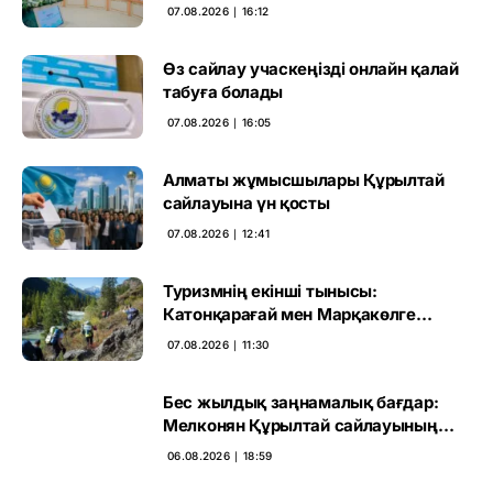
07.08.2026 ∣ 16:12
Өз сайлау учаскеңізді онлайн қалай
табуға болады
07.08.2026 ∣ 16:05
Алматы жұмысшылары Құрылтай
сайлауына үн қосты
07.08.2026 ∣ 12:41
Туризмнің екінші тынысы:
Катонқарағай мен Марқакөлге
инвестиция не береді
07.08.2026 ∣ 11:30
Бес жылдық заңнамалық бағдар:
Мелконян Құрылтай сайлауының
маңызын бағалады
06.08.2026 ∣ 18:59