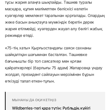
тұсы жария алаңға шықпайды. Тәшиев туралы
масқара, құпия мәліметпен бөліскісі келетін
куәгерлер мемлекет тарапынан қорғалады. Олардың
жеке басын анықтауға мүмкіндік беретін дерек
жария етілмейді, куәгерден жауап алу бөлігі жабық
режимде өтеді.
«75-тің хаты» Қырғызстандағы саяси сахнаны
шайқалтқан шағымнан басталған. Тәшиевке
бағынышты бір топ саясаткер мен қоғам
қайраткерлері (барлығы 75 адам) Жапаровқа үндеу
жолдап, президент сайлауын мерзімінен бұрын
өткізуді талап еткен-тұғын.
МЫНАНЫ ДА ОҚИ КЕТІҢІЗ
Wildberries-тегі қара түтін: Рубльдің күйігі