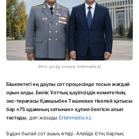
Фото: gov.kg; коллаж: Ertenmedia.kz
Бішкектегі ең даулы сот процесінде тосын жағдай
орын алды. Билік Ұлттық қауіпсіздік комитетінің
экс-төрағасы Қамшыбек Тәшиевке тікелей қатысы
бар «75 адамның хатынан» құпия белгісін алып
тастады
, деп жазады
Ertenmedia.kz
.
Бұдан былай сот ашық өтеді. Алайда істің барлық