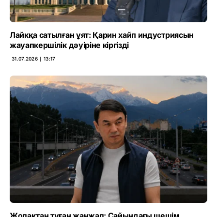
Лайкқа сатылған ұят: Қарин хайп индустриясын
жауапкершілік дәуіріне кіргізді
31.07.2026 ∣ 13:17
Жолақтан туған жанжал: Сайындағы шешім