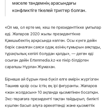
мәселе тандемнің арасындағы
конфликтіге тікелей триггер болған.
«Ол ма, ол ерте ме, кеш пе президенттікке ұмтылар
еді. Жапаров 2020 жылы президенттікке
Қамшыбектің арқасында келген. Осы күнге дейін
берік саналған саяси одақ өзінің ғұмырын аяқтады,
тұрақтылық кепілі болудан қалды», — деген еді
осыған дейін Ertenmedia.kz-ке пікір білдірген
сарапшы Нұрлан Жұмахан.
Бірнеше ай бұрын ғана бүкіл елге әмірін жүргізген
Тәшиев қазір осы істің ең ірі фигуранты. Жапаров
«жан жолдасын» 10 ақпанда қызметінен босатқан.
Экс-төрағаға президентті тақтан тайдырып, билікті
күшпен басып алуға әрекеттенді және қызметтік