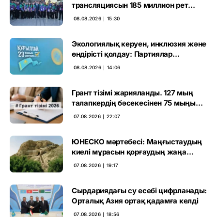
трансляциясын 185 миллион рет
көрген
08.08.2026 ∣ 15:30
Экологиялық керуен, инклюзия және
өндірісті қолдау: Партиялар
өңірлерде қандай мәселе көтерді
08.08.2026 ∣ 14:06
Грант тізімі жарияланды. 127 мың
талапкердің бәсекесінен 75 мыңы
өтті
07.08.2026 ∣ 22:07
ЮНЕСКО мәртебесі: Маңғыстаудың
киелі мұрасын қорғаудың жаңа
кезеңі басталды
07.08.2026 ∣ 19:17
Сырдариядағы су есебі цифрланады:
Орталық Азия ортақ қадамға келді
07.08.2026 ∣ 18:56