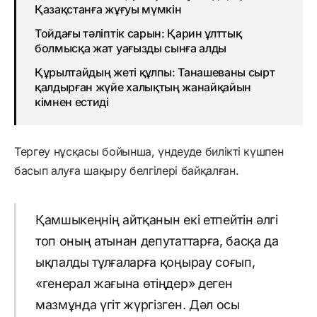
Қазақстанға жұғуы мүмкін
Тойдағы тәліптік сарын: Қарин ұлттық
болмысқа жат уағызды сынға алды
Құрылтайдың жеті құлпы: Танашеваны сырт
қалдырған жүйе халықтың жанайқайын
кімнен естиді
Тергеу нұсқасы бойынша, үндеуде билікті күшпен
басып алуға шақыру белгілері байқалған.
Қамшыкеңнің айтқанын екі етпейтін әлгі
топ оның атынан депутаттарға, басқа да
ықпалды тұлғаларға қоңырау соғып,
«генерал жағына өтіңдер» деген
мазмұнда үгіт жүргізген. Дәл осы