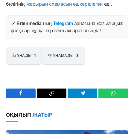
билігінің
жасырын схемасын әшкерелеген
еді.
📌
Ertenmedia
-ның
Telegram
арнасына жазылыңыз:
қысқа әрі нұсқа, ең өзекті ақпарат осында!
👍 ҰНАДЫ
1
👎 ҰНАМАДЫ
3
Facebook
Copy
Telegram
WhatsAp
Link
ОҚЫЛЫП
ЖАТЫР