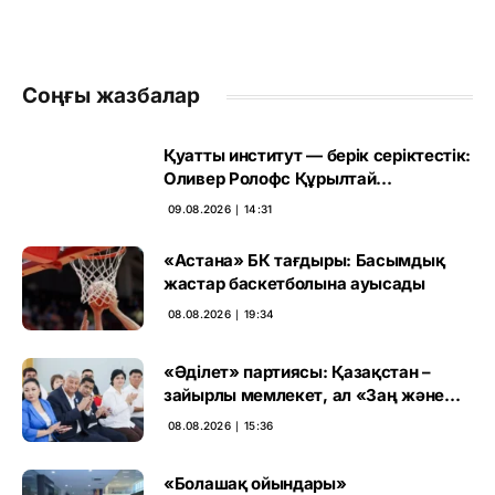
Соңғы жазбалар
Қуатты институт — берік серіктестік:
Оливер Ролофс Құрылтай
сайлауының маңызын бағалады
09.08.2026 ∣ 14:31
«Астана» БК тағдыры: Басымдық
жастар баскетболына ауысады
08.08.2026 ∣ 19:34
«Әділет» партиясы: Қазақстан –
зайырлы мемлекет, ал «Заң және
тәртіп» қағидаты баршаға міндетті
08.08.2026 ∣ 15:36
«Болашақ ойындары»