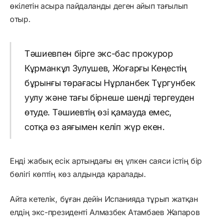
өкілетін асыра пайдаланды деген айып тағылып
отыр.
Тәшиевпен бірге экс-бас прокурор
Кұрманкұл Зулушев, Жоғарғы Кеңестің
бұрынғы төрағасы Нұрланбек Тұргунбек
уулу және тағы бірнеше шенді тергеуден
өтуде. Тәшиевтің өзі қамауда емес,
сотқа өз аяғымен келіп жүр екен.
Енді жабық есік артындағы ең үлкен саяси істің бір
бөлігі көптің көз алдында қаралады.
Айта кетелік, бұған дейін Испанияда тұрып жатқан
елдің экс-президенті Алмазбек Атамбаев Жапаров