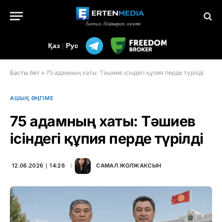
Қаз
|
Рус
Басты бет
»
75 адамның хаты: Тәшиев ісіндегі құпия перде түрілді
АШЫҚ ӘҢГІМЕ
75 адамның хаты: Тәшиев
ісіндегі құпия перде түрілді
12.06.2026 ∣ 14:26
САМАЛ ЖОЛЖАКСЫН