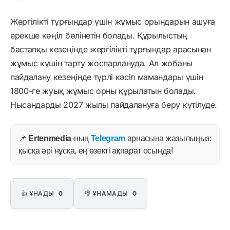
Жергілікті тұрғындар үшін жұмыс орындарын ашуға
ерекше көңіл бөлінетін болады. Құрылыстың
бастапқы кезеңінде жергілікті тұрғындар арасынан
жұмыс күшін тарту жоспарлануда. Ал жобаны
пайдалану кезеңінде түрлі кәсіп мамандары үшін
1800-ге жуық жұмыс орны құрылатын болады.
Нысандарды 2027 жылы пайдалануға беру күтілуде.
📌
Ertenmedia
-ның
Telegram
арнасына жазылыңыз:
қысқа әрі нұсқа, ең өзекті ақпарат осында!
👍 ҰНАДЫ
0
👎 ҰНАМАДЫ
0