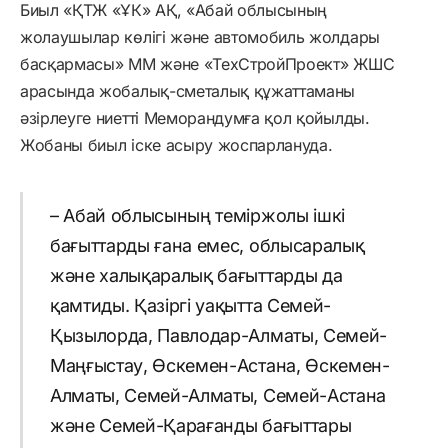
Биыл «ҚТЖ «ҰК» АҚ, «Абай облысының
жолаушылар көлігі және автомобиль жолдары
басқармасы» ММ және «ТехСтройПроект» ЖШС
арасында жобалық-сметалық құжаттаманы
әзірлеуге ниетті Меморандумға қол қойылды.
Жобаны биыл іске асыру жоспарлануда.
– Абай облысының теміржолы ішкі
бағыттарды ғана емес, облысаралық
және халықаралық бағыттарды да
қамтиды. Қазіргі уақытта Семей-
Қызылорда, Павлодар-Алматы, Семей-
Маңғыстау, Өскемен-Астана, Өскемен-
Алматы, Семей-Алматы, Семей-Астана
және Семей-Қарағанды бағыттары