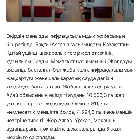
Өңірдің маңызды инфрақұрылымдық жобасының
бір ретінде Бақты-Аягөз аралығындағы Қазақстан-
Қытай үшінші шекаралық теміржол өткелінің
құрылысы болды. Мемлекет басшысының Жолдауы
аясында басталған бұл жоба көлік инфрақұрылымын
жақсартуға және халықаралық сауда дәлізін
кеңейтуге бағытталған. Жобаны іске асыру үшін
Абай облысының әкімдігі ауданы 10 506,3 га жер
учаскесін резервке қойды. Оның 5 911,7 га
мемлекеттік меншікте болса, 4 594,6 га жеке меншік
иелеріне тиесілі. Жер Аягөз, Үржар, Мақаншы
аудандарының әкімшілік шекараларында 5 жыл
мерзімге сақталады.