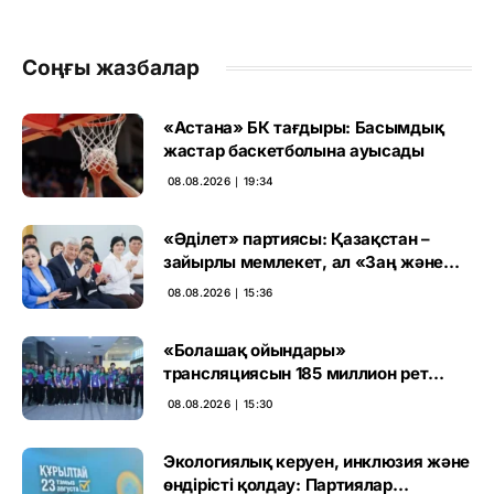
Соңғы жазбалар
«Астана» БК тағдыры: Басымдық
жастар баскетболына ауысады
08.08.2026 ∣ 19:34
«Әділет» партиясы: Қазақстан –
зайырлы мемлекет, ал «Заң және
тәртіп» қағидаты баршаға міндетті
08.08.2026 ∣ 15:36
«Болашақ ойындары»
трансляциясын 185 миллион рет
көрген
08.08.2026 ∣ 15:30
Экологиялық керуен, инклюзия және
өндірісті қолдау: Партиялар