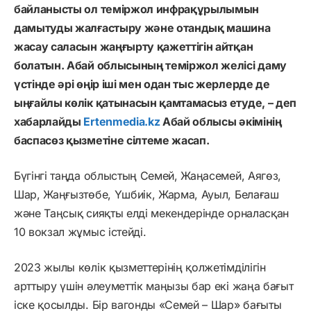
байланысты ол теміржол инфрақұрылымын
дамытуды жалғастыру және отандық машина
жасау саласын жаңғырту қажеттігін айтқан
болатын. Абай облысының теміржол желісі даму
үстінде әрі өңір іші мен одан тыс жерлерде де
ыңғайлы көлік қатынасын қамтамасыз етуде, – деп
хабарлайды
Ertenmedia.kz
Абай облысы әкімінің
баспасөз қызметіне сілтеме жасап.
Бүгінгі таңда облыстың Семей, Жаңасемей, Аягөз,
Шар, Жаңғызтөбе, Үшбиік, Жарма, Ауыл, Белағаш
және Таңсық сияқты елді мекендерінде орналасқан
10 вокзал жұмыс істейді.
2023 жылы көлік қызметтерінің қолжетімділігін
арттыру үшін әлеуметтік маңызы бар екі жаңа бағыт
іске қосылды. Бір вагонды «Семей – Шар» бағыты