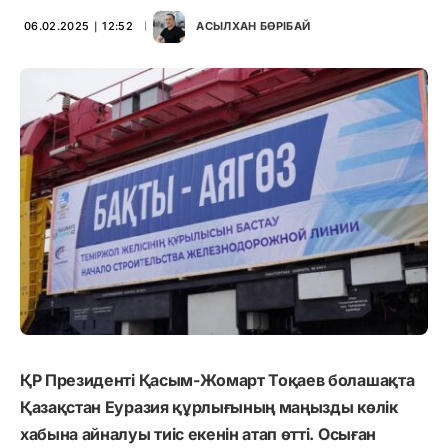
06.02.2025 ∣ 12:52
АСЫЛХАН БӨРІБАЙ
ҚР Президенті Қасым-Жомарт Тоқаев болашақта
Қазақстан Еуразия құрлығының маңызды көлік
хабына айналуы тиіс екенін атап өтті. Осыған