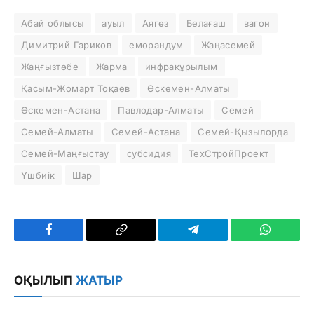
Абай облысы
ауыл
Аягөз
Белағаш
вагон
Димитрий Гариков
еморандум
Жаңасемей
Жаңғызтөбе
Жарма
инфрақұрылым
Қасым-Жомарт Тоқаев
Өскемен-Алматы
Өскемен-Астана
Павлодар-Алматы
Семей
Семей-Алматы
Семей-Астана
Семей-Қызылорда
Семей-Маңғыстау
субсидия
ТехСтройПроект
Үшбиік
Шар
Facebook
Copy
Telegram
WhatsAp
Link
ОҚЫЛЫП
ЖАТЫР