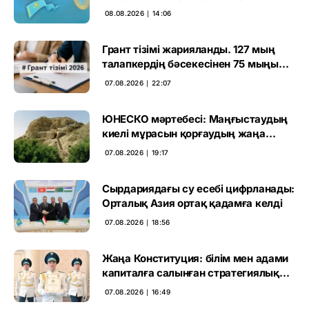
өңірлерде қандай мәселе көтерді
08.08.2026 ∣ 14:06
Грант тізімі жарияланды. 127 мың
талапкердің бәсекесінен 75 мыңы
өтті
07.08.2026 ∣ 22:07
ЮНЕСКО мәртебесі: Маңғыстаудың
киелі мұрасын қорғаудың жаңа
кезеңі басталды
07.08.2026 ∣ 19:17
Сырдариядағы су есебі цифрланады:
Орталық Азия ортақ қадамға келді
07.08.2026 ∣ 18:56
Жаңа Конституция: білім мен адами
капиталға салынған стратегиялық
негіз
07.08.2026 ∣ 16:49