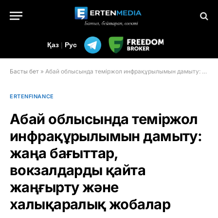
Қаз
|
Рус
Басты бет
»
Абай облысында теміржол инфрақұрылымын дамыту: жаңа бағыттар, вокзалдарды қайта жаңғырту және халықаралық жобалар
ERTENFINANCE
Абай облысында теміржол
инфрақұрылымын дамыту:
жаңа бағыттар,
вокзалдарды қайта
жаңғырту және
халықаралық жобалар