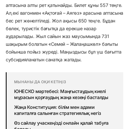
аптасына алты рет қатынайды. Билет құны 557 теңге.
Ал,екі вагонмен «Ақтоғай – Аягөз» арасына аптасына
бес рет жөнелтіледі. Жол ақысы 650 теңге. Бұдан
бөлек, туристік бағытқа да ерекше назар
аударылады. Жыл сайын жаз маусымында 731
шақырым болатын «Семей – Жалаңашкөл» бағыты
бойынша пойыз жүреді. Маңыздысы бұл үш бағытта
субсидияланатын санатқа жатады.
МЫНАНЫ ДА ОҚИ КЕТІҢІЗ
ЮНЕСКО мәртебесі: Маңғыстаудың киелі
мұрасын қорғаудың жаңа кезеңі басталды
Жаңа Конституция: білім мен адами
капиталға салынған стратегиялық негіз
Өз сайлау учаскеңізді онлайн қалай табуға
болады