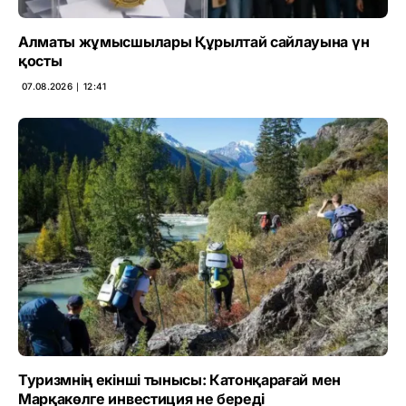
Алматы жұмысшылары Құрылтай сайлауына үн
қосты
07.08.2026 ∣ 12:41
Туризмнің екінші тынысы: Катонқарағай мен
Марқакөлге инвестиция не береді