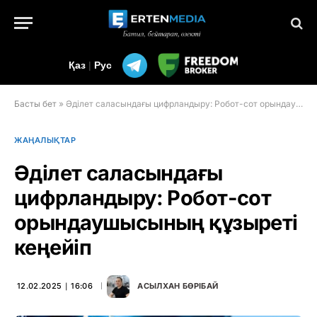
Қаз
|
Рус
Басты бет
»
Әділет саласындағы цифрландыру: Робот-сот орындаушысының құзыреті кеңейіп
ЖАҢАЛЫҚТАР
Әділет саласындағы
цифрландыру: Робот-сот
орындаушысының құзыреті
кеңейіп
12.02.2025 ∣ 16:06
АСЫЛХАН БӨРІБАЙ