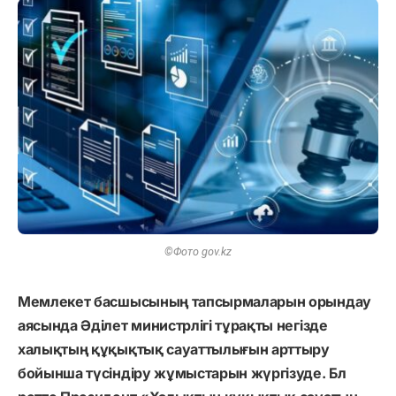
©Фото gov.kz
Мемлекет басшысының тапсырмаларын орындау
аясында Әділет министрлігі тұрақты негізде
халықтың құқықтық сауаттылығын арттыру
бойынша түсіндіру жұмыстарын жүргізуде. Бл