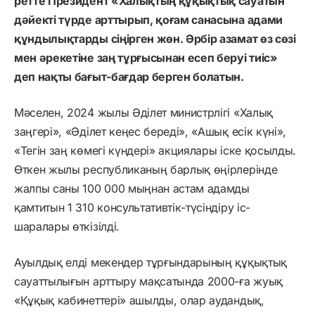
ретте Президент «Халықтың құқықтық сауатын
дәйекті түрде арттырып, қоғам санасына адами
құндылықтарды сіңірген жөн. Әрбір азамат өз сөзі
мен әрекетіне заң тұрғысынан есеп беруі тиіс»
деп нақты бағыт-бағдар берген болатын.
Мәселен, 2024 жылы Әділет министрлігі «Халық
заңгері», «Әділет кеңес береді», «Ашық есік күні»,
«Тегін заң көмегі күндері» акциялары іске қосылды.
Өткен жылы республиканың барлық өңірлерінде
жалпы саны 100 000 мыңнан астам адамды
қамтитын 1 310 консультативтік-түсіндіру іс-
шаралары өткізілді.
Ауылдық елді мекендер тұрғындарының құқықтық
сауаттылығын арттыру мақсатында 2000-ға жуық
«Құқық кабинеттері» ашылды, олар аудандық,