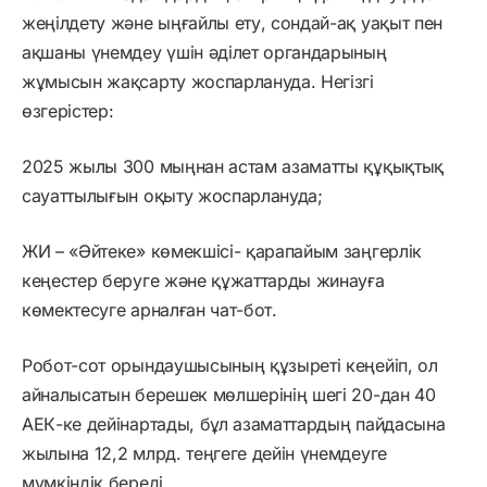
жеңілдету және ыңғайлы ету, сондай-ақ уақыт пен
ақшаны үнемдеу үшін әділет органдарының
жұмысын жақсарту жоспарлануда. Негізгі
өзгерістер:
2025 жылы 300 мыңнан астам азаматты құқықтық
сауаттылығын оқыту жоспарлануда;
ЖИ – «Әйтеке» көмекшісі- қарапайым заңгерлік
кеңестер беруге және құжаттарды жинауға
көмектесуге арналған чат-бот.
Робот-сот орындаушысының құзыреті кеңейіп, ол
айналысатын берешек мөлшерінің шегі 20-дан 40
АЕК-ке дейінартады, бұл азаматтардың пайдасына
жылына 12,2 млрд. теңгеге дейін үнемдеуге
мүмкіндік береді.