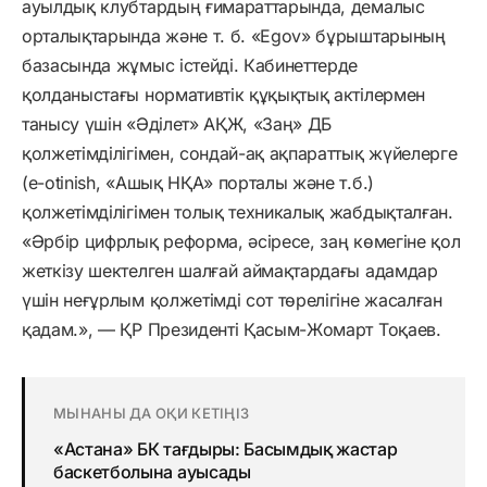
ауылдық клубтардың ғимараттарында, демалыс
орталықтарында және т. б. «Egov» бұрыштарының
базасында жұмыс істейді. Кабинеттерде
қолданыстағы нормативтік құқықтық актілермен
танысу үшін «Әділет» АҚЖ, «Заң» ДБ
қолжетімділігімен, сондай-ақ ақпараттық жүйелерге
(e-otinish, «Ашық НҚА» порталы және т.б.)
қолжетімділігімен толық техникалық жабдықталған.
«Әрбір цифрлық реформа, әсіресе, заң көмегіне қол
жеткізу шектелген шалғай аймақтардағы адамдар
үшін неғұрлым қолжетімді сот төрелігіне жасалған
қадам.», — ҚР Президенті Қасым-Жомарт Тоқаев.
МЫНАНЫ ДА ОҚИ КЕТІҢІЗ
«Астана» БК тағдыры: Басымдық жастар
баскетболына ауысады