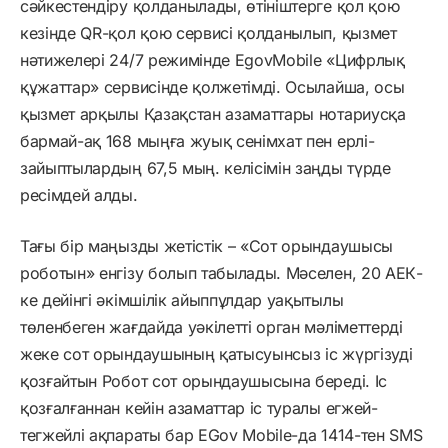
сәйкестендіру қолданылады, өтініштерге қол қою
кезінде QR-қол қою сервисі қолданылып, қызмет
нәтижелері 24/7 режимінде EgovMobile «Цифрлық
құжаттар» сервисінде қолжетімді. Осылайша, осы
қызмет арқылы Қазақстан азаматтары нотариусқа
бармай-ақ 168 мыңға жуық сенімхат пен ерлі-
зайыптылардың 67,5 мың. келісімін заңды түрде
ресімдей алды.
Тағы бір маңызды жетістік – «Сот орындаушысы
роботын» енгізу болып табылады. Мәселен, 20 АЕК-
ке дейінгі әкімшілік айыппұлдар уақытылы
төленбеген жағдайда уәкілетті орган мәліметтерді
жеке сот орындаушының қатысуынсыз іс жүргізуді
қозғайтын Робот сот орындаушысына береді. Іс
қозғалғаннан кейін азаматтар іс туралы егжей-
тегжейлі ақпараты бар EGov Mobile-да 1414-тен SMS