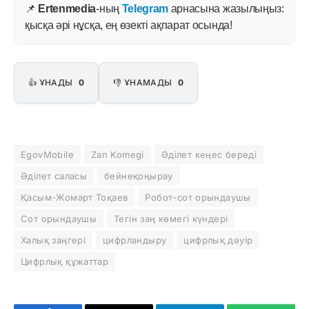
📌
Ertenmedia
-ның
Telegram
арнасына жазылыңыз:
қысқа әрі нұсқа, ең өзекті ақпарат осында!
👍 ҰНАДЫ
0
👎 ҰНАМАДЫ
0
EgovMobile
Zan Komegi
Әділет кеңес береді
Әділет саласы
бейнеқоңырау
Қасым-Жомарт Тоқаев
Робот-сот орындаушы
Сот орындаушы
Тегін заң көмегі күндері
Халық заңгері
цифрландыру
цифрлық дәуір
Цифрлық құжаттар