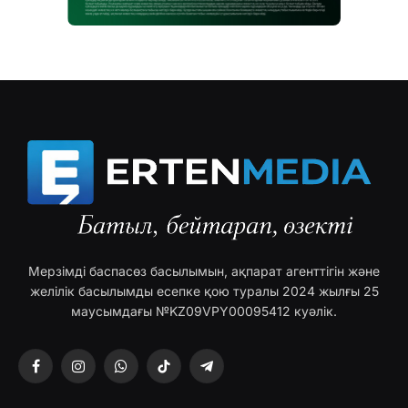
Мерзімді баспасөз басылымын, ақпарат агенттігін және
желілік басылымды есепке қою туралы 2024 жылғы 25
маусымдағы №KZ09VPY00095412 куәлік.
Facebook
Instagram
WhatsApp
TikTok
Telegram