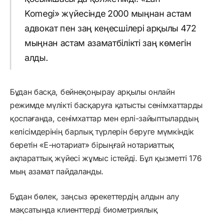
Komegi» жүйесінде 2000 мыңнан астам
адвокат пен заң кеңесшілері арқылы 472
мыңнан астам азаматбілікті заң көмегін
алды.
Бұдан басқа, бейнеқоңырау арқылы онлайн
режимде мүлікті басқаруға қатысты сенімхаттарды
қоспағанда, сенімхаттар мен ерлі-зайыптылардың
келісімдерінің барлық түрлерін беруге мүмкіндік
беретін «Е-нотариат» бірыңғай нотариаттық
ақпараттық жүйесі жұмыс істейді. Бұл қызметті 176
мың азамат пайдаланды.
Бұдан бөлек, заңсыз әрекеттердің алдын алу
мақсатында клиенттерді биометриялық