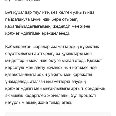
Бұл құралдар тәуліктің кез келген уақытында
пайдалануға мүмкіндік бере отырып,
қарапайымдылығымен, жеделдігімен және
қолжетімділігімен ерекшеленеді.
Қабылданған шаралар азаматтардың құқықтық
сауаттылығын арттырып, өз құқықтары мен
міндеттерін мейлінше білуге ықпал етеді. Қызмет
көрсетуді жеңілдету жұмысының нәтижесінде
қазақстандықтардың уақыты мен қаражаты
үнемделеді, аталған қызметтерді алудың
қолжетімділігі мен ыңғайлылығы артып, сондай-ақ
әкімшілік кедергілер жойылады, бұл процесті
неғұрлым ашық және тиімді етеді.