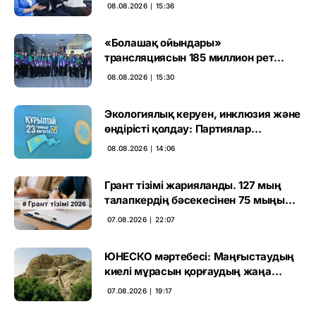
тәртіп» қағидаты баршаға міндетті
08.08.2026 ∣ 15:36
«Болашақ ойындары»
трансляциясын 185 миллион рет
көрген
08.08.2026 ∣ 15:30
Экологиялық керуен, инклюзия және
өндірісті қолдау: Партиялар
өңірлерде қандай мәселе көтерді
08.08.2026 ∣ 14:06
Грант тізімі жарияланды. 127 мың
талапкердің бәсекесінен 75 мыңы
өтті
07.08.2026 ∣ 22:07
ЮНЕСКО мәртебесі: Маңғыстаудың
киелі мұрасын қорғаудың жаңа
кезеңі басталды
07.08.2026 ∣ 19:17