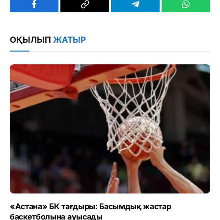
Facebook
Copy
Telegram
WhatsAp
Link
ОҚЫЛЫП
ЖАТЫР
«Астана» БК тағдыры: Басымдық жастар
баскетболына ауысады