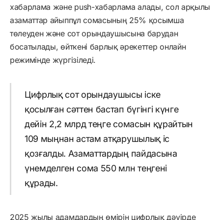
хабарлама және push-хабарлама алады, сол арқылы
азаматтар айыппұл сомасының 25% қосымша
төлеуден және сот орындаушысына барудан
босатылады, өйткені барлық әрекеттер онлайн
режимінде жүргізіледі.
Цифрлық сот орындаушысы іске
қосылған сәттен бастап бүгінгі күнге
дейін 2,2 млрд теңге сомасын құрайтын
109 мыңнан астам атқарушылық іс
қозғалды. Азаматтардың пайдасына
үнемделген сома 550 млн теңгені
құрады.
2025 жылы адамдардың өмірін цифрлық дәуірде