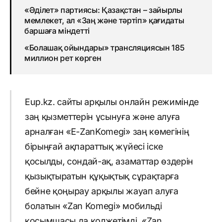
«Әділет» партиясы: Қазақстан – зайырлы
мемлекет, ал «Заң және тәртіп» қағидаты
баршаға міндетті
«Болашақ ойындары» трансляциясын 185
миллион рет көрген
Еup.kz. сайты арқылы онлайн режимінде
заң қызметтерін ұсынуға және алуға
арналған «E-ZanKomegi» заң көмегінің
бірыңғай ақпараттық жүйесі іске
қосылды, сондай-ақ, азаматтар өздерін
қызықтыратын құқықтық сұрақтарға
бейне қоңырау арқылы жауап алуға
болатын «Zan Komegi» мобильді
қосымшасы да қолжетімді. «Zan