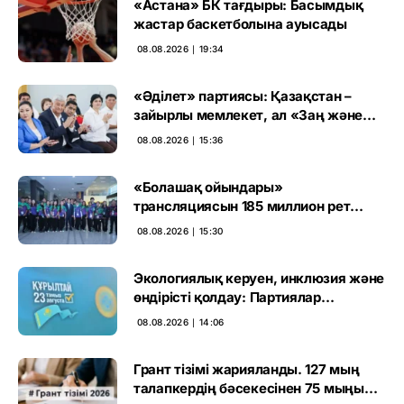
«Астана» БК тағдыры: Басымдық
жастар баскетболына ауысады
08.08.2026 ∣ 19:34
«Әділет» партиясы: Қазақстан –
зайырлы мемлекет, ал «Заң және
тәртіп» қағидаты баршаға міндетті
08.08.2026 ∣ 15:36
«Болашақ ойындары»
трансляциясын 185 миллион рет
көрген
08.08.2026 ∣ 15:30
Экологиялық керуен, инклюзия және
өндірісті қолдау: Партиялар
өңірлерде қандай мәселе көтерді
08.08.2026 ∣ 14:06
Грант тізімі жарияланды. 127 мың
талапкердің бәсекесінен 75 мыңы