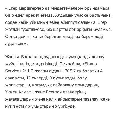
– Егер мердігерлер өз міндеттемелерін орындамаса,
біз жедел әрекет етеміз. Алдымен учаске бастығына,
содан кейін ұйымның өзіне айыппұл саламыз. Егер
жағдай түзетілмесе, біз шартты сот арқылы бұзамыз.
Сотқа дейінгі хат жіберілген мердігер бар, – деді
аудан әкімі.
Жалпы, Бостандық ауданында аумақтарды жинау
жүйелі негізде жүргізіледі. Осылайша, «Stamp
Service» ЖШС жалпы ауданы 309,7 га болатын 4
саябақты, 13 скверді, 9 бульварды, бөлу
жолақтарын, қоғамдық пайдалану орындарын,
Үлкен Алматы және Есентай өзендерінің
жағалауларын және көлік айрықтарын тазалау және
күтіп ұстау жұмыстарын жүргізуде.