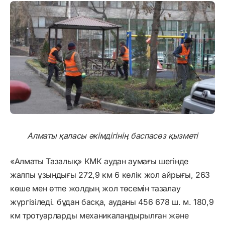
Алматы қаласы әкімдігінің баспасөз қызметі
«Алматы Тазалық» КМК аудан аумағы шегінде
жалпы ұзындығы 272,9 км 6 көлік жол айрығы, 263
көше мен өтпе жолдың жол төсемін тазалау
жүргізіледі. бұдан басқа, ауданы 456 678 ш. м. 180,9
км тротуарларды механикаландырылған және