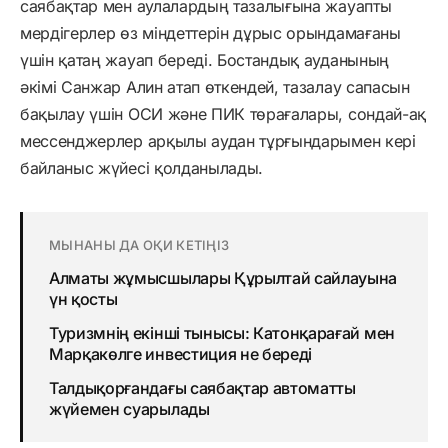
саябақтар мен аулалардың тазалығына жауапты
мердігерлер өз міндеттерін дұрыс орындамағаны
үшін қатаң жауап береді. Бостандық ауданының
әкімі Санжар Алин атап өткендей, тазалау сапасын
бақылау үшін ОСИ және ПИК төрағалары, сондай-ақ
мессенджерлер арқылы аудан тұрғындарымен кері
байланыс жүйесі қолданылады.
МЫНАНЫ ДА ОҚИ КЕТІҢІЗ
Алматы жұмысшылары Құрылтай сайлауына
үн қосты
Туризмнің екінші тынысы: Катонқарағай мен
Марқакөлге инвестиция не береді
Талдықорғандағы саябақтар автоматты
жүйемен суарылады