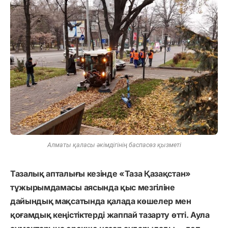
Алматы қаласы әкімдігінің баспасөз қызметі
Тазалық апталығы кезінде «Таза Қазақстан»
тұжырымдамасы аясында қыс мезгіліне
дайындық мақсатында қалада көшелер мен
қоғамдық кеңістіктерді жаппай тазарту өтті. Аула