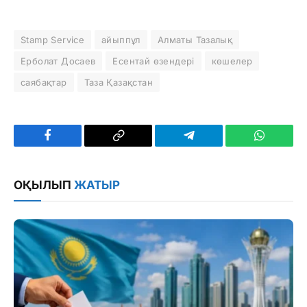
Stamp Service
айыппұл
Алматы Тазалық
Ерболат Досаев
Есентай өзендері
көшелер
саябақтар
Таза Қазақстан
Facebook
Copy
Telegram
WhatsAp
Link
ОҚЫЛЫП
ЖАТЫР