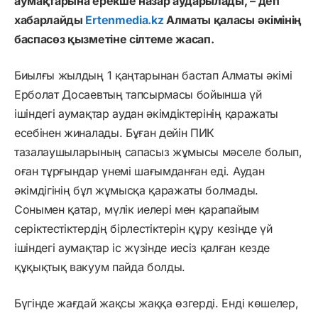
аумақтарына ерекше назар аударылады, – деп
хабарлайды
Ertenmedia.kz
Алматы қаласы әкімінің
баспасөз қызметіне сілтеме жасап.
Биылғы жылдың 1 қаңтарынан бастап Алматы әкімі
Ерболат Досаевтың тапсырмасы бойынша үй
ішіндегі аумақтар аудан әкімдіктерінің қаражаты
есебінен жиналады. Бұған дейін ПИК
тазалаушыларының сапасыз жұмысы мәселе болып,
оған тұрғындар үнемі шағымданған еді. Аудан
әкімдігінің бұл жұмысқа қаражаты болмады.
Сонымен қатар, мүлік иелері мен қарапайым
серіктестіктердің бірлестіктерін құру кезінде үй
ішіндегі аумақтар іс жүзінде иесіз қалған кезде
құқықтық вакуум пайда болды.
Бүгінде жағдай жақсы жаққа өзгерді. Енді көшелер,