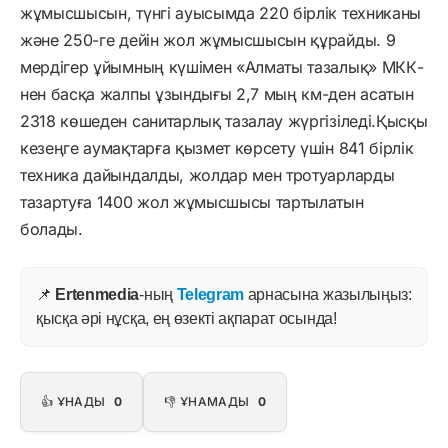
жұмысшысын, түнгі ауысымда 220 бірлік техниканы
және 250-ге дейін жол жұмысшысын құрайды. 9
мердігер ұйымның күшімен «Алматы тазалық» МКК-
нен басқа жалпы ұзындығы 2,7 мың км-ден асатын
2318 көшеден санитарлық тазалау жүргізіледі.Қысқы
кезеңге аумақтарға қызмет көрсету үшін 841 бірлік
техника дайындалды, жолдар мен тротуарларды
тазартуға 1400 жол жұмысшысы тартылатын
болады.
📌
Ertenmedia
-ның
Telegram
арнасына жазылыңыз:
қысқа әрі нұсқа, ең өзекті ақпарат осында!
👍 ҰНАДЫ
0
👎 ҰНАМАДЫ
0