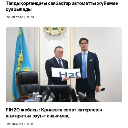
Талдықорғандағы саябақтар автоматты жүйемен
суарылады
06.08.2026 ∣ 10:56
F1H2O жобасы: Қонаевта спорт катерлерін
шығаратын зауыт ашылмақ
05.08.2026 ∣ 18:15