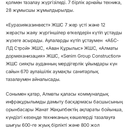
қолмен тазалау жүргізіледі. 7 бірлік арнайы техника,
28 жұмысшы жұмылдырылды.
«Еуразияказинвест» ЖШС 7 жер үсті және 12
жерасты жаяу жүргіншілер өткелдерін күтіп ұстауды
жүзеге асырады. Аулаларды күтіп ұстаумен «АБС-
ЛД Строй» ЖШС, «Аван Құрылыс» ЖШС, «Алматы
дормеханизация» ЖШС, «Senim Group Construction»
ЖШС сияқты ауданның мердігерлік ұйымдары күн
сайын 670 аулаішілік аумақты санитарлық
тазалаумен айналысады.
Сонымен қатар, Алматы қаласы коммуналдық
инфрақұрылымды дамыту басқармасы басшысының
орынбасары Жанат Жақыпбектің ақпараты бойынша,
күндізгі кезеңде техниканың көшелерді тазалауға
шығуы 600-ге жуық бірлікті және 800 жол