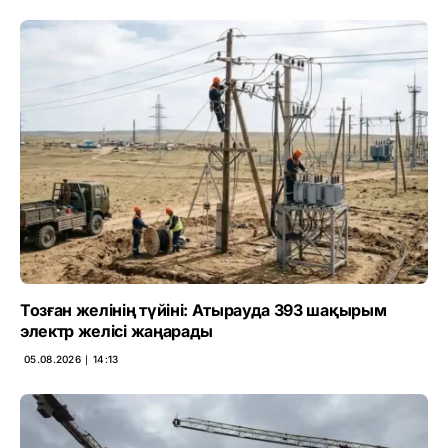
Тозған желінің түйіні: Атырауда 393 шақырым
электр желісі жаңарады
05.08.2026 ∣ 14:13