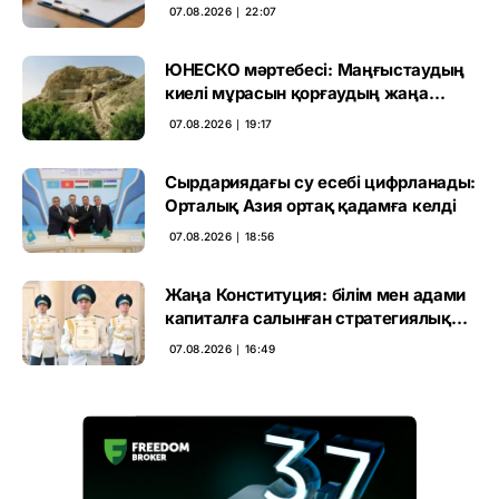
өтті
07.08.2026 ∣ 22:07
ЮНЕСКО мәртебесі: Маңғыстаудың
киелі мұрасын қорғаудың жаңа
кезеңі басталды
07.08.2026 ∣ 19:17
Сырдариядағы су есебі цифрланады:
Орталық Азия ортақ қадамға келді
07.08.2026 ∣ 18:56
Жаңа Конституция: білім мен адами
капиталға салынған стратегиялық
негіз
07.08.2026 ∣ 16:49