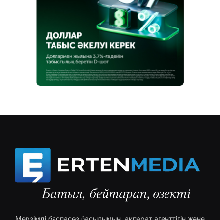
Мерзімді баспасөз басылымын, ақпарат агенттігін және