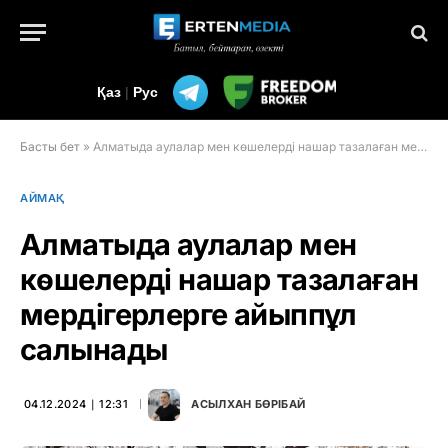
Қаз
|
Рус
Басты бет
»
Алматыда аулалар мен көшелерді нашар тазалаған мердігерлерге айыппұл салынады
АЙМАҚ
Алматыда аулалар мен
көшелерді нашар тазалаған
мердігерлерге айыппұл
салынады
04.12.2024 ∣ 12:31
АСЫЛХАН БӨРІБАЙ