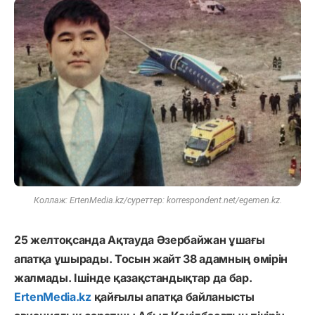
Коллаж: ErtenMedia.kz/cуреттер: korrespondent.net/egemen.kz.
25 желтоқсанда Ақтауда Әзербайжан ұшағы
апатқа ұшырады. Тосын жайт 38 адамның өмірін
жалмады. Ішінде қазақстандықтар да бар.
ErtenMedia.kz
қайғылы апатқа байланысты