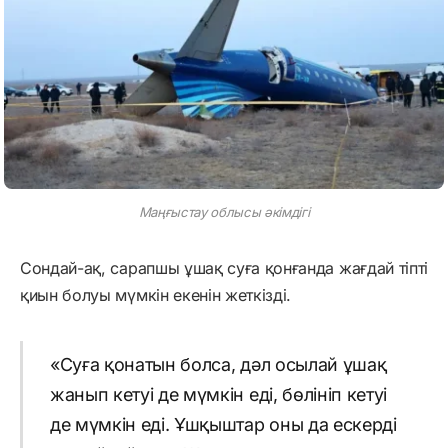
Маңғыстау облысы әкімдігі
Сондай-ақ, сарапшы ұшақ суға қонғанда жағдай тіпті
қиын болуы мүмкін екенін жеткізді.
«Суға қонатын болса, дәл осылай ұшақ
жанып кетуі де мүмкін еді, бөлініп кетуі
де мүмкін еді. Ұшқыштар оны да ескерді