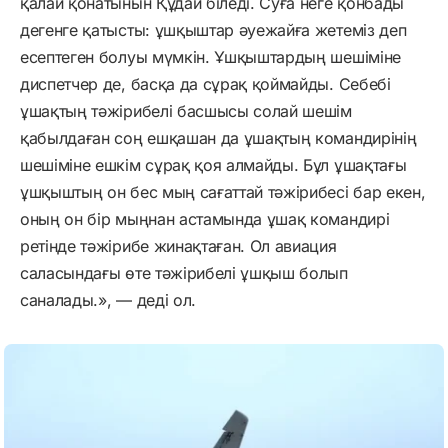
қалай қонатынын Құдай біледі. Суға неге қонбады
дегенге қатысты: ұшқыштар әуежайға жетеміз деп
есептеген болуы мүмкін. Ұшқыштардың шешіміне
диспетчер де, басқа да сұрақ қоймайды. Себебі
ұшақтың тәжірибелі басшысы солай шешім
қабылдаған соң ешқашан да ұшақтың командирінің
шешіміне ешкім сұрақ қоя алмайды. Бұл ұшақтағы
ұшқыштың он бес мың сағаттай тәжірибесі бар екен,
оның он бір мыңнан астамында ұшақ командирі
ретінде тәжірибе жинақтаған. Ол авиация
саласындағы өте тәжірибелі ұшқыш болып
саналады.», — деді ол.