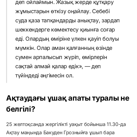
деп ойлаймын. Жазық жерде құтқару
жұмыстарын өткізу оңайлау. Себебі
суда қаза тапқандарды анықтау, зардап
шеккендерге көмектесу қиынға соғар
еді. Олардың өміріне үлкен қауіп болуы
мүмкін. Олар аман қалғанның өзінде
сумен арпалысып жүріп, өмірлерін
сақтай алмай қалар едік», — деп
түйіндеді әңгімесін ол.
Ақтаудағы ұшақ апаты туралы не
белгілі?
25 желтоқсанда жергілікті уақыт бойынша 11.30-да
Ақтау маңында Бакуден Грозныйға ұшып бара