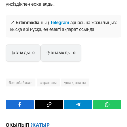
үнсіздікпен еске алды.
📌
Ertenmedia
-ның
Telegram
арнасына жазылыңыз:
қысқа әрі нұсқа, ең өзекті ақпарат осында!
👍 ҰНАДЫ
0
👎 ҰНАМАДЫ
0
Әзербайжан
сарапшы
ұшақ апаты
Facebook
Copy
Telegram
WhatsAp
Link
ОҚЫЛЫП
ЖАТЫР