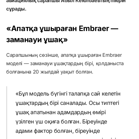
авиациялық сарапшы Абыл Кекілбаевтың пікірін
сұрады.
«Апатқа ұшыраған Embraer —
заманауи ұшақ»
Сарапшының сөзінше, апатқа ұшыраған Embraer
моделі — заманауи ұшақтардың бірі, қолданыста
болғанына 20 жылдай уақыт болған.
«Бұл модель бүгінгі талапқа сай келетін
ұшақтардың бірі саналады. Осы типтегі
ұшақ апатынан адамдардың өмірі
үзілген үш оқиға болған. Біреуінде
адами фактор болған, біреуінде