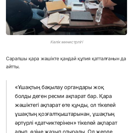
Көлік министрлігі
Сарапшы қара жәшікте қандай құпия қатталғанын да
айтты.
«Ұшақтың бақылау органдары жоқ
болды деген ресми ақпарат бар. Қара
жәшіктегі ақпарат өте құнды, ол тікелей
ұшақтың қозғалтқыштарынан, ұшақтың
әртүрлі «датчиктерінен» тікелей ақпарат
алып, өзіне жазып отырады. Ол жерде