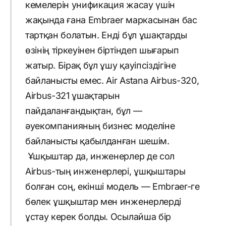
кемелерін унификация жасау үшін
жақында ғана Embraer маркасынан бас
тартқан болатын. Енді бұл ұшақтарды
өзінің тіркеуінен біртіндеп шығарып
жатыр. Бірақ бұл ұшу қауіпсіздігіне
байланысты емес. Air Astana Airbus-320,
Airbus-321 ұшақтарын
пайдаланғандықтан, бұл —
әуекомпанияның бизнес моделіне
байланысты қабылданған шешім.
Ұшқыштар да, инженерлер де сол
Airbus-тың инженерлері, ұшқыштары
болған соң, екінші модель — Embraer-ге
бөлек ұшқыштар мен инженерлерді
ұстау керек болды. Осылайша бір