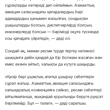
сұрақтарды көтереді деп ойлаймын. Азаматтық
авиация саласындағы қағидалардың бәрі
адамдардың қанымен жазылған, сондықтан
ұшқыштарды болсын, диспетчерлерді болсын,
инженерлерді болсын — бәрімізді оқуға түскенде
осы қағидаға үйретеді», — деді ол.
Сондай-ақ, маман ресми түрде тергеу нәтижесі
шыққанға дейін қандай да бір болжам жасаған жөн
емес екенін айтып, халықты да күтуге шақырды.
«Қазір бәрі ұшақтың апатқа ұшырау себептерін
сұрап жатыр. Азаматтық авиация саласындағы
халықаралық конвенцияға сәйкес, ресми себептері
айтылмағанша, ешқандай қорытынды беруге рұқсат
берілмейді. Бұл — талап», — деді сарапшы.