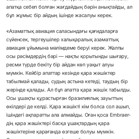
апатқа себеп болған жағдайдың бәрін анықтайды, ал
бұл жұмыс бір айдың ішінде жасалуы керек.
«Азаматтық авиация саласындағы қағидаларға
сүйенсек, тергеушілер халықаралық азаматтық
авиация ұйымына мәлімдеме беруі керек. Жалпы
осы рәсімдердің бәрі — нақты қорытынды шығару,
ресми түрде бекіту бір айдан көп уақыт алуы
мүмкін. Кейбір апаттар кезінде қара жәшіктер
табылмай қалады, судың астына кетеді, таудың бір
жерінде қалады. Ал бұл апатта қара жәшік табылды.
Осы ұшақты құрастырған бразилиялық зауыттың
өкілдері де келді. Қара жәшікті кім болса сол ашып,
ішіндегі ақпаратты ала алмайды. Оған қоса Embraer-
дің қара жәшіктері басқа ұшақтардың қара
жәшіктеріне қарағанда өзгеше болуы мүмкін.