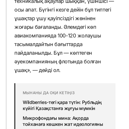
техникалық ақаулар шыққан, үшіншісі —
осы апат. Бүгінгі кезге дейін бұл типтегі
ұшақтар ұшу қауіпсіздігі жөнінен
жоғары бағаланды. Әлемдегі көп
авиакомпанияда 100-120 жолаушы
тасымалдайтын бағыттарда
пайдаланылды. Бұл — көптеген
әуекомпанияның флотында болған
ұшақ», — дейді ол.
МЫНАНЫ ДА ОҚИ КЕТІҢІЗ
Wildberries-тегі қара түтін: Рубльдің
күйігі Қазақстанға жұғуы мүмкін
Микрофондағы мина: Ақорда
тойханаға көшкен жат идеологияны