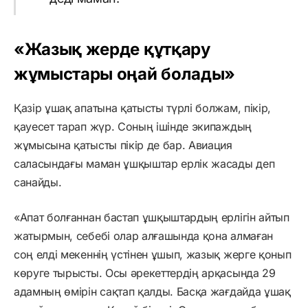
«Жазық жерде құтқару
жұмыстары оңай болады»
Қазір ұшақ апатына қатысты түрлі болжам, пікір,
қауесет тарап жүр. Соның ішінде экипаждың
жұмысына қатысты пікір де бар. Авиация
саласындағы маман ұшқыштар ерлік жасады деп
санайды.
«Апат болғаннан бастап ұшқыштардың ерлігін айтып
жатырмын, себебі олар алғашында қона алмаған
соң елді мекеннің үстінен ұшып, жазық жерге қонып
көруге тырысты. Осы әрекеттердің арқасында 29
адамның өмірін сақтап қалды. Басқа жағдайда ұшақ