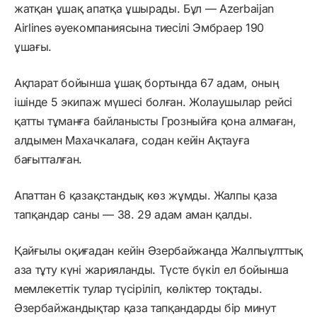
жатқан ұшақ апатқа ұшырады. Бұл — Azerbaijan
Airlines әуекомпаниясына тиесілі Эмбраер 190
ұшағы.
Ақпарат бойынша ұшақ бортында 67 адам, оның
ішінде 5 экипаж мүшесі болған. Жолаушылар рейсі
қатты тұманға байланысты Грозныйға қона алмаған,
алдымен Махачкалаға, содан кейін Ақтауға
бағытталған.
Апаттан 6 қазақстандық көз жұмды. Жалпы қаза
тапқандар саны — 38. 29 адам аман қалды.
Қайғылы оқиғадан кейін Әзербайжанда Жалпыұлттық
аза тұту күні жарияланды. Түсте бүкіл ел бойынша
мемлекеттік тулар түсіріліп, көліктер тоқтады.
Әзербайжандықтар қаза тапқандарды бір минут