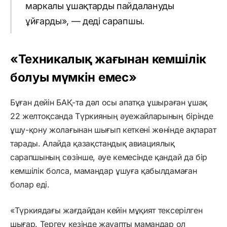
маркалы ұшақтарды пайдалануды
ұйғарды», — деді сарапшы.
«Техникалық жағынан кемшілік
болуы мүмкін емес»
Бұған дейін БАҚ-та дәл осы апатқа ұшыраған ұшақ
22 желтоқсанда Түркияның әуежайларының бірінде
ұшу-қону жолағынан шығып кеткені жөнінде ақпарат
тарады. Алайда қазақстандық авиациялық
сарапшының сөзінше, әуе кемесінде қандай да бір
кемшілік болса, мамандар ұшуға қабылдамаған
болар еді.
«Түркиядағы жағдайдан кейін мұқият тексерілген
шығар. Тергеу кезінде жауапты мамандар ол