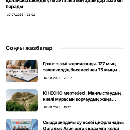
қолайсыз шындықты айта алатын адамдар азайып
барады
30.07.2026 ∣ 22:02
Соңғы жазбалар
Грант тізімі жарияланды. 127 мың
талапкердің бәсекесінен 75 мыңы
өтті
07.08.2026 ∣ 22:07
ЮНЕСКО мәртебесі: Маңғыстаудың
киелі мұрасын қорғаудың жаңа
кезеңі басталды
07.08.2026 ∣ 19:17
Сырдариядағы су есебі цифрланады:
Орталық Азия ортақ қадамға келді