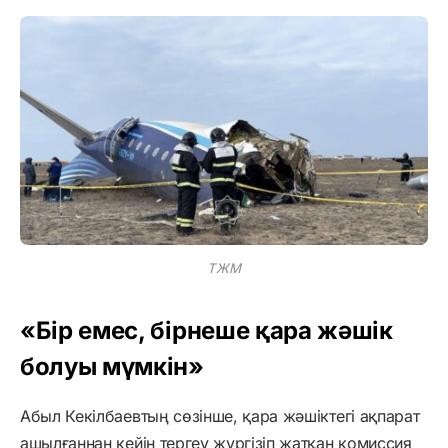
ТЖМ
«Бір емес, бірнеше қара жәшік
болуы мүмкін»
Абыл Кекілбаевтың сөзінше, қара жәшіктегі ақпарат
ашылғаннан кейін тергеу жүргізіп жатқан комиссия