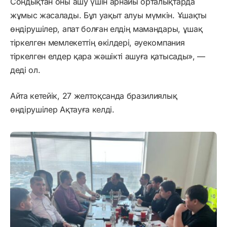
Сондықтан оны ашу үшін арнайы орталықтарда
жұмыс жасалады. Бұл уақыт алуы мүмкін. Ұшақты
өндірушілер, апат болған елдің мамандары, ұшақ
тіркелген мемлекеттің өкілдері, әуекомпания
тіркелген елдер қара жәшікті ашуға қатысады», —
деді ол.
Айта кетейік, 27 желтоқсанда бразилиялық
өндірушілер Ақтауға келді.