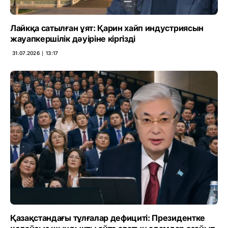
Лайкқа сатылған ұят: Қарин хайп индустриясын
жауапкершілік дәуіріне кіргізді
31.07.2026 ∣ 13:17
Қазақстандағы тұлғалар дефициті: Президентке