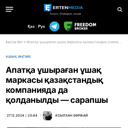
Қаз
|
Рус
Басты бет
»
Апатқа ұшыраған ұшақ маркасы қазақстандық компанияда да қолданылды — сарапшы
АШЫҚ ӘҢГІМЕ
Апатқа ұшыраған ұшақ
маркасы қазақстандық
компанияда да
қолданылды — сарапшы
27.12.2024 ∣ 20:44
АСЫЛХАН БӨРІБАЙ