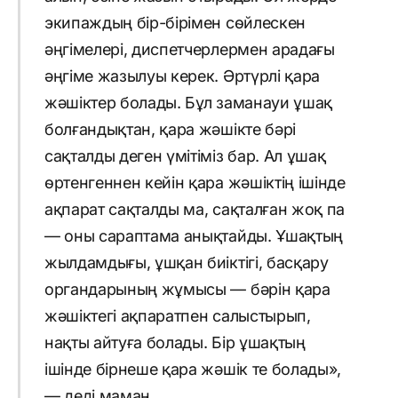
экипаждың бір-бірімен сөйлескен
әңгімелері, диспетчерлермен арадағы
әңгіме жазылуы керек. Әртүрлі қара
жәшіктер болады. Бұл заманауи ұшақ
болғандықтан, қара жәшікте бәрі
сақталды деген үмітіміз бар. Ал ұшақ
өртенгеннен кейін қара жәшіктің ішінде
ақпарат сақталды ма, сақталған жоқ па
— оны сараптама анықтайды. Ұшақтың
жылдамдығы, ұшқан биіктігі, басқару
органдарының жұмысы — бәрін қара
жәшіктегі ақпаратпен салыстырып,
нақты айтуға болады. Бір ұшақтың
ішінде бірнеше қара жәшік те болады»,
— деді маман.