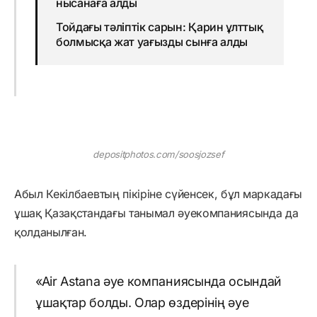
нысанаға алды
Тойдағы тәліптік сарын: Қарин ұлттық
болмысқа жат уағызды сынға алды
depositphotos.com/soosjozsef
Абыл Кекілбаевтың пікіріне сүйенсек, бұл маркадағы
ұшақ Қазақстандағы танымал әуекомпаниясында да
қолданылған.
«Air Astana әуе компаниясында осындай
ұшақтар болды. Олар өздерінің әуе