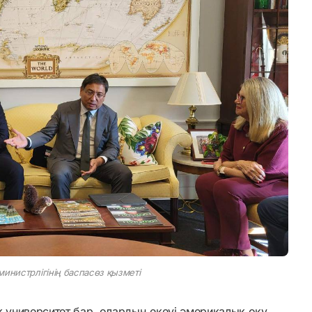
инистрлігінің баспасөз қызметі
к университет бар, олардың екеуі әмерикалық оқу