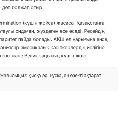
 деп болжап отыр.
rmination (күшін жойса) жасаса, Қазақстанға
таулы ондаған, жүздеген есе өседі. Ресейдің
паритет пайда болады. АҚШ ел нарығына енсе,
паниялар америкалық кәсіпкерлердің иелігіне
ксон және Веник заңының күшін жою.
азылыңыз: қысқа әрі нұсқа, ең өзекті ақпарат