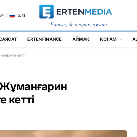
|
64
5.71
САЯСАТ
ERTENFINANCE
АЙМАҚ
ҚОҒАМ
А
келісуге кетті
: Жұманғарин
е кетті