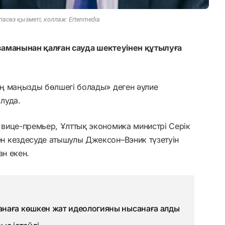
спасөз қызметі; коллаж: Ertenmedia
заманынан қалған сауда шектеуінен құтылуға
ң маңызды бөлшегі болады» деген әулие
луда.
вице-премьер, Ұлттық экономика министрі Серік
н кездесуде атышулы Джексон–Вэник түзетуін
ан екен.
наға көшкен жат идеологияны нысанаға алды