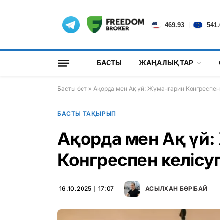
|
469.93
541.
БАСТЫ
ЖАҢАЛЫҚТАР
Басты бет
»
Ақорда мен Ақ үй: Жұманғарин Конгреспен 
БАСТЫ ТАҚЫРЫП
Ақорда мен Ақ үй
Конгреспен келісуг
16.10.2025 ∣ 17:07
АСЫЛХАН БӨРІБАЙ