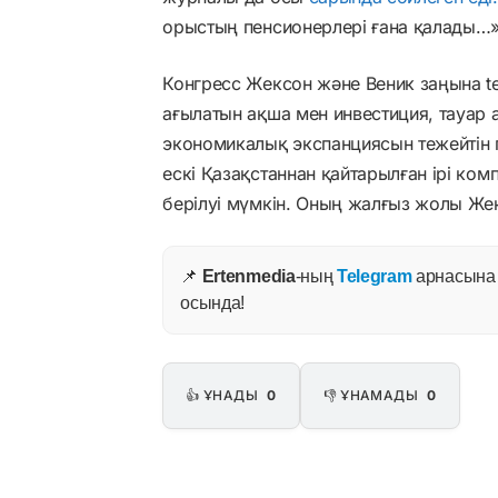
орыстың пенсионерлері ғана қалады…»
Конгресс Жексон және Веник заңына te
ағылатын ақша мен инвестиция, тауар а
экономикалық экспанциясын тежейтін 
ескі Қазақстаннан қайтарылған ірі ком
берілуі мүмкін. Оның жалғыз жолы Же
📌
Ertenmedia
-ның
Telegram
арнасына ж
осында!
👍 ҰНАДЫ
0
👎 ҰНАМАДЫ
0