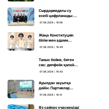
жаңа кезеңі басталды
Сырдариядағы су
есебі цифрланады:
Орталық Азия ортақ
07.08.2026 ∣ 18:56
қадамға келді
Жаңа Конституция:
білім мен адами
капиталға салынған
07.08.2026 ∣ 16:49
стратегиялық негіз
Таныс бейне, бөтен
сөз: дипфейк қалай
жұмыс істейді
07.08.2026 ∣ 16:40
Ауылдан зауытқа
дейін: Партиялар
сайлаушымен бетпе-
07.08.2026 ∣ 16:12
бет кездесті
Өз сайлау учаскеңізді