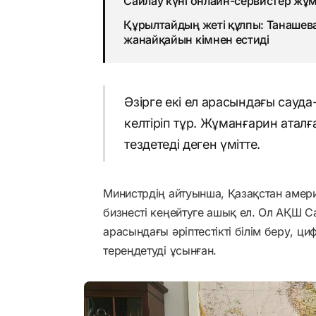
Сайлау күні онлайн-сервистер жұм
Құрылтайдың жеті құлпы: Танашев
жанайқайын кімнен естиді
Әзірге екі ел арасындағы сауда
келтіріп тұр. Жұманғарин атал
тездетеді деген үмітте.
Министрдің айтуынша, Қазақстан амери
бизнесті кеңейтуге ашық ел. Ол АҚШ С
арасындағы әріптестікті білім беру, 
тереңдетуді ұсынған.