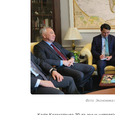
Фото: Экономика м
Қазір Қазақстанда 30-ға жуық шетелді