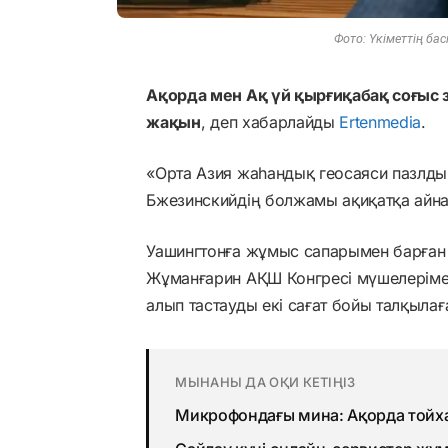
Фото: Үкіметтің ба
Ақорда мен Ақ үй қырғиқабақ соғыс 
жақын
, деп хабарлайды
Ertenmedia
.
«Орта Азия жаһандық геосаяси пазлды
Бжезинскийдің болжамы ақиқатқа айна
Уашингтонға жұмыс сапарымен барған 
Жұманғарин АҚШ Конгресі мүшелеріме
алып тастауды екі сағат бойы талқылағ
МЫНАНЫ ДА ОҚИ КЕТІҢІЗ
Микрофондағы мина: Ақорда тойха