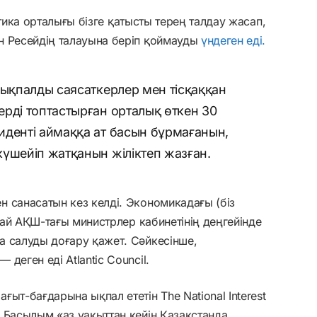
литика орталығы бізге қатысты терең талдау жасап,
н Ресейдің талауына беріп қоймауды
үндеген еді.
 ықпалды саясаткерлер мен тісқаққан
рді топтастырған орталық өткен 30
иденті аймаққа ат басын бұрмағанын,
үшейіп жатқанын жіліктеп жазған.
 санасатын кез келді. Экономикадағы (біз
ылай АҚШ-тағы министрлер кабинетінің деңгейінде
а салуды доғару қажет. Сәйкесінше,
деген еді Atlantic Council.
ыт-бағдарына ықпал ететін The National Interest
Басылым «аз уақыттан кейін Қазақстанда