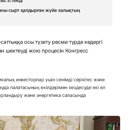
ыс істейді
аны сырт қалдырған жүйе халықтың
-саттыққа осы түзету ресми түрде кедергі
ған шектеуді жою процесін Конгресс
калық инвесторлар үшін сенімді серіктес және
ауда палатасының өкілдерімен кездесуде екі ел
цифрландыру және энергетика саласында