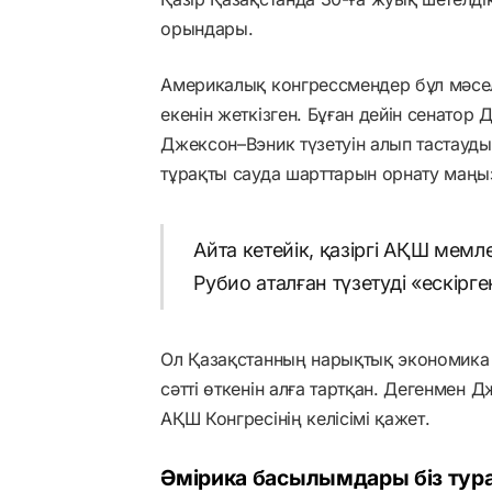
орындары.
Америкалық конгрессмендер бұл мәсел
екенін жеткізген. Бұған дейін сенато
Джексон–Вэник түзетуін алып тастауд
тұрақты сауда шарттарын орнату маңыз
Айта кетейік, қазіргі АҚШ мем
Рубио аталған түзетуді «ескірге
Ол Қазақстанның нарықтық экономика 
сәтті өткенін алға тартқан. Дегенмен Д
АҚШ Конгресінің келісімі қажет.
Әмірика басылымдары біз тур