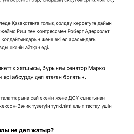
еде Қазақстанға толық қолдау көрсетуге дайын
р Джеймс Риш пен конгрессмен Роберт Адерхольт
ы қолдайтындарын және екі ел арасындағы
ды екенін айтқан еді.
лекеттік хатшысы, бұрынғы сенатор Марко
н әрі абсурд» деп атаған болатын.
талаптарына сай екенін және ДСҰ сынағынан
жексон–Вэник түзетуін түпкілікті алып тастау үшін
алы не деп жатыр?