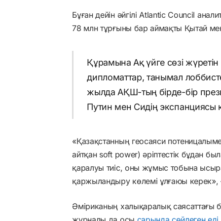
Бұған дейін әйгілі Atlantic Council ана
78 млн тұрғыны бар аймақты Қытай ме
Құрамына Ақ үйге сөзі жүретін
дипломаттар, танымал лоббисте
жылда АҚШ-тың бірде-бір през
Путин мен Сидің экспанциясы к
«Қазақстанның геосаяси потеницалымен
айтқан soft power) әріптестік бұдан б
қаралуы тиіс, оны жұмыс тобына ысыр
қаржыландыру көлемі ұлғаюы керек», — 
Әміриканың халықаралық саясаттағы бағ
журналы да осы
сарында сөйлеген еді.