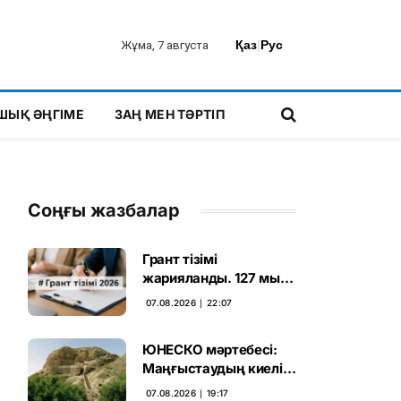
Қаз
|
Рус
Жұма, 7 августа
ШЫҚ ӘҢГІМЕ
ЗАҢ МЕН ТӘРТІП
Соңғы жазбалар
Грант тізімі
жарияланды. 127 мың
талапкердің
07.08.2026 ∣ 22:07
бәсекесінен 75 мыңы
өтті
ЮНЕСКО мәртебесі:
Маңғыстаудың киелі
мұрасын қорғаудың
07.08.2026 ∣ 19:17