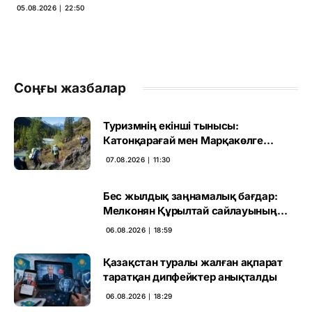
05.08.2026 ∣ 22:50
Соңғы жазбалар
Туризмнің екінші тынысы:
Катонқарағай мен Марқакөлге
инвестиция не береді
07.08.2026 ∣ 11:30
Бес жылдық заңнамалық бағдар:
Мелконян Құрылтай сайлауының
маңызын бағалады
06.08.2026 ∣ 18:59
Қазақстан туралы жалған ақпарат
таратқан дипфейктер анықталды
06.08.2026 ∣ 18:29