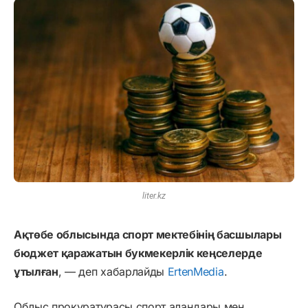
liter.kz
Ақтөбе облысында спорт мектебінің басшылары
бюджет қаражатын букмекерлік кеңселерде
ұтылған
, — деп хабарлайды
ErtenMedia
.
Облыс прокуратурасы спорт алаңдары мен