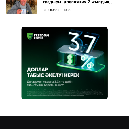
тағдыры: апелляция 7 жылдық
үкімді бұзды
06.08.2026 ∣ 10:02