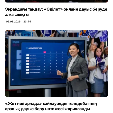
Экрандағы таңдау: «Әділет» онлайн дауыс беруде
алға шықты
05.08.2026 ∣ 23:44
«Жетінші арнада» сайлауалды теледебаттың
аралық дауыс беру нәтижесі жарияланды