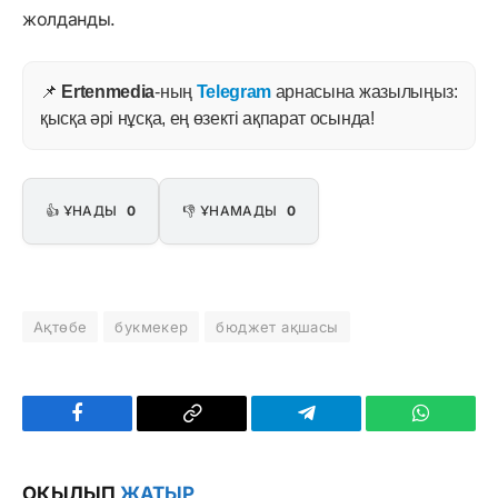
жолданды.
📌
Ertenmedia
-ның
Telegram
арнасына жазылыңыз:
қысқа әрі нұсқа, ең өзекті ақпарат осында!
👍 ҰНАДЫ
0
👎 ҰНАМАДЫ
0
Ақтөбе
букмекер
бюджет ақшасы
Facebook
Copy
Telegram
WhatsAp
Link
ОҚЫЛЫП
ЖАТЫР