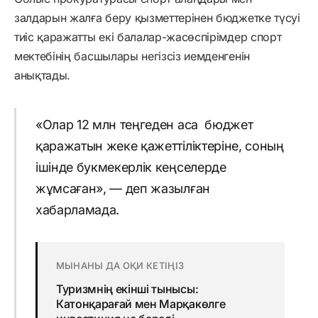
залдарын жалға беру қызметтерінен бюджетке түсуі
тиіс қаражатты екі балалар-жасөспірімдер спорт
мектебінің басшылары негізсіз иемденгенін
анықтады.
«Олар 12 млн теңгеден аса бюджет
қаражатын жеке қажеттіліктеріне, соның
ішінде букмекерлік кеңселерде
жұмсаған», — деп жазылған
хабарламада.
МЫНАНЫ ДА ОҚИ КЕТІҢІЗ
Туризмнің екінші тынысы:
Катонқарағай мен Марқакөлге