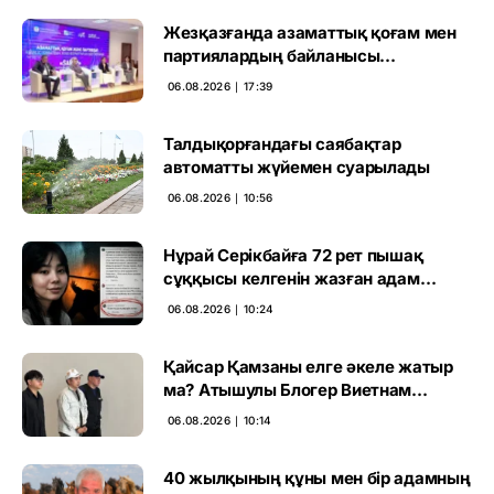
Жезқазғанда азаматтық қоғам мен
партиялардың байланысы
талқыланды
06.08.2026 ∣ 17:39
Талдықорғандағы саябақтар
автоматты жүйемен суарылады
06.08.2026 ∣ 10:56
Нұрай Серікбайға 72 рет пышақ
сұққысы келгенін жазған адам
ұсталды
06.08.2026 ∣ 10:24
Қайсар Қамзаны елге әкеле жатыр
ма? Атышулы Блогер Виетнам
әуежайында көзге түсті
06.08.2026 ∣ 10:14
40 жылқының құны мен бір адамның