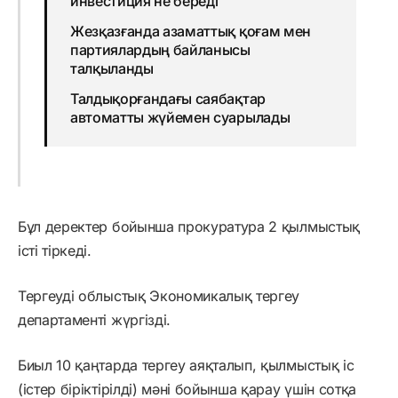
инвестиция не береді
Жезқазғанда азаматтық қоғам мен
партиялардың байланысы
талқыланды
Талдықорғандағы саябақтар
автоматты жүйемен суарылады
Бұл деректер бойынша прокуратура 2 қылмыстық
істі тіркеді.
Тергеуді облыстық Экономикалық тергеу
департаменті жүргізді.
Биыл 10 қаңтарда тергеу аяқталып, қылмыстық іс
(істер біріктірілді) мәні бойынша қарау үшін сотқа