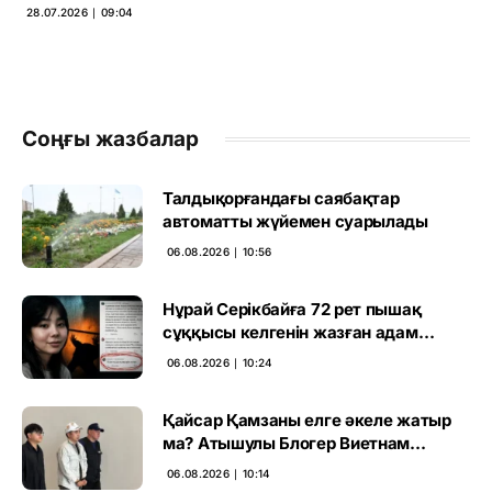
28.07.2026 ∣ 09:04
Соңғы жазбалар
Талдықорғандағы саябақтар
автоматты жүйемен суарылады
06.08.2026 ∣ 10:56
Нұрай Серікбайға 72 рет пышақ
сұққысы келгенін жазған адам
ұсталды
06.08.2026 ∣ 10:24
Қайсар Қамзаны елге әкеле жатыр
ма? Атышулы Блогер Виетнам
әуежайында көзге түсті
06.08.2026 ∣ 10:14