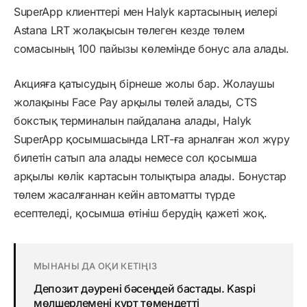
SuperApp клиенттері мен Halyk картасының иелері
Astana LRT жолақысын төлеген кезде төлем
сомасының 100 пайызы көлемінде бонус ала алады.
Акцияға қатысудың бірнеше жолы бар. Жолаушы
жолақыны Face Pay арқылы төлей алады, CTS
бокстық терминалын пайдалана алады, Halyk
SuperApp қосымшасында LRT-ға арналған жол жүру
билетін сатып ала алады немесе сол қосымша
арқылы көлік картасын толықтыра алады. Бонустар
төлем жасалғаннан кейін автоматты түрде
есептеледі, қосымша өтініш берудің қажеті жоқ.
МЫНАНЫ ДА ОҚИ КЕТІҢІЗ
Депозит дәурені бәсеңдей бастады. Kaspi
мөлшерлемені күрт төмендетті