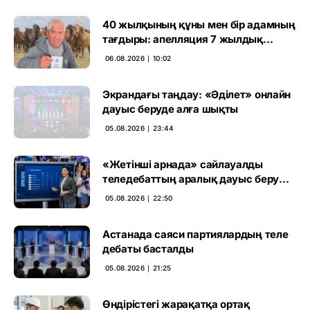
40 жылқының құны мен бір адамның
тағдыры: апелляция 7 жылдық
үкімді бұзды
06.08.2026 ∣ 10:02
Экрандағы таңдау: «Әділет» онлайн
дауыс беруде алға шықты
05.08.2026 ∣ 23:44
«Жетінші арнада» сайлауалды
теледебаттың аралық дауыс беру
нәтижесі жарияланды
05.08.2026 ∣ 22:50
Астанада саяси партиялардың теле
дебаты басталды
05.08.2026 ∣ 21:25
Өндірістегі жарақатқа ортақ