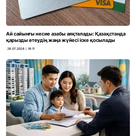
Ай сайынғы несие азабы аяқталады: Қазақстанда
қарызды өтеудің жаңа жүйесі іске қосылады
28.07.2026 ∣ 19:11