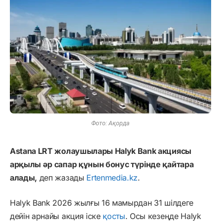
Фото: Ақорда
Astana LRT жолаушылары Halyk Bank акциясы
арқылы әр сапар құнын бонус түрінде қайтара
алады,
деп жазады
Ertenmedia.kz
.
Halyk Bank 2026 жылғы 16 мамырдан 31 шілдеге
дейін арнайы акция іске
қосты
. Осы кезеңде Halyk