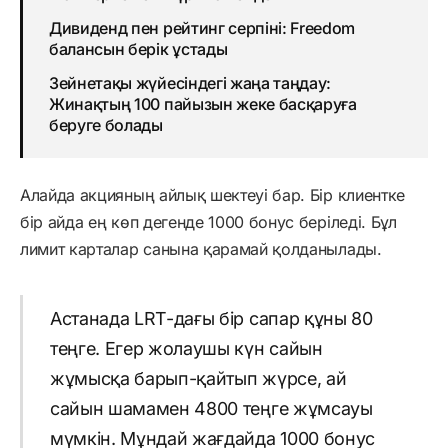
Дивиденд пен рейтинг серпіні: Freedom
балансын берік ұстады
Зейнетақы жүйесіндегі жаңа таңдау:
Жинақтың 100 пайызын жеке басқаруға
беруге болады
Алайда акцияның айлық шектеуі бар. Бір клиентке
бір айда ең көп дегенде 1000 бонус беріледі. Бұл
лимит карталар санына қарамай қолданылады.
Астанада LRT-дағы бір сапар құны 80
теңге. Егер жолаушы күн сайын
жұмысқа барып-қайтып жүрсе, ай
сайын шамамен 4800 теңге жұмсауы
мүмкін. Мұндай жағдайда 1000 бонус