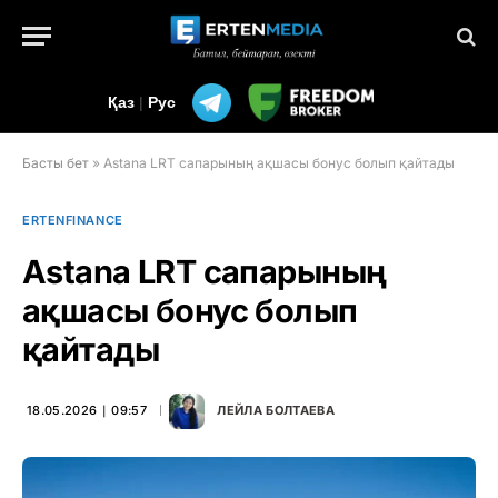
Қаз
|
Рус
Басты бет
»
Astana LRT сапарының ақшасы бонус болып қайтады
ERTENFINANCE
Astana LRT сапарының
ақшасы бонус болып
қайтады
18.05.2026 ∣ 09:57
ЛЕЙЛА БОЛТАЕВА