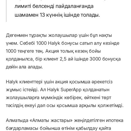
лимиті белсенді пайдаланғанда
шамамен 13 күннің ішінде толады.
Дегенмен тұрақты жолаушылар үшін бұл нақты
үнем. Себебі 1000 Halyk бонусы сатып алу кезінде
1000 теңгеге тең. Акция толық кезең бойы
қолданылса, бір клиент 2,5 ай ішінде 3000 бонусқа
дейін ала алады.
Halyk клиенттері үшін акция қосымша әрекетсіз
жұмыс істейді. Ал Halyk SuperApp қолданатын
жолаушыларға мүмкіндік көбірек, өйткені төрт
тәсілдің екеуі дәл осы қосымша арқылы қолжетімді.
Алматыда «Алматы жастары» жеңілдетілген ипотека
бағдарламасы бойынша өтінім қабылдау қайта