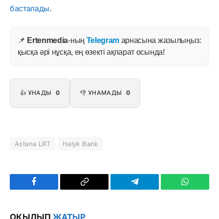
басталады
.
📌
Ertenmedia
-ның
Telegram
арнасына жазылыңыз:
қысқа әрі нұсқа, ең өзекті ақпарат осында!
👍 ҰНАДЫ
0
👎 ҰНАМАДЫ
0
Astana LRT
Halyk Bank
Facebook
Copy
Telegram
WhatsAp
Link
ОҚЫЛЫП
ЖАТЫР