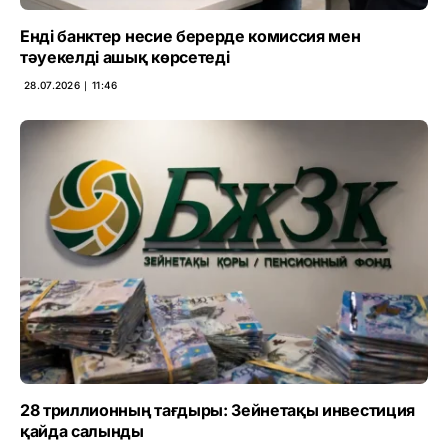
Енді банктер несие берерде комиссия мен
тәуекелді ашық көрсетеді
28.07.2026 ∣ 11:46
28 триллионның тағдыры: Зейнетақы инвестиция
қайда салынды