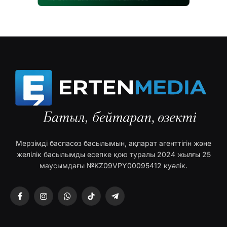
Мерзімді баспасөз басылымын, ақпарат агенттігін және
желілік басылымды есепке қою туралы 2024 жылғы 25
маусымдағы №KZ09VPY00095412 куәлік.
Facebook
Instagram
WhatsApp
TikTok
Telegram