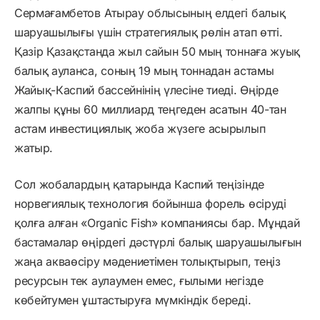
Сермағамбетов Атырау облысының елдегі балық
шаруашылығы үшін стратегиялық рөлін атап өтті.
Қазір Қазақстанда жыл сайын 50 мың тоннаға жуық
балық ауланса, соның 19 мың тоннадан астамы
Жайық-Каспий бассейнінің үлесіне тиеді. Өңірде
жалпы құны 60 миллиард теңгеден асатын 40-тан
астам инвестициялық жоба жүзеге асырылып
жатыр.
Сол жобалардың қатарында Каспий теңізінде
норвегиялық технология бойынша форель өсіруді
қолға алған «Organic Fish» компаниясы бар. Мұндай
бастамалар өңірдегі дәстүрлі балық шаруашылығын
жаңа акваөсіру мәдениетімен толықтырып, теңіз
ресурсын тек аулаумен емес, ғылыми негізде
көбейтумен ұштастыруға мүмкіндік береді.