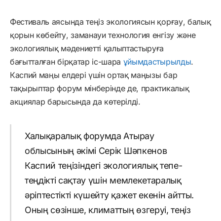
Фестиваль аясында теңіз экологиясын қорғау, балық
қорын көбейту, заманауи технология енгізу және
экологиялық мәдениетті қалыптастыруға
бағытталған бірқатар іс-шара
ұйымдастырылды
.
Каспий маңы елдері үшін ортақ маңызы бар
тақырыптар форум мінберінде де, практикалық
акциялар барысында да көтерілді.
Халықаралық форумда Атырау
облысының әкімі Серік Шәпкенов
Каспий теңізіндегі экологиялық тепе-
теңдікті сақтау үшін мемлекетаралық
әріптестікті күшейту қажет екенін айтты.
Оның сөзінше, климаттың өзгеруі, теңіз