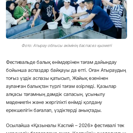
Фото: Атырау облысы әкімінің баспасөз қызметі
Фестивальде балық өнімдерінен тағам дайындау
бойынша аспаздар байқауы да өтті. Оған Атыраудың
тоғыз үздік аспазы қатысып, Жайық өзенінен
ауланған балықтан түрлі тағам әзірледі. Қазылар
алқасы тағамның дәмдік сапасын, ұсынылу
мәдениетін және жергілікті өнімді қолдану
ерекшелігін бағалап, үздіктерді анықтады.
Осылайша «Қазыналы Каспий – 2026» фестивалі тек