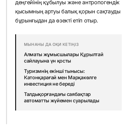
деңгейінің құбылуы және антропогендік
қысымның артуы балық қорын сақтауды
бұрынғыдан да өзекті етіп отыр.
МЫНАНЫ ДА ОҚИ КЕТІҢІЗ
Алматы жұмысшылары Құрылтай
сайлауына үн қосты
Туризмнің екінші тынысы:
Катонқарағай мен Марқакөлге
инвестиция не береді
Талдықорғандағы саябақтар
автоматты жүйемен суарылады