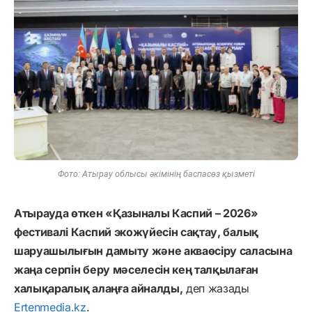
Фото: Атырау облысы әкімінің баспасөз қызметі
Атырауда өткен «Қазыналы Каспий – 2026»
фестивалі Каспий экожүйесін сақтау, балық
шаруашылығын дамыту және акваөсіру саласына
жаңа серпін беру мәселесін кең талқылаған
халықаралық алаңға айналды,
деп жазады
Ertenmedia.kz
.