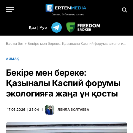
Қаз
|
Рус
Басты бет
»
Бекіре мен береке: Қазыналы Каспий форумы экологияға жаңа үн қосты
АЙМАҚ
Бекіре мен береке:
Қазыналы Каспий форумы
экологияға жаңа үн қосты
17.06.2026 ∣ 23:04
ЛЕЙЛА БОЛТАЕВА