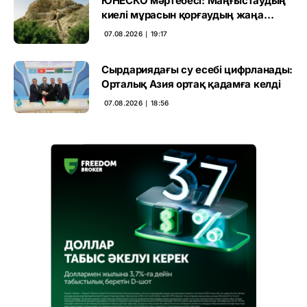
ЮНЕСКО мәртебесі: Маңғыстаудың
киелі мұрасын қорғаудың жаңа
кезеңі басталды
07.08.2026 ∣ 19:17
Сырдариядағы су есебі цифрланады:
Орталық Азия ортақ қадамға келді
07.08.2026 ∣ 18:56