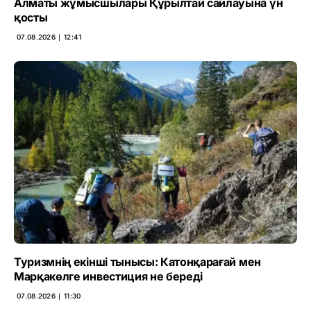
Алматы жұмысшылары Құрылтай сайлауына үн
қосты
07.08.2026 ∣ 12:41
Туризмнің екінші тынысы: Катонқарағай мен
Марқакөлге инвестиция не береді
07.08.2026 ∣ 11:30