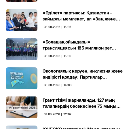
«Әділет» партиясы: Қазақстан –
зайырлы мемлекет, ал «Заң және
тәртіп» қағидаты баршаға міндетті
08.08.2026 ∣ 15:36
«Болашақ ойындары»
трансляциясын 185 миллион рет
көрген
08.08.2026 ∣ 15:30
Экологиялық керуен, инклюзия және
өндірісті қолдау: Партиялар
өңірлерде қандай мәселе көтерді
08.08.2026 ∣ 14:06
Грант тізімі жарияланды. 127 мың
талапкердің бәсекесінен 75 мыңы
өтті
07.08.2026 ∣ 22:07