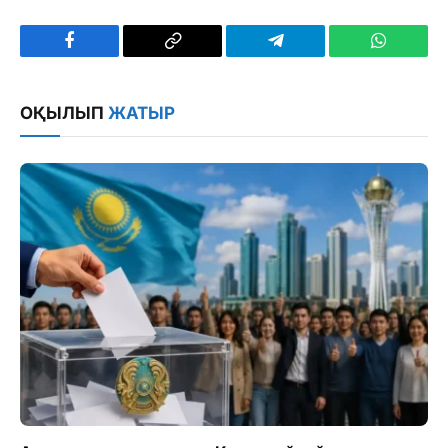
Facebook
Copy
Telegram
WhatsAp
Link
ОҚЫЛЫП
ЖАТЫР