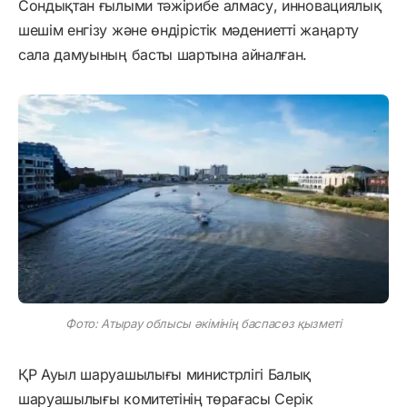
Сондықтан ғылыми тәжірибе алмасу, инновациялық
шешім енгізу және өндірістік мәдениетті жаңарту
сала дамуының басты шартына айналған.
Фото: Атырау облысы әкімінің баспасөз қызметі
ҚР Ауыл шаруашылығы министрлігі Балық
шаруашылығы комитетінің төрағасы Серік