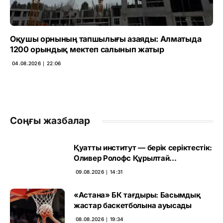
Оқушы орнының тапшылығы азаяды: Алматыда
1200 орындық мектеп салынып жатыр
04.08.2026 ∣ 22:06
Соңғы жазбалар
Қуатты институт — берік серіктестік:
Оливер Ролофс Құрылтай
сайлауының маңызын бағалады
09.08.2026 ∣ 14:31
«Астана» БК тағдыры: Басымдық
жастар баскетболына ауысады
08.08.2026 ∣ 19:34