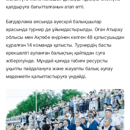
қалдыруға бағытталғанын атап өтті.
Бағдарлама аясында әуесқой балықшылар
арасында турнир де ұйымдастырылды. Оған Атырау
облысы мен Ақтөбе өңірінен келген 48 қатысушыдан
құралған 14 команда қатысты. Турнирдің басты
ерекшелігі ауланған балықтың қайтадан суға
жіберілуінде. Мұндай қағида табиғи ресурсты
ұқыпты пайдалануға және жауапты балық аулау
мәдениетін қалыптастыруға үндейді.