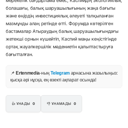
мерекелік бағдарлама емес, Каспийдің экологиялық
болашағы, балық шаруашылығының жаңа бағыты
және өңірдің инвестициялық әлеуеті талқыланған
мазмұнды алаң ретінде өтті. Форумда көтерілген
бастамалар Атыраудың балық шаруашылығындағы
жетекші орнын күшейтіп, Каспий маңы кеңістігінде
ортақ жауапкершілік мәдениетін қалыптастыруға
бағытталған.
📌
Ertenmedia
-ның
Telegram
арнасына жазылыңыз:
қысқа әрі нұсқа, ең өзекті ақпарат осында!
👍 ҰНАДЫ
0
👎 ҰНАМАДЫ
0