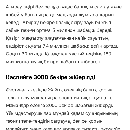
Атырау өңірі бекіре тұқымдас балықты сақтау және
көбейту бағытында да маңызды жұмыс атқарып
келеді. Атырау бекіре балық өсіру зауыты жыл
сайын табиғи ортаға 5 миллион шабақ жібереді.
Қазіргі жаңғырту аяқталғаннан кейін зауыттың
өндірістік қуаты 7,4 миллион шабаққа дейін артады.
Соңғы 30 жылда Қазақстан Каспий теңізіне 180
миллионға жуық бекіре шабағын жіберген.
Каспийге 3000 бекіре жіберілді
Фестиваль кезінде Жайық өзенінің балық қорын
толықтыру мақсатында экологиялық акция өтті.
Мамандар өзенге 3000 бекіре шабағын жіберді.
Ұйымдастырушылар мұндай қадам су айдынының
табиғи тепе-теңдігін сақтауға, бекіре қорын
молайтуға және келешек ұрпаққа тұрақты экожүйе