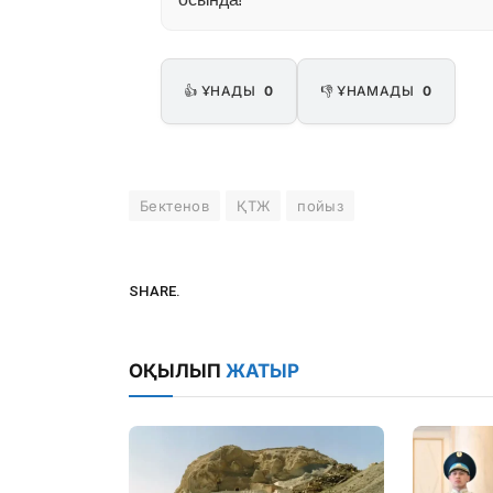
👍 ҰНАДЫ
0
👎 ҰНАМАДЫ
0
Бектенов
ҚТЖ
пойыз
SHARE.
ОҚЫЛЫП
ЖАТЫР