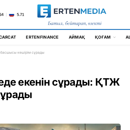
|
64
5.71
САЯСАТ
ERTENFINANCE
АЙМАҚ
ҚОҒАМ
А
Ж басшысы кешірім сұрады
еде екенін сұрады: ҚТЖ
сұрады