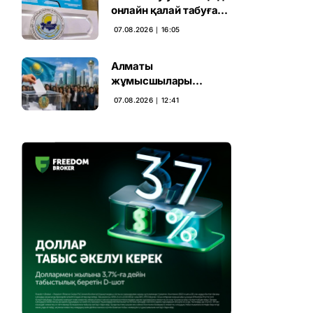
онлайн қалай табуға
болады
07.08.2026 ∣ 16:05
Алматы
жұмысшылары
Құрылтай сайлауына
07.08.2026 ∣ 12:41
үн қосты