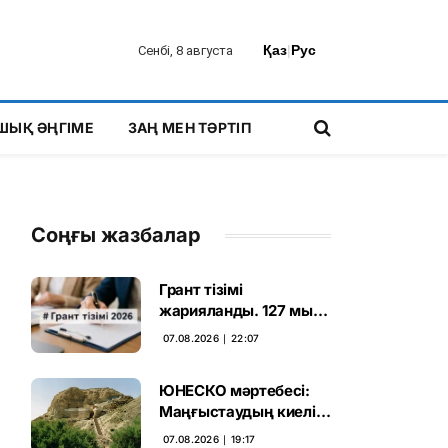
Қаз
|
Рус
Сенбі, 8 августа
ШЫҚ ӘҢГІМЕ
ЗАҢ МЕН ТӘРТІП
Соңғы жазбалар
Грант тізімі
жарияланды. 127 мың
талапкердің
07.08.2026 ∣ 22:07
бәсекесінен 75 мыңы
өтті
ЮНЕСКО мәртебесі:
Маңғыстаудың киелі
мұрасын қорғаудың
07.08.2026 ∣ 19:17