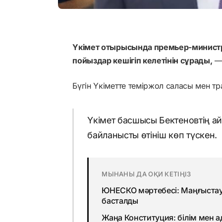
Үкімет отырысында премьер-министр
пойыздар кешігіп келетінін сұрады,
— 
Бүгін Үкіметте теміржол саласы мен тр
Үкімет басшысы Бектеновтің ай
байланысты өтініш көп түскен.
МЫНАНЫ ДА ОҚИ КЕТІҢІЗ
ЮНЕСКО мәртебесі: Маңғыстауд
басталды
Жаңа Конституция: білім мен 