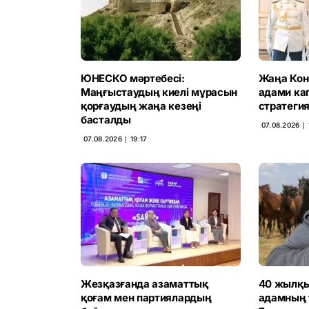
ЮНЕСКО мәртебесі:
Жаңа Конс
Маңғыстаудың киелі мұрасын
адами ка
қорғаудың жаңа кезеңі
стратегия
басталды
07.08.2026 ∣ 
07.08.2026 ∣ 19:17
Жезқазғанда азаматтық
40 жылқы
қоғам мен партиялардың
адамның 