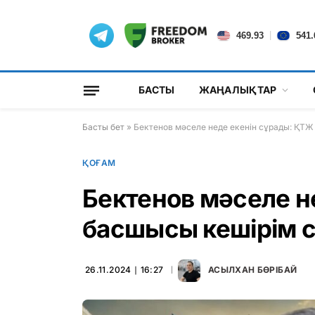
|
469.93
541.
БАСТЫ
ЖАҢАЛЫҚТАР
Басты бет
»
Бектенов мәселе неде екенін сұрады: ҚТ
ҚОҒАМ
Бектенов мәселе н
басшысы кешірім 
26.11.2024 ∣ 16:27
АСЫЛХАН БӨРІБАЙ