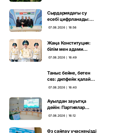
жаңа кезеңі басталды
Сырдариядағы су
есебі цифрланады:
Орталық Азия ортақ
07.08.2026 ∣ 18:56
қадамға келді
Жаңа Конституция:
білім мен адами
капиталға салынған
07.08.2026 ∣ 16:49
стратегиялық негіз
Таныс бейне, бөтен
сөз: дипфейк қалай
жұмыс істейді
07.08.2026 ∣ 16:40
Ауылдан зауытқа
дейін: Партиялар
сайлаушымен бетпе-
07.08.2026 ∣ 16:12
бет кездесті
Өз сайлау учаскеңізді