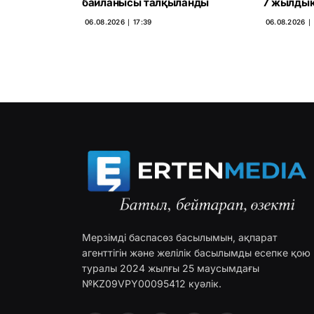
байланысы талқыланды
7 жылдық
06.08.2026 ∣ 17:39
06.08.2026 ∣ 
Мерзімді баспасөз басылымын, ақпарат
агенттігін және желілік басылымды есепке қою
туралы 2024 жылғы 25 маусымдағы
№KZ09VPY00095412 куәлік.