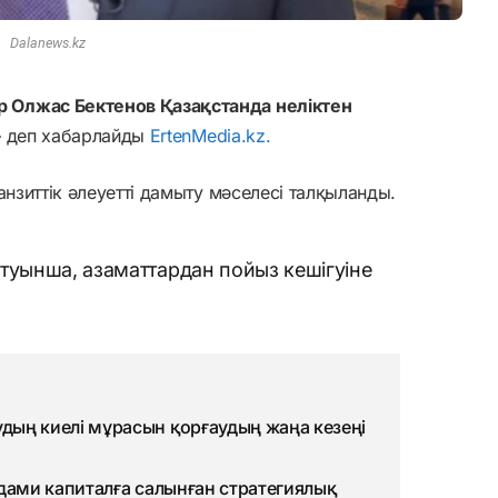
Dalanews.kz
 Олжас Бектенов Қазақстанда неліктен
деп хабарлайды
ErtenMedia.kz.
анзиттік әлеуетті дамыту мәселесі талқыланды.
туынша, азаматтардан пойыз кешігуіне
ың киелі мұрасын қорғаудың жаңа кезеңі
адами капиталға салынған стратегиялық