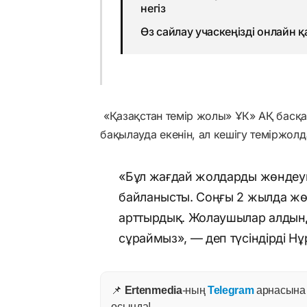
негіз
Өз сайлау учаскеңізді онлайн 
«Қазақстан темір жолы» ҰК» АҚ басқ
бақылауда екенін, ал кешігу теміржол
«Бұл жағдай жолдарды жөндеуг
байланысты. Соңғы 2 жылда жө
арттырдық. Жолаушылар алдынд
сұраймыз», — деп түсіндірді Н
📌
Ertenmedia
-ның
Telegram
арнасына ж
осында!