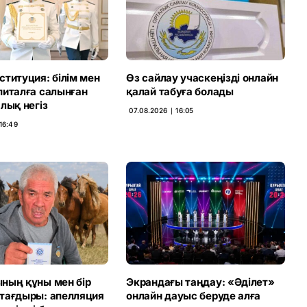
титуция: білім мен
Өз сайлау учаскеңізді онлайн
питалға салынған
қалай табуға болады
лық негіз
07.08.2026 ∣ 16:05
16:49
ның құны мен бір
Экрандағы таңдау: «Әділет»
тағдыры: апелляция
онлайн дауыс беруде алға