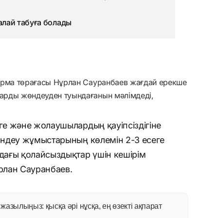
қалай табуға болады
арма төрағасы Нұрлан Сауранбаев жағдай ерекше
дарды жөндеуден туындағанын мәлімдеді,
е және жолаушылардың қауіпсіздігіне
ндеу жұмыстарының көлемін 2-3 есеге
ағы қолайсыздықтар үшін кешірім
ұрлан Сауранбаев.
азылыңыз: қысқа әрі нұсқа, ең өзекті ақпарат