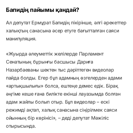
Бапидің пайымы қандай?
Ал депутат Ермұрат Бапидің пікірінше, әлгі әрекеттер
халықтың санасына әсер етуге бағытталған саяси
манипуляция.
«Жуырда әлеуметтік желілерде Парламент
Сенатының бұрынғы басшысы Дариға
Назарбаеваны шектен тыс дәріптеген видеолар
пайда болды. Егер бұл адамның өзгелерден адами
«артықшылығы» болса, ештеңе демес едік. Бірақ
әңгіме кеше ғана билікте екінші лауазымда болған
адам жайлы болып отыр. Бұл видеолар – ескі
режимді ақтап, халық санасына сіңірілмек саяси
ойынның бір көрінісі», – деді депутат Мәжіліс
отырысында.