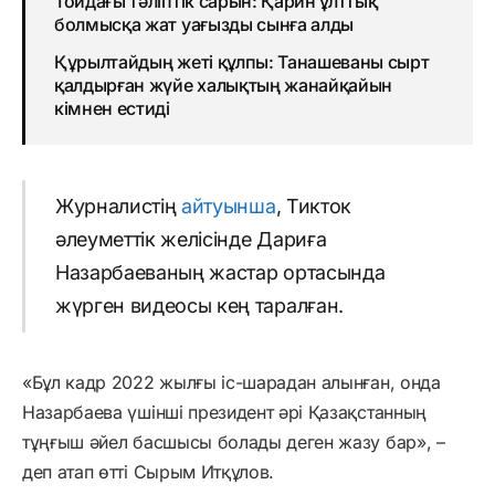
Тойдағы тәліптік сарын: Қарин ұлттық
болмысқа жат уағызды сынға алды
Құрылтайдың жеті құлпы: Танашеваны сырт
қалдырған жүйе халықтың жанайқайын
кімнен естиді
Журналистің
айтуынша
, Тикток
әлеуметтік желісінде Дариға
Назарбаеваның жастар ортасында
жүрген видеосы кең таралған.
«Бұл кадр 2022 жылғы іс-шарадан алынған, онда
Назарбаева үшінші президент әрі Қазақстанның
тұңғыш әйел басшысы болады деген жазу бар», –
деп атап өтті Сырым Итқұлов.