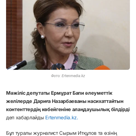
Фото: Ertenmedia.kz
Мәжіліс депутаты Ермұрат Бапи әлеуметтік
желілерде Дариға Назарбаеваны насихаттайтын
контенттердің көбейгеніне алаңдаушылық білдірді
деп хабарлайды
Ertenmedia.kz.
Бұл туралы журналист Сырым Итқұлов та өзінің