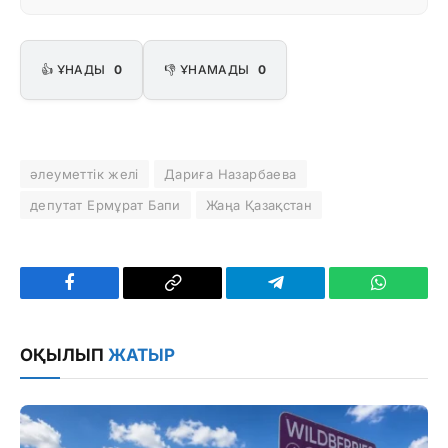
👍 ҰНАДЫ
0
👎 ҰНАМАДЫ
0
әлеуметтік желі
Дариға Назарбаева
депутат Ермұрат Бапи
Жаңа Қазақстан
Facebook
Copy
Telegram
WhatsAp
Link
ОҚЫЛЫП
ЖАТЫР