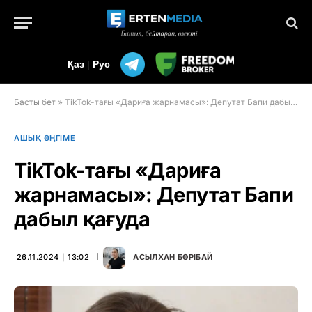
Қаз
|
Рус
Басты бет
»
TikTok-тағы «Дариға жарнамасы»: Депутат Бапи дабыл қағуда
АШЫҚ ӘҢГІМЕ
TikTok-тағы «Дариға
жарнамасы»: Депутат Бапи
дабыл қағуда
26.11.2024 ∣ 13:02
АСЫЛХАН БӨРІБАЙ