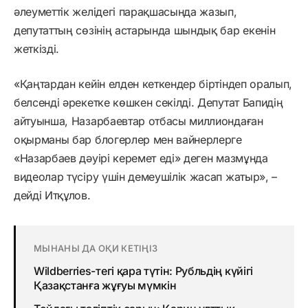
әлеуметтік желідегі парақшасында жазып,
депутаттың сөзінің астарында шындық бар екенін
жеткізді.
«Қаңтардан кейін елден кеткендер біртіндеп оралып,
белсенді әрекетке көшкен секілді. Депутат Бапидің
айтуынша, Назарбаевтар отбасы миллиондаған
оқырманы бар блогерлер мен вайнерлерге
«Назарбаев дәуірі керемет еді» деген мазмұнда
видеолар түсіру үшін демеушілік жасап жатыр», –
дейді Итқұлов.
МЫНАНЫ ДА ОҚИ КЕТІҢІЗ
Wildberries-тегі қара түтін: Рубльдің күйігі
Қазақстанға жұғуы мүмкін