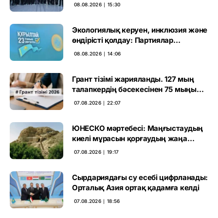
көрген
08.08.2026 ∣ 15:30
Экологиялық керуен, инклюзия және
өндірісті қолдау: Партиялар
өңірлерде қандай мәселе көтерді
08.08.2026 ∣ 14:06
Грант тізімі жарияланды. 127 мың
талапкердің бәсекесінен 75 мыңы
өтті
07.08.2026 ∣ 22:07
ЮНЕСКО мәртебесі: Маңғыстаудың
киелі мұрасын қорғаудың жаңа
кезеңі басталды
07.08.2026 ∣ 19:17
Сырдариядағы су есебі цифрланады:
Орталық Азия ортақ қадамға келді
07.08.2026 ∣ 18:56