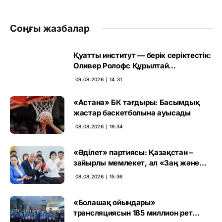
Соңғы жазбалар
Қуатты институт — берік серіктестік:
Оливер Ролофс Құрылтай
сайлауының маңызын бағалады
09.08.2026 ∣ 14:31
«Астана» БК тағдыры: Басымдық
жастар баскетболына ауысады
08.08.2026 ∣ 19:34
«Әділет» партиясы: Қазақстан –
зайырлы мемлекет, ал «Заң және
тәртіп» қағидаты баршаға міндетті
08.08.2026 ∣ 15:36
«Болашақ ойындары»
трансляциясын 185 миллион рет