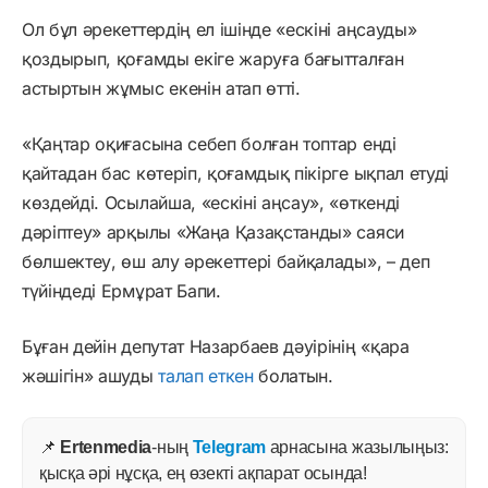
Ол бұл әрекеттердің ел ішінде «ескіні аңсауды»
қоздырып, қоғамды екіге жаруға бағытталған
астыртын жұмыс екенін атап өтті.
«Қаңтар оқиғасына себеп болған топтар енді
қайтадан бас көтеріп, қоғамдық пікірге ықпал етуді
көздейді. Осылайша, «ескіні аңсау», «өткенді
дәріптеу» арқылы «Жаңа Қазақстанды» саяси
бөлшектеу, өш алу әрекеттері байқалады», – деп
түйіндеді Ермұрат Бапи.
Бұған дейін депутат Назарбаев дәуірінің «қара
жәшігін» ашуды
талап еткен
болатын.
📌
Ertenmedia
-ның
Telegram
арнасына жазылыңыз:
қысқа әрі нұсқа, ең өзекті ақпарат осында!