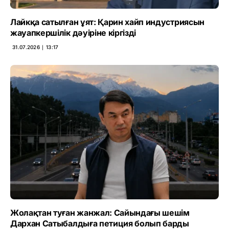
Лайкқа сатылған ұят: Қарин хайп индустриясын
жауапкершілік дәуіріне кіргізді
31.07.2026 ∣ 13:17
Жолақтан туған жанжал: Сайындағы шешім
Дархан Сатыбалдыға петиция болып барды