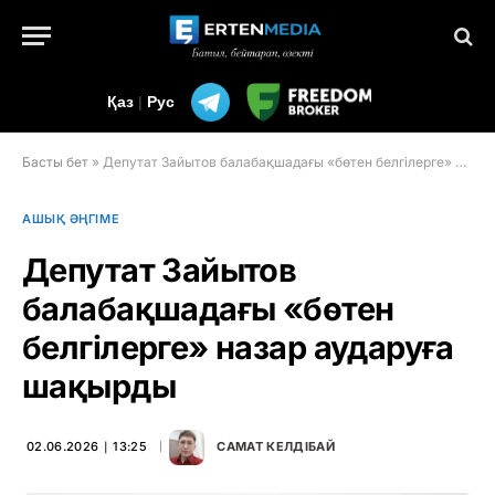
Қаз
|
Рус
Басты бет
»
Депутат Зайытов балабақшадағы «бөтен белгілерге» назар аударуға шақырды
АШЫҚ ӘҢГІМЕ
Депутат Зайытов
балабақшадағы «бөтен
белгілерге» назар аударуға
шақырды
02.06.2026 ∣ 13:25
САМАТ КЕЛДІБАЙ