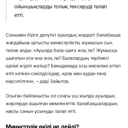
ойыншықтарды толық тексеруді талап
етті.
Сонымен бірге депутат ауылдық жердегі балабақша
жағдайына қатысты министрліктің жұмысын сын
тезіне алды: «Ауылда бала-шаға жоқ па? Жұмысқа
шығатын ата-ана жоқ па? Балалардың тәрбиесі
қалай жүріп жатыр? Баяндамада осы мәселені аттап
өтіп кеткен секілдісіздер, қала мен аудан ғана
көрсетілген», – деді Зайытов.
Осыған байланысты ол соңғы үш жылда ауылдық
жерлерде ашылған мемлекеттік балабақшалардың
нақты санын ұсынуды талап етті.
Министрлік өкілі не дейді?