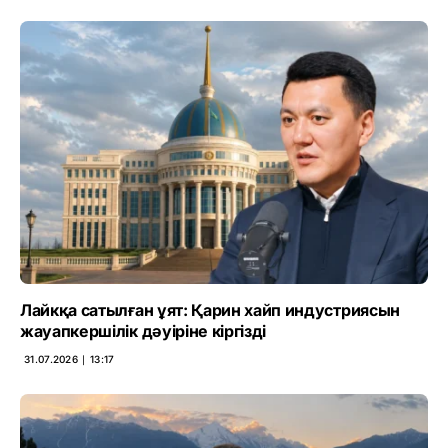
Лайкқа сатылған ұят: Қарин хайп индустриясын
жауапкершілік дәуіріне кіргізді
31.07.2026 ∣ 13:17