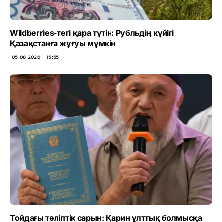
Wildberries-тегі қара түтін: Рубльдің күйігі
Қазақстанға жұғуы мүмкін
05.08.2026 ∣ 15:55
Тойдағы тәліптік сарын: Қарин ұлттық болмысқа