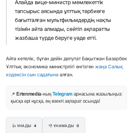
Алайда вице-министр мемлекеттік
тапсырыс аясында ұлттық тәрбиеге
бағытталған мультфильмдердің нақты
тізімін айта алмады, сөйтіп ақпаратты
жазбаша түрде беруге уәде етті.
Айта кетелік, бұған дейін депутат Бақытжан Базарбек
Ұлттық экономика министрлігі енгізген
жаңа Салық
кодексін сын садағына
алған.
📌
Ertenmedia
-ның
Telegram
арнасына жазылыңыз:
қысқа әрі нұсқа, ең өзекті ақпарат осында!
👍 ҰНАДЫ
4
👎 ҰНАМАДЫ
0