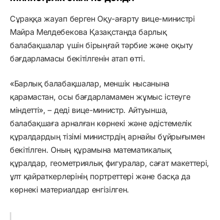
Сұраққа жауап берген Оқу-ағарту вице-министрі
Майра Мелдебекова Қазақстанда барлық
балабақшалар үшін бірыңғай тәрбие және оқыту
бағдарламасы бекітілгенін атап өтті.
«Барлық балабақшалар, меншік нысанына
қарамастан, осы бағдарламамен жұмыс істеуге
міндетті», – деді вице-министр. Айтуынша,
балабақшаға арналған көрнекі және әдістемелік
құралдардың тізімі министрдің арнайы бұйрығымен
бекітілген. Оның құрамына математикалық
құралдар, геометриялық фигуралар, сағат макеттері,
ұлт қайраткерлерінің портреттері және басқа да
көрнекі материалдар енгізілген.