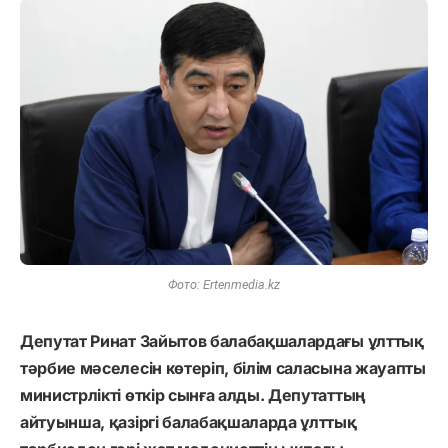
Фото: Ertenmedia.kz
Депутат Ринат Зайытов балабақшалардағы ұлттық
тәрбие мәселесін көтеріп, білім саласына жауапты
министрлікті өткір сынға алды. Депутаттың
айтуынша, қазіргі балабақшаларда ұлттық