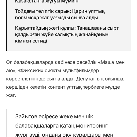
Қазақстанға жұғуы мүмкін
Тойдағы тәліптік сарын: Қарин ұлттық
болмысқа жат уағызды сынға алды
Құрылтайдың жеті құлпы: Танашеваны сырт
қалдырған жүйе халықтың жанайқайын
кімнен естиді
Ол балабақшаларда көбінесе ресейлік «Маша мен
аю», «Фиксики» сияқты мультфильмдер
көрсетілетінін де сынға алды. Депутаттың ойынша,
көршіден келетін контент ұлттық тәрбиеге мүлде
жат.
Зайытов әсіресе жеке меншік
балабақшаларға қатаң мониторинг
жүргізуді, ондағы оқу құралдары мен