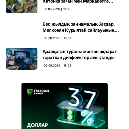
Катонқарағай мен Марқакөлге
инвестиция не береді
07.08.2026 ∣ 11:30
Бес жылдық заңнамалық бағдар:
Мелконян Құрылтай сайлауының
маңызын бағалады
06.08.2026 ∣ 18:59
Қазақстан туралы жалған ақпарат
таратқан дипфейктер анықталды
06.08.2026 ∣ 18:29