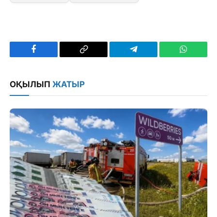
Facebook
Copy
Telegram
WhatsAp
Link
ОҚЫЛЫП
ЖАТЫР