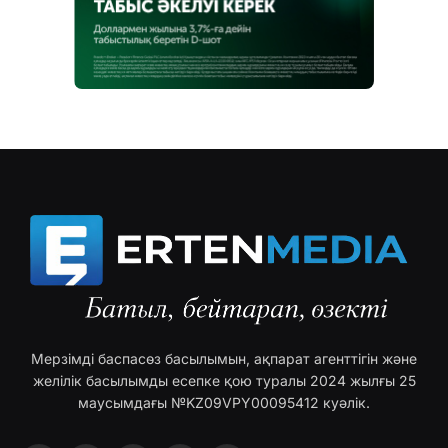
Мерзімді баспасөз басылымын, ақпарат агенттігін және
желілік басылымды есепке қою туралы 2024 жылғы 25
маусымдағы №KZ09VPY00095412 куәлік.