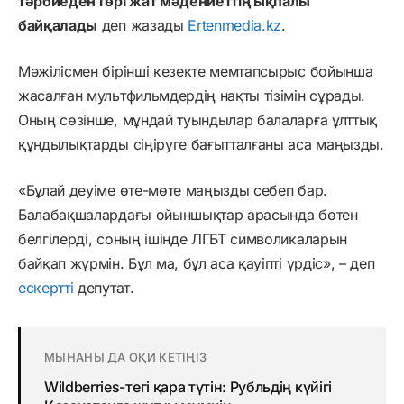
тәрбиеден гөрі жат мәдениеттің ықпалы
байқалады
деп жазады
Ertenmedia.kz
.
Мәжілісмен бірінші кезекте мемтапсырыс бойынша
жасалған мультфильмдердің нақты тізімін сұрады.
Оның сөзінше, мұндай туындылар балаларға ұлттық
құндылықтарды сіңіруге бағытталғаны аса маңызды.
«Бұлай деуіме өте-мөте маңызды себеп бар.
Балабақшалардағы ойыншықтар арасында бөтен
белгілерді, соның ішінде ЛГБТ символикаларын
байқап жүрмін. Бұл ма, бұл аса қауіпті үрдіс», – деп
ескертті
депутат.
МЫНАНЫ ДА ОҚИ КЕТІҢІЗ
Wildberries-тегі қара түтін: Рубльдің күйігі