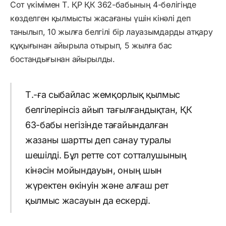
Сот үкімімен Т. ҚР ҚК 362-бабының 4-бөлігінде
көзделген қылмысты жасағаны үшін кінәлі деп
танылып, 10 жылға белгілі бір лауазымдарды атқару
құқығынан айырыла отырып, 5 жылға бас
бостандығынан айырылды.
Т.-ға сыбайлас жемқорлық қылмыс
белгілерінсіз айып тағылғандықтан, ҚК
63-бабы негізінде тағайындалған
жазаны шартты деп санау туралы
шешілді. Бұл ретте сот сотталушының
кінәсін мойындауын, оның шын
жүректен өкінуін және алғаш рет
қылмыс жасауын да ескерді.