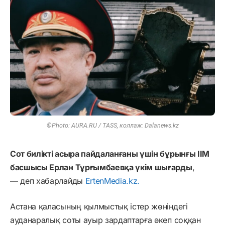
©Photo: AURA.RU / TASS, коллаж: Dalanews.kz
Сот билікті асыра пайдаланғаны үшін бұрынғы ІІМ
басшысы Ерлан Тұрғымбаевқа үкім шығарды
,
— деп хабарлайды
ErtenMedia.kz.
Астана қаласының қылмыстық істер жөніндегі
ауданаралық соты ауыр зардаптарға әкеп соққан