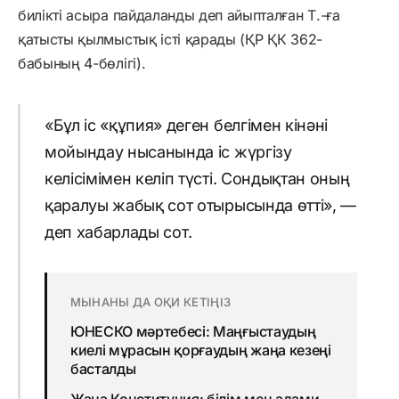
билікті асыра пайдаланды деп айыпталған Т.-ға
қатысты қылмыстық істі қарады (ҚР ҚК 362-
бабының 4-бөлігі).
«Бұл іс «құпия» деген белгімен кінәні
мойындау нысанында іс жүргізу
келісімімен келіп түсті. Сондықтан оның
қаралуы жабық сот отырысында өтті», —
деп хабарлады сот.
МЫНАНЫ ДА ОҚИ КЕТІҢІЗ
ЮНЕСКО мәртебесі: Маңғыстаудың
киелі мұрасын қорғаудың жаңа кезеңі
басталды