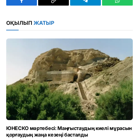
Facebook
Copy
Telegram
WhatsAp
Link
ОҚЫЛЫП
ЖАТЫР
ЮНЕСКО мәртебесі: Маңғыстаудың киелі мұрасын
қорғаудың жаңа кезеңі басталды