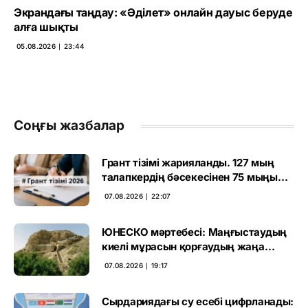
Экрандағы таңдау: «Әділет» онлайн дауыс беруде
алға шықты
05.08.2026 ∣ 23:44
Соңғы жазбалар
Грант тізімі жарияланды. 127 мың
талапкердің бәсекесінен 75 мыңы
өтті
07.08.2026 ∣ 22:07
ЮНЕСКО мәртебесі: Маңғыстаудың
киелі мұрасын қорғаудың жаңа
кезеңі басталды
07.08.2026 ∣ 19:17
Сырдариядағы су есебі цифрланады: