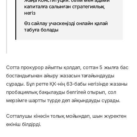
Жаңа Конституция: білім мен адами
капиталға салынған стратегиялық
негіз
Өз сайлау учаскеңізді онлайн қалай
табуға болады
Сотта прокурор айыпты қолдап, соттан 5 жылға бас
бостандығынан айыру жазасын тағайындауды
сұрады. Бұл ретте ҚК-нің 63-бабы негізінде жазаны
пробациялық бақылауды белгілей отырып, сол
мерзімге шартты түрде деп айқындауды сұрады.
Сотталушы кінәсін толық мойындап, шын жүректен
өкініш білдірді.