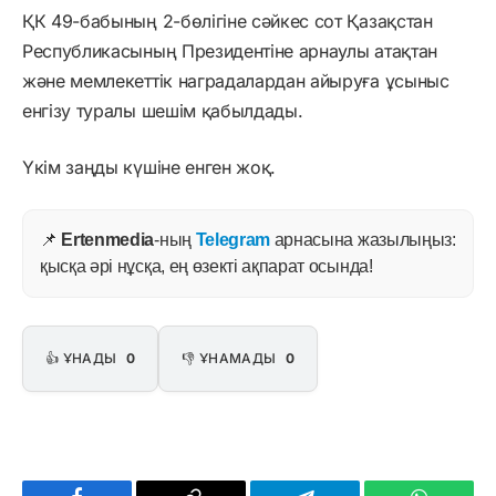
ҚК 49-бабының 2-бөлігіне сәйкес сот Қазақстан
Республикасының Президентіне арнаулы атақтан
және мемлекеттік наградалардан айыруға ұсыныс
енгізу туралы шешім қабылдады.
Үкім заңды күшіне енген жоқ.
📌
Ertenmedia
-ның
Telegram
арнасына жазылыңыз:
қысқа әрі нұсқа, ең өзекті ақпарат осында!
👍 ҰНАДЫ
0
👎 ҰНАМАДЫ
0