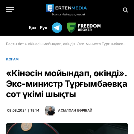
Қаз
|
Рус
Басты бет
»
«Кінәсін мойындап, өкінді». Экс-министр Тұрғымбаевқа сот үкімі шықты
ҚОҒАМ
«Кінәсін мойындап, өкінді».
Экс-министр Тұрғымбаевқа
сот үкімі шықты
08.08.2024 ∣ 18:14
АСЫЛХАН БӨРІБАЙ