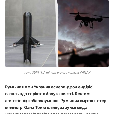
Фото ODIN I UA miltech project, коллаж УНИАН
Румыния мен Украина әскери-дрон өндірісі
саласында серіктес болуға ниетті. Reuters
агенттігінің хабарлауынша, Румыния сыртқы істер
министрі Оана Тойю елінің өз аумағында