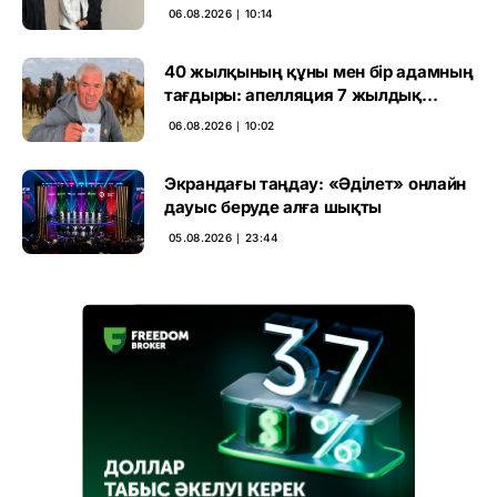
әуежайында көзге түсті
06.08.2026 ∣ 10:14
40 жылқының құны мен бір адамның
тағдыры: апелляция 7 жылдық
үкімді бұзды
06.08.2026 ∣ 10:02
Экрандағы таңдау: «Әділет» онлайн
дауыс беруде алға шықты
05.08.2026 ∣ 23:44