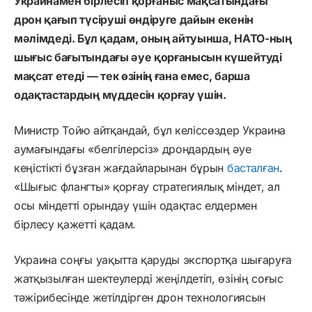
Украинамен бірлесіп қорғаныс мақсатындағы
дрон қағып түсіруші өндіруге дайын екенін
мәлімдеді. Бұл қадам, оның айтуынша, НАТО-ның
шығыс бағытындағы әуе қорғанысын күшейтуді
мақсат етеді — тек өзінің ғана емес, барша
одақтастардың мүддесін қорғау үшін.
Министр Тойю айтқандай, бұл келіссөздер Украина
аумағындағы «белгілерсіз» дрондардың әуе
кеңістікті бұзған жағдайларынан бұрын
басталған
.
«Шығыс флангты» қорғау стратегиялық міндет, ал
осы міндетті орындау үшін одақтас елдермен
бірлесу қажетті қадам.
Украина соңғы уақытта қаруды экспортқа шығаруға
жатқызылған шектеулерді жеңілдетіп, өзінің соғыс
тәжірибесінде жетілдірген дрон технологиясын