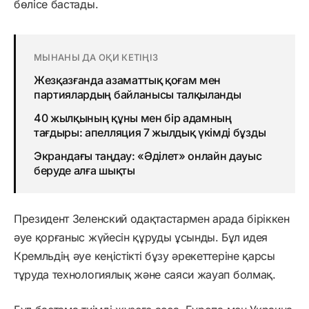
бөлісе бастады.
МЫНАНЫ ДА ОҚИ КЕТІҢІЗ
Жезқазғанда азаматтық қоғам мен
партиялардың байланысы талқыланды
40 жылқының құны мен бір адамның
тағдыры: апелляция 7 жылдық үкімді бұзды
Экрандағы таңдау: «Әділет» онлайн дауыс
беруде алға шықты
Президент Зеленский одақтастармен арада біріккен
әуе қорғаныс жүйесін құруды ұсынды. Бұл идея
Кремльдің әуе кеңістікті бұзу әрекеттеріне қарсы
тұруда технологиялық және саяси жауап болмақ.