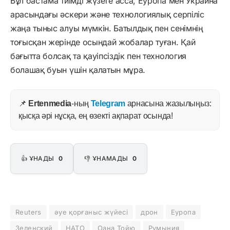
Бұл бастама тиімді жүзеге асса, Еуропа мен Украина
арасындағы әскери және технологиялық серпіліс
жаңа тыныс алуы мүмкін. Батылдық пен сенімнің
тоғысқан жерінде осындай жобалар туған. Қай
бағытта болсақ та қауіпсіздік пен технология
болашақ буын үшін қалатын мұра.
📌
Ertenmedia
-ның
Telegram
арнасына жазылыңыз:
қысқа әрі нұсқа, ең өзекті ақпарат осында!
👍 ҰНАДЫ
0
👎 ҰНАМАДЫ
0
Reuters
әуе қорғаныс жүйесі
дрон
Еуропа
Зеленский
НАТО
Оана Тойю
Румыния