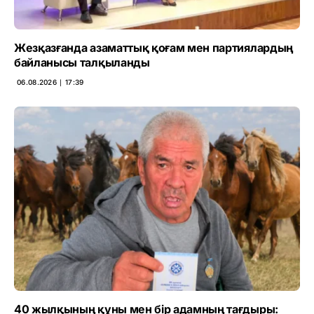
Жезқазғанда азаматтық қоғам мен партиялардың
байланысы талқыланды
06.08.2026 ∣ 17:39
40 жылқының құны мен бір адамның тағдыры: