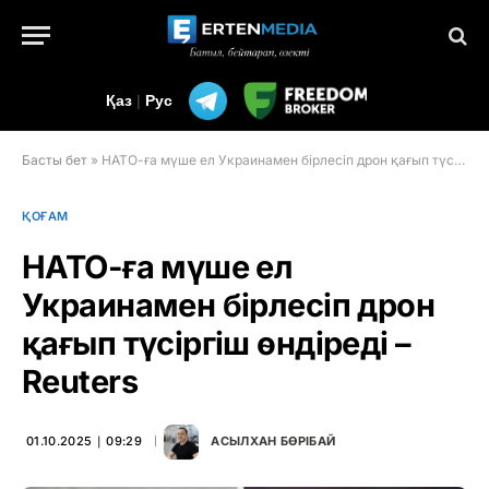
Қаз
|
Рус
Басты бет
»
НАТО-ға мүше ел Украинамен бірлесіп дрон қағып түсіргіш өндіреді – Reuters
ҚОҒАМ
НАТО-ға мүше ел
Украинамен бірлесіп дрон
қағып түсіргіш өндіреді –
Reuters
01.10.2025 ∣ 09:29
АСЫЛХАН БӨРІБАЙ