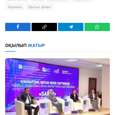
Украина
Шығыс фланг
Facebook
Copy
Telegram
WhatsAp
Link
ОҚЫЛЫП
ЖАТЫР