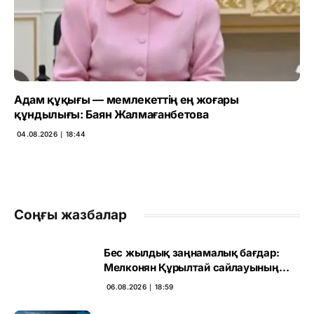
Адам құқығы — мемлекеттің ең жоғары
құндылығы: Баян Жалмағанбетова
04.08.2026 ∣ 18:44
Соңғы жазбалар
Бес жылдық заңнамалық бағдар:
Мелконян Құрылтай сайлауының
маңызын бағалады
06.08.2026 ∣ 18:59