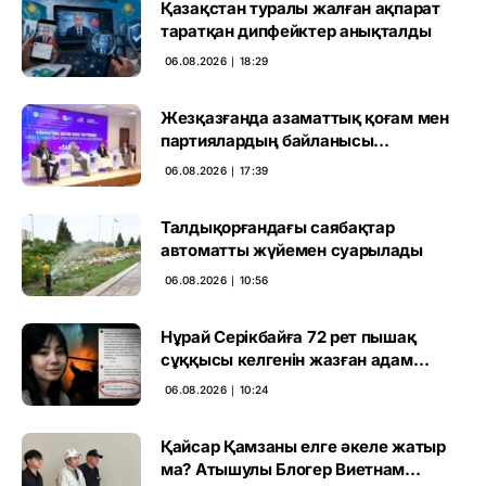
Қазақстан туралы жалған ақпарат
таратқан дипфейктер анықталды
06.08.2026 ∣ 18:29
Жезқазғанда азаматтық қоғам мен
партиялардың байланысы
талқыланды
06.08.2026 ∣ 17:39
Талдықорғандағы саябақтар
автоматты жүйемен суарылады
06.08.2026 ∣ 10:56
Нұрай Серікбайға 72 рет пышақ
сұққысы келгенін жазған адам
ұсталды
06.08.2026 ∣ 10:24
Қайсар Қамзаны елге әкеле жатыр
ма? Атышулы Блогер Виетнам