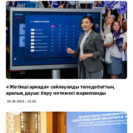
«Жетінші арнада» сайлауалды теледебаттың
аралық дауыс беру нәтижесі жарияланды
05.08.2026 ∣ 22:50