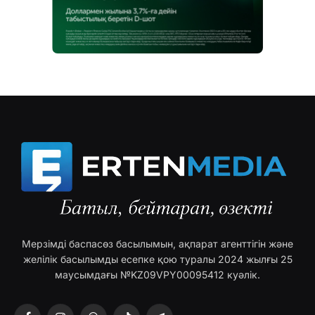
Мерзімді баспасөз басылымын, ақпарат агенттігін және
желілік басылымды есепке қою туралы 2024 жылғы 25
маусымдағы №KZ09VPY00095412 куәлік.