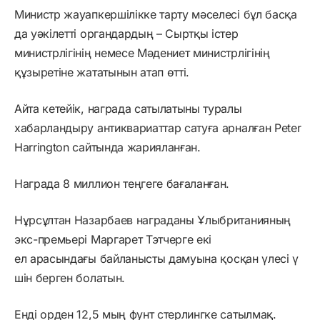
Министр жауапкершілікке тарту мәселесі бұл басқа
да уәкілетті органдардың – Сыртқы істер
министрлігінің немесе Мәдениет министрлігінің
құзыретіне жататынын атап өтті.
Айта кетейік, награда сатылатыны туралы
хабарландыру антиквариаттар сатуға арналған Peter
Harrington сайтында жарияланған.
Награда 8 миллион теңгеге бағаланған.
Нұрсұлтан Назарбаев награданы Ұлыбританияның
экс-премьері Маргарет Тэтчерге екі
ел
арасындағы
байланысты
дамуына
қосқан
үлесі
ү
шін берген болатын
.
Енді орден 12,5 мың фунт стерлингке сатылмақ.