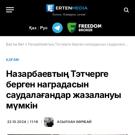
Қаз
|
Рус
Басты бет
»
Назарбаевтың Тэтчерге берген наградасын саудалағандар жазалануы мүмкін
ҚОҒАМ
Назарбаевтың Тэтчерге
берген наградасын
саудалағандар жазалануы
мүмкін
22.10.2024 ∣ 11:18
АСЫЛХАН БӨРІБАЙ