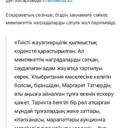
деп хабарлайды
ErtenMedia.kz.
Есқараевтың сөзінше, біздің заңнамаға сәйкес
мемлекеттік наградаларды сатуға жол берілмейді.
«Тиісті жауапкершілік қылмыстық
кодексте қарастырылған. Ал
мемлекеттік наградаларды сатқан,
саудалаған адам жауапқа тартылуы
керек. Ұлыбритания мәселесіне келетін
болсақ, біріншіден, Маргарет Тэтчердің
аты аңызға айналған тұлға екенін ескеру
қажет. Тарихта белгілі бір рөл атқарған
мұндай тұлғалардың жеке заттары,
кітапханасы, марапаттары аукционға