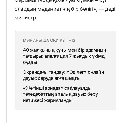
мерзімді түрде қойылуы мүмкін – бұл
олардың мәдениетінің бір бөлігі», — деді
министр.
МЫНАНЫ ДА ОҚИ КЕТІҢІЗ
40 жылқының құны мен бір адамның
тағдыры: апелляция 7 жылдық үкімді
бұзды
Экрандағы таңдау: «Әділет» онлайн
дауыс беруде алға шықты
«Жетінші арнада» сайлауалды
теледебаттың аралық дауыс беру
нәтижесі жарияланды