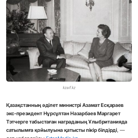
kzaif.kz
Қазақстанның әділет министрі Азамат Есқараев
экс-президент Нұрсұлтан Назарбаев Маргарет
Тэтчерге табыстаған награданың Ұлыбританияда
сатылымға қойылуына қатысты пікір білдірді
, —