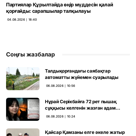
Партиялар Құрылтайда өңір мүддесін қалай
қорғайды: сарапшылар талқылауы
04.08.2026 ∣ 18:40
Соңғы жазбалар
Талдықорғандағы саябақтар
автоматты жүйемен суарылады
06.08.2026 ∣ 10:56
Нұрай Серікбайға 72 рет пышақ
сұққысы келгенін жазған адам
ұсталды
06.08.2026 ∣ 10:24
Қайсар Қамзаны елге әкеле жатыр