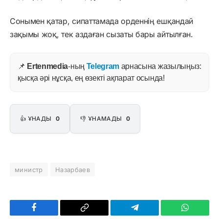
Сонымен қатар, сипаттамада орденнің ешқандай
зақымы жоқ, тек аздаған сызаты бары айтылған.
📌
Ertenmedia
-ның
Telegram
арнасына жазылыңыз:
қысқа әрі нұсқа, ең өзекті ақпарат осында!
👍 ҰНАДЫ
0
👎 ҰНАМАДЫ
0
министр
Назарбаев
Facebook
Copy
Telegram
WhatsAp