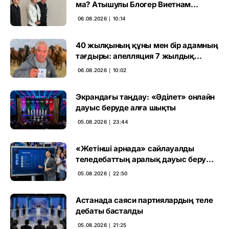
ма? Атышулы Блогер Виетнам
әуежайында көзге түсті
06.08.2026 ∣ 10:14
40 жылқының құны мен бір адамның
тағдыры: апелляция 7 жылдық
үкімді бұзды
06.08.2026 ∣ 10:02
Экрандағы таңдау: «Әділет» онлайн
дауыс беруде алға шықты
05.08.2026 ∣ 23:44
«Жетінші арнада» сайлауалды
теледебаттың аралық дауыс беру
нәтижесі жарияланды
05.08.2026 ∣ 22:50
Астанада саяси партиялардың теле
дебаты басталды
05.08.2026 ∣ 21:25