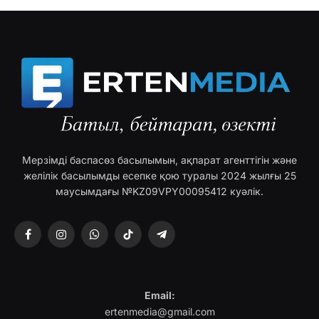
Мерзімді баспасөз басылымын, ақпарат агенттігін және
желілік басылымды есепке қою туралы 2024 жылғы 25
маусымдағы №KZ09VPY00095412 куәлік.
Facebook
Instagram
WhatsApp
TikTok
Telegram
Email:
ertenmedia@gmail.com