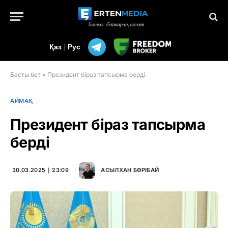
Қаз
|
Рус
Басты бет
»
Президент біраз тапсырма берді
АЙМАҚ
Президент біраз тапсырма
берді
30.03.2025 ∣ 23:09
АСЫЛХАН БӨРІБАЙ