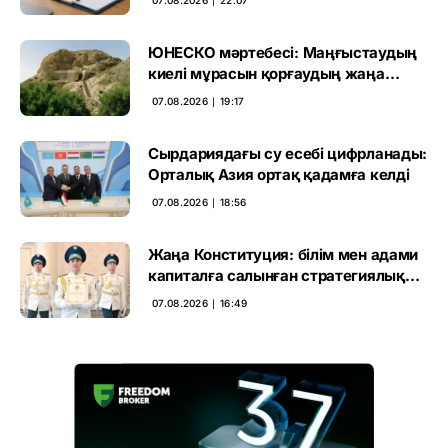
ЮНЕСКО мәртебесі: Маңғыстаудың
киелі мұрасын қорғаудың жаңа
кезеңі басталды
07.08.2026 ∣ 19:17
Сырдариядағы су есебі цифрланады:
Орталық Азия ортақ қадамға келді
07.08.2026 ∣ 18:56
Жаңа Конституция: білім мен адами
капиталға салынған стратегиялық
негіз
07.08.2026 ∣ 16:49