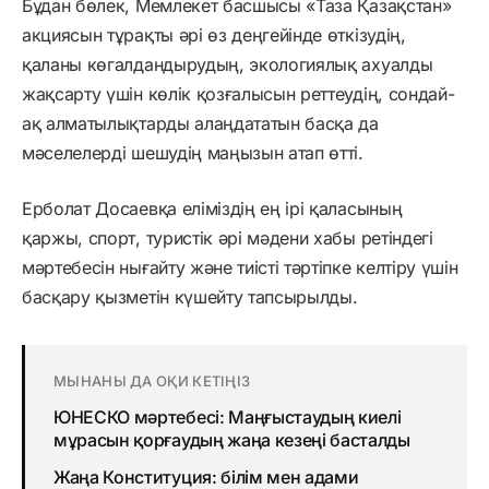
Бұдан бөлек, Мемлекет басшысы «Таза Қазақстан»
акциясын тұрақты әрі өз деңгейінде өткізудің,
қаланы көгалдандырудың, экологиялық ахуалды
жақсарту үшін көлік қозғалысын реттеудің, сондай-
ақ алматылықтарды алаңдататын басқа да
мәселелерді шешудің маңызын атап өтті.
Ерболат Досаевқа еліміздің ең ірі қаласының
қаржы, спорт, туристік әрі мәдени хабы ретіндегі
мәртебесін нығайту және тиісті тәртіпке келтіру үшін
басқару қызметін күшейту тапсырылды.
МЫНАНЫ ДА ОҚИ КЕТІҢІЗ
ЮНЕСКО мәртебесі: Маңғыстаудың киелі
мұрасын қорғаудың жаңа кезеңі басталды
Жаңа Конституция: білім мен адами