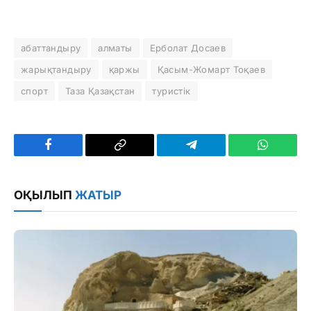
абаттандыру
алматы
Ерболат Досаев
жарықтандыру
қаржы
Қасым-Жомарт Тоқаев
спорт
Таза Қазақстан
туристік
Facebook
Copy
Telegram
WhatsAp
Link
ОҚЫЛЫП
ЖАТЫР