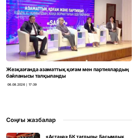
Жезқазғанда азаматтық қоғам мен партиялардың
байланысы талқыланды
06.08.2026 ∣ 17:39
Соңғы жазбалар
«Астана» БК тағдыры: Басымдық