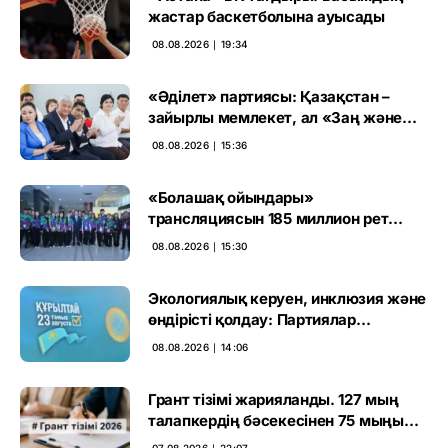
жастар баскетболына ауысады
08.08.2026 ∣ 19:34
«Әділет» партиясы: Қазақстан –
зайырлы мемлекет, ал «Заң және
тәртіп» қағидаты баршаға міндетті
08.08.2026 ∣ 15:36
«Болашақ ойындары»
трансляциясын 185 миллион рет
көрген
08.08.2026 ∣ 15:30
Экологиялық керуен, инклюзия және
өндірісті қолдау: Партиялар
өңірлерде қандай мәселе көтерді
08.08.2026 ∣ 14:06
Грант тізімі жарияланды. 127 мың
талапкердің бәсекесінен 75 мыңы
өтті
07.08.2026 ∣ 22:07