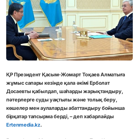
ҚР Президент Қасым-Жомарт Тоқаев Алматыға
жұмыс сапары кезінде қала әкімі Ерболат
Досаевты қабылдап, шаһарды жарықтандыру,
пәтерлерге суды уақтылы және толық беру,
көшелер мен аулаларды абаттандыру бойынша
бірқатар тапсырма берді, – деп хабарлайды
Ertenmedia.kz
.