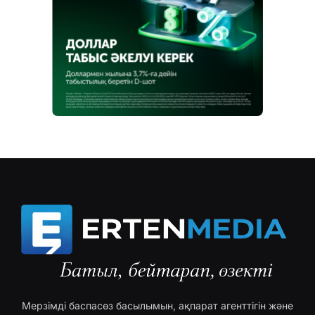
Мерзімді баспасөз басылымын, ақпарат агенттігін және