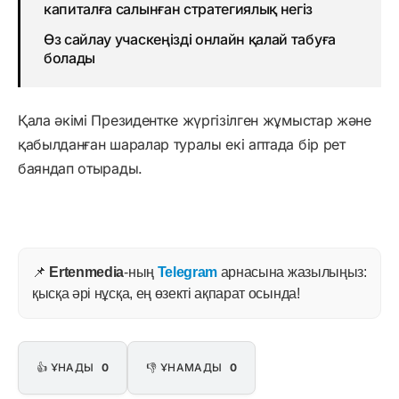
капиталға салынған стратегиялық негіз
Өз сайлау учаскеңізді онлайн қалай табуға
болады
Қала әкімі Президентке жүргізілген жұмыстар және
қабылданған шаралар туралы екі аптада бір рет
баяндап отырады.
📌
Ertenmedia
-ның
Telegram
арнасына жазылыңыз:
қысқа әрі нұсқа, ең өзекті ақпарат осында!
👍 ҰНАДЫ
0
👎 ҰНАМАДЫ
0