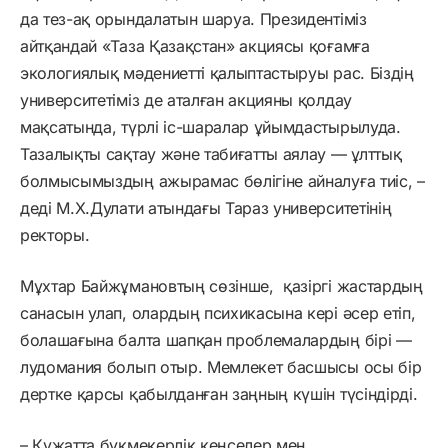
да тез-ақ орындалатын шаруа. Президентіміз
айтқандай «Таза Қазақстан» акциясы қоғамға
экологиялық мәдениетті қалыптастыруы рас. Біздің
университетіміз де аталған акцияны қолдау
мақсатында, түрлі іс-шаралар ұйымдастырылуда.
Тазалықты сақтау және табиғатты аялау — ұлттық
болмысымыздың ажырамас бөлігіне айналуға тиіс, –
деді М.Х.Дулати атындағы Тараз университетінің
ректоры.
Мұхтар Байжұмановтың сөзінше, қазіргі жастардың
санасын улап, олардың психикасына кері әсер етіп,
болашағына балта шапқан проблемалардың бірі —
лудомания болып отыр. Мемлекет басшысы осы бір
дертке қарсы қабылданған заңның күшін түсіндірді.
– Құжатта букмекерлік кеңселер мен