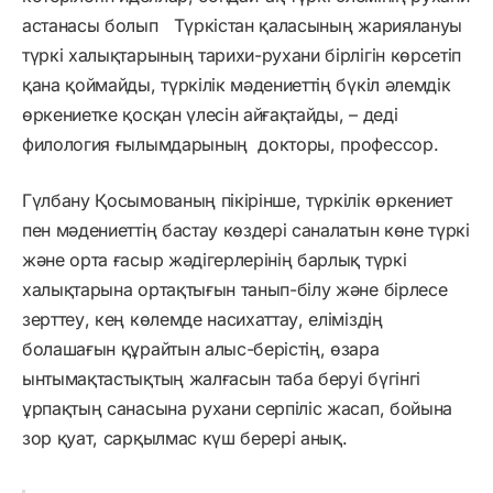
астанасы болып Түркістан қаласының жариялануы
түркі халықтарының тарихи-рухани бірлігін көрсетіп
қана қоймайды, түркілік мәдениеттің бүкіл әлемдік
өркениетке қосқан үлесін айғақтайды, – деді
филология ғылымдарының докторы, профессор.
Гүлбану Қосымованың пікірінше, түркілік өркениет
пен мәдениеттің бастау көздері саналатын көне түркі
және орта ғасыр жәдігерлерінің барлық түркі
халықтарына ортақтығын танып-білу және бірлесе
зерттеу, кең көлемде насихаттау, еліміздің
болашағын құрайтын алыс-берістің, өзара
ынтымақтастықтың жалғасын таба беруі бүгінгі
ұрпақтың санасына рухани серпіліс жасап, бойына
зор қуат, сарқылмас күш берері анық.