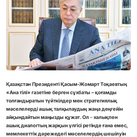
Қазақстан Президенті Қасым-Жомарт Тоқаевтың
«Ана тілі» газетіне берген сұхбаты – қоғамды
толғандыратын түйткілдер мен стратегиялық
мәселелерді ашық талқылаудың жаңа деңгейін
айқындайтын маңызды құжат. Ол
–
халықпен
ашық диалогтың жарқын үлгісі ретінде ғана емес,
мемлекеттік дәрежедегі мәселелердің шешілуін