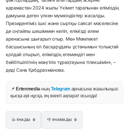
қарамастан 2024 жылы Үкімет тарапынан еліміздің
дамуына деген үлкен мүмкіндіктер жасалды.
Президентіміз ішкі және сыртқы саясат мәселесіне
де оңтайлы шешіммен келіп, елімізді әлем
аренасына шығарып отыр. Мен Мемлекет
басшысының ел басқарудағы ұстанымын толықтай
қолдай отырып, еліміздің егемендігі мен
бейбітшілігінің мәңгілік тұрақтауына тілекшімін», –
деді Сана Қабдрахманова.
📌
Ertenmedia
-ның
Telegram
арнасына жазылыңыз:
қысқа әрі нұсқа, ең өзекті ақпарат осында!
👍 ҰНАДЫ
0
👎 ҰНАМАДЫ
0