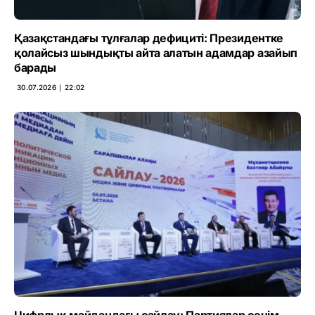
Қазақстандағы тұлғалар дефициті: Президентке
қолайсыз шындықты айта алатын адамдар азайып
барады
30.07.2026 ∣ 22:02
Цифрлық майдандағы сайлау: Партиялар сенім