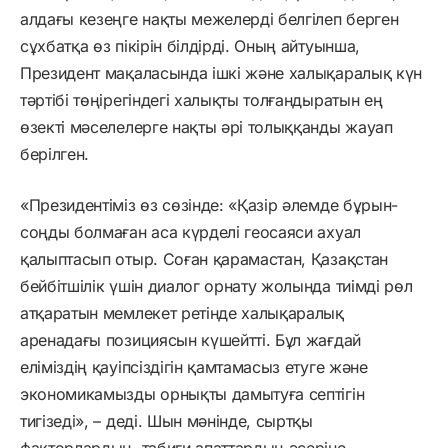
алдағы кезеңге нақты межелерді белгілеп берген
сұхбатқа өз пікірін білдірді. Оның айтуынша,
Президент мақаласында ішкі және халықаралық күн
тәртібі төңірегіндегі халықты толғандыратын ең
өзекті мәселелерге нақты әрі толыққанды жауап
берілген.
«Президентіміз өз сөзінде: «Қазір әлемде бұрын-
соңды болмаған аса күрделі геосаяси ахуал
қалыптасып отыр. Соған қарамастан, Қазақстан
бейбітшілік үшін диалог орнату жолында тиімді рөл
атқаратын мемлекет ретінде халықаралық
аренадағы позициясын күшейтті. Бұл жағдай
еліміздің қауіпсіздігін қамтамасыз етуге және
экономикамызды орнықты дамытуға септігін
тигізеді», – деді. Шын мәнінде, сыртқы
факторлардың, табиғи апаттардың әсеріне