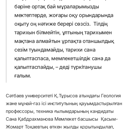
бәріне ортақ бай мұраларымызды
мектептерде, жоғары оқу орындарында
оқыту оң нәтиже берері сөзсіз. Тілдің
тарихын білмейтін, ұлтының тарихымен
мақтана алмайтын ұрпақта отаншылдық
сезім туындамайды, тарихи сана
қалыптаспаса, мемлекетшілдік сана да
қалыптаспайды, – деді түркітанушы
ғалым.
Сәтбаев университеті Қ.Тұрысов атындағы Геология
және мұнай-газ ісі институтының қауымдастырылған
профессоры, техника ғылымдарының кандидаты
Сана Қабдрахманова Мемлекет басшысы Қасым-
Жомарт Тоқаевтың өткен жылды қорытындылап,