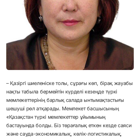
– Қазіргі шиеленіске толы, сұрағы көп, бірақ жауабы
нақты табыла бермейтін күрделі кезеңде түркі
мемлекеттерінің барлық салада ынтымақтастығы
шешуші рөл атқарады. Мемлекет басшысының
«Қазақстан түркі мемлекеттер ұйымының
бастауында болды. Біз төрағалық еткен кезде саяси
және сауда-экономикалық, көлік-логистикалық,