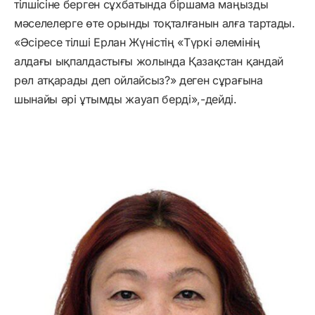
тілшісіне берген сұхбатында біршама маңызды
мәселелерге өте орынды тоқталғанын алға тартады.
«Әсіресе тілші Ерлан Жүністің «Түркі әлемінің
алдағы ықпалдастығы жолында Қазақстан қандай
рөл атқарады деп ойлайсыз?» деген сұрағына
шынайы әрі ұтымды жауап берді»,-дейді.