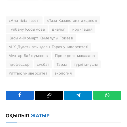
«Ана тілі» газеті
«Таза Қазақстан» акциясы
Гүлбану Қосымова
диалог
ирригация
Қасым-Жомарт Кемелұлы Тоқаев
М.Х.Дулати атындағы Тараз университеті
Мұхтар Байжұманов
Президент мақаласы
профессор
сұхбат
Тараз
түркітанушы
Ұлттық университет
экология
Facebook
Copy
Telegram
WhatsAp
Link
ОҚЫЛЫП
ЖАТЫР