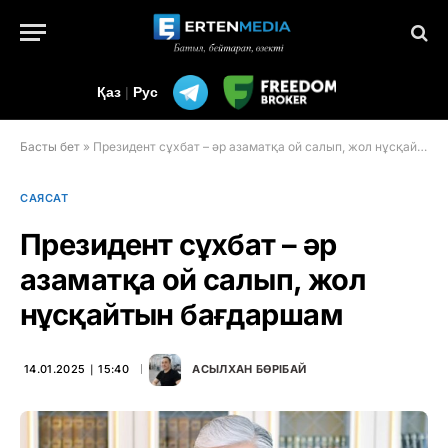
Қаз
|
Рус
Басты бет
»
Президент сұхбат – әр азаматқа ой салып, жол нұсқайтын бағдаршам
САЯСАТ
Президент сұхбат – әр
азаматқа ой салып, жол
нұсқайтын бағдаршам
14.01.2025 ∣ 15:40
АСЫЛХАН БӨРІБАЙ