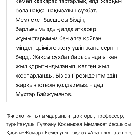
кемел көзқарас тастарлық, елді жарқын
болашаққа шақыратын сұхбат.
Мемлекет басшысы біздің
барлығымыздың алда атқарар
жұмыстарымыз бен алға қойған
міндеттерімізге жету үшін жаңа серпін
берді. Жақсы сұхбат барысында өткен
жыл қорытындыланып, келген жыл
жоспарланды. Біз өз Президентіміздің
жарқын істерін қолдаймыз, – деді
Мұхтар Байжұманов.
Филология ғылымдарының докторы, профессор,
түркітанушы Гүлбану Қосымова Мемлекет басшысы
Қасым-Жомарт Кемелұлы Тоқаев «Ана тілі» газетінің