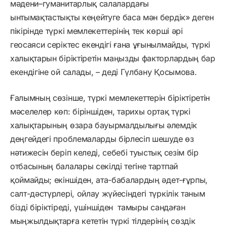
мәдени–гуманитарлық салалардағы
ынтымақтастықты кеңейтуге баса мән бердік» деген
пікірінде түркі мемлекеттерінің тек көрші әрі
геосаяси серіктес екендігі ғана ұғынылмайды, түркі
халықтарын біріктіретін маңызды факторлардың бар
екендігіне ой салады, – деді Гүлбану Қосымова.
Ғалымның сөзінше, түркі мемлекеттерін біріктіретін
мәселелер көп: біріншіден, тарихы ортақ түркі
халықтарының өзара бауырмалдылығы әлемдік
деңгейдегі проблемаларды бірлесіп шешуде өз
нәтижесін беріп келеді, себебі туыстық сезім бір
отбасының балалары секілді тегіне тартпай
қоймайды; екіншіден, ата-бабалардың әдет-ғұрпы,
салт-дәстүрлері, ойлау жүйесіндегі түркілік таным
бізді біріктіреді, үшіншіден тамыры сандаған
мыңжылдықтарға кететін түркі тілдерінің сөздік