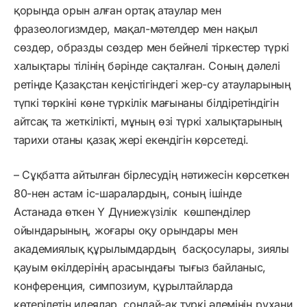
қорында орын алған ортақ атаулар мен
фразеологизмдер, мақал-мәтелдер мен нақыл
сөздер, образды сөздер мен бейнелі тіркестер түркі
халықтары тілінің бәрінде сақталған. Соның дәлелі
ретінде Қазақстан кеңістігіндегі жер-су атауларының
түпкі төркіні көне түркілік мағынаны білдіретіндігін
айтсақ та жеткілікті, мұның өзі түркі халықтарының
тарихи отаны қазақ жері екендігін көрсетеді.
– Сұқбатта айтылған бірлесудің нәтижесін көрсеткен
80-нен астам іс-шаралардың, соның ішінде
Астанада өткен Y Дүниежүзілік көшпенділер
ойындарының, жоғары оқу орындары мен
академиялық құрылымдардың басқосулары, зиялы
қауым өкілдерінің арасындағы тығыз байланыс,
конференция, симпозиум, құрылтайларда
көтерілетін идеялар, сондай-ақ түркі әлемінің рухани