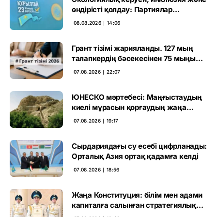
өндірісті қолдау: Партиялар
өңірлерде қандай мәселе көтерді
08.08.2026 ∣ 14:06
Грант тізімі жарияланды. 127 мың
талапкердің бәсекесінен 75 мыңы
өтті
07.08.2026 ∣ 22:07
ЮНЕСКО мәртебесі: Маңғыстаудың
киелі мұрасын қорғаудың жаңа
кезеңі басталды
07.08.2026 ∣ 19:17
Сырдариядағы су есебі цифрланады:
Орталық Азия ортақ қадамға келді
07.08.2026 ∣ 18:56
Жаңа Конституция: білім мен адами
капиталға салынған стратегиялық
негіз