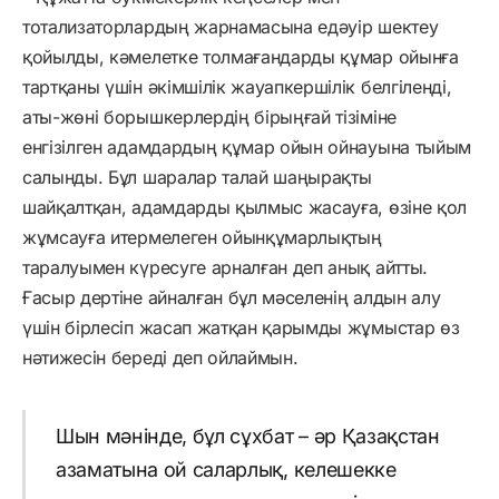
тотализаторлардың жарнамасына едәуір шектеу
қойылды, кәмелетке толмағандарды құмар ойынға
тартқаны үшін әкімшілік жауапкершілік белгіленді,
аты-жөні борышкерлердің бірыңғай тізіміне
енгізілген адамдардың құмар ойын ойнауына тыйым
салынды. Бұл шаралар талай шаңырақты
шайқалтқан, адамдарды қылмыс жасауға, өзіне қол
жұмсауға итермелеген ойынқұмарлықтың
таралуымен күресуге арналған деп анық айтты.
Ғасыр дертіне айналған бұл мәселенің алдын алу
үшін бірлесіп жасап жатқан қарымды жұмыстар өз
нәтижесін береді деп ойлаймын.
Шын мәнінде, бұл сұхбат – әр Қазақстан
азаматына ой саларлық, келешекке