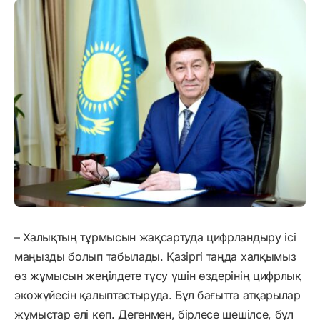
– Халықтың тұрмысын жақсартуда цифрландыру ісі
маңызды болып табылады. Қазіргі таңда халқымыз
өз жұмысын жеңілдете түсу үшін өздерінің цифрлық
экожүйесін қалыптастыруда. Бұл бағытта атқарылар
жұмыстар әлі көп. Дегенмен, бірлесе шешілсе, бұл