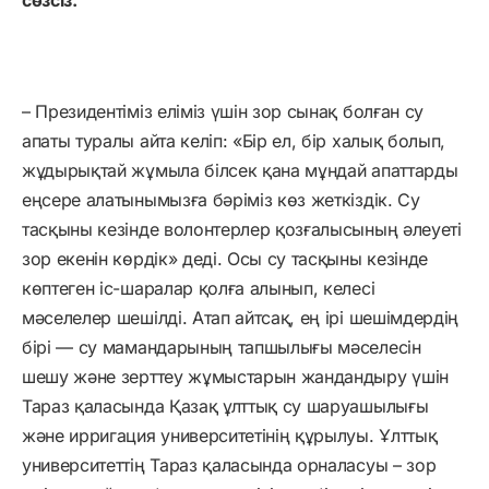
– Президентіміз еліміз үшін зор сынақ болған су
апаты туралы айта келіп: «Бір ел, бір халық болып,
жұдырықтай жұмыла білсек қана мұндай апаттарды
еңсере алатынымызға бәріміз көз жеткіздік. Су
тасқыны кезінде волонтерлер қозғалысының әлеуеті
зор екенін көрдік» деді. Осы су тасқыны кезінде
көптеген іс-шаралар қолға алынып, келесі
мәселелер шешілді. Атап айтсақ, ең ірі шешімдердің
бірі — су мамандарының тапшылығы мәселесін
шешу және зерттеу жұмыстарын жандандыру үшін
Тараз қаласында Қазақ ұлттық су шаруашылығы
және ирригация университетінің құрылуы. Ұлттық
университеттің Тараз қаласында орналасуы – зор