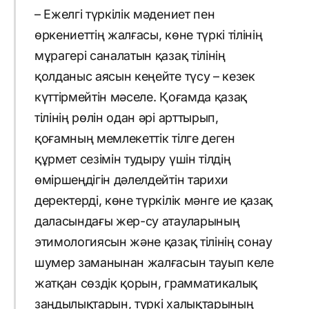
– Ежелгі түркілік мәдениет пен
өркениеттің жалғасы, көне түркі тілінің
мұрагері саналатын қазақ тілінің
қолданыс аясын кеңейте түсу – кезек
күттірмейтін мәселе. Қоғамда қазақ
тілінің рөлін одан әрі арттырып,
қоғамның мемлекеттік тілге деген
құрмет сезімін тудыру үшін тілдің
өміршеңдігін дәлелдейтін тарихи
деректерді, көне түркілік мәнге ие қазақ
даласындағы жер-су атауларының
этимологиясын және қазақ тілінің сонау
шумер заманынан жалғасын тауып келе
жатқан сөздік қорын, грамматикалық
заңдылықтарын, түркі халықтарының