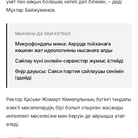
үміт пен айқын болашақ кепілі деп білемін, – деді
Мұхтар Байжұманов.
МЫНАНЫ ДА ОҚИ КЕТІҢІЗ
Микрофондағы мина: Ақорда тойханаға
көшкен жат идеологияны нысанаға алды
Сайлау күні онлайн-сервистер жұмыс істейді
Өңір дауысы: Саяси партия сайлаушы сенімін
іздейді
Ректор Қасым-Жомарт Кемелұлының бүгінгі таңдағы
өзекті мәселелердің бірі болып отырған жасанды
интеллект мәселесіне мән беруін де айрықша атап
өтеді.