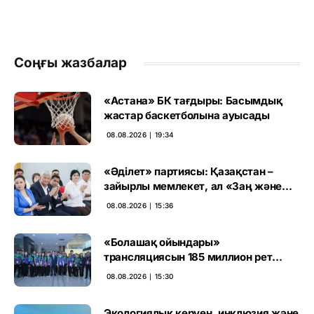
Соңғы жазбалар
«Астана» БК тағдыры: Басымдық
жастар баскетболына ауысады
08.08.2026 ∣ 19:34
«Әділет» партиясы: Қазақстан –
зайырлы мемлекет, ал «Заң және
тәртіп» қағидаты баршаға міндетті
08.08.2026 ∣ 15:36
«Болашақ ойындары»
трансляциясын 185 миллион рет
көрген
08.08.2026 ∣ 15:30
Экологиялық керуен, инклюзия және