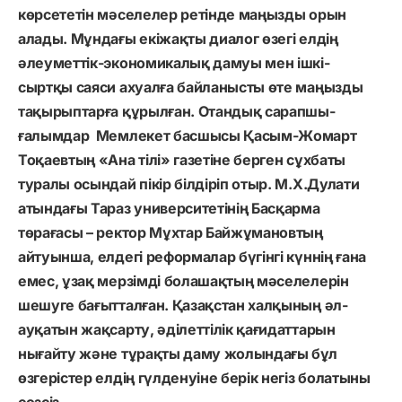
көрсететін мәселелер ретінде маңызды орын
алады. Мұндағы екіжақты диалог өзегі елдің
әлеуметтік-экономикалық дамуы мен ішкі-
сыртқы саяси ахуалға байланысты өте маңызды
тақырыптарға құрылған. Отандық сарапшы-
ғалымдар Мемлекет басшысы Қасым-Жомарт
Тоқаевтың «Ана тілі» газетіне берген сұхбаты
туралы осындай пікір білдіріп отыр. М.Х.Дулати
атындағы Тараз университетінің Басқарма
төрағасы – ректор Мұхтар Байжұмановтың
айтуынша, елдегі реформалар бүгінгі күннің ғана
емес, ұзақ мерзімді болашақтың мәселелерін
шешуге бағытталған. Қазақстан халқының әл-
ауқатын жақсарту, әділеттілік қағидаттарын
нығайту және тұрақты даму жолындағы бұл
өзгерістер елдің гүлденуіне берік негіз болатыны
сөзсіз.