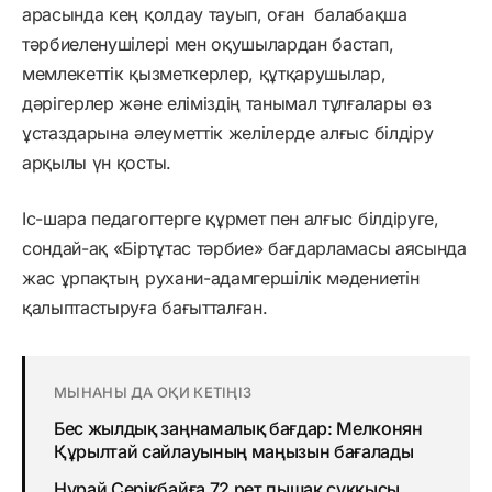
арасында кең қолдау тауып, оған
балабақша
тәрбиеленушілері мен оқушылардан бастап,
мемлекеттік қызметкерлер, құтқарушылар,
дәрігерлер және еліміздің танымал тұлғалары өз
ұстаздарына әлеуметтік желілерде алғыс білдіру
арқылы үн қосты.
Іс-шара педагогтерге құрмет пен алғыс білдіруге,
сондай-ақ «Біртұтас тәрбие» бағдарламасы аясында
жас ұрпақтың рухани-адамгершілік мәдениетін
қалыптастыруға бағытталған.
МЫНАНЫ ДА ОҚИ КЕТІҢІЗ
Бес жылдық заңнамалық бағдар: Мелконян
Құрылтай сайлауының маңызын бағалады
Нұрай Серікбайға 72 рет пышақ сұққысы