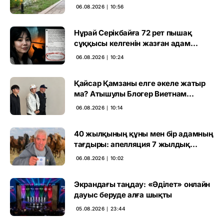
06.08.2026 ∣ 10:56
Нұрай Серікбайға 72 рет пышақ
сұққысы келгенін жазған адам
ұсталды
06.08.2026 ∣ 10:24
Қайсар Қамзаны елге әкеле жатыр
ма? Атышулы Блогер Виетнам
әуежайында көзге түсті
06.08.2026 ∣ 10:14
40 жылқының құны мен бір адамның
тағдыры: апелляция 7 жылдық
үкімді бұзды
06.08.2026 ∣ 10:02
Экрандағы таңдау: «Әділет» онлайн
дауыс беруде алға шықты
05.08.2026 ∣ 23:44