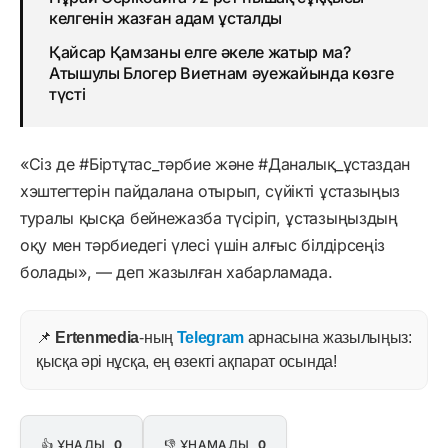
келгенін жазған адам ұсталды
Қайсар Қамзаны елге әкеле жатыр ма?
Атышулы Блогер Виетнам әуежайында көзге
түсті
«Сіз де #Біртұтас_тәрбие және #Даналық_ұстаздан
хэштегтерін пайдалана отырып, сүйікті ұстазыңыз
туралы қысқа бейнежазба түсіріп, ұстазыңыздың
оқу мен тәрбиедегі үлесі үшін алғыс білдірсеңіз
болады», — деп жазылған хабарламада.
📌
Ertenmedia
-ның
Telegram
арнасына жазылыңыз:
қысқа әрі нұсқа, ең өзекті ақпарат осында!
👍 ҰНАДЫ
0
👎 ҰНАМАДЫ
0