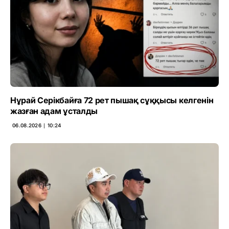
Нұрай Серікбайға 72 рет пышақ сұққысы келгенін
жазған адам ұсталды
06.08.2026 ∣ 10:24