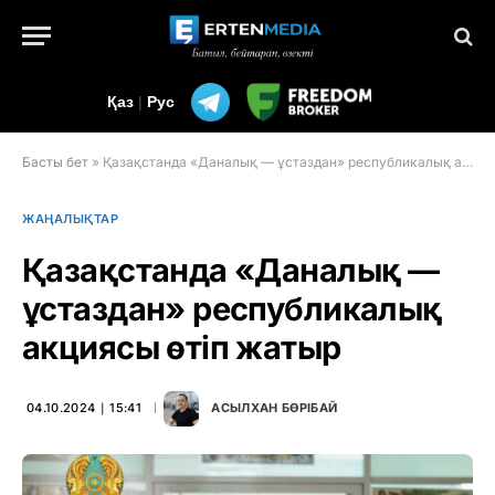
Қаз
|
Рус
Басты бет
»
Қазақстанда «Даналық — ұстаздан» республикалық акциясы өтіп жатыр
ЖАҢАЛЫҚТАР
Қазақстанда «Даналық —
ұстаздан» республикалық
акциясы өтіп жатыр
04.10.2024 ∣ 15:41
АСЫЛХАН БӨРІБАЙ