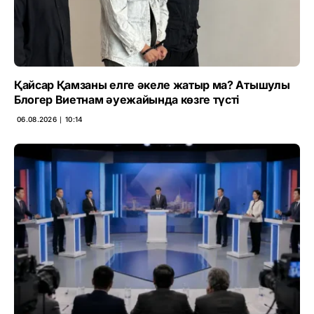
Қайсар Қамзаны елге әкеле жатыр ма? Атышулы
Блогер Виетнам әуежайында көзге түсті
06.08.2026 ∣ 10:14