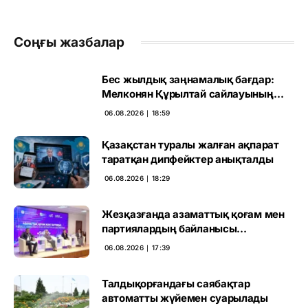
Соңғы жазбалар
Бес жылдық заңнамалық бағдар:
Мелконян Құрылтай сайлауының
маңызын бағалады
06.08.2026 ∣ 18:59
Қазақстан туралы жалған ақпарат
таратқан дипфейктер анықталды
06.08.2026 ∣ 18:29
Жезқазғанда азаматтық қоғам мен
партиялардың байланысы
талқыланды
06.08.2026 ∣ 17:39
Талдықорғандағы саябақтар
автоматты жүйемен суарылады