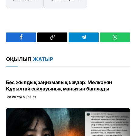
Facebook
Copy
Telegram
WhatsAp
Link
ОҚЫЛЫП
ЖАТЫР
Бес жылдық заңнамалық бағдар: Мелконян
Құрылтай сайлауының маңызын бағалады
06.08.2026 ∣ 18:59