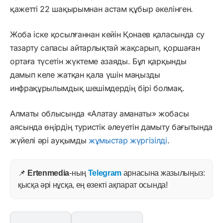
қажетті 22 шақырымнан астам құбыр әкелінген.
Жоба іске қосылғаннан кейін Қонаев қаласында су
тазарту сапасы айтарлықтай жақсарып, қоршаған
ортаға түсетін жүктеме азаяды. Бұл қарқынды
дамып келе жатқан қала үшін маңызды
инфрақұрылымдық шешімдердің бірі болмақ.
Алматы облысында «Алатау аманаты» жобасы
аясында өңірдің туристік әлеуетін дамыту бағытында
жүйелі әрі ауқымды
жұмыстар жүргізілді
.
📌
Ertenmedia
-ның
Telegram
арнасына жазылыңыз:
қысқа әрі нұсқа, ең өзекті ақпарат осында!