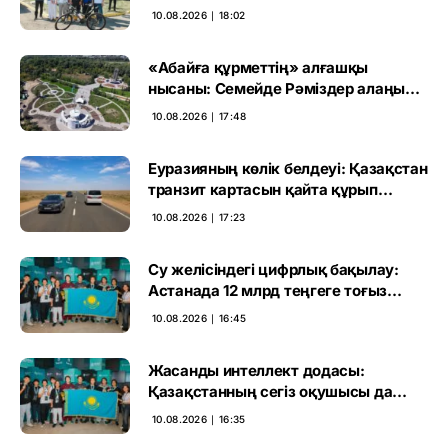
жеткізді
10.08.2026 ∣ 18:02
«Абайға құрметтің» алғашқы
нысаны: Семейде Рәміздер алаңы
ашылды
10.08.2026 ∣ 17:48
Еуразияның көлік белдеуі: Қазақстан
транзит картасын қайта құрып
жатыр
10.08.2026 ∣ 17:23
Су желісіндегі цифрлық бақылау:
Астанада 12 млрд теңгеге тоғыз
жоба іске асады
10.08.2026 ∣ 16:45
Жасанды интеллект додасы:
Қазақстанның сегіз оқушысы да
жүлдеге ілікті
10.08.2026 ∣ 16:35