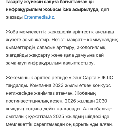
тазарту жүйесін салуға бағытталған ірі
инфрақұрылым жобасы іске асырылуда,
деп
жазады
Ertenmedia.kz
.
Жоба мемлекеттік-жекешелік әріптестік аясында
жүзеге асып жатыр. Негізгі мақсат – коммуналдық
қызметтердің сапасын арттыру, экологиялық
жағдайды жақсарту және қала дамуына сай
заманауи инфрақұрылым қалыптастыру.
Жекеменшік әріптес ретінде «Daur Capital» ЖШС
таңдалды. Компания 2023 жылы өткен конкурс
нәтижесінде жеңімпаз атанған. Жобаның
постинвестициялық кезеңі 2026 жылдан 2030
жылдың соңына дейін жалғасады. Ал жобалық-
сметалық құжаттама 2025 жылдың шілдесінде
мемлекеттік сараптамадан оң қорытынды алған.