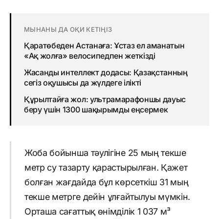
МЫНАНЫ ДА ОҚИ КЕТІҢІЗ
Қаратөбеден Астанаға: Ұстаз ел аманатын
«Ақ жолға» велосипедпен жеткізді
Жасанды интеллект додасы: Қазақстанның
сегіз оқушысы да жүлдеге ілікті
Құрылтайға жол: ультрамарафоншы дауыс
беру үшін 1300 шақырымды еңсермек
Жоба бойынша тәулігіне 25 мың текше
метр су тазарту қарастырылған. Қажет
болған жағдайда бұл көрсеткіш 31 мың
текше метрге дейін ұлғайтылуы мүмкін.
Орташа сағаттық өнімділік 1 037 м³