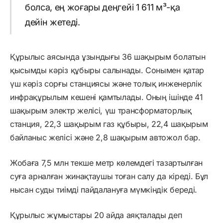
болса, ең жоғары деңгейі 1 611 м³-қа
дейін жетеді.
Құрылыс аясында ұзындығы 36 шақырым болатын
қысымды кәріз құбыры салынады. Сонымен қатар
үш кәріз сорғы станциясы және толық инженерлік
инфрақұрылым кешені қамтылады. Оның ішінде 41
шақырым электр желісі, үш трансформаторлық
станция, 22,3 шақырым газ құбыры, 22,4 шақырым
байланыс желісі және 2,8 шақырым автожол бар.
Жобаға 7,5 млн текше метр көлемдегі тазартылған
суға арналған жинақтаушы тоған салу да кіреді. Бұл
нысан суды тиімді пайдалануға мүмкіндік береді.
Құрылыс жұмыстары 20 айда аяқталады деп