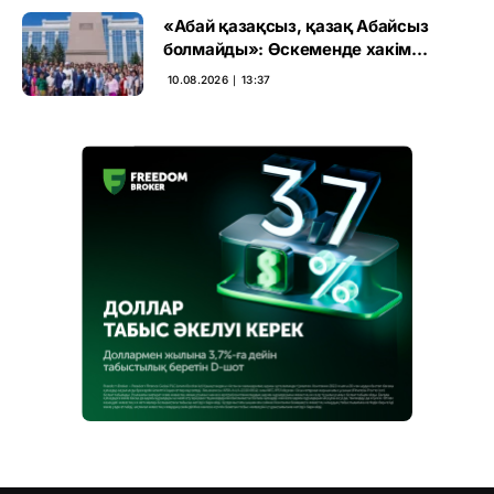
«Абай қазақсыз, қазақ Абайсыз
болмайды»: Өскеменде хакім
рухына тағзым етілді
10.08.2026 ∣ 13:37