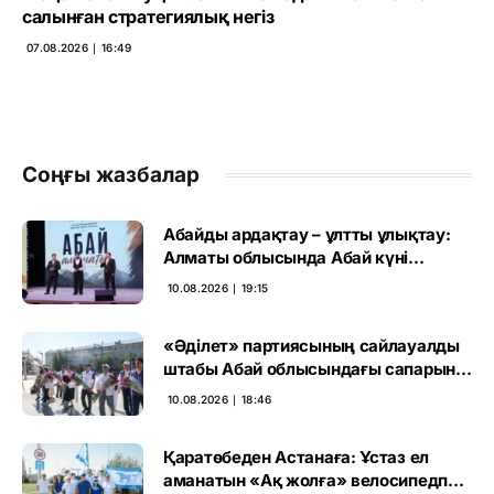
салынған стратегиялық негіз
07.08.2026 ∣ 16:49
Соңғы жазбалар
Абайды ардақтау – ұлтты ұлықтау:
Алматы облысында Абай күні
аталып өтті
10.08.2026 ∣ 19:15
«Әділет» партиясының сайлауалды
штабы Абай облысындағы сапарын
ұлы ақынның ескерткішіне тағзым
10.08.2026 ∣ 18:46
етуден бастады
Қаратөбеден Астанаға: Ұстаз ел
аманатын «Ақ жолға» велосипедпен