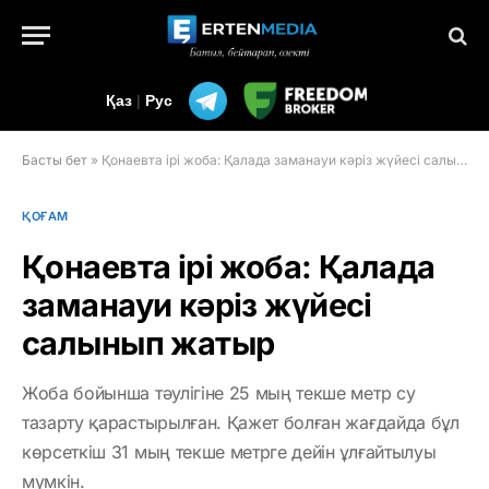
Қаз
|
Рус
Басты бет
»
Қонаевта ірі жоба: Қалада заманауи кәріз жүйесі салынып жатыр
ҚОҒАМ
Қонаевта ірі жоба: Қалада
заманауи кәріз жүйесі
салынып жатыр
Жоба бойынша тәулігіне 25 мың текше метр су
тазарту қарастырылған. Қажет болған жағдайда бұл
көрсеткіш 31 мың текше метрге дейін ұлғайтылуы
мүмкін.