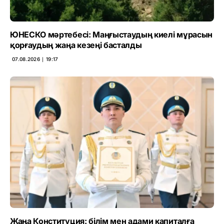
ЮНЕСКО мәртебесі: Маңғыстаудың киелі мұрасын
қорғаудың жаңа кезеңі басталды
07.08.2026 ∣ 19:17
Жаңа Конституция: білім мен адами капиталға