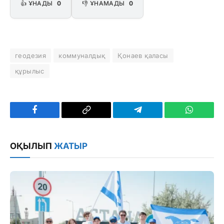
👍 ҰНАДЫ
0
👎 ҰНАМАДЫ
0
геодезия
коммуналдық
Қонаев қаласы
құрылыс
Facebook
Copy
Telegram
WhatsAp
Link
ОҚЫЛЫП
ЖАТЫР