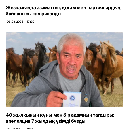
Жезқазғанда азаматтық қоғам мен партиялардың
байланысы талқыланды
06.08.2026 ∣ 17:39
40 жылқының құны мен бір адамның тағдыры:
апелляция 7 жылдық үкімді бұзды