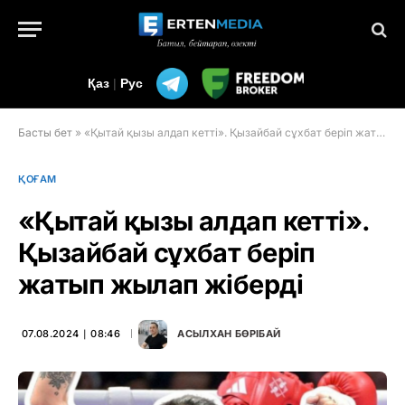
Қаз
|
Рус
Басты бет
»
«Қытай қызы алдап кетті». Қызайбай сұхбат беріп жатып жылап жіберді
ҚОҒАМ
«Қытай қызы алдап кетті».
Қызайбай сұхбат беріп
жатып жылап жіберді
07.08.2024 ∣ 08:46
АСЫЛХАН БӨРІБАЙ