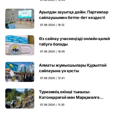
Ауылдан зауытқа дейін: Партиялар
сайлаушымен бетпе-бет кездесті
07.08.2026 ∣ 16:12
Өз сайлау учаскеңізді онлайн қалай
табуға болады
07.08.2026 ∣ 16:05
Алматы жұмысшылары Құрылтай
сайлауына үн қосты
07.08.2026 ∣ 12:41
Туризмнің екінші тынысы:
Катонқарағай мен Марқакөлге
инвестиция не береді
07.08.2026 ∣ 11:30