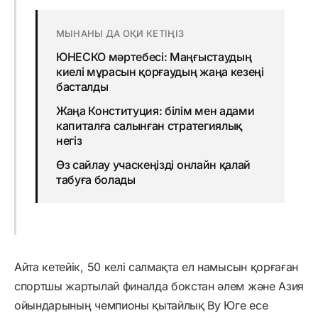
МЫНАНЫ ДА ОҚИ КЕТІҢІЗ
ЮНЕСКО мәртебесі: Маңғыстаудың
киелі мұрасын қорғаудың жаңа кезеңі
басталды
Жаңа Конституция: білім мен адами
капиталға салынған стратегиялық
негіз
Өз сайлау учаскеңізді онлайн қалай
табуға болады
Айта кетейік, 50 келі салмақта ел намысын қорғаған
спортшы жартылай финалда бокстан әлем және Азия
ойындарының чемпионы қытайлық Ву Юге есе