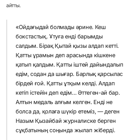
айтты.
«Ойдағыдай болмады әрине. Кеш
бокстастық. Ұтуға енді барымды
салдым. Бірақ Қытай қызы алдап кетті.
Қатты ұрамын деп арасында кішкене
қатып қалдым. Қатты іштей дайындалып
едім, содан да шығар. Барлық қарсылас
бірдей ғой. Қатты ұтқым келді. Алдап
кетіп істейін деп едім… Әттеген-ай бар.
Алтын медаль алғым келген. Енді не
болса да, қолаға шүкір етеміз, — деген
Назым Қызайбай журналиске берген
сұқбатының соңында жылап жіберді.