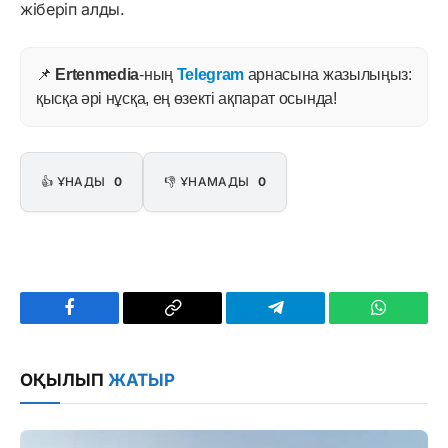
жіберіп алды.
📌
Ertenmedia
-ның
Telegram
арнасына жазылыңыз:
қысқа әрі нұсқа, ең өзекті ақпарат осында!
👍 ҰНАДЫ
0
👎 ҰНАМАДЫ
0
Facebook
Copy
Telegram
WhatsAp
Link
ОҚЫЛЫП
ЖАТЫР