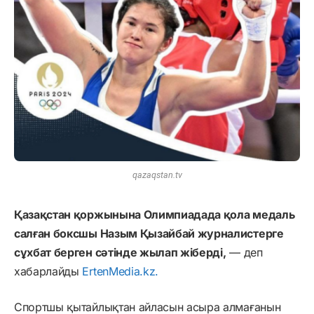
qazaqstan.tv
Қазақстан қоржынына Олимпиадада қола медаль
салған боксшы Назым Қызайбай журналистерге
сұхбат берген сәтінде жылап жіберді,
— деп
хабарлайды
ErtenMedia.kz.
Спортшы қытайлықтан айласын асыра алмағанын