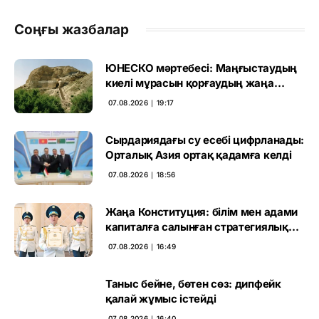
Соңғы жазбалар
ЮНЕСКО мәртебесі: Маңғыстаудың
киелі мұрасын қорғаудың жаңа
кезеңі басталды
07.08.2026 ∣ 19:17
Сырдариядағы су есебі цифрланады:
Орталық Азия ортақ қадамға келді
07.08.2026 ∣ 18:56
Жаңа Конституция: білім мен адами
капиталға салынған стратегиялық
негіз
07.08.2026 ∣ 16:49
Таныс бейне, бөтен сөз: дипфейк
қалай жұмыс істейді
07.08.2026 ∣ 16:40