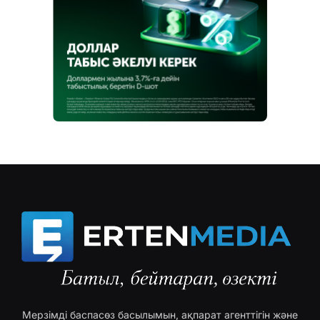
Мерзімді баспасөз басылымын, ақпарат агенттігін және