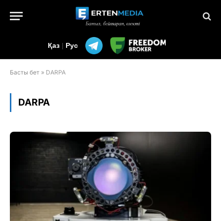
Қаз
|
Рус
Басты бет
»
DARPA
DARPA