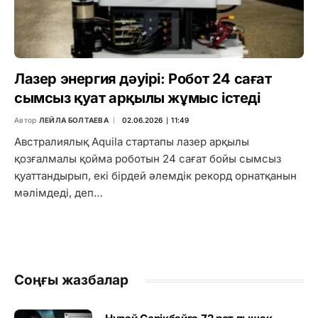
Лазер энергия дәуірі: Робот 24 сағат
сымсыз қуат арқылы жұмыс істеді
Автор
ЛЕЙЛА БОЛТАЕВА
02.06.2026 ∣ 11:49
Австралиялық Aquila стартапы лазер арқылы
қозғалмалы қойма роботын 24 сағат бойы сымсыз
қуаттандырып, екі бірдей әлемдік рекорд орнатқанын
мәлімдеді, деп…
Соңғы жазбалар