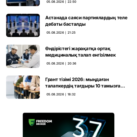
05.08.2026 ∣ 22:50
Астанада саяси партиялардың теле
дебаты басталды
05.08.2026 ∣ 21:25
Өндірістегі жарақатқа ортақ
медициналық талап енгізілмек
05.08.2026 ∣ 20:36
Грант тізімі 2026: мыңдаған
талапкердің тағдыры 10 тамызға
дейін белгілі болады
05.08.2026 ∣ 18:32