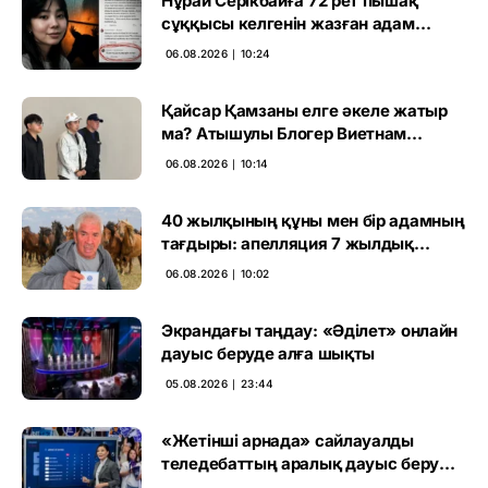
Нұрай Серікбайға 72 рет пышақ
сұққысы келгенін жазған адам
ұсталды
06.08.2026 ∣ 10:24
Қайсар Қамзаны елге әкеле жатыр
ма? Атышулы Блогер Виетнам
әуежайында көзге түсті
06.08.2026 ∣ 10:14
40 жылқының құны мен бір адамның
тағдыры: апелляция 7 жылдық
үкімді бұзды
06.08.2026 ∣ 10:02
Экрандағы таңдау: «Әділет» онлайн
дауыс беруде алға шықты
05.08.2026 ∣ 23:44
«Жетінші арнада» сайлауалды
теледебаттың аралық дауыс беру
нәтижесі жарияланды