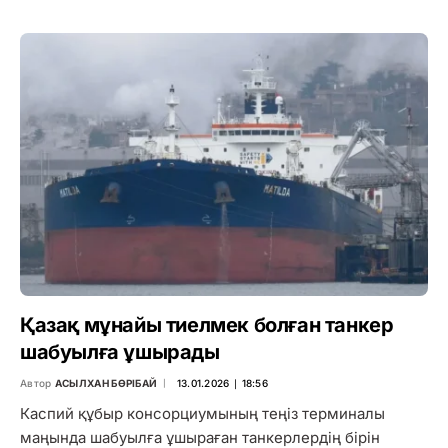
Қазақ мұнайы тиелмек болған танкер
шабуылға ұшырады
Автор
АСЫЛХАН БӨРІБАЙ
13.01.2026 ∣ 18:56
Каспий құбыр консорциумының теңіз терминалы
маңында шабуылға ұшыраған танкерлердің бірін