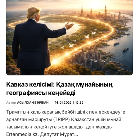
Кавказ келісімі: Қазақ мұнайының
географиясы кеңейеді
Автор
АСЫЛХАН БӨРІБАЙ
14.01.2026 ∣ 15:25
Трамптың халықаралық бейбітшілік пен өркендеуге
арналған маршруты (TRIPP) Қазақстан үшін мұнай
тасымалын кеңейтуге жол ашады, деп жазады
Ertenmedia.kz. Депутат Мұрат…