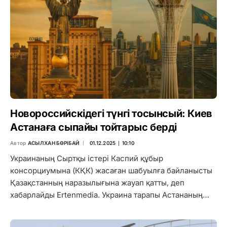
Новороссийскідегі түнгі тосынсый: Киев
Астанаға сыпайы тойтарыс берді
Автор
АСЫЛХАН БӨРІБАЙ
01.12.2025 ∣ 10:10
Украинаның Сыртқы істері Каспий құбыр
консорциумына (КҚК) жасаған шабуылға байланысты
Қазақстанның наразылығына жауап қатты, деп
хабарлайды Ertenmedia. Украина тарапы Астананың…