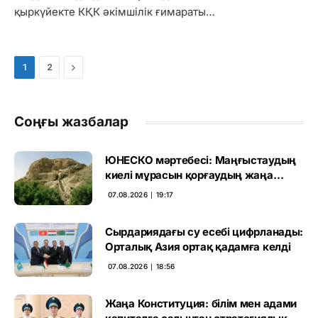
қыркүйекте КҚК әкімшілік ғимараты…
Next
1
2
Соңғы жазбалар
ЮНЕСКО мәртебесі: Маңғыстаудың
киелі мұрасын қорғаудың жаңа
кезеңі басталды
07.08.2026 ∣ 19:17
Сырдариядағы су есебі цифрланады:
Орталық Азия ортақ қадамға келді
07.08.2026 ∣ 18:56
Жаңа Конституция: білім мен адами