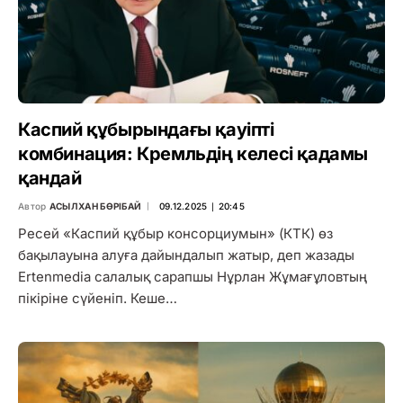
Каспий құбырындағы қауіпті
комбинация: Кремльдің келесі қадамы
қандай
Автор
АСЫЛХАН БӨРІБАЙ
09.12.2025 ∣ 20:45
Ресей «Каспий құбыр консорциумын» (КТК) өз
бақылауына алуға дайындалып жатыр, деп жазады
Ertenmedia салалық сарапшы Нұрлан Жұмағұловтың
пікіріне сүйеніп. Кеше…