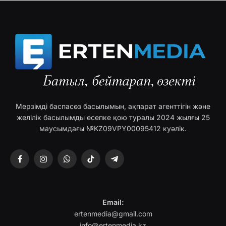
Мерзімді баспасөз басылымын, ақпарат агенттігін және
желілік басылымды есепке қою туралы 2024 жылғы 25
маусымдағы №KZ09VPY00095412 куәлік.
Facebook
Instagram
WhatsApp
TikTok
Telegram
Email:
ertenmedia@gmail.com
info@ertenmedia.kz