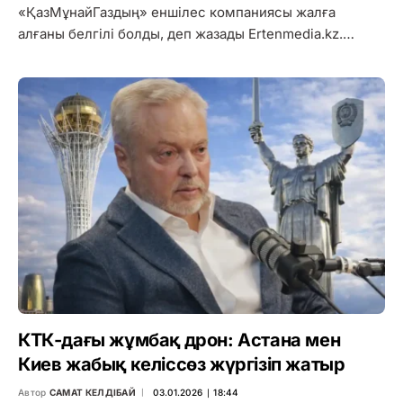
«ҚазМұнайГаздың» еншілес компаниясы жалға
алғаны белгілі болды, деп жазады Ertenmedia.kz.…
КТК-дағы жұмбақ дрон: Астана мен
Киев жабық келіссөз жүргізіп жатыр
Автор
САМАТ КЕЛДІБАЙ
03.01.2026 ∣ 18:44