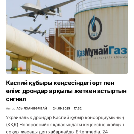
Каспий құбыры кеңсесіндегі өрт пен
өлім: дрондар арқылы жеткен астыртын
сигнал
Автор
АСЫЛХАН БӨРІБАЙ
24.09.2025 ∣ 17:32
Украиналық дрондар Каспий құбыр консорциумының
(КҚК) Новороссийск қаласындағы кеңсесіне жойқын
соққы жасады деп хабарлайды Ertenmedia. 24