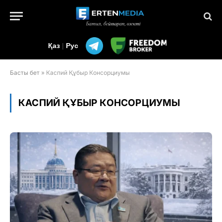
Қаз
|
Рус
Басты бет
»
Каспий Құбыр Консорциумы
КАСПИЙ ҚҰБЫР КОНСОРЦИУМЫ