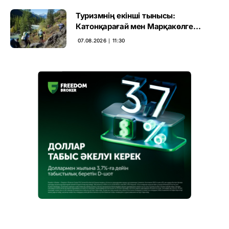
Туризмнің екінші тынысы:
Катонқарағай мен Марқакөлге
инвестиция не береді
07.08.2026 ∣ 11:30