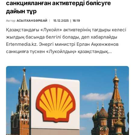
санкцияланған активтерді бөлісуге
дайын тұр
Автор
АСЫЛХАН БӨРІБАЙ
15.12.2025 ∣ 16:19
Қазақстандағы «Лукойл» активтерінің тағдыры келесі
жылдың басында белгілі болады, деп хабарлайды
Ertenmedia.kz. Энергі министрі Ерлан Ақкенженов
санкцияға түскен «Лукойлдың» қазақстандық…