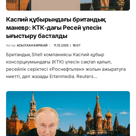
Каспий құбырындағы британдық
маневр: КТК-дағы Ресей үлесін
ығыстыру басталды
Автор
АСЫЛХАН БӨРІБАЙ
11.12.2025 ∣ 18:07
Британдық Shell компаниясы Каспий құбыр
консорциумындағы (КТК) үлесін сақтап қалып,
ресейлік серіктесі «Роснефтьпен» жолын ажыратуға
ниетті, деп жазады Ertenmedia. Reuters…