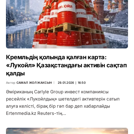
Кремльдің қолында қалған карта:
«Лукойл» Қазақстандағы активін сақтап
қалды
Автор
САМАЛ ЖОЛЖАКСЫН
29.01.2026 ∣ 16:50
Әміриканың Carlyle Group инвест компаниясы
ресейлік «Лукойлдың» шетелдегі активтерін сатып
алуға келісті, бірақ бір гәп бар деп хабарлайды
Ertenmedia.kz Reuters-тің…