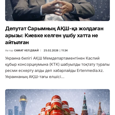
Депутат Сарымның АҚШ-қа жолдаған
арызы: Киевке келген үшбу хатта не
айтылған
Автор
САМАТ КЕЛДІБАЙ
25.02.2026 ∣ 11:34
Украина билігі АҚШ Мемдепартаментінен Каспий
құбыр консорциумына (КТК) шабуылды тоқтату туралы
ресми ескерту алды деп хабарлайды Ertenmedia.kz.
Украинаның АҚШ-тағы елшісі…