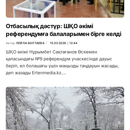
Отбасылық дәстүр: ШҚО әкімі
референдумға балаларымен бірге келді
Автор
ЛЕЙЛА БОЛТАЕВА
15.03.2026 ∣ 12:44
ШҚО әкімі Нұрымбет Сақтағанов Өскемен
қаласындағы №9 референдум учаскесінде дауыс
беріп, ел болашағы үшін маңызды таңдауын жасады,
деп жазады Ertenmedia.kz.…