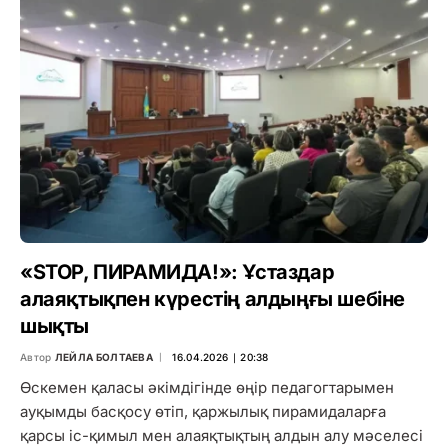
«STOP, ПИРАМИДА!»: Ұстаздар
алаяқтықпен күрестің алдыңғы шебіне
шықты
Автор
ЛЕЙЛА БОЛТАЕВА
16.04.2026 ∣ 20:38
Өскемен қаласы әкімдігінде өңір педагогтарымен
ауқымды басқосу өтіп, қаржылық пирамидаларға
қарсы іс-қимыл мен алаяқтықтың алдын алу мәселесі