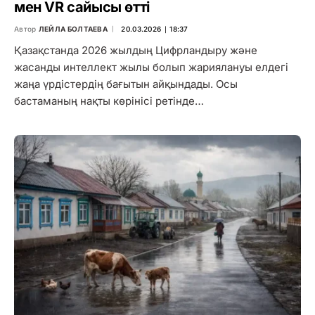
мен VR сайысы өтті
Автор
ЛЕЙЛА БОЛТАЕВА
20.03.2026 ∣ 18:37
Қазақстанда 2026 жылдың Цифрландыру және
жасанды интеллект жылы болып жариялануы елдегі
жаңа үрдістердің бағытын айқындады. Осы
бастаманың нақты көрінісі ретінде…