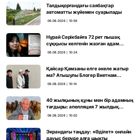
Талдықорғандағы саябақтар
автоматты жүйемен суарылады
06.08.2026 ∣ 10:56
Нұрай Серікбайға 72 рет пышақ
сұққысы келгенін жазған адам
ұсталды
06.08.2026 ∣ 10:24
Қайсар Қамзаны елге әкеле жатыр
ма? Атышулы Блогер Виетнам
әуежайында көзге түсті
06.08.2026 ∣ 10:14
40 жылқының құны мен бір адамның
тағдыры: апелляция 7 жылдық
үкімді бұзды
06.08.2026 ∣ 10:02
Экрандағы таңдау: «Әділет» онлайн
дауыс беруде алға шықты