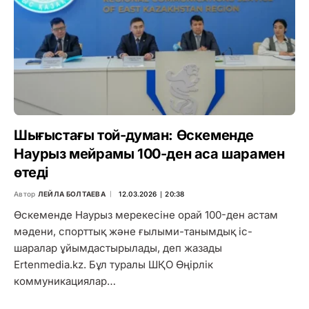
Шығыстағы той-думан: Өскеменде
Наурыз мейрамы 100-ден аса шарамен
өтеді
Автор
ЛЕЙЛА БОЛТАЕВА
12.03.2026 ∣ 20:38
Өскеменде Наурыз мерекесіне орай 100-ден астам
мәдени, спорттық және ғылыми-танымдық іс-
шаралар ұйымдастырылады, деп жазады
Ertenmedia.kz. Бұл туралы ШҚО Өңірлік
коммуникациялар…