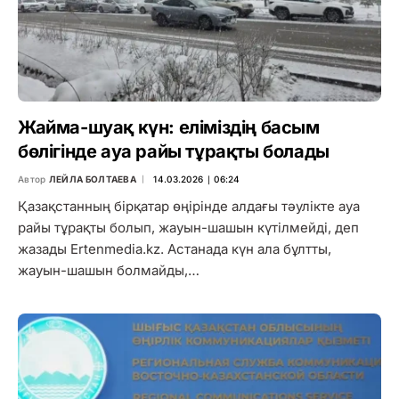
Жайма-шуақ күн: еліміздің басым
бөлігінде ауа райы тұрақты болады
Автор
ЛЕЙЛА БОЛТАЕВА
14.03.2026 ∣ 06:24
Қазақстанның бірқатар өңірінде алдағы тәулікте ауа
райы тұрақты болып, жауын-шашын күтілмейді, деп
жазады Ertenmedia.kz. Астанада күн ала бұлтты,
жауын-шашын болмайды,…