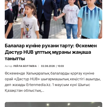
Балалар күніне рухани тарту: Өскемен
Дәстүр HUB ұлттық мұраны жаңаша
танытты
Автор
ЛЕЙЛА БОЛТАЕВА
02.06.2026 ∣ 10:03
Өскеменде Халықаралық балаларды қорғау күніне
орай «Дәстүр HUB» шығармашылық кеңістігі ашылды,
деп жазады Ertenmedia.kz. 1 маусым күні Шығыс
Қазақстан облыстық…