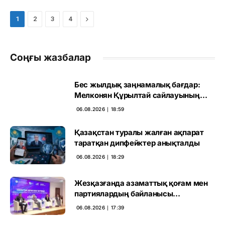
Next
1
2
3
4
Соңғы жазбалар
Бес жылдық заңнамалық бағдар:
Мелконян Құрылтай сайлауының
маңызын бағалады
06.08.2026 ∣ 18:59
Қазақстан туралы жалған ақпарат
таратқан дипфейктер анықталды
06.08.2026 ∣ 18:29
Жезқазғанда азаматтық қоғам мен
партиялардың байланысы
талқыланды
06.08.2026 ∣ 17:39