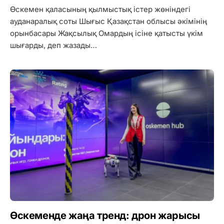
Өскемен қаласының қылмыстық істер жөніндегі
ауданаралық соты Шығыс Қазақстан облысы әкімінің
орынбасары Жақсылық Омардың ісіне қатысты үкім
шығарды, деп жазады…
Өскеменде жаңа тренд: дрон жарысы