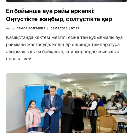
Ел бойынша ауа райы әркелкі:
Оңтүстікте жаңбыр, солтүстікте қар
Автор
ЛЕЙЛА БОЛТАЕВА
19.03.2026 ∣ 07:27
Қазақстанда көктем мезгілі өзіне тән құбылмалы ауа
райымен жалғасуда. Елдің әр өңірінде температура
айырмашылығы байқалып, кей жерлерде жылылық
орнаса, кей…