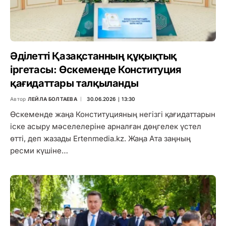
Әділетті Қазақстанның құқықтық
іргетасы: Өскеменде Конституция
қағидаттары талқыланды
Автор
ЛЕЙЛА БОЛТАЕВА
30.06.2026 ∣ 13:30
Өскеменде жаңа Конституцияның негізгі қағидаттарын
іске асыру мәселелеріне арналған дөңгелек үстел
өтті, деп жазады Ertenmedia.kz. Жаңа Ата заңның
ресми күшіне…