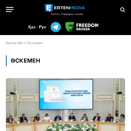
Қаз
|
Рус
Басты бет
»
Өскемен
ӨСКЕМЕН