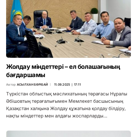
Жолдау міндеттері – ел болашағының
бағдаршамы
Автор
АСЫЛХАН БӨРІБАЙ
11.09.2025 ∣ 17:11
Түркістан облыстық мәслихатының төрағасы Нұралы
Әбішовтың төрағалығымен Мемлекет басшысының
Қазақстан халқына Жолдау құжатына қолдау білдіру,
нақты міндеттер мен алдағы жоспарларды…