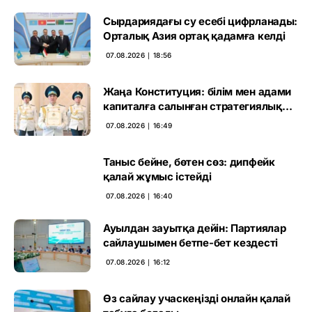
Сырдариядағы су есебі цифрланады:
Орталық Азия ортақ қадамға келді
07.08.2026 ∣ 18:56
Жаңа Конституция: білім мен адами
капиталға салынған стратегиялық
негіз
07.08.2026 ∣ 16:49
Таныс бейне, бөтен сөз: дипфейк
қалай жұмыс істейді
07.08.2026 ∣ 16:40
Ауылдан зауытқа дейін: Партиялар
сайлаушымен бетпе-бет кездесті
07.08.2026 ∣ 16:12
Өз сайлау учаскеңізді онлайн қалай