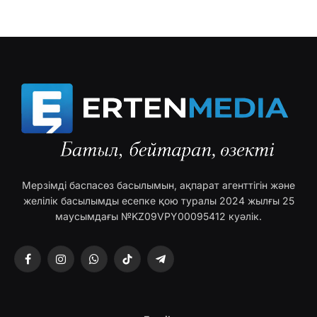
Мерзімді баспасөз басылымын, ақпарат агенттігін және
желілік басылымды есепке қою туралы 2024 жылғы 25
маусымдағы №KZ09VPY00095412 куәлік.
Facebook
Instagram
WhatsApp
TikTok
Telegram