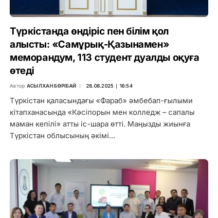
Түркістанда өндіріс пен білім қол
алысты: «Самұрық-Қазынамен»
меморандум, 113 студент дуалды оқуға
өтеді
Автор
АСЫЛХАН БӨРІБАЙ
28.08.2025 ∣ 16:54
Түркістан қаласындағы «Фараб» әмбебап-ғылыми
кітапханасында «Кәсіпорын мен колледж – сапалы
маман кепілі» атты іс-шара өтті. Маңызды жиынға
Түркістан облысының әкімі…