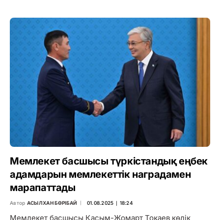
Мемлекет басшысы түркістандық еңбек
адамдарын мемлекеттік наградамен
марапаттады
Автор
АСЫЛХАН БӨРІБАЙ
01.08.2025 ∣ 18:24
Мемлекет басшысы Қасым-Жомарт Тоқаев көлік