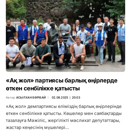
«Ақ жол» партиясы барлық өңірлерде
өткен сенбілікке қатысты
Автор
АСЫЛХАН БӨРІБАЙ
02.08.2025 ∣ 20:03
«Ақ жол» демпартиясы еліміздің барлық өңірлерінде
өткен сенбілікке қатысты. Көшелер мен саябақтарды
тазалауға Мәжіліс, жергілікті мәслихат депутаттары,
жастар кеңесінің мүшелері…