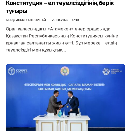
Конституция – ел тәуелсіздігінің берік
тұғыры
Автор
АСЫЛХАН БӨРІБАЙ
29.08.2025 ∣ 17:13
Орал қаласындағы «Атамекен» өнер ордасында
Қазақстан Республикасының Конституциясы күніне
арналған салтанатты жиын өтті. Бұл мереке – елдің
тәуелсіздігі мен құқықтық…