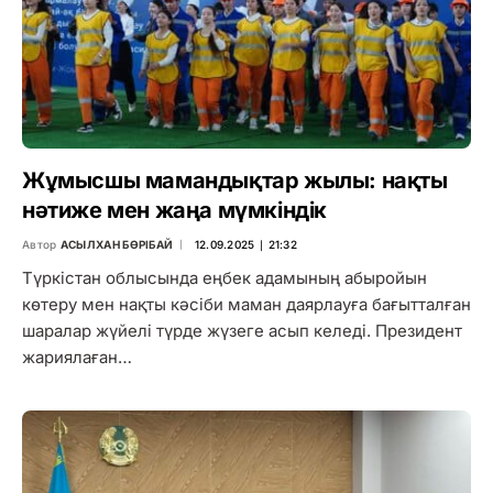
Жұмысшы мамандықтар жылы: нақты
нәтиже мен жаңа мүмкіндік
Автор
АСЫЛХАН БӨРІБАЙ
12.09.2025 ∣ 21:32
Түркістан облысында еңбек адамының абыройын
көтеру мен нақты кәсіби маман даярлауға бағытталған
шаралар жүйелі түрде жүзеге асып келеді. Президент
жариялаған…