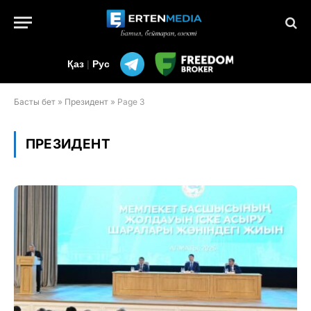
Қаз
|
Рус
Басты бет
»
Президент
»
Page 3
ПРЕЗИДЕНТ