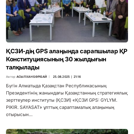
ҚСЗИ-дің GPS алаңында сарапшылар ҚР
Конституциясының 30 жылдығын
талқылады
Автор
АСЫЛХАН БӨРІБАЙ
25.08.2025 ∣ 21:16
Бүгін Алматыда Қазақстан Республикасының
Президентінің жанындағы Қазақстанның стратегиялық
зерттеулер институты (ҚСЗИ) «ҚСЗИ GPS: GYLYM.
PIKIR. SAYASAT» ұлттық сараптамалық алаңының
отырысын…