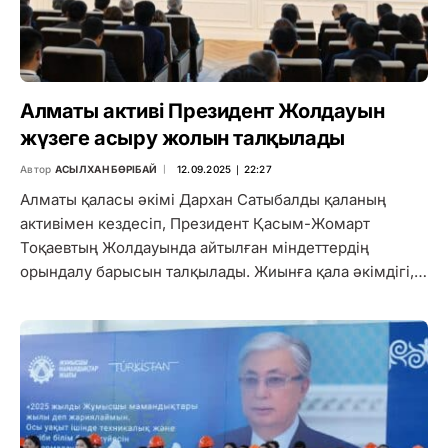
Алматы активі Президент Жолдауын
жүзеге асыру жолын талқылады
Автор
АСЫЛХАН БӨРІБАЙ
12.09.2025 ∣ 22:27
Алматы қаласы әкімі Дархан Сатыбалды қаланың
активімен кездесіп, Президент Қасым-Жомарт
Тоқаевтың Жолдауында айтылған міндеттердің
орындалу барысын талқылады. Жиынға қала әкімдігі,…