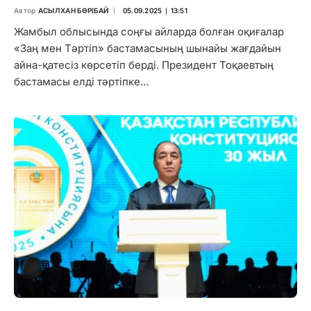
Автор
АСЫЛХАН БӨРІБАЙ
05.09.2025 ∣ 13:51
Жамбыл облысында соңғы айларда болған оқиғалар
«Заң мен Тәртіп» бастамасының шынайы жағдайын
айна-қатесіз көрсетіп берді. Президент Тоқаевтың
бастамасы елді тәртіпке…