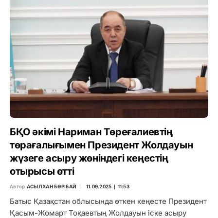
БҚО әкімі Нариман Төреғалиевтің
төрағалығымен Президент Жолдауын
жүзеге асыру жөніндегі кеңестің
отырысы өтті
Автор
АСЫЛХАН БӨРІБАЙ
11.09.2025 ∣ 11:53
Батыс Қазақстан облысында өткен кеңесте Президент
Қасым-Жомарт Тоқаевтың Жолдауын іске асыру