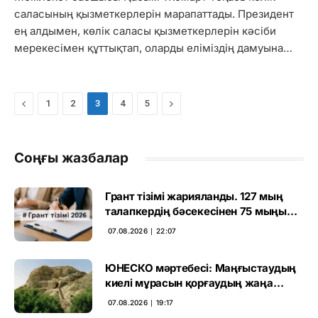
саласының қызметкерлерін марапаттады. Президент
ең алдымен, көлік саласы қызметкерлерін кәсіби
мерекесімен құттықтап, оларды еліміздің дамуына…
Previous
Next
1
2
3
4
5
Соңғы жазбалар
Грант тізімі жарияланды. 127 мың
талапкердің бәсекесінен 75 мыңы
өтті
07.08.2026 ∣ 22:07
ЮНЕСКО мәртебесі: Маңғыстаудың
киелі мұрасын қорғаудың жаңа
кезеңі басталды
07.08.2026 ∣ 19:17