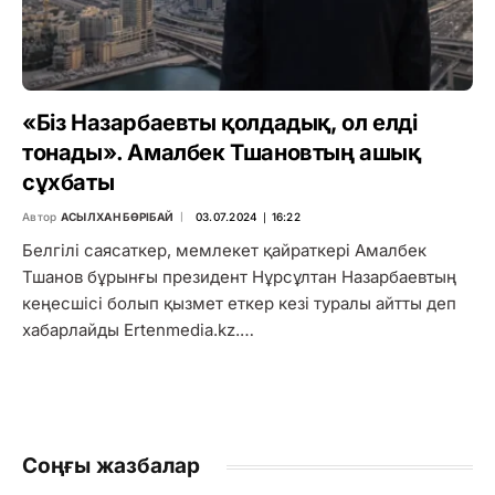
«Біз Назарбаевты қолдадық, ол елді
тонады». Амалбек Тшановтың ашық
сұхбаты
Автор
АСЫЛХАН БӨРІБАЙ
03.07.2024 ∣ 16:22
Белгілі саясаткер, мемлекет қайраткері Амалбек
Тшанов бұрынғы президент Нұрсұлтан Назарбаевтың
кеңесшісі болып қызмет еткер кезі туралы айтты деп
хабарлайды Ertenmedia.kz.…
Соңғы жазбалар