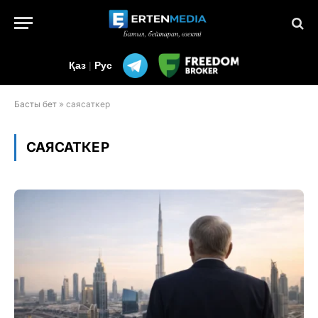
Қаз
|
Рус
Басты бет
»
саясаткер
САЯСАТКЕР