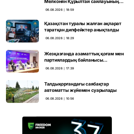
Мелконян Құрылтай сайлауының
маңызын бағалады
06.08.2026 ∣ 18:59
Қазақстан туралы жалған ақпарат
таратқан дипфейктер анықталды
06.08.2026 ∣ 18:29
Жезқазғанда азаматтық қоғам мен
партиялардың байланысы
талқыланды
06.08.2026 ∣ 17:39
Талдықорғандағы саябақтар
автоматты жүйемен суарылады
06.08.2026 ∣ 10:56