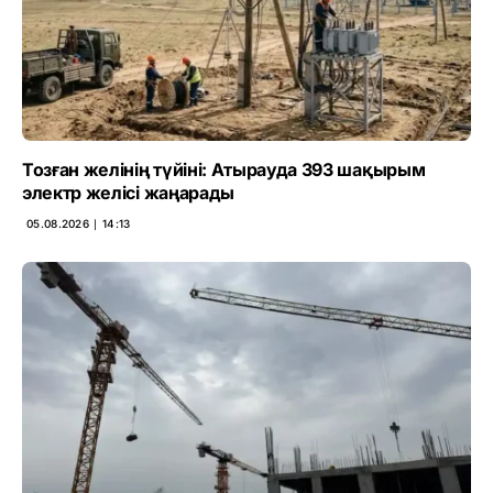
Тозған желінің түйіні: Атырауда 393 шақырым
электр желісі жаңарады
05.08.2026 ∣ 14:13