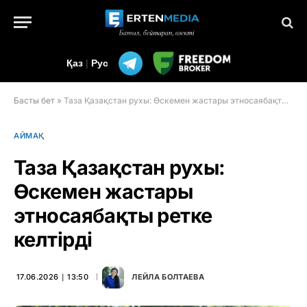
Қаз
|
Рус
Басты бет
»
Таза Қазақстан рухы: Өскемен жастары этносаябақты ретке келтірді
АЙМАҚ
Таза Қазақстан рухы:
Өскемен жастары
этносаябақты ретке
келтірді
17.06.2026 ∣ 13:50
ЛЕЙЛА БОЛТАЕВА