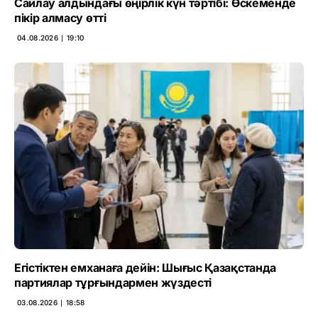
Сайлау алдындағы өңірлік күн тәртібі: Өскеменде
пікір алмасу өтті
04.08.2026 ∣ 19:10
Егістіктен емханаға дейін: Шығыс Қазақстанда
партиялар тұрғындармен жүздесті
03.08.2026 ∣ 18:58