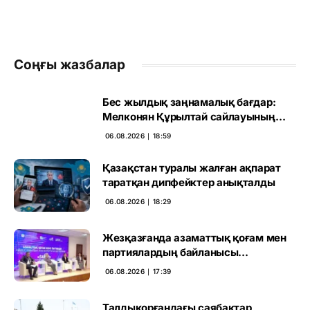
Соңғы жазбалар
Бес жылдық заңнамалық бағдар:
Мелконян Құрылтай сайлауының
маңызын бағалады
06.08.2026 ∣ 18:59
Қазақстан туралы жалған ақпарат
таратқан дипфейктер анықталды
06.08.2026 ∣ 18:29
Жезқазғанда азаматтық қоғам мен
партиялардың байланысы
талқыланды
06.08.2026 ∣ 17:39
Талдықорғандағы саябақтар