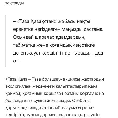
тоқталды.
– «Таза Қазақстан» жобасы нақты
әрекетке негізделген маңызды бастама.
Осындай шаралар адамдардың
табиғатқа және қоғамдық кеңістікке
деген жауапкершілігін арттырады, – деді
ол.
«Таза Қала – Таза болашақ» акциясы жастардың
экологиялық мәдениетін қалыптастырып қана
қоймай, қоғамның қоршаған ортаны қорғау ісіне
белсенді қатысуына жол ашады. Сенбілік
қорытындысында этносаябақ аумағы ретке
келтіріліп, тұрғындар мен қала қонақтары үшін