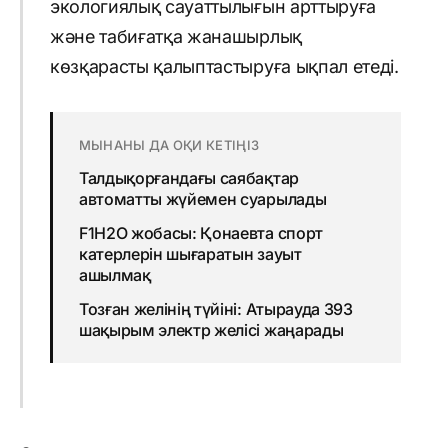
экологиялық сауаттылығын арттыруға
және табиғатқа жанашырлық
көзқарасты қалыптастыруға ықпал етеді.
МЫНАНЫ ДА ОҚИ КЕТІҢІЗ
Талдықорғандағы саябақтар
автоматты жүйемен суарылады
F1H2O жобасы: Қонаевта спорт
катерлерін шығаратын зауыт
ашылмақ
Тозған желінің түйіні: Атырауда 393
шақырым электр желісі жаңарады