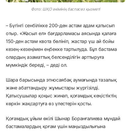
Фото: ШҚО әкімінің баспасөз қызметі
– Бүгінгі сенбілікке 200-ден астам адам қатысып
отыр. «Жасыл ел» бағдарламасы аясында қалаға
150-ден астам квота бөлініп, жастар үш ай бойы
кезең-кезеңімен еңбекке тартылуда. Бұл бастама
олардың азаматтық белсенділігін арттыруға
мүмкіндік береді, – деді ол.
Шара барысында этносаябақ аумағында тазалық
және абаттандыру жұмыстары жүргізілді.
Қатысушылар қоқыс жинап, қоғамдық кеңістіктің
көркін жақсартуға өз үлестерін қосты.
Қоғамдық ұйым өкілі Шынар Боранғалиева мұндай
бастамалардың қоғам үшін маңыздылығына