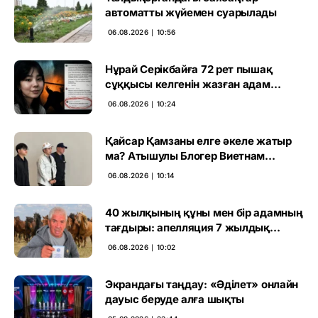
автоматты жүйемен суарылады
06.08.2026 ∣ 10:56
Нұрай Серікбайға 72 рет пышақ
сұққысы келгенін жазған адам
ұсталды
06.08.2026 ∣ 10:24
Қайсар Қамзаны елге әкеле жатыр
ма? Атышулы Блогер Виетнам
әуежайында көзге түсті
06.08.2026 ∣ 10:14
40 жылқының құны мен бір адамның
тағдыры: апелляция 7 жылдық
үкімді бұзды
06.08.2026 ∣ 10:02
Экрандағы таңдау: «Әділет» онлайн
дауыс беруде алға шықты