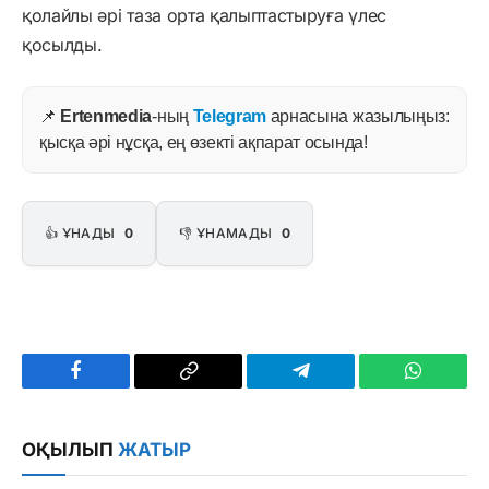
қолайлы әрі таза орта қалыптастыруға үлес
қосылды.
📌
Ertenmedia
-ның
Telegram
арнасына жазылыңыз:
қысқа әрі нұсқа, ең өзекті ақпарат осында!
👍 ҰНАДЫ
0
👎 ҰНАМАДЫ
0
Facebook
Copy
Telegram
WhatsAp
Link
ОҚЫЛЫП
ЖАТЫР