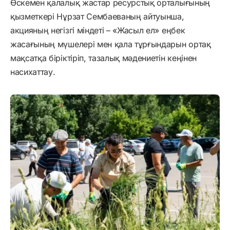
Өскемен қалалық жастар ресурстық орталығының
қызметкері Нұрзат Сембаеваның айтуынша,
акцияның негізгі міндеті – «Жасыл ел» еңбек
жасағының мүшелері мен қала тұрғындарын ортақ
мақсатқа біріктіріп, тазалық мәдениетін кеңінен
насихаттау.