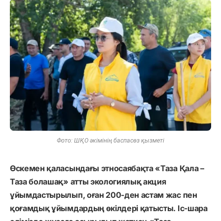
Фото: ШҚО әкімінің баспасөз қызметі
Өскемен қаласындағы этносаябақта «Таза Қала –
Таза болашақ» атты экологиялық акция
ұйымдастырылып, оған 200-ден астам жас пен
қоғамдық ұйымдардың өкілдері қатысты. Іс-шара