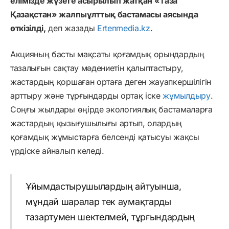
елімізде жүзеге асырылып жатқан «Таза
Қазақстан» жалпыұлттық бастамасы аясында
өткізілді,
деп жазады
Ertenmedia.kz
.
Акцияның басты мақсаты қоғамдық орындардың
тазалығын сақтау мәдениетін қалыптастыру,
жастардың қоршаған ортаға деген жауапкершілігін
арттыру және тұрғындарды ортақ іске
жұмылдыру
.
Соңғы жылдары өңірде экологиялық бастамаларға
жастардың қызығушылығы артып, олардың
қоғамдық жұмыстарға белсенді қатысуы жақсы
үрдіске айналып келеді.
Ұйымдастырушылардың айтуынша,
мұндай шаралар тек аумақтарды
тазартумен шектелмей, тұрғындардың