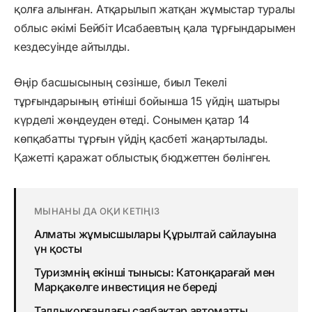
қолға алынған. Атқарылып жатқан жұмыстар туралы
облыс әкімі Бейбіт Исабаевтың қала тұрғындарымен
кездесуінде айтылды.
Өңір басшысының сөзінше, биыл Текелі
тұрғындарының өтініші бойынша 15 үйдің шатыры
күрделі жөндеуден өтеді. Сонымен қатар 14
көпқабатты тұрғын үйдің қасбеті жаңартылады.
Қажетті қаражат облыстық бюджеттен бөлінген.
МЫНАНЫ ДА ОҚИ КЕТІҢІЗ
Алматы жұмысшылары Құрылтай сайлауына
үн қосты
Туризмнің екінші тынысы: Катонқарағай мен
Марқакөлге инвестиция не береді
Талдықорғандағы саябақтар автоматты