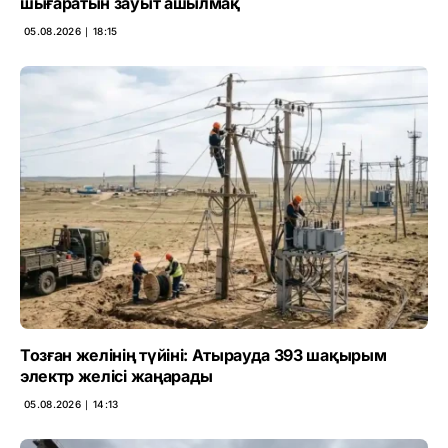
шығаратын зауыт ашылмақ
05.08.2026 ∣ 18:15
Тозған желінің түйіні: Атырауда 393 шақырым
электр желісі жаңарады
05.08.2026 ∣ 14:13