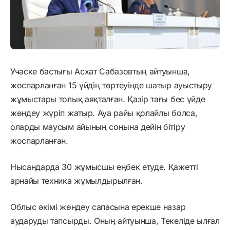
Учаске бастығы Асхат Сабазовтың айтуынша,
жоспарланған 15 үйдің төртеуінде шатыр ауыстыру
жұмыстары толық аяқталған. Қазір тағы бес үйде
жөндеу жүріп жатыр. Ауа райы қолайлы болса,
оларды маусым айының соңына дейін бітіру
жоспарланған.
Нысандарда 30 жұмысшы еңбек етуде. Қажетті
арнайы техника жұмылдырылған.
Облыс әкімі жөндеу сапасына ерекше назар
аударуды тапсырды. Оның айтуынша, Текеліде ылғал