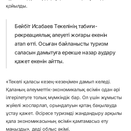
қойылды.
Бейбіт Исабаев Текелінің табиғи-
рекреациялық әлеуеті жоғары екенін
атап өтті. Осыған байланысты туризм
саласын дамытуға ерекше назар аудару
қажет екенін айтты.
«Текелі қаласы кезең-кезеңімен дамып келеді.
Қаланың әлеуметтік-экономикалық өсімін одан әрі
ілгерілетуге толық мүмкіндік бар. Ол үшін жұмысты
жүйелі жоспарлап, орындалуын қатаң бақылауда
ұстау қажет. Әсіресе туризмді жандандыру арқылы
қала экономикасының өсімін қамтамасыз ету
маңызды», деді облыс әкімі.