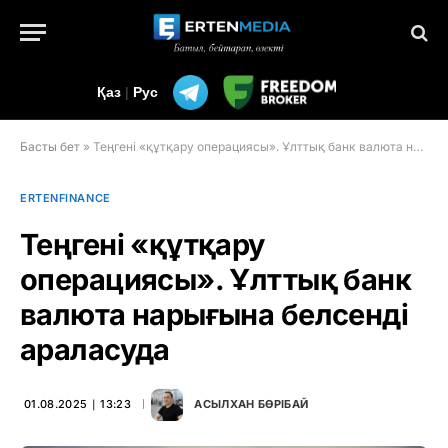
Қаз
|
Рус
Басты бет
»
Теңгені «құтқару операциясы». Ұлттық банк валюта нарығына белсенді араласуда
ERTENFINANCE
Теңгені «құтқару
операциясы». Ұлттық банк
валюта нарығына белсенді
араласуда
01.08.2025 ∣ 13:23
АСЫЛХАН БӨРІБАЙ