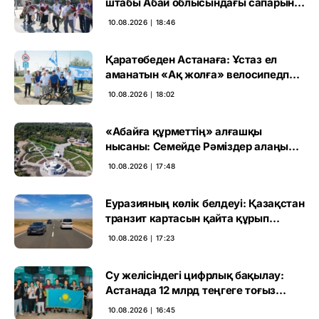
штабы Абай облысындағы сапарын
ұлы ақынның ескерткішіне тағзым
10.08.2026 ∣ 18:46
етуден бастады
Қаратөбеден Астанаға: Ұстаз ел
аманатын «Ақ жолға» велосипедпен
жеткізді
10.08.2026 ∣ 18:02
«Абайға құрметтің» алғашқы
нысаны: Семейде Рәміздер алаңы
ашылды
10.08.2026 ∣ 17:48
Еуразияның көлік белдеуі: Қазақстан
транзит картасын қайта құрып
жатыр
10.08.2026 ∣ 17:23
Су желісіндегі цифрлық бақылау:
Астанада 12 млрд теңгеге тоғыз
жоба іске асады
10.08.2026 ∣ 16:45