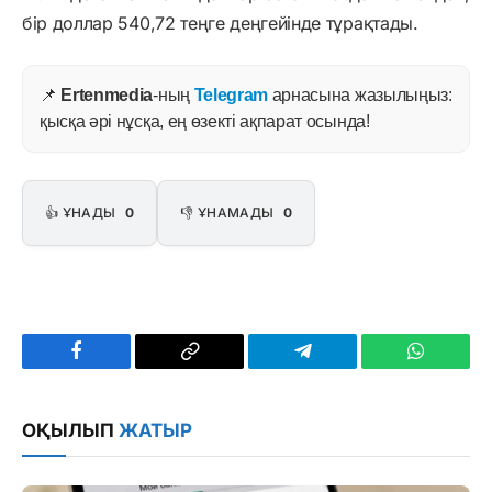
бір доллар 540,72 теңге деңгейінде тұрақтады.
📌
Ertenmedia
-ның
Telegram
арнасына жазылыңыз:
қысқа әрі нұсқа, ең өзекті ақпарат осында!
👍 ҰНАДЫ
0
👎 ҰНАМАДЫ
0
Facebook
Copy
Telegram
WhatsAp
Link
ОҚЫЛЫП
ЖАТЫР