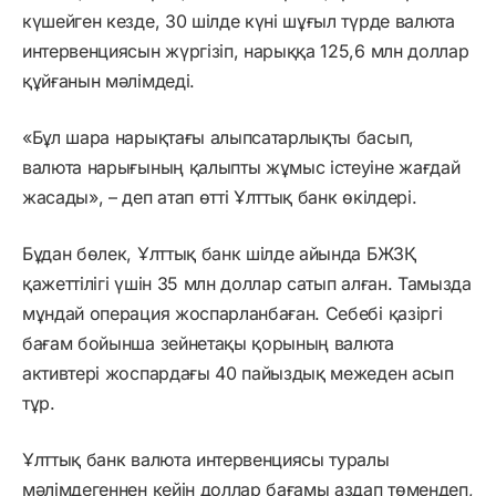
күшейген кезде, 30 шілде күні шұғыл түрде валюта
интервенциясын жүргізіп, нарыққа 125,6 млн доллар
құйғанын мәлімдеді.
«Бұл шара нарықтағы алыпсатарлықты басып,
валюта нарығының қалыпты жұмыс істеуіне жағдай
жасады», – деп атап өтті Ұлттық банк өкілдері.
Бұдан бөлек, Ұлттық банк шілде айында БЖЗҚ
қажеттілігі үшін 35 млн доллар сатып алған. Тамызда
мұндай операция жоспарланбаған. Себебі қазіргі
бағам бойынша зейнетақы қорының валюта
активтері жоспардағы 40 пайыздық межеден асып
тұр.
Ұлттық банк валюта интервенциясы туралы
мәлімдегеннен кейін доллар бағамы аздап төмендеп,