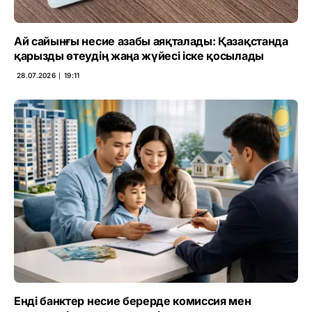
Ай сайынғы несие азабы аяқталады: Қазақстанда
қарызды өтеудің жаңа жүйесі іске қосылады
28.07.2026 ∣ 19:11
Енді банктер несие берерде комиссия мен