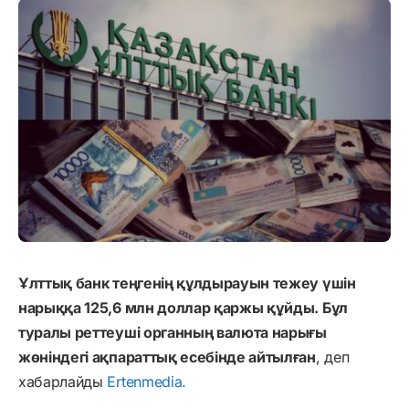
Ұлттық банк теңгенің құлдырауын тежеу үшін
нарыққа 125,6 млн доллар қаржы құйды. Бұл
туралы реттеуші органның валюта нарығы
жөніндегі ақпараттық есебінде айтылған
, деп
хабарлайды
Ertenmedia.