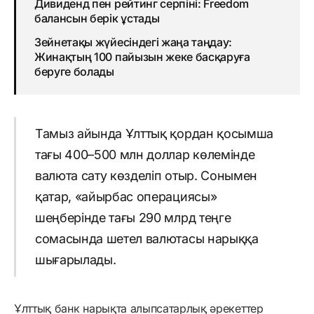
Дивиденд пен рейтинг серпіні: Freedom
балансын берік ұстады
Зейнетақы жүйесіндегі жаңа таңдау:
Жинақтың 100 пайызын жеке басқаруға
беруге болады
Тамыз айында Ұлттық қордан қосымша
тағы 400–500 млн доллар көлемінде
валюта сату көзделіп отыр. Сонымен
қатар, «айырбас операциясы»
шеңберінде тағы 290 млрд теңге
сомасында шетел валютасы нарыққа
шығарылады.
Ұлттық банк нарықта алыпсатарлық әрекеттер