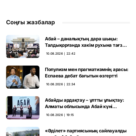
Соңғы жазбалар
Абай – даналықтың дара шыңы:
Талдықорғанда хакім рухына тағзым
етілді
10.08.2026 ∣ 22:42
Популизм мен прагматизмнің арасы:
Еспаева дебат бағытын өзгертті
10.08.2026 ∣ 22:34
Абайды ардақтау – ұлтты ұлықтау:
Алматы облысында Абай күні
аталып өтті
10.08.2026 ∣ 19:15
«Әділет» партиясының сайлауалды