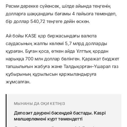
Ресми дерекке сүйенсек, шілде айында теңгенің
долларға шаққандағы бағамы 4 пайызға төмендеп,
бір доллар 540,72 теңгеге дейін өскен.
Ай бойы KASE қор биржасындағы валюта
саудасының жалпы көлемі 5,7 млрд долларды
құраған. Бұған қоса, өткен айда Ұлттық қордан
нарыққа 700 млн доллар бөлінген. Қаражат бюджет
тапшылығын жабуға және Талдықорған–Үшарал газ
құбырының құрылысын қаржыландыруға
жұмсалған.
МЫНАНЫ ДА ОҚИ КЕТІҢІЗ
Депозит дәурені бәсеңдей бастады. Kaspi
мөлшерлемені күрт төмендетті