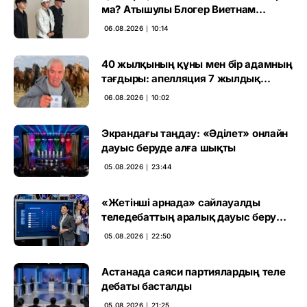
ма? Атышулы Блогер Виетнам
әуежайында көзге түсті
06.08.2026 ∣ 10:14
40 жылқының құны мен бір адамның
тағдыры: апелляция 7 жылдық
үкімді бұзды
06.08.2026 ∣ 10:02
Экрандағы таңдау: «Әділет» онлайн
дауыс беруде алға шықты
05.08.2026 ∣ 23:44
«Жетінші арнада» сайлауалды
теледебаттың аралық дауыс беру
нәтижесі жарияланды
05.08.2026 ∣ 22:50
Астанада саяси партиялардың теле
дебаты басталды
05.08.2026 ∣ 21:25