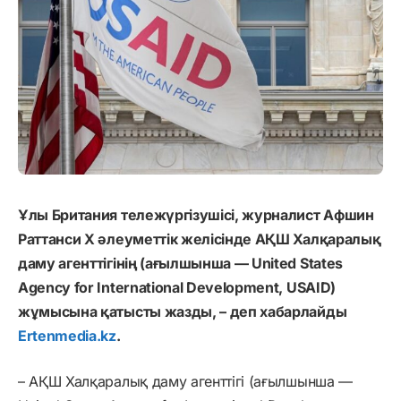
Ұлы Британия тележүргізушісі, журналист Афшин
Раттанси Х әлеуметтік желісінде АҚШ Халқаралық
даму агенттігінің (ағылшынша — United States
Agency for International Development, USAID)
жұмысына қатысты жазды, – деп хабарлайды
Ertenmedia.kz
.
– АҚШ Халқаралық даму агенттігі (ағылшынша —