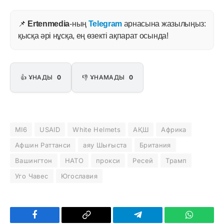
📌
Ertenmedia
-ның
Telegram
арнасына жазылыңыз:
қысқа әрі нұсқа, ең өзекті ақпарат осында!
👍 ҰНАДЫ
0
👎 ҰНАМАДЫ
0
MI6
USAID
White Helmets
АҚШ
Африка
Афшин Раттанси
аяу Шығыста
Британия
Вашингтон
НАТО
прокси
Ресей
Трамп
Уго Чавес
Югославия
Facebook
Copy
Telegram
WhatsAp