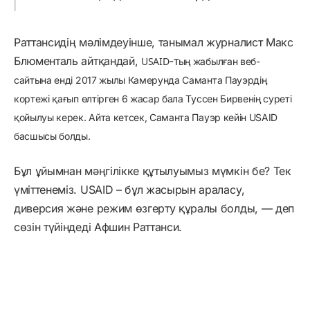
Раттансидің мәлімдеуінше, танымал журналист Макс
Блюменталь айтқандай,
-т
USAID
ың жабылған веб-
сайтына енді 2017 жылы Камерунда Саманта Пауэрдің
кортежі қағып өлтірген 6 жасар бала Туссен Бирвенің суреті
қойылуы керек. Айта кетсек, Саманта Пауэр кейін USAID
басшысы болды.
Бұл ұйымнан мәңгілікке құтылуымыз мүмкін бе? Тек
үміттенеміз. USAID – бұл жасырын араласу,
диверсия және режим өзгерту құралы болды, — деп
сөзін түйіндеді Афшин Раттанси.