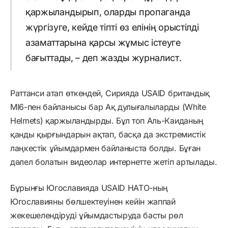
қаржыландырып, оларды пропаганда
жүргізуге, кейде тіпті өз елінің орыстілді
азаматтарына қарсы жұмыс істеуге
бағыттады, – деп жазды журналист.
Раттанси атап өткендей, Сирияда USAID британдық
MI6-пен байланысы бар Ақ дулығалыларды (White
Helmets) қаржыландырды. Бұл топ Аль-Каиданың
қанды қырғындарын ақтап, басқа да экстремистік
лаңкестік ұйымдармен байланыста болды. Бұған
дәлел болатын видеолар интернетте жетіп артылады.
Бұрынғы Югославияда USAID НАТО-ның
Югославияны бөлшектеуінен кейін жаппай
жекешелендіруді ұйымдастыруда басты рөл