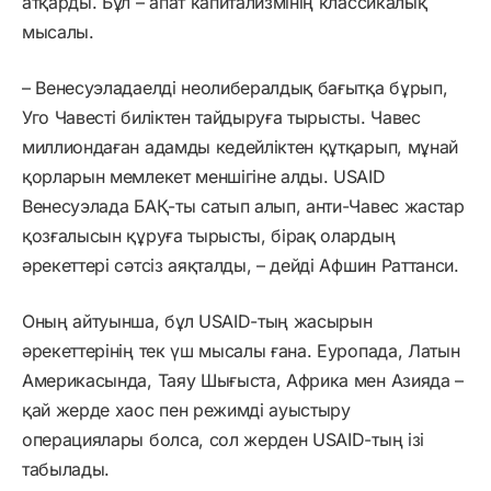
атқарды. Бұл – апат капитализмінің классикалық
мысалы.
– Венесуэладаелді неолибералдық бағытқа бұрып,
Уго Чавесті биліктен тайдыруға тырысты. Чавес
миллиондаған адамды кедейліктен құтқарып, мұнай
қорларын мемлекет меншігіне алды. USAID
Венесуэлада БАҚ-ты сатып алып, анти-Чавес жастар
қозғалысын құруға тырысты, бірақ олардың
әрекеттері сәтсіз аяқталды, – дейді Афшин Раттанси.
Оның айтуынша, бұл USAID-тың жасырын
әрекеттерінің тек үш мысалы ғана. Еуропада, Латын
Америкасында, Таяу Шығыста, Африка мен Азияда –
қай жерде хаос пен режимді ауыстыру
операциялары болса, сол жерден USAID-тың ізі
табылады.