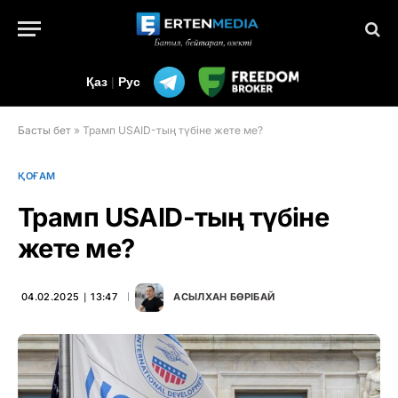
Қаз
|
Рус
Басты бет
»
Трамп USAID-тың түбіне жете ме?
ҚОҒАМ
Трамп USAID-тың түбіне
жете ме?
04.02.2025 ∣ 13:47
АСЫЛХАН БӨРІБАЙ