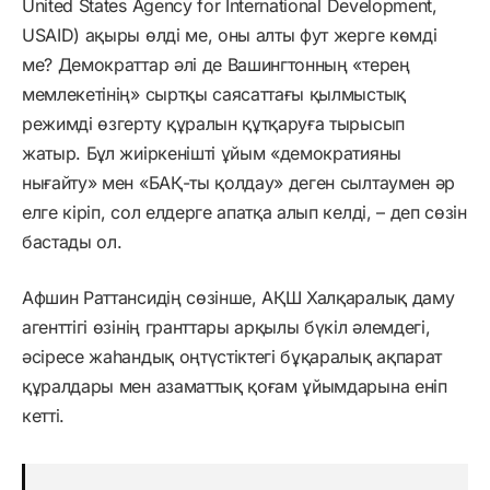
United States Agency for International Development,
USAID) ақыры өлді ме, оны алты фут жерге көмді
ме? Демократтар әлі де Вашингтонның «терең
мемлекетінің» сыртқы саясаттағы қылмыстық
режимді өзгерту құралын құтқаруға тырысып
жатыр. Бұл жиіркенішті ұйым «демократияны
нығайту» мен «БАҚ-ты қолдау» деген сылтаумен әр
елге кіріп, сол елдерге апатқа алып келді, – деп сөзін
бастады ол.
Афшин Раттансидің сөзінше, АҚШ Халқаралық даму
агенттігі өзінің гранттары арқылы бүкіл әлемдегі,
әсіресе жаһандық оңтүстіктегі бұқаралық ақпарат
құралдары мен азаматтық қоғам ұйымдарына еніп
кетті.