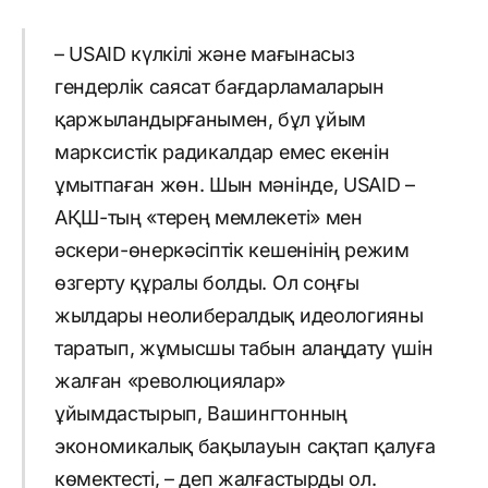
– USAID күлкілі және мағынасыз
гендерлік саясат бағдарламаларын
қаржыландырғанымен, бұл ұйым
марксистік радикалдар емес екенін
ұмытпаған жөн. Шын мәнінде, USAID –
АҚШ-тың «терең мемлекеті» мен
әскери-өнеркәсіптік кешенінің режим
өзгерту құралы болды. Ол соңғы
жылдары неолибералдық идеологияны
таратып, жұмысшы табын алаңдату үшін
жалған «революциялар»
ұйымдастырып, Вашингтонның
экономикалық бақылауын сақтап қалуға
көмектесті, – деп жалғастырды ол.