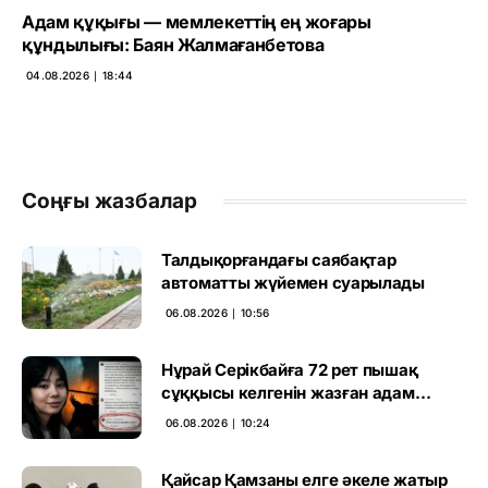
Адам құқығы — мемлекеттің ең жоғары
құндылығы: Баян Жалмағанбетова
04.08.2026 ∣ 18:44
Соңғы жазбалар
Талдықорғандағы саябақтар
автоматты жүйемен суарылады
06.08.2026 ∣ 10:56
Нұрай Серікбайға 72 рет пышақ
сұққысы келгенін жазған адам
ұсталды
06.08.2026 ∣ 10:24
Қайсар Қамзаны елге әкеле жатыр