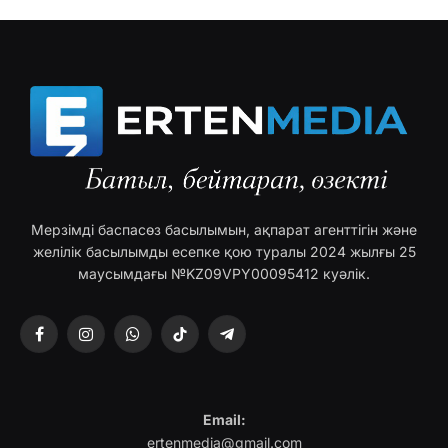
Мерзімді баспасөз басылымын, ақпарат агенттігін және
желілік басылымды есепке қою туралы 2024 жылғы 25
маусымдағы №KZ09VPY00095412 куәлік.
Facebook
Instagram
WhatsApp
TikTok
Telegram
Email:
ertenmedia@gmail.com