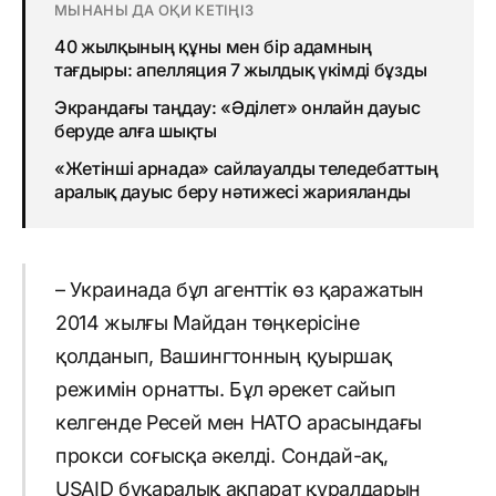
МЫНАНЫ ДА ОҚИ КЕТІҢІЗ
40 жылқының құны мен бір адамның
тағдыры: апелляция 7 жылдық үкімді бұзды
Экрандағы таңдау: «Әділет» онлайн дауыс
беруде алға шықты
«Жетінші арнада» сайлауалды теледебаттың
аралық дауыс беру нәтижесі жарияланды
– Украинада бұл агенттік өз қаражатын
2014 жылғы Майдан төңкерісіне
қолданып, Вашингтонның қуыршақ
режимін орнатты. Бұл әрекет сайып
келгенде Ресей мен НАТО арасындағы
прокси соғысқа әкелді. Сондай-ақ,
USAID бұқаралық ақпарат құралдарын