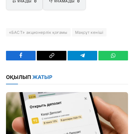
👍 ҰНАДЫ
0
👎 ҰНАМАДЫ
0
«БАСТ» акционерлік қоғамы
Мақсұт кеніші
Facebook
Copy
Telegram
WhatsAp
Link
ОҚЫЛЫП
ЖАТЫР