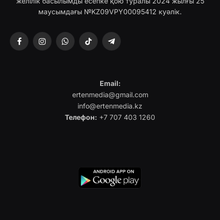
желілік басылымды есепке қою туралы 2024 жылғы 25
маусымдағы №KZ09VPY00095412 куәлік.
Facebook
Instagram
WhatsApp
TikTok
Telegram
Email:
ertenmedia@gmail.com
info@ertenmedia.kz
Телефон:
+7 707 403 1260