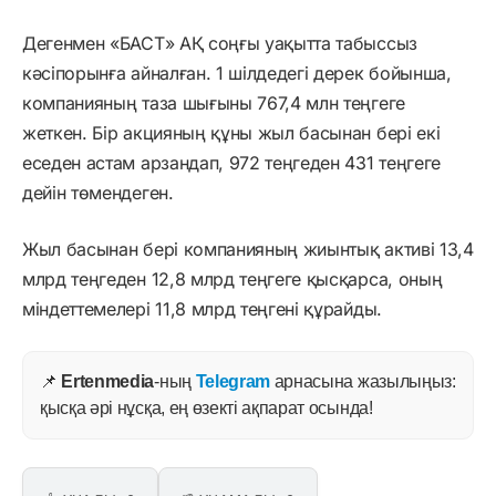
Дегенмен «БАСТ» АҚ соңғы уақытта табыссыз
кәсіпорынға айналған. 1 шілдедегі дерек бойынша,
компанияның таза шығыны 767,4 млн теңгеге
жеткен. Бір акцияның құны жыл басынан бері екі
еседен астам арзандап, 972 теңгеден 431 теңгеге
дейін төмендеген.
Жыл басынан бері компанияның жиынтық активі 13,4
млрд теңгеден 12,8 млрд теңгеге қысқарса, оның
міндеттемелері 11,8 млрд теңгені құрайды.
📌
Ertenmedia
-ның
Telegram
арнасына жазылыңыз:
қысқа әрі нұсқа, ең өзекті ақпарат осында!