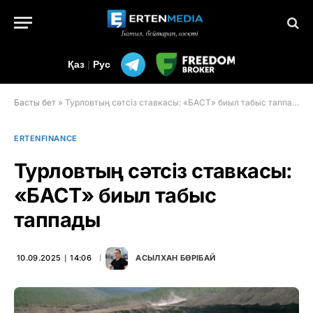
Қаз
|
Рус
Басты бет
»
Турловтың сәтсіз ставкасы: «БАСТ» биыл табыс таппады
ERTENFINANCE
Турловтың сәтсіз ставкасы:
«БАСТ» биыл табыс
таппады
10.09.2025 ∣ 14:06
АСЫЛХАН БӨРІБАЙ