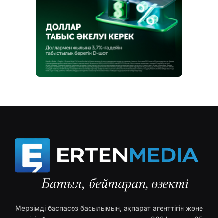
Мерзімді баспасөз басылымын, ақпарат агенттігін және