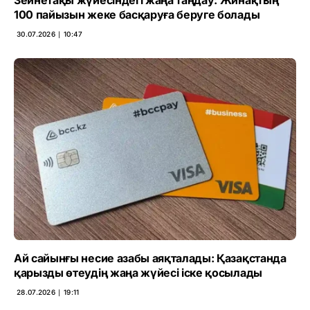
Зейнетақы жүйесіндегі жаңа таңдау: Жинақтың
100 пайызын жеке басқаруға беруге болады
30.07.2026 ∣ 10:47
Ай сайынғы несие азабы аяқталады: Қазақстанда
қарызды өтеудің жаңа жүйесі іске қосылады
28.07.2026 ∣ 19:11