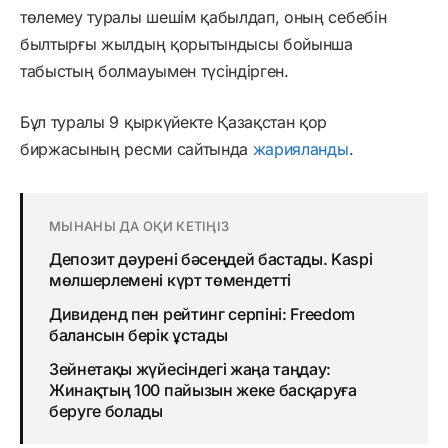
төлемеу туралы шешім қабылдап, оның себебін
былтырғы жылдың қорытындысы бойынша
табыстың болмауымен түсіндірген.
Бұл туралы 9 қыркүйекте Қазақстан қор
биржасының ресми сайтында
жарияланды
.
МЫНАНЫ ДА ОҚИ КЕТІҢІЗ
Депозит дәурені бәсеңдей бастады. Kaspi
мөлшерлемені күрт төмендетті
Дивиденд пен рейтинг серпіні: Freedom
балансын берік ұстады
Зейнетақы жүйесіндегі жаңа таңдау:
Жинақтың 100 пайызын жеке басқаруға
беруге болады