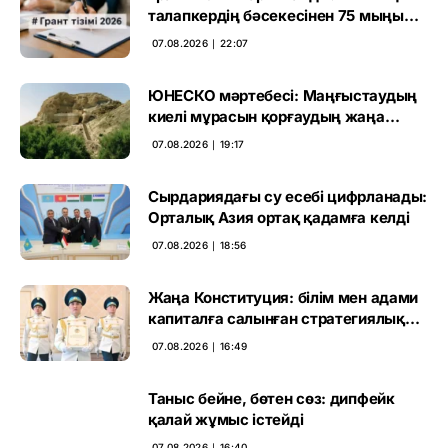
талапкердің бәсекесінен 75 мыңы
өтті
07.08.2026 ∣ 22:07
ЮНЕСКО мәртебесі: Маңғыстаудың
киелі мұрасын қорғаудың жаңа
кезеңі басталды
07.08.2026 ∣ 19:17
Сырдариядағы су есебі цифрланады:
Орталық Азия ортақ қадамға келді
07.08.2026 ∣ 18:56
Жаңа Конституция: білім мен адами
капиталға салынған стратегиялық
негіз
07.08.2026 ∣ 16:49
Таныс бейне, бөтен сөз: дипфейк
қалай жұмыс істейді
07.08.2026 ∣ 16:40