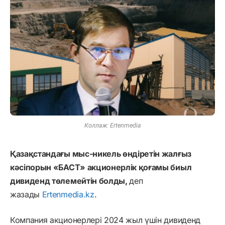
Коллаж: Ertenmedia
Қазақстандағы мыс-никель өндіретін жалғыз
кәсіпорын «БАСТ» акционерлік қоғамы биыл
дивиденд төлемейтін болды,
деп
жазады
Ertenmedia.kz
.
Компания акционерлері 2024 жыл үшін дивиденд