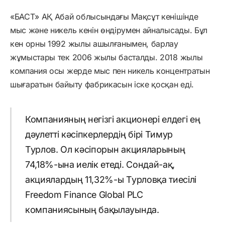
«БАСТ» АҚ Абай облысындағы Мақсұт кенішінде
мыс және никель кенін өндірумен айналысады. Бұл
кен орны 1992 жылы ашылғанымен, барлау
жұмыстары тек 2006 жылы басталды. 2018 жылы
компания осы жерде мыс пен никель концентратын
шығаратын байыту фабрикасын іске қосқан еді.
Компанияның негізгі акционері елдегі ең
дәулетті кәсіпкерлердің бірі Тимур
Турлов. Ол кәсіпорын акцияларының
74,18%-ына иелік етеді. Сондай-ақ,
акциялардың 11,32%-ы Турловқа тиесілі
Freedom Finance Global PLC
компаниясының бақылауында.