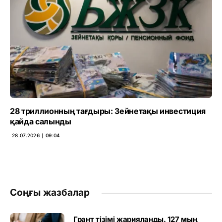
28 триллионның тағдыры: Зейнетақы инвестиция
қайда салынды
28.07.2026 ∣ 09:04
Соңғы жазбалар
Грант тізімі жарияланды. 127 мың