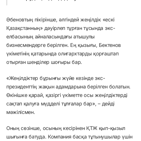
Әбеновтың пікірінше, әлгіндей жеңілдік «ескі
Қазақстанның» дәуірлеп тұрған тұсында экс-
елбасының айналасындағы атышулы
бизнесмендерге берілген. Ең қызығы, Бектенов
үкіметінің қатарында олигархтарды қорғаштап
отырған шенділер шоғыры бар.
«Жеңілдіктер бұрынғы жүйе кезінде экс-
президенттің жақын адамдарына берілген болатын.
Өкінішке қарай, қазіргі үкіметте осы жеңілдіктерді
сақтап қалуға мүдделі тұлғалар бар», – дейді
мәжілісмен.
Оның сөзінше, осының кесірінен ҚТЖ қып-қызыл
шығынға батуда. Компания басқа тұтынушылар үшін