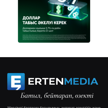
Мерзімді баспасөз басылымын, ақпарат агенттігін және