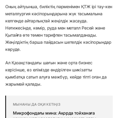
Оның айтуынша, биліктің пәрменімен ҚТЖ ірі тау-кен
металлургия кәсіпорындарына жүк тасымалына
келгенде айтарлықтай жеңілдік жасауда.
Нәтижесінде, көмір, руда мен металл Ресей және
Қытайға өте төмен тарифпен тасымалданады.
Жеңілдіктің барша пайдасын шетелдік кәсіпорындар
көруде.
Ал Қазақстандағы шағын және орта бизнес
керісінше, өз елімізде өндірілген шикізатты
қымбатқа сатып алуға мәжбүр, кейде тіпті оған да
жарымай қалады.
МЫНАНЫ ДА ОҚИ КЕТІҢІЗ
Микрофондағы мина: Ақорда тойханаға