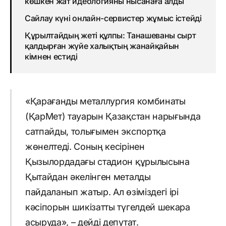
көшкен жат идеологияны нысанаға алды
Сайлау күні онлайн-сервистер жұмыс істейді
Құрылтайдың жеті құлпы: Танашеваны сырт
қалдырған жүйе халықтың жанайқайын
кімнен естиді
«Қарағанды металлургия комбинаты
(ҚарМет) тауарын Қазақстан нарығында
сатпайды, толығымен экспортқа
жөнелтеді. Соның кесірінен
Қызылордадағы стадион құрылысына
Қытайдан әкелінген металды
пайдаланып жатыр. Ал өзіміздегі ірі
кәсіпорын шикізатты түгелдей шекара
асыруда», – дейді депутат.