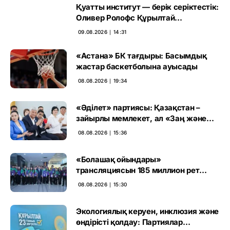
Қуатты институт — берік серіктестік:
Оливер Ролофс Құрылтай
сайлауының маңызын бағалады
09.08.2026 ∣ 14:31
«Астана» БК тағдыры: Басымдық
жастар баскетболына ауысады
08.08.2026 ∣ 19:34
«Әділет» партиясы: Қазақстан –
зайырлы мемлекет, ал «Заң және
тәртіп» қағидаты баршаға міндетті
08.08.2026 ∣ 15:36
«Болашақ ойындары»
трансляциясын 185 миллион рет
көрген
08.08.2026 ∣ 15:30
Экологиялық керуен, инклюзия және
өндірісті қолдау: Партиялар