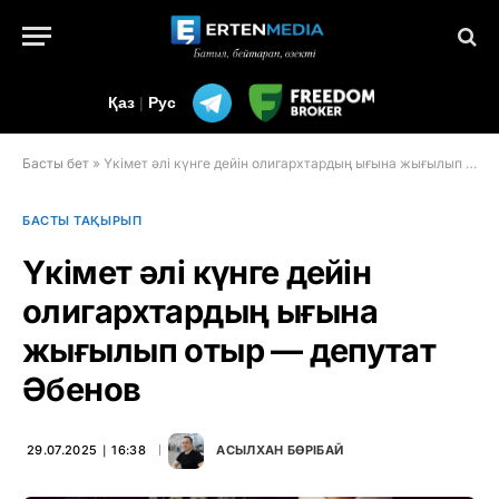
Қаз
|
Рус
Басты бет
»
Үкімет әлі күнге дейін олигархтардың ығына жығылып отыр — депутат Әбенов
БАСТЫ ТАҚЫРЫП
Үкімет әлі күнге дейін
олигархтардың ығына
жығылып отыр — депутат
Әбенов
29.07.2025 ∣ 16:38
АСЫЛХАН БӨРІБАЙ