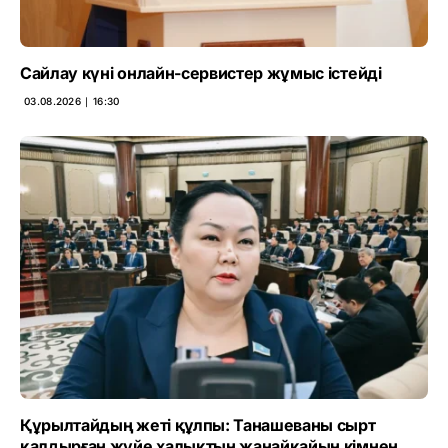
Сайлау күні онлайн-сервистер жұмыс істейді
03.08.2026 ∣ 16:30
Құрылтайдың жеті құлпы: Танашеваны сырт
қалдырған жүйе халықтың жанайқайын кімнен