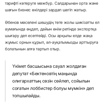
тарифті көтеруге мәжбүр. Салдарынан орта және
шағын бизнес өкілдері зардап шегіп жатыр.
Әбенов мәселені шешудің төте жолы шикізатты ел
аумағында өңдеп, дайын өнім ретінде экспортқа
шығару деп есептейді. Осы арқылы елде жаңа
жұмыс орнын құрып, әл-ауқатымызды арттыруға
болатынын алға тартып отыр.
Үкімет басшысына сауал жолдаған
депутат «Бектеновтің маңында
олигархаттың сөзін сөйлеп, сойылын
соғатын лоббистер болуы мүмкін» деп
топшылайды.