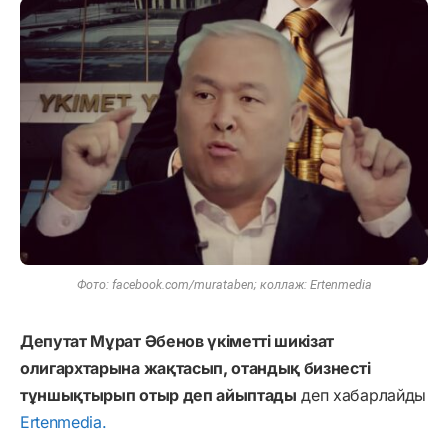
Фото: facebook.com/murataben; коллаж: Ertenmedia
Депутат Мұрат Әбенов үкіметті шикізат
олигархтарына жақтасып, отандық бизнесті
тұншықтырып отыр деп айыптады
деп хабарлайды
Ertenmedia.