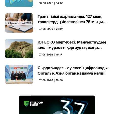
өңірлерде қандай мәселе көтерді
08.08.2026 ∣ 14:06
Грант тізімі жарияланды. 127 мың
талапкердің бәсекесінен 75 мыңы
өтті
07.08.2026 ∣ 22:07
ЮНЕСКО мәртебесі: Маңғыстаудың
киелі мұрасын қорғаудың жаңа
кезеңі басталды
07.08.2026 ∣ 19:17
Сырдариядағы су есебі цифрланады:
Орталық Азия ортақ қадамға келді
07.08.2026 ∣ 18:56