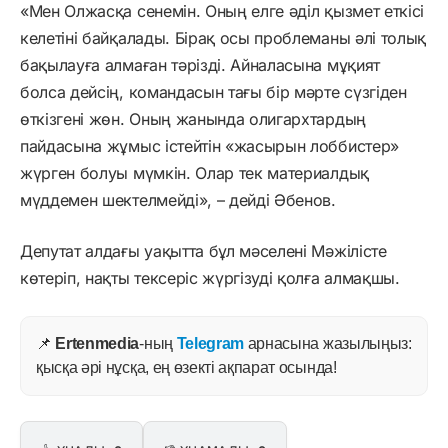
«Мен Олжасқа сенемін. Оның елге әділ қызмет еткісі
келетіні байқалады. Бірақ осы проблеманы әлі толық
бақылауға алмаған тәрізді. Айналасына мұқият
болса дейсің, командасын тағы бір мәрте сүзгіден
өткізгені жөн. Оның жанында олигархтардың
пайдасына жұмыс істейтін «жасырын лоббистер»
жүрген болуы мүмкін. Олар тек материалдық
мүддемен шектелмейді», – дейді Әбенов.
Депутат алдағы уақытта бұл мәселені Мәжілісте
көтеріп, нақты тексеріс жүргізуді қолға алмақшы.
📌
Ertenmedia
-ның
Telegram
арнасына жазылыңыз:
қысқа әрі нұсқа, ең өзекті ақпарат осында!