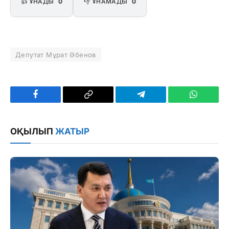
👍 ҰНАДЫ
0
👎 ҰНАМАДЫ
0
Депутат Мұрат Әбенов
Facebook
Copy
Telegram
WhatsAp
Link
ОҚЫЛЫП
ЖАТЫР