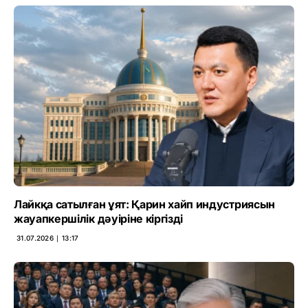
Лайкқа сатылған ұят: Қарин хайп индустриясын
жауапкершілік дәуіріне кіргізді
31.07.2026 ∣ 13:17