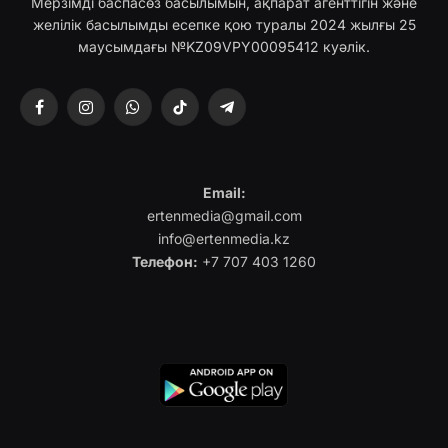
Мерзімді баспасөз басылымын, ақпарат агенттігін және
желілік басылымды есепке қою туралы 2024 жылғы 25
маусымдағы №KZ09VPY00095412 куәлік.
Facebook
Instagram
WhatsApp
TikTok
Telegram
Email:
ertenmedia@gmail.com
info@ertenmedia.kz
Телефон:
+7 707 403 1260