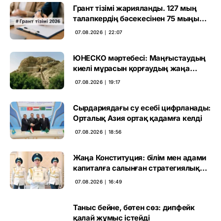
Грант тізімі жарияланды. 127 мың
талапкердің бәсекесінен 75 мыңы
өтті
07.08.2026 ∣ 22:07
ЮНЕСКО мәртебесі: Маңғыстаудың
киелі мұрасын қорғаудың жаңа
кезеңі басталды
07.08.2026 ∣ 19:17
Сырдариядағы су есебі цифрланады:
Орталық Азия ортақ қадамға келді
07.08.2026 ∣ 18:56
Жаңа Конституция: білім мен адами
капиталға салынған стратегиялық
негіз
07.08.2026 ∣ 16:49
Таныс бейне, бөтен сөз: дипфейк
қалай жұмыс істейді