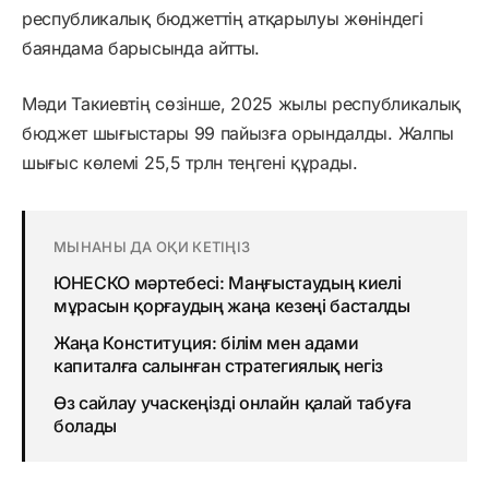
республикалық бюджеттің атқарылуы жөніндегі
баяндама барысында айтты.
Мәди Такиевтің сөзінше, 2025 жылы республикалық
бюджет шығыстары 99 пайызға орындалды. Жалпы
шығыс көлемі 25,5 трлн теңгені құрады.
МЫНАНЫ ДА ОҚИ КЕТІҢІЗ
ЮНЕСКО мәртебесі: Маңғыстаудың киелі
мұрасын қорғаудың жаңа кезеңі басталды
Жаңа Конституция: білім мен адами
капиталға салынған стратегиялық негіз
Өз сайлау учаскеңізді онлайн қалай табуға
болады