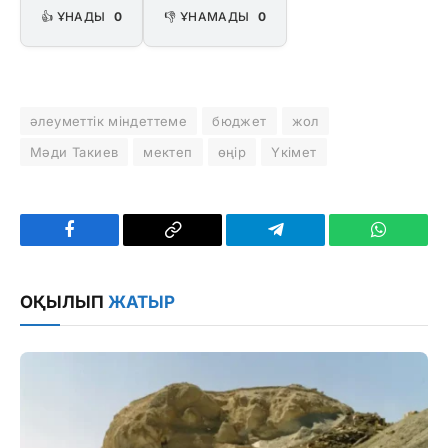
👍 ҰНАДЫ
0
👎 ҰНАМАДЫ
0
әлеуметтік міндеттеме
бюджет
жол
Мәди Такиев
мектеп
өңір
Үкімет
Facebook
Copy
Telegram
WhatsAp
Link
ОҚЫЛЫП
ЖАТЫР