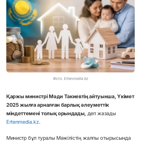
Фото: Ertenmedia.kz
Қаржы министрі Мәди Такиевтің айтуынша, Үкімет
2025 жылға арналған барлық әлеуметтік
міндеттемені толық орындады,
деп жазады
Ertenmedia.kz
.
Министр бұл туралы Мәжілістің жалпы отырысында