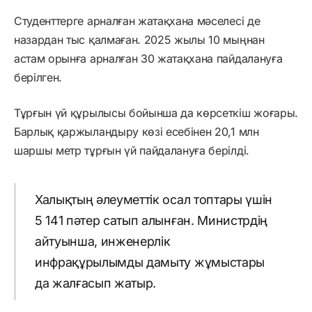
Студенттерге арналған жатақхана мәселесі де
назардан тыс қалмаған. 2025 жылы 10 мыңнан
астам орынға арналған 30 жатақхана пайдалануға
берілген.
Тұрғын үй құрылысы бойынша да көрсеткіш жоғары.
Барлық қаржыландыру көзі есебінен 20,1 млн
шаршы метр тұрғын үй пайдалануға берілді.
Халықтың әлеуметтік осал топтары үшін
5 141 пәтер сатып алынған. Министрдің
айтуынша, инженерлік
инфрақұрылымды дамыту жұмыстары
да жалғасып жатыр.