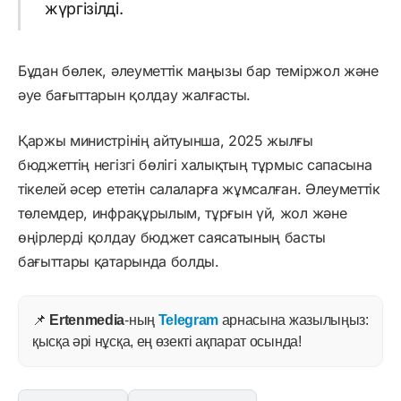
жүргізілді.
Бұдан бөлек, әлеуметтік маңызы бар теміржол және
әуе бағыттарын қолдау жалғасты.
Қаржы министрінің айтуынша, 2025 жылғы
бюджеттің негізгі бөлігі халықтың тұрмыс сапасына
тікелей әсер ететін салаларға жұмсалған. Әлеуметтік
төлемдер, инфрақұрылым, тұрғын үй, жол және
өңірлерді қолдау бюджет саясатының басты
бағыттары қатарында болды.
📌
Ertenmedia
-ның
Telegram
арнасына жазылыңыз:
қысқа әрі нұсқа, ең өзекті ақпарат осында!