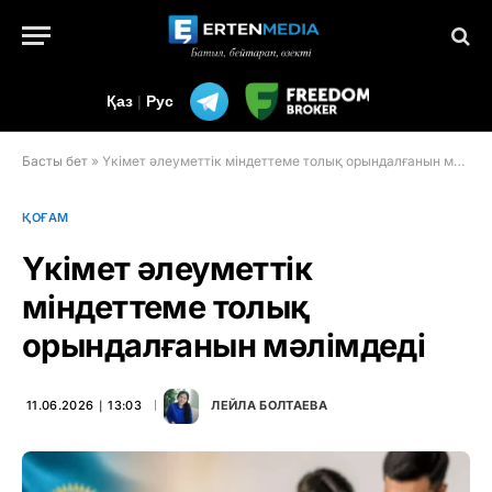
Қаз
|
Рус
Басты бет
»
Үкімет әлеуметтік міндеттеме толық орындалғанын мәлімдеді
ҚОҒАМ
Үкімет әлеуметтік
міндеттеме толық
орындалғанын мәлімдеді
11.06.2026 ∣ 13:03
ЛЕЙЛА БОЛТАЕВА