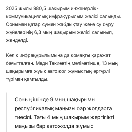
2025 жылы 980,5 шақырым инженерлік-
коммуникациялық инфрақұрылым желісі салынды.
Сонымен қатар сумен жабдықтау және су бұру
жүйелерінің 6,3 мың шақырым желісі салынып,
жөнделді.
Көлік инфрақұрылымына да қомақты қаражат
бағытталған. Мәди Такиевтің мәліметінше, 13 мың
шақырымға жуық автожол жұмыстың әртүрлі
түрімен қамтылды.
Соның ішінде 9 мың шақырымы
республикалық маңызы бар жолдарға
тиесілі. Тағы 4 мың шақырым жергілікті
маңызы бар автожолда жұмыс