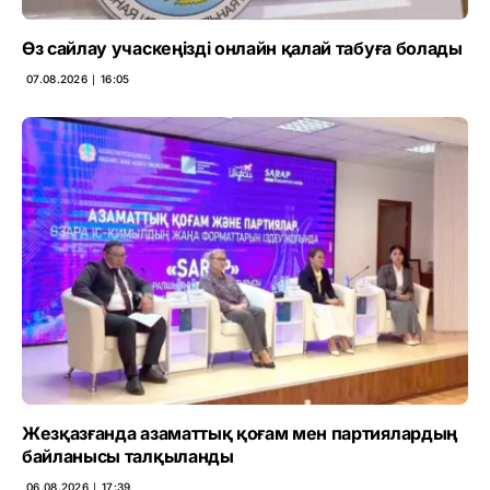
Өз сайлау учаскеңізді онлайн қалай табуға болады
07.08.2026 ∣ 16:05
Жезқазғанда азаматтық қоғам мен партиялардың
байланысы талқыланды
06.08.2026 ∣ 17:39