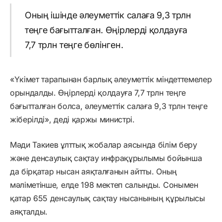
Оның ішінде әлеуметтік салаға 9,3 трлн
теңге бағытталған. Өңірлерді қолдауға
7,7 трлн теңге бөлінген.
«Үкімет тарапынан барлық әлеуметтік міндеттемелер
орындалды. Өңірлерді қолдауға 7,7 трлн теңге
бағытталған болса, әлеуметтік салаға 9,3 трлн теңге
жіберілді», деді қаржы министрі.
Мәди Такиев ұлттық жобалар аясында білім беру
және денсаулық сақтау инфрақұрылымы бойынша
да бірқатар нысан аяқталғанын айтты. Оның
мәліметінше, елде 198 мектеп салынды. Сонымен
қатар 655 денсаулық сақтау нысанының құрылысы
аяқталды.