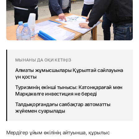
МЫНАНЫ ДА ОҚИ КЕТІҢІЗ
Алматы жұмысшылары Құрылтай сайлауына
үн қосты
Туризмнің екінші тынысы: Катонқарағай мен
Марқакөлге инвестиция не береді
Талдықорғандағы саябақтар автоматты
жүйемен суарылады
Мердігер ұйым өкілінің айтуынша, құрылыс