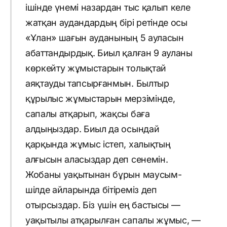
ішінде үнемі назардан тыс қалып келе
жатқан аудандардың бірі ретінде осы
«Ұлан» шағын ауданының 5 ауласын
абаттандырдық. Биыл қалған 9 ауланы
көркейту жұмыстарын толықтай
аяқтауды тапсырғанмын. Былтыр
құрылыс жұмыстарын мерзімінде,
сапалы атқарып, жақсы баға
алдыңыздар. Биыл да осындай
қарқында жұмыс істеп, халықтың
алғысын аласыздар деп сенемін.
Жобаны уақытынан бұрын маусым-
шілде айларында бітіреміз деп
отырсыздар. Біз үшін ең бастысы —
уақытылы атқарылған сапалы жұмыс, —