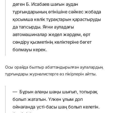
деген Б. Исабаев шағын аудан
тұрғындарының өтінішіне сәйкес жобада
қосымша көлік тұрақтарын қарастыруды
да тапсырды. Яғни ауладағы
автомашиналар жедел жәрдем, өрт
сөндіру қызметінің көліктеріне бөгет
болмауы керек.
Осы орайда былтыр абаттандырылған аулалардың
тұрғындары журналистерге өз пікірлерін айтты.
— Бұрын алаңы шаңы шығып, топырақ
болып жататын. Үлкен ұлым доп
ойнағанда үсті-басы шаң болып келетін.