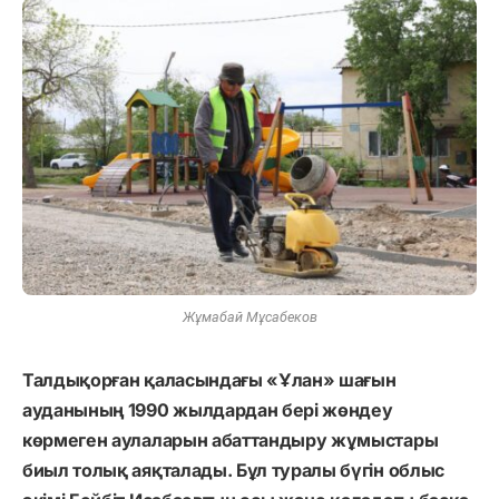
Жұмабай Мұсабеков
Талдықорған қаласындағы «Ұлан» шағын
ауданының 1990 жылдардан бері жөндеу
көрмеген аулаларын абаттандыру жұмыстары
биыл толық аяқталады. Бұл туралы бүгін облыс