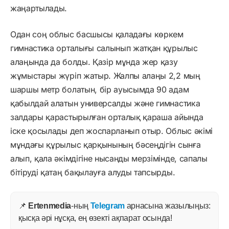
жаңартылады.
Одан соң облыс басшысы қаладағы көркем
гимнастика орталығы салынып жатқан құрылыс
алаңында да болды. Қазір мұнда жер қазу
жұмыстары жүріп жатыр. Жалпы алаңы 2,2 мың
шаршы метр болатын, бір ауысымда 90 адам
қабылдай алатын универсалды және гимнастика
залдары қарастырылған орталық қараша айында
іске қосылады деп жоспарланып отыр. Облыс әкімі
мұндағы құрылыс қарқынының бәсеңдігін сынға
алып, қала әкімдігіне нысанды мерзімінде, сапалы
бітіруді қатаң бақылауға алуды тапсырды.
📌
Ertenmedia
-ның
Telegram
арнасына жазылыңыз:
қысқа әрі нұсқа, ең өзекті ақпарат осында!