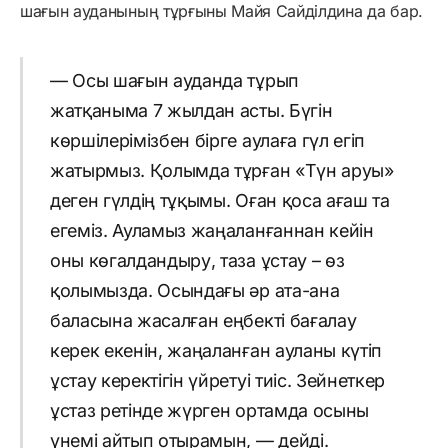
шағын ауданының тұрғыны Майя Сайділдина да бар.
— Осы шағын ауданда тұрып
жатқаныма 7 жылдан асты. Бүгін
көршілерімізбен бірге аулаға гүл егіп
жатырмыз. Қолымда тұрған «Түн аруы»
деген гүлдің тұқымы. Оған қоса ағаш та
егеміз. Ауламыз жаңаланғаннан кейін
оны көгалдандыру, таза ұстау – өз
қолымызда. Осындағы әр ата-ана
баласына жасалған еңбекті бағалау
керек екенін, жаңаланған ауланы күтіп
ұстау керектігін үйретуі тиіс. Зейнеткер
ұстаз ретінде жүрген ортамда осыны
үнемі айтып отырамын, — дейді.