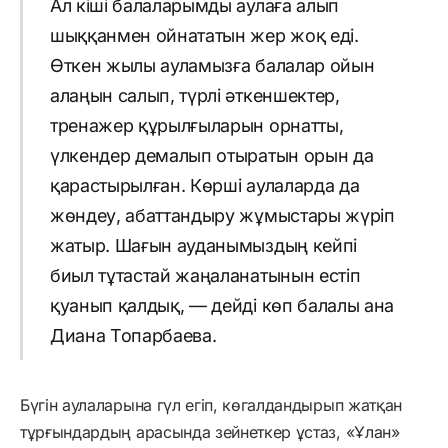
Ал кіші балаларымды аулаға алып
шыққанмен ойнататын жер жоқ еді.
Өткен жылы ауламызға балалар ойын
алаңын салып, түрлі әткеншектер,
тренажер құрылғыларын орнатты,
үлкендер демалып отыратын орын да
қарастырылған. Көрші аулаларда да
жөндеу, абаттандыру жұмыстары жүріп
жатыр. Шағын ауданымыздың кейпі
биыл тұтастай жаңаланатынын естіп
қуанып қалдық, — дейді көп балалы ана
Диана Топарбаева.
Бүгін аулаларына гүл егіп, көгалдандырып жатқан
тұрғындардың арасында зейнеткер ұстаз, «Ұлан»