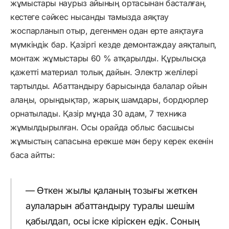
жұмыстары наурыз айының ортасынан басталған,
кестеге сәйкес нысанды тамызда аяқтау
жоспарланып отыр, дегенмен одан ерте аяқтауға
мүмкіндік бар. Қазіргі кезде демонтаждау аяқталып,
монтаж жұмыстары 60 % атқарылды. Құрылысқа
қажетті материал толық дайын. Электр желілері
тартылды. Абаттандыру барысында балалар ойын
алаңы, орындықтар, жарық шамдары, бордюрлер
орнатылады. Қазір мұнда 30 адам, 7 техника
жұмылдырылған. Осы орайда облыс басшысы
жұмыстың сапасына ерекше мән беру керек екенін
баса айтты:
— Өткен жылы қаланың тозығы жеткен
аулаларын абаттандыру туралы шешім
қабылдап, осы іске кіріскен едік. Соның