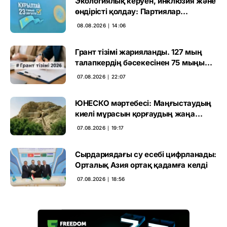
Экологиялық керуен, инклюзия және
өндірісті қолдау: Партиялар
өңірлерде қандай мәселе көтерді
08.08.2026 ∣ 14:06
Грант тізімі жарияланды. 127 мың
талапкердің бәсекесінен 75 мыңы
өтті
07.08.2026 ∣ 22:07
ЮНЕСКО мәртебесі: Маңғыстаудың
киелі мұрасын қорғаудың жаңа
кезеңі басталды
07.08.2026 ∣ 19:17
Сырдариядағы су есебі цифрланады:
Орталық Азия ортақ қадамға келді
07.08.2026 ∣ 18:56