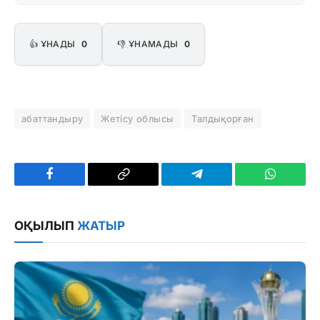
👍 ҰНАДЫ
0
👎 ҰНАМАДЫ
0
абаттандыру
Жетісу облысы
Талдықорған
Facebook
Copy
Telegram
WhatsAp
Link
ОҚЫЛЫП
ЖАТЫР