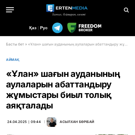
Қаз
|
Рус
Басты бет
»
«Ұлан» шағын ауданының аулаларын абаттандыру жұмыстары биыл толық аяқталады
АЙМАҚ
«Ұлан» шағын ауданының
аулаларын абаттандыру
жұмыстары биыл толық
аяқталады
24.04.2025 ∣ 09:44
АСЫЛХАН БӨРІБАЙ