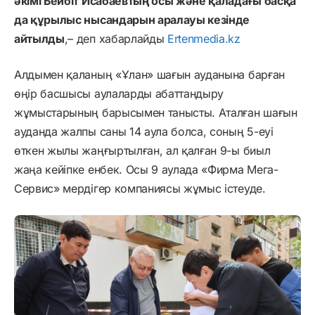
әкімі Бейбіт Исабаевтың осы және қаладағы басқа
да құрылыс нысандарын аралауы кезінде
айтылды
,– деп хабарлайды
Ertenmedia.kz
Алдымен қаланың «Ұлан» шағын ауданына барған
өңір басшысы аулаларды абаттандыру
жұмыстарының барысымен танысты. Аталған шағын
ауданда жалпы саны 14 аула болса, соның 5-еуі
өткен жылы жаңғыртылған, ал қалған 9-ы биыл
жаңа кейіпке енбек. Осы 9 аулада «Фирма Мега-
Сервис» мердігер компаниясы жұмыс істеуде.