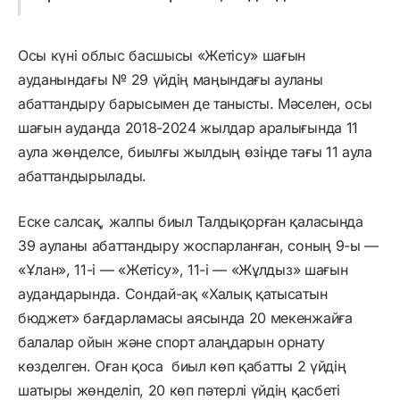
Осы күні облыс басшысы «Жетісу» шағын
ауданындағы № 29 үйдің маңындағы ауланы
абаттандыру барысымен де танысты. Мәселен, осы
шағын ауданда 2018-2024 жылдар аралығында 11
аула жөнделсе, биылғы жылдың өзінде тағы 11 аула
абаттандырылады.
Еске салсақ, жалпы биыл Талдықорған қаласында
39 ауланы абаттандыру жоспарланған, соның 9-ы —
«Ұлан», 11-і — «Жетісу», 11-і — «Жұлдыз» шағын
аудандарында. ​Сондай-ақ «Халық қатысатын
бюджет» бағдарламасы аясында 20 мекенжайға
балалар ойын және спорт алаңдарын орнату
көзделген. Оған қоса биыл көп қабатты 2 үйдің
шатыры жөнделіп, 20 көп пәтерлі үйдің қасбеті