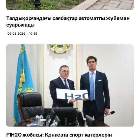
Талдықорғандағы саябақтар автоматты жүйемен
суарылады
06.08.2026 ∣ 10:56
F1H2O жобасы: Қонаевта спорт катерлерін