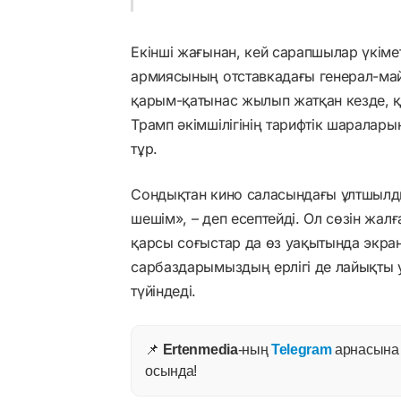
Екінші жағынан, кей сарапшылар үкіме
армиясының отставкадағы генерал-ма
қарым-қатынас жылып жатқан кезде, қа
Трамп әкімшілігінің тарифтік шаралар
тұр.
Сондықтан кино саласындағы ұлтшылд
шешім», – деп есептейді. Ол сөзін жа
қарсы соғыстар да өз уақытында экра
сарбаздарымыздың ерлігі де лайықты 
түйіндеді.
📌
Ertenmedia
-ның
Telegram
арнасына ж
осында!