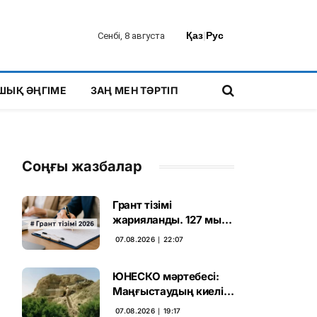
Қаз
|
Рус
Сенбі, 8 августа
ШЫҚ ӘҢГІМЕ
ЗАҢ МЕН ТӘРТІП
Соңғы жазбалар
Грант тізімі
жарияланды. 127 мың
талапкердің
07.08.2026 ∣ 22:07
бәсекесінен 75 мыңы
өтті
ЮНЕСКО мәртебесі:
Маңғыстаудың киелі
мұрасын қорғаудың
07.08.2026 ∣ 19:17