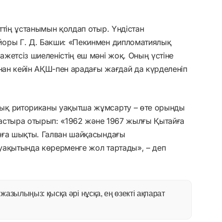
ттің ұстанымын қолдап отыр. Үндістан
йоры Г. Д. Бакши: «Пекинмен дипломатиялық
жетсіз шиеленістің еш мәні жоқ. Оның үстіне
ынан кейін АҚШ-пен арадағы жағдай да күрделеніп
ық риториканы уақытша жұмсарту – өте орынды
лғастыра отырып: «1962 және 1967 жылғы Қытайға
нға шықты. Галван шайқасындағы
уақытында көрерменге жол тартады», – деп
азылыңыз: қысқа әрі нұсқа, ең өзекті ақпарат