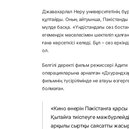
Джавахарлал Неру университетінің бұ
құптайды. Оның айтуынша, Пәкістанды 
мүлде басқа. «Үндістандағы сөз бост
егемендік мәселесімен шектеліп қалға
ғана көрсеткісі келеді. Бұл – сөз еркін
ол.
Белгілі деректі фильм режиссері Адит
операцияларына арналған «Дхурандхар»
фильмнің түсірілімінде не атауы өзгер
болмаған.
«Кино өнерін Пәкістанға қарсы 
Қытайға тиіспеуге мәжбүрлейд
арқылы сыртқы саясатты жасыры