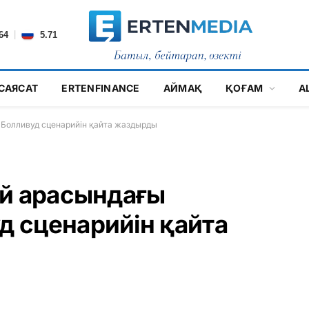
|
64
5.71
САЯСАТ
ERTENFINANCE
АЙМАҚ
ҚОҒАМ
А
Болливуд сценарийін қайта жаздырды
ай арасындағы
 сценарийін қайта