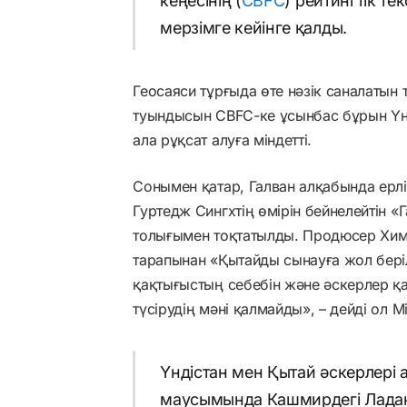
кеңесінің (
CBFC
) рейтингтік те
мерзімге кейінге қалды.
Геосаяси тұрғыда өте нәзік саналатын 
туындысын CBFC-ке ұсынбас бұрын Үнд
ала рұқсат алуға міндетті.
Сонымен қатар, Галван алқабында ерліг
Гуртедж Сингхтің өмірін бейнелейтін «Г
толығымен тоқтатылды. Продюсер Хима
тарапынан «Қытайды сынауға жол беріл
қақтығыстың себебін және әскерлер қ
түсірудің мәні қалмайды», – дейді ол
Үндістан мен Қытай әскерлері
маусымында Кашмирдегі Ладакх