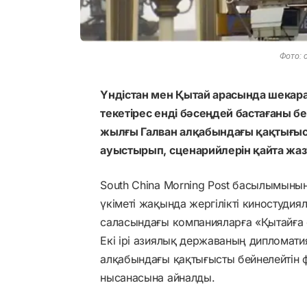
Фото: 
Үндістан мен Қытай арасында шекара
текетірес енді бәсеңдей бастағаны бе
жылғы Галван алқабындағы қақтығыс
ауыстырып, сценарийлерін қайта жаз
South China Morning Post басылымыны
үкіметі жақында жергілікті киностудия
саласындағы компанияларға «Қытайға 
Екі ірі азиялық державаның дипломат
алқабындағы қақтығысты бейнелейтін 
нысанасына айналды.