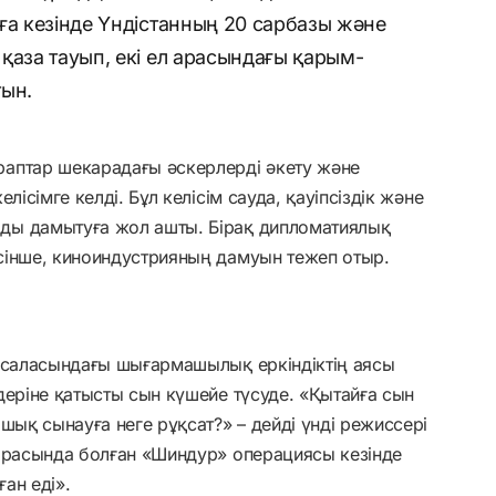
ға кезінде Үндістанның 20 сарбазы және
қаза тауып, екі ел арасындағы қарым-
тын.
аптар шекарадағы әскерлерді әкету және
лісімге келді. Бұл келісім сауда, қауіпсіздік және
ды дамытуға жол ашты. Бірақ дипломатиялық
сінше, киноиндустрияның дамуын тежеп отыр.
о саласындағы шығармашылық еркіндіктің аясы
деріне қатысты сын күшейе түсуде. «Қытайға сын
шық сынауға неге рұқсат?» – дейді үнді режиссері
 арасында болған «Шиндур» операциясы кезінде
ан еді».