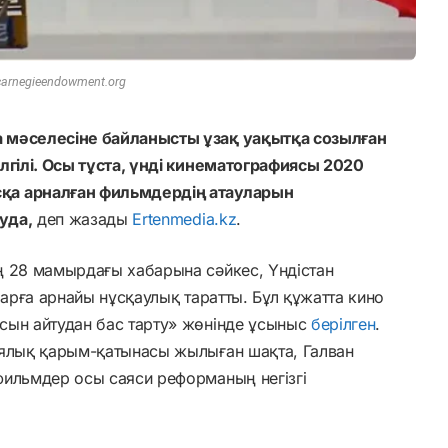
carnegieendowment.org
 мәселесіне байланысты ұзақ уақытқа созылған
лгілі. Осы тұста, үнді кинематографиясы 2020
қа арналған фильмдердің атауларын
уда,
деп жазады
Ertenmedia.kz
.
ң 28 мамырдағы хабарына сәйкес, Үндістан
ларға арнайы нұсқаулық таратты. Бұл құжатта кино
сын айтудан бас тарту» жөнінде ұсыныс
берілген
.
иялық қарым-қатынасы жылыған шақта, Галван
фильмдер осы саяси реформаның негізгі