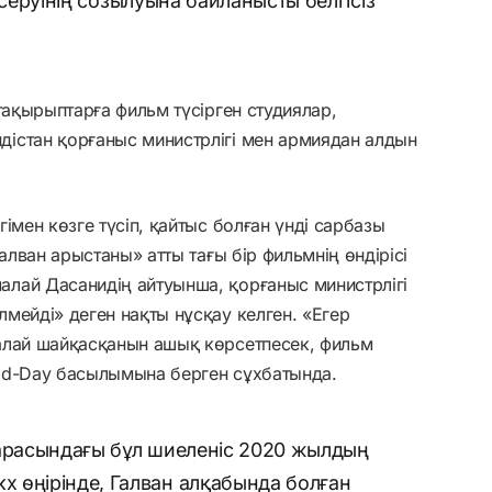
ксеруінің созылуына байланысты белгісіз
тақырыптарға фильм түсірген студиялар,
істан қорғаныс министрлігі мен армиядан алдын
імен көзге түсіп, қайтыс болған үнді сарбазы
алван арыстаны» атты тағы бір фильмнің өндірісі
лай Дасанидің айтуынша, қорғаныс министрлігі
мейді» деген нақты нұсқау келген. «Егер
алай шайқасқанын ашық көрсетпесек, фильм
 Mid-Day басылымына берген сұхбатында.
 арасындағы бұл шиеленіс 2020 жылдың
 өңірінде, Галван алқабында болған