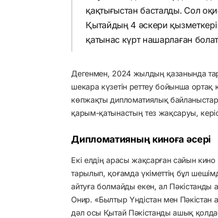
қақтығыстан басталды. Сол оқи
Қытайдың 4 әскери қызметкері 
қатынас күрт нашарлаған бола
Дегенмен, 2024 жылдың қазанында тар
шекара күзетін реттеу бойынша ортақ ке
көпжақты дипломатиялық байланыстар
қарым-қатынастың тез жақсаруы, кері
Дипломатияның киноға әсері
Екі елдің арасы жақсарған сайын кин
тарылып, қоғамда үкіметтің бұл шешім
айтуға болмайды екен, ал Пәкістанды а
Онир. «Былтыр Үндістан мен Пәкістан
дәл осы Қытай Пәкістанды ашық қолдағ