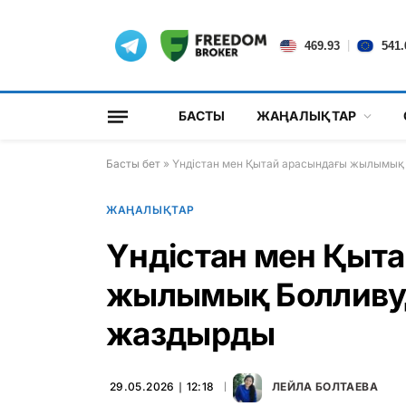
|
469.93
541.
БАСТЫ
ЖАҢАЛЫҚТАР
Басты бет
»
Үндістан мен Қытай арасындағы жылымық 
ЖАҢАЛЫҚТАР
Үндістан мен Қыт
жылымық Болливуд
жаздырды
29.05.2026 ∣ 12:18
ЛЕЙЛА БОЛТАЕВА