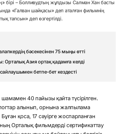
ң» бірі – Болливудтың жұлдызы Салман Хан басты
ында «Галван шайқасы» деп аталған фильмнің
ық тапсын» деп өзгертілді.
талапкердің бәсекесінен 75 мыңы өтті
: Орталық Азия ортақ қадамға келді
 сайлаушымен бетпе-бет кездесті
 шамамен 40 пайызы қайта түсірілген.
алогтар алынып, орнына жалпылама
 Бұған қоса, 17 сәуірге жоспарланған
ның Орталық фильмдерді сертификаттау