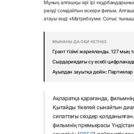
Мұның алғашқы әрі ірі «құрбандарыны
рөлді сомдайтын әскери фильм. Алғаш
атауы енді «Матрибхуми: Соғыс тынышт
МЫНАНЫ ДА ОҚИ КЕТІҢІЗ
Грант тізімі жарияланды. 127 мың 
Сырдариядағы су есебі цифрланады
Ауылдан зауытқа дейін: Партиялар
Ақпаратқа қарағанда, фильмнің
Қытайды тікелей сынайтын ди
сипаттағы сөздер қолданылған.
фильмнің премьерасы Үндістан