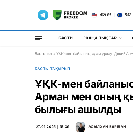
|
469.85
542.
БАСТЫ
ЖАҢАЛЫҚТАР
Басты бет
»
ҰҚК-мен байланыс, адам ұрлау: Дикий А
БАСТЫ ТАҚЫРЫП
ҰҚК-мен байланыс
Арман мен оның қ
былығы ашылды
27.01.2025 ∣ 15:09
АСЫЛХАН БӨРІБАЙ