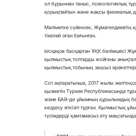
ол бұрыннан таныс, психологиялық тұ
қорықпайтын және жақсы физикалық д
Мәліметке сүйенсек, Жұмагелдиевтің 
тікелей оған бағынған.
Ысқақов басқарған ҰҚК бөлімшесі Жұ
қылмыстық топтарды жойғаны анықтал
қылмыстық тобының заңсыз әрекеттері
Сот ақпаратынша, 2017 жылы желтоқ
қызметін Түркия Республикасында тұры
және БАӘ-де ұйымның құрылымдық бө
кездесу өткізіп тұрған. Қылмыстық ұ
түсімдерді қамтамасыз ету мақсатында