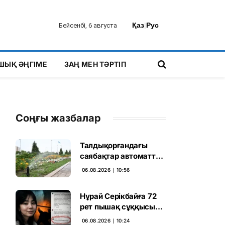
Қаз
|
Рус
Бейсенбі, 6 августа
ШЫҚ ӘҢГІМЕ
ЗАҢ МЕН ТӘРТІП
Соңғы жазбалар
Талдықорғандағы
саябақтар автоматты
жүйемен суарылады
06.08.2026 ∣ 10:56
Нұрай Серікбайға 72
рет пышақ сұққысы
келгенін жазған адам
06.08.2026 ∣ 10:24