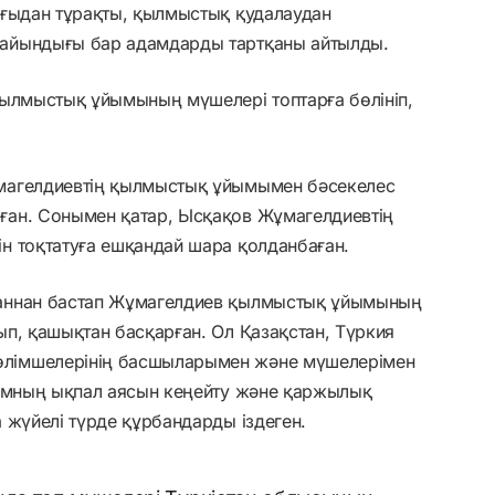
рғыдан тұрақты, қылмыстық қудалаудан
айындығы бар адамдарды тартқаны айтылды.
қылмыстық ұйымының мүшелері топтарға бөлініп,
магелдиевтің қылмыстық ұйымымен бәсекелес
ған. Сонымен қатар, Ысқақов Жұмагелдиевтің
н тоқтатуға ешқандай шара қолданбаған.
саннан бастап Жұмагелдиев қылмыстық ұйымының
п, қашықтан басқарған. Ол Қазақстан, Түркия
лімшелерінің басшыларымен және мүшелерімен
йымның ықпал аясын кеңейту және қаржылық
 жүйелі түрде құрбандарды іздеген.