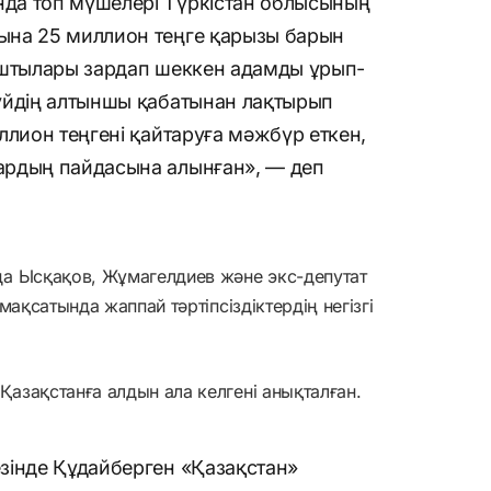
да топ мүшелері Түркістан облысының
ына 25 миллион теңге қарызы барын
ыштылары зардап шеккен адамды ұрып-
үйдің алтыншы қабатынан лақтырып
ллион теңгені қайтаруға мәжбүр еткен,
ардың пайдасына алынған», — деп
а Ысқақов, Жұмагелдиев және экс-депутат
ақсатында жаппай тәртіпсіздіктердің негізгі
азақстанға алдын ала келгені анықталған.
зінде Құдайберген «Қазақстан»