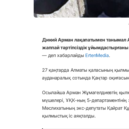
Дикий Арман лақапатымен танымал 
жаппай тәртіпсіздік ұйымдастырғаны
— деп хабарлайды
ErtenMedia
.
27 қаңтарда Алматы қаласының қылмы
ауданаралық сотында Қаңтар оқиғасын
Осылайша Арман Жұмагелдиевтің қыл
мүшелері, ҰҚК-ның 5-департаментінің
Мәслихатының экс-депутаты Қайрат Құ
қылмыстық іс аяқталды.