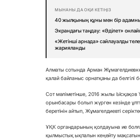
МЫНАНЫ ДА ОҚИ КЕТІҢІЗ
40 жылқының құны мен бір адамны
Экрандағы таңдау: «Әділет» онлай
«Жетінші арнада» сайлауалды теле
жарияланды
Алматы сотында Арман Жұмагелдиевке
қалай байланыс орнатқаны да белгілі 
Сот мәліметінше, 2016 жылы Ысқақов
орынбасары болып жүрген кезінде ұлтт
беретінін айтып, Жұмагелдиевті серікте
ҰҚК органдарының қолдауына ие болғ
қылмыстық ықпалын кеңейту мақсатынд