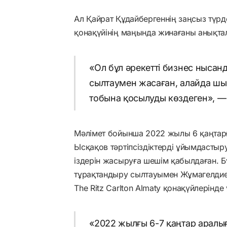
Ал Қайрат Құдайбергеннің заңсыз түр
қонақүйінің маңында жинағаны анықта
«Ол бұл әрекетті бизнес нысан
сылтаумен жасаған, алайда ш
тобына қосылуды көздеген», —
Мәлімет бойынша 2022 жылы 6 қаңтарғ
Ысқақов тәртіпсіздіктерді ұйымдастыр
іздерін жасыруға шешім қабылдаған. 
тұрақтандыру сылтауымен Жұмагелдие
The Ritz Carlton Almaty қонақүйлерінде
«2022 жылғы 6-7 қаңтар арал