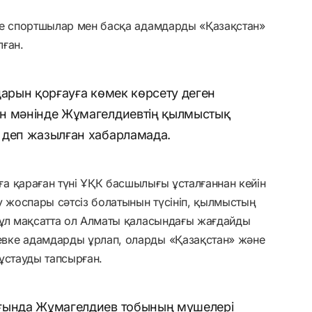
де спортшылар мен басқа адамдарды «Қазақстан»
лған.
дарын қорғауға көмек көрсету деген
ын мәнінде Жұмагелдиевтің қылмыстық
 деп жазылған хабарламада.
а қараған түні ҰҚК басшылығы ұсталғаннан кейін
у жоспары сәтсіз болатынын түсініп, қылмыстың
Бұл мақсатта ол Алматы қаласындағы жағдайды
вке адамдарды ұрлап, оларды «Қазақстан» және
 ұстауды тапсырған.
ығында Жұмагелдиев тобының мүшелері