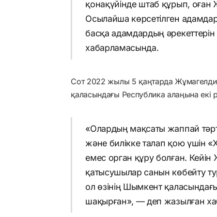
қонақүйінде штаб құрып, оған
Осылайша көрсетілген адамдар
басқа адамдардың әрекеттерін
хабарламасында.
Сот 2022 жылы 5 қаңтарда Жұмагелди
қаласындағы Республика алаңына екі 
«Олардың мақсаты жаппай тәрті
және билікке талап қою үшін «
емес орган құру болған. Кейін 
қатысушылар санын көбейту ту
ол өзінің Шымкент қаласындағ
шақырған», — деп жазылған х