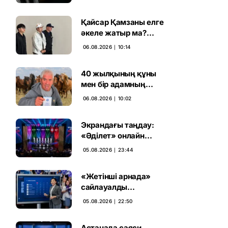
ұсталды
Қайсар Қамзаны елге
әкеле жатыр ма?
Атышулы Блогер
06.08.2026 ∣ 10:14
Виетнам әуежайында
көзге түсті
40 жылқының құны
мен бір адамның
тағдыры: апелляция 7
06.08.2026 ∣ 10:02
жылдық үкімді бұзды
Экрандағы таңдау:
«Әділет» онлайн
дауыс беруде алға
05.08.2026 ∣ 23:44
шықты
«Жетінші арнада»
сайлауалды
теледебаттың аралық
05.08.2026 ∣ 22:50
дауыс беру нәтижесі
жарияланды
Астанада саяси