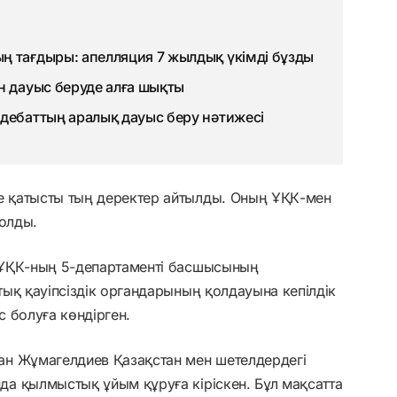
ң тағдыры: апелляция 7 жылдық үкімді бұзды
н дауыс беруде алға шықты
дебаттың аралық дауыс беру нәтижесі
 қатысты тың деректер айтылды. Оның ҰҚК-мен
болды.
 ҰҚК-ның 5-департаменті басшысының
ық қауіпсіздік органдарының қолдауына кепілдік
с болуға көндірген.
ан Жұмагелдиев Қазақстан мен шетелдердегі
а қылмыстық ұйым құруға кіріскен. Бұл мақсатта