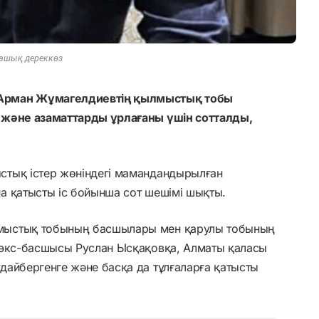
ашық дереккөз
Арман Жұмагелдиевтің қылмыстық тобы
 және азаматтарды ұрлағаны үшін сотталды,
стық істер жөніндегі мамандандырылған
а қатысты іс бойынша сот шешімі шықты.
мыстық тобының басшылары мен қарулы тобының
 экс-басшысы Руслан Ысқақовқа, Алматы қаласы
дайбергенге және басқа да тұлғаларға қатысты