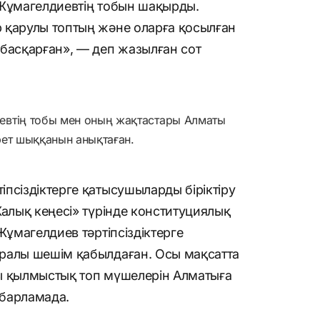
 Жұмагелдиевтің тобын шақырды.
 қарулы топтың және оларға қосылған
 басқарған», — деп жазылған сот
евтің тобы мен оның жақтастары Алматы
рет шыққанын анықтаған.
псіздіктерге қатысушыларды біріктіру
Халық кеңесі» түрінде конституциялық
Жұмагелдиев тәртіпсіздіктерге
ралы шешім қабылдаған. Осы мақсатта
ы қылмыстық топ мүшелерін Алматыға
абарламада.