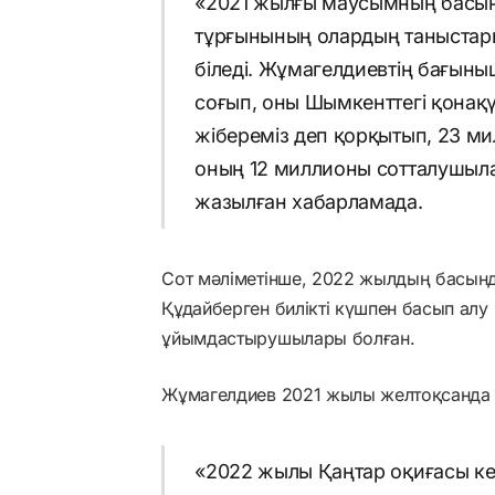
«2021 жылғы маусымның басын
тұрғынының олардың таныстар
біледі. Жұмагелдиевтің бағын
соғып, оны Шымкенттегі қонақ
жібереміз деп қорқытып, 23 ми
оның 12 миллионы сотталушыл
жазылған хабарламада.
Сот мәліметінше, 2022 жылдың басынд
Құдайберген билікті күшпен басып алу м
ұйымдастырушылары болған.
Жұмагелдиев 2021 жылы желтоқсанда Қ
«2022 жылы Қаңтар оқиғасы ке