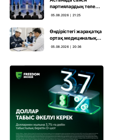
партиялардың теле
дебаты басталды
05.08.2026 ∣ 21:25
Өндірістегі жарақатқа
ортақ медициналық
талап енгізілмек
05.08.2026 ∣ 20:36