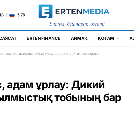
|
16
5.78
САЯСАТ
ERTENFINANCE
АЙМАҚ
ҚОҒАМ
А
рман мен оның қылмыстық тобының бар былығы ашылды
, адам ұрлау: Дикий
ылмыстық тобының бар