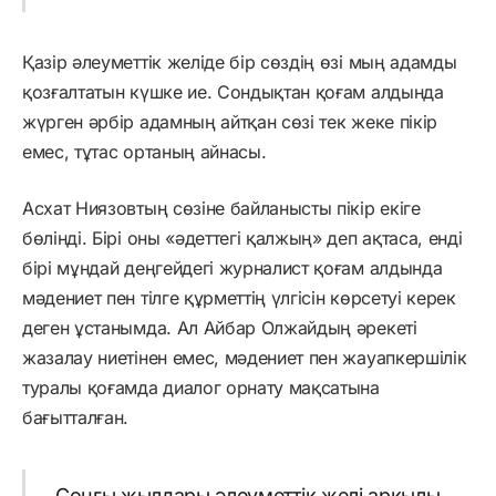
Қазір әлеуметтік желіде бір сөздің өзі мың адамды
қозғалтатын күшке ие. Сондықтан қоғам алдында
жүрген әрбір адамның айтқан сөзі тек жеке пікір
емес, тұтас ортаның айнасы.
Асхат Ниязовтың сөзіне байланысты пікір екіге
бөлінді. Бірі оны «әдеттегі қалжың» деп ақтаса, енді
бірі мұндай деңгейдегі журналист қоғам алдында
мәдениет пен тілге құрметтің үлгісін көрсетуі керек
деген ұстанымда. Ал Айбар Олжайдың әрекеті
жазалау ниетінен емес, мәдениет пен жауапкершілік
туралы қоғамда диалог орнату мақсатына
бағытталған.
Соңғы жылдары әлеуметтік желі арқылы