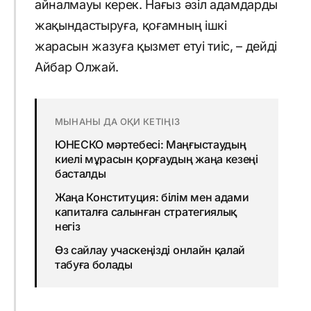
айналмауы керек. Нағыз әзіл адамдарды
жақындастыруға, қоғамның ішкі
жарасын жазуға қызмет етуі тиіс, – дейді
Айбар Олжай.
МЫНАНЫ ДА ОҚИ КЕТІҢІЗ
ЮНЕСКО мәртебесі: Маңғыстаудың
киелі мұрасын қорғаудың жаңа кезеңі
басталды
Жаңа Конституция: білім мен адами
капиталға салынған стратегиялық
негіз
Өз сайлау учаскеңізді онлайн қалай
табуға болады