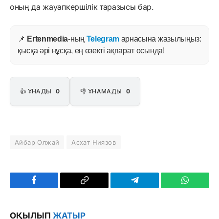
оның да жауапкершілік таразысы бар.
📌
Ertenmedia
-ның
Telegram
арнасына жазылыңыз:
қысқа әрі нұсқа, ең өзекті ақпарат осында!
👍 ҰНАДЫ
0
👎 ҰНАМАДЫ
0
Айбар Олжай
Асхат Ниязов
Facebook
Copy
Telegram
WhatsAp
Link
ОҚЫЛЫП
ЖАТЫР