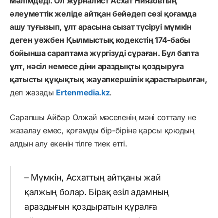
мәлімдеді. Ол журналист Асхат Ниязовтың
әлеуметтік желіде айтқан бейәдеп сөзі қоғамда
ашу туғызып, ұлт арасына сызат түсіруі мүмкін
деген уәжбен Қылмыстық кодекстің 174-бабы
бойынша сараптама жүргізуді сұраған. Бұл бапта
ұлт, нәсіл немесе діни араздықты қоздыруға
қатысты құқықтық жауапкершілік қарастырылған,
деп жазады
Ertenmedia.kz
.
Сарапшы Айбар Олжай мәселенің мәні сотталу не
жазалау емес, қоғамды бір-біріне қарсы қоюдың
алдын алу екенін тілге тиек етті.
– Мүмкін, Асхаттың айтқаны жай
қалжың болар. Бірақ әзіл адамның
араздығын қоздыратын құралға