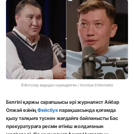
©Фотолар видодан скринделген / Коллаж Ertenmedia
Белгілі қаржы сарапшысы әрі журналист Айбар
Олжай өзінің
Фейсбук
парақшасында қоғамда
қызу талқыға түскен жағдайға байланысты Бас
прокуратураға ресми өтініш жолдағанын