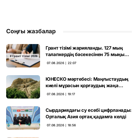
Соңғы жазбалар
Грант тізімі жарияланды. 127 мың
талапкердің бәсекесінен 75 мыңы
өтті
07.08.2026 ∣ 22:07
ЮНЕСКО мәртебесі: Маңғыстаудың
киелі мұрасын қорғаудың жаңа
кезеңі басталды
07.08.2026 ∣ 19:17
Сырдариядағы су есебі цифрланады:
Орталық Азия ортақ қадамға келді
07.08.2026 ∣ 18:56