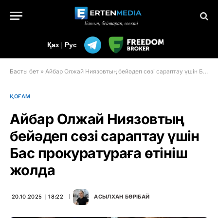
Қаз
|
Рус
Басты бет
»
Айбар Олжай Ниязовтың бейәдеп сөзі сараптау үшін Бас прокуратураға өтініш жолда
ҚОҒАМ
Айбар Олжай Ниязовтың
бейәдеп сөзі сараптау үшін
Бас прокуратураға өтініш
жолда
20.10.2025 ∣ 18:22
АСЫЛХАН БӨРІБАЙ