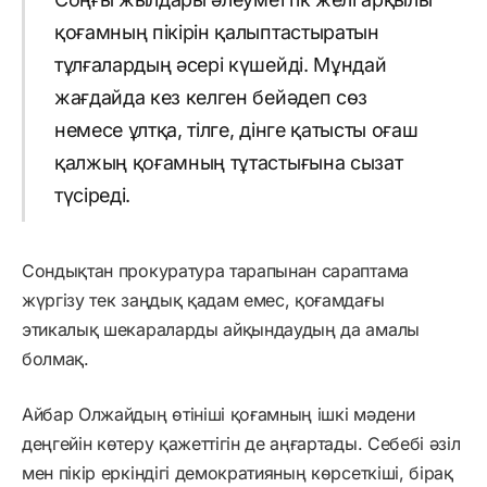
қоғамның пікірін қалыптастыратын
тұлғалардың әсері күшейді. Мұндай
жағдайда кез келген бейәдеп сөз
немесе ұлтқа, тілге, дінге қатысты оғаш
қалжың қоғамның тұтастығына сызат
түсіреді.
Сондықтан прокуратура тарапынан сараптама
жүргізу тек заңдық қадам емес, қоғамдағы
этикалық шекараларды айқындаудың да амалы
болмақ.
Айбар Олжайдың өтініші қоғамның ішкі мәдени
деңгейін көтеру қажеттігін де аңғартады. Себебі әзіл
мен пікір еркіндігі демократияның көрсеткіші, бірақ