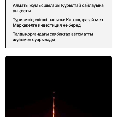
Алматы жұмысшылары Құрылтай сайлауына
үн қосты
Туризмнің екінші тынысы: Катонқарағай мен
Марқакөлге инвестиция не береді
Талдықорғандағы саябақтар автоматты
жүйемен суарылады