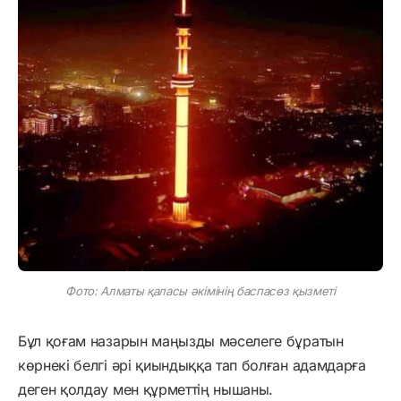
Фото: Алматы қаласы әкімінің баспасөз қызметі
Бұл қоғам назарын маңызды мәселеге бұратын
көрнекі белгі әрі қиындыққа тап болған адамдарға
деген қолдау мен құрметтің нышаны.