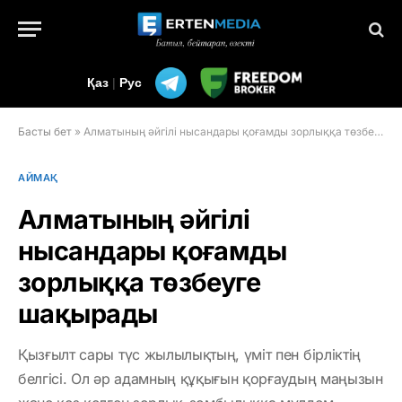
Қаз
|
Рус
Басты бет
»
Алматының әйгілі нысандары қоғамды зорлыққа төзбеуге шақырады
АЙМАҚ
Алматының әйгілі
нысандары қоғамды
зорлыққа төзбеуге
шақырады
Қызғылт сары түс жылылықтың, үміт пен бірліктің
белгісі. Ол әр адамның құқығын қорғаудың маңызын