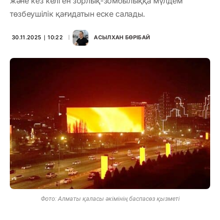
және кез келген зорлық-зомбылыққа мүлдем
төзбеушілік қағидатын еске салады.
30.11.2025 ∣ 10:22
АСЫЛХАН БӨРІБАЙ
Фото: Алматы қаласы әкімінің баспасөз қызметі