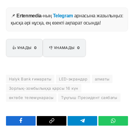
📌
Ertenmedia
-ның
Telegram
арнасына жазылыңыз:
қысқа әрі нұсқа, ең өзекті ақпарат осында!
👍 ҰНАДЫ
0
👎 ҰНАМАДЫ
0
Halyk Bank ғимараты
LED-экрандар
алматы
Зорлық-зомбылыққа қарсы 16 күн
өктөбе телемұнарасы
Тұңғыш Президент саябағы
Facebook
Copy
Telegram
WhatsAp