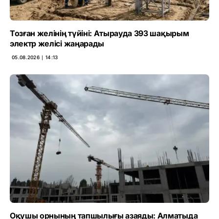
Тозған желінің түйіні: Атырауда 393 шақырым
электр желісі жаңарады
05.08.2026 ∣ 14:13
Оқушы орнының тапшылығы азаяды: Алматыда