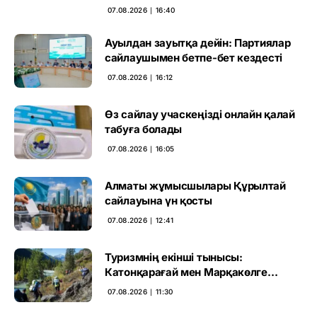
07.08.2026 ∣ 16:40
Ауылдан зауытқа дейін: Партиялар
сайлаушымен бетпе-бет кездесті
07.08.2026 ∣ 16:12
Өз сайлау учаскеңізді онлайн қалай
табуға болады
07.08.2026 ∣ 16:05
Алматы жұмысшылары Құрылтай
сайлауына үн қосты
07.08.2026 ∣ 12:41
Туризмнің екінші тынысы:
Катонқарағай мен Марқакөлге
инвестиция не береді
07.08.2026 ∣ 11:30