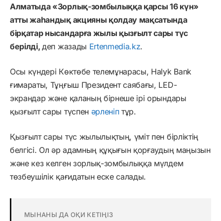
Алматыда «Зорлық-зомбылыққа қарсы 16 күн»
атты жаһандық акцияны қолдау мақсатында
бірқатар нысандарға жылы қызғылт сары түс
берілді,
деп жазады
Ertenmedia.kz
.
Осы күндері Көктөбе телемұнарасы, Halyk Bank
ғимараты, Тұңғыш Президент саябағы, LED-
экрандар және қаланың бірнеше ірі орындары
қызғылт сары түспен
әрленіп
тұр.
Қызғылт сары түс жылылықтың, үміт пен бірліктің
белгісі. Ол әр адамның құқығын қорғаудың маңызын
және кез келген зорлық-зомбылыққа мүлдем
төзбеушілік қағидатын еске салады.
МЫНАНЫ ДА ОҚИ КЕТІҢІЗ