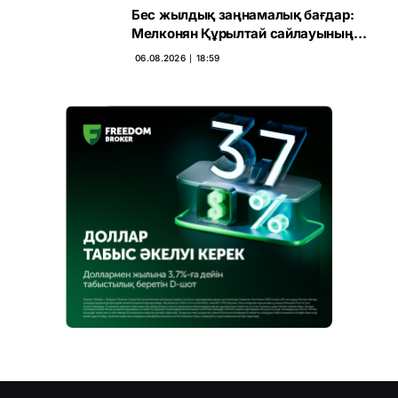
Бес жылдық заңнамалық бағдар:
Мелконян Құрылтай сайлауының
маңызын бағалады
06.08.2026 ∣ 18:59