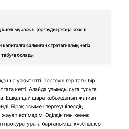
киелі мұрасын қорғаудың жаңа кезеңі
 капиталға салынған стратегиялық негіз
й табуға болады
анша уақыт өтті. Тергеушілер тағы бір
і аптаға кетті. Алайда ұлымды суға түсуге
та. Ешқандай шара қабылданып жатқан
ейді. Бірақ осымен тергеушілердің
с жауап естімедім. Әділдік пен көмек
ті прокуратураға барғанымда күзетшілер