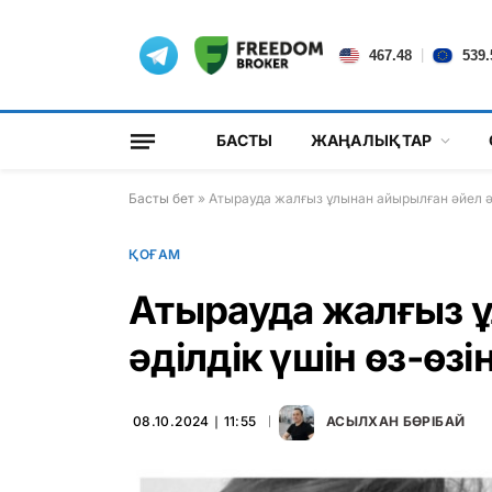
|
467.48
539.
БАСТЫ
ЖАҢАЛЫҚТАР
Басты бет
»
Атырауда жалғыз ұлынан айырылған әйел ә
ҚОҒАМ
Атырауда жалғыз 
әділдік үшін өз-өз
08.10.2024 ∣ 11:55
АСЫЛХАН БӨРІБАЙ