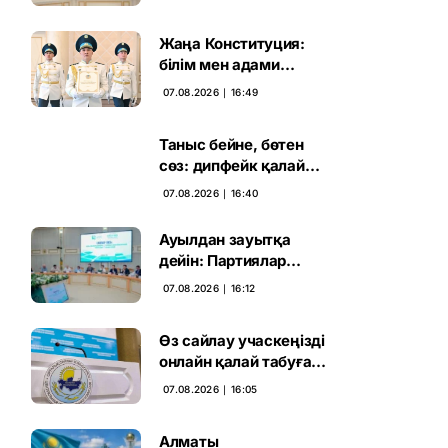
қадамға келді
Жаңа Конституция:
білім мен адами
капиталға салынған
07.08.2026 ∣ 16:49
стратегиялық негіз
Таныс бейне, бөтен
сөз: дипфейк қалай
жұмыс істейді
07.08.2026 ∣ 16:40
Ауылдан зауытқа
дейін: Партиялар
сайлаушымен бетпе-
07.08.2026 ∣ 16:12
бет кездесті
Өз сайлау учаскеңізді
онлайн қалай табуға
болады
07.08.2026 ∣ 16:05
Алматы