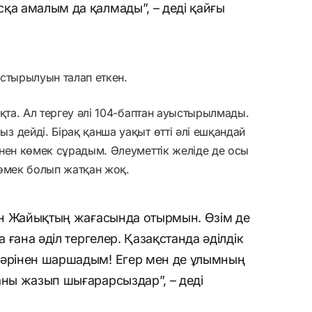
қа амалым да қалмады”, – деді қайғы
стырылуын талап еткен.
қта. Ал тергеу әлі 104-баптан ауыстырылмады.
 дейді. Бірақ қанша уақыт өтті әлі ешқандай
нен көмек сұрадым. Әлеуметтік желіде де осы
көмек болып жатқан жоқ.
кен Жайықтың жағасында отырмын. Өзім де
а ғана әділ тергелер. Қазақстанда әділдік
Бәрінен шаршадым! Егер мен де ұлымның
аны жазып шығарарсыздар”, – деді