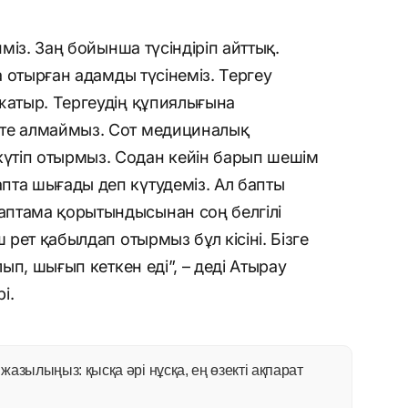
йміз. Заң бойынша түсіндіріп айттық.
да отырған адамды түсінеміз. Тергеу
жатыр. Тергеудің құпиялығына
ете алмаймыз. Сот медициналық
үтіп отырмыз. Содан кейін барып шешім
пта шығады деп күтудеміз. Ал бапты
птама қорытындысынан соң белгілі
 рет қабылдап отырмыз бұл кісіні. Бізге
лып, шығып кеткен еді”, – деді Атырау
і.
азылыңыз: қысқа әрі нұсқа, ең өзекті ақпарат