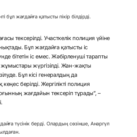
 бұл жағдайға қатысты пікір білдірді.
асы тексерілді. Участкелік полиция үйіне
анықтады. Бұл жағдайға қатысты іс
үнде бітетін іс емес. Жәбірленуші тарапты
ру жұмыстары жүргізілді. Жан-жақты
ілуде. Бұл кісі генералдың да
кеңес берілді. Жергілікті полиция
рғынның жағдайын тексеріп тұрады”, –
.
айға түсінік берді. Олардың сөзінше, Анаргүл
ылдаған.