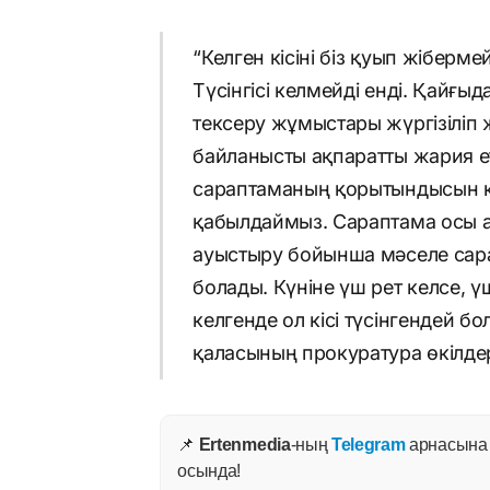
“Келген кісіні біз қуып жіберме
Түсінгісі келмейді енді. Қайғы
тексеру жұмыстары жүргізіліп 
байланысты ақпаратты жария 
сараптаманың қорытындысын к
қабылдаймыз. Сараптама осы а
ауыстыру бойынша мәселе сара
болады. Күніне үш рет келсе, үш
келгенде ол кісі түсінгендей бо
қаласының прокуратура өкілдер
📌
Ertenmedia
-ның
Telegram
арнасына ж
осында!