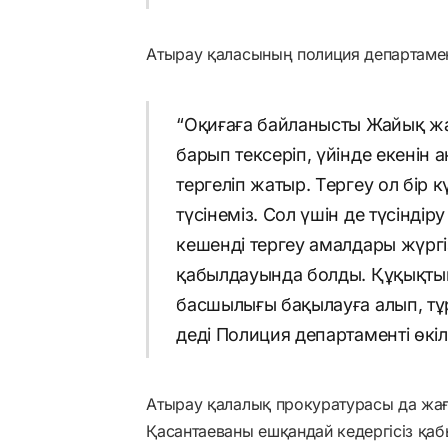
Атырау қаласының полиция департаменті
“Оқиғаға байланысты Жайық жағ
барып тексеріп, үйінде екенін 
тергеліп жатыр. Тергеу ол бір к
түсінеміз. Сол үшін де түсінді
кешенді тергеу амалдары жүргіз
қабылдауында болды. Құқықтық 
басшылығы бақылауға алып, тұ
деді Полиция департаменті өкілі
Атырау қалалық прокуратурасы да жағд
Қасантаеваны ешқандай кедергісіз қаб