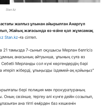
Stan.kz
астағы жалғыз ұлынан айырылған Анаргүл
айтып, Жайық жағасында өз-өзіне қол жұмсамақ
kz
Stan.kz
-ға сілтеп.
 21 тамызда 7-сынып оқушысы Мерлан белгісіз
рқұмның анасының айтуынша, ұлының суға өз
с. Себебі Мерланды сол күні көргендердің бәрі
 итеріп жіберді, ұлыңызды іздемей-ақ қойыңыз”
ырылғалы бері полиция мен прокуратураның
 Оның сөзінше, тергеу әлі күнге дейін созылып,
лазыған ана тіпті өмірден баз кешкенін