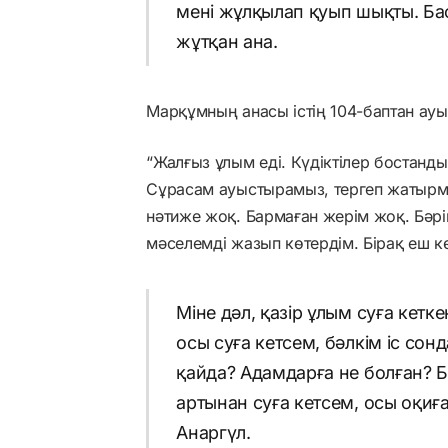
мені жұлқылап қуып шықты. Бас
жұтқан ана.
Марқұмның анасы істің 104-баптан ауы
“Жалғыз ұлым еді. Күдіктілер бостанды
Сұрасам ауыстырамыз, тергеп жатырмыз
нәтиже жоқ. Бармаған жерім жоқ. Бәрі
мәселемді жазып көтердім. Бірақ еш 
Міне дәл, қазір ұлым суға кет
осы суға кетсем, бәлкім іс сонд
қайда? Адамдарға не болған? 
артынан суға кетсем, осы оқиғ
Анаргүл.