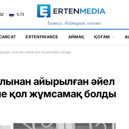
|
52
5.73
САЯСАТ
ERTENFINANCE
АЙМАҚ
ҚОҒАМ
А
ділдік үшін өз-өзіне қол жұмсамақ болды
ұлынан айырылған әйел
іне қол жұмсамақ болды