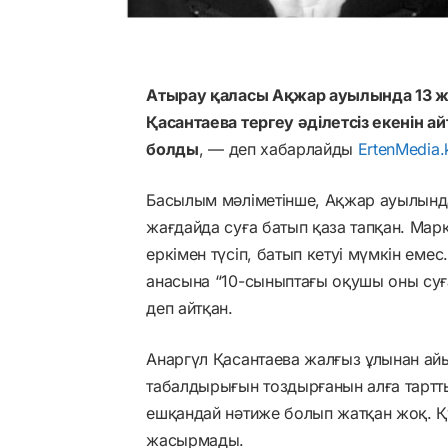
Атырау қаласы Ақжар ауылында 13 ж
Қасантаева тергеу әділетсіз екенін 
болды
, — деп хабарлайды
ErtenMedia.
Басылым мәліметінше, Ақжар ауылында
жағдайда суға батып қаза тапқан. Ма
еркімен түсіп, батып кетуі мүмкін еме
анасына “10-сыныптағы оқушы оны суға
деп айтқан.
Анаргүл Қасантаева жалғыз ұлынан ай
табалдырығын тоздырғанын алға тартты.
ешқандай нәтиже болып жатқан жоқ. Құ
жасырмады.