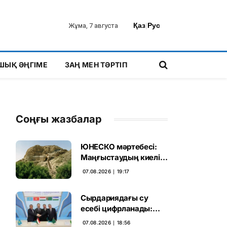
Қаз
|
Рус
Жұма, 7 августа
ШЫҚ ӘҢГІМЕ
ЗАҢ МЕН ТӘРТІП
Соңғы жазбалар
ЮНЕСКО мәртебесі:
Маңғыстаудың киелі
мұрасын қорғаудың
07.08.2026 ∣ 19:17
жаңа кезеңі басталды
Сырдариядағы су
есебі цифрланады:
Орталық Азия ортақ
07.08.2026 ∣ 18:56