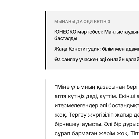
МЫНАНЫ ДА ОҚИ КЕТІҢІЗ
ЮНЕСКО мәртебесі: Маңғыстаудың 
басталды
Жаңа Конституция: білім мен адами
Өз сайлау учаскеңізді онлайн қала
“Міне ұлымның қазасынан бері қ
апта күтіңіз деді, күттім. Екінш
итермелегендер әлі бостандық
жоқ. Тергеу жүргізіліп жатыр д
бірнешеуі ауысты. Әлі бір дұры
сұрап бармаған жерім жоқ. Тіп