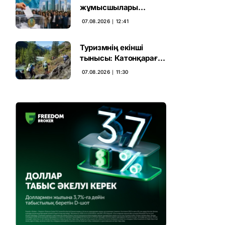
жұмысшылары
Құрылтай сайлауына
07.08.2026 ∣ 12:41
үн қосты
Туризмнің екінші
тынысы: Катонқарағай
мен Марқакөлге
07.08.2026 ∣ 11:30
инвестиция не береді