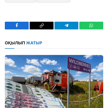
Facebook
Copy
Telegram
WhatsAp
Link
ОҚЫЛЫП
ЖАТЫР