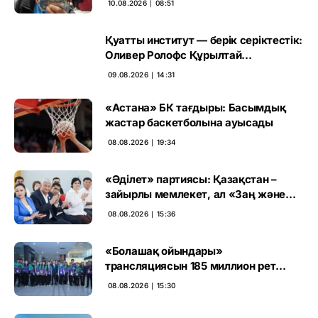
10.08.2026 ∣ 08:51
Қуатты институт — берік серіктестік:
Оливер Ролофс Құрылтай
сайлауының маңызын бағалады
09.08.2026 ∣ 14:31
«Астана» БК тағдыры: Басымдық
жастар баскетболына ауысады
08.08.2026 ∣ 19:34
«Әділет» партиясы: Қазақстан –
зайырлы мемлекет, ал «Заң және
тәртіп» қағидаты баршаға міндетті
08.08.2026 ∣ 15:36
«Болашақ ойындары»
трансляциясын 185 миллион рет
көрген
08.08.2026 ∣ 15:30