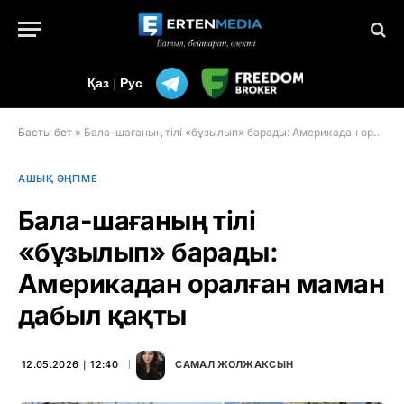
Қаз
|
Рус
Басты бет
»
Бала-шағаның тілі «бұзылып» барады: Америкадан оралған маман дабыл қақты
АШЫҚ ӘҢГІМЕ
Бала-шағаның тілі
«бұзылып» барады:
Америкадан оралған маман
дабыл қақты
12.05.2026 ∣ 12:40
САМАЛ ЖОЛЖАКСЫН