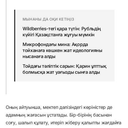
МЫНАНЫ ДА ОҚИ КЕТІҢІЗ
Wildberries-тегі қара түтін: Рубльдің
күйігі Қазақстанға жұғуы мүмкін
Микрофондағы мина: Ақорда
тойханаға көшкен жат идеологияны
нысанаға алды
Тойдағы тәліптік сарын: Қарин ұлттық
болмысқа жат уағызды сынға алды
Оның айтуынша, мектеп дәлізіндегі көріністер де
адамның жағасын ұстатады. Бір-бірінің басынан
соғу, шалып құлату, итеріп жіберу қалыпты жағдайға