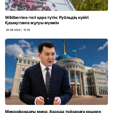
Wildberries-тегі қара түтін: Рубльдің күйігі
Қазақстанға жұғуы мүмкін
05.08.2026 ∣ 15:55
Микрофондағы мина: Ақорда тойханаға көшкен