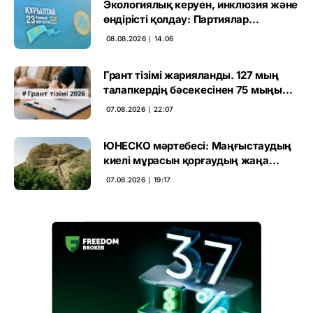
Экологиялық керуен, инклюзия және
өндірісті қолдау: Партиялар
өңірлерде қандай мәселе көтерді
08.08.2026 ∣ 14:06
Грант тізімі жарияланды. 127 мың
талапкердің бәсекесінен 75 мыңы
өтті
07.08.2026 ∣ 22:07
ЮНЕСКО мәртебесі: Маңғыстаудың
киелі мұрасын қорғаудың жаңа
кезеңі басталды
07.08.2026 ∣ 19:17