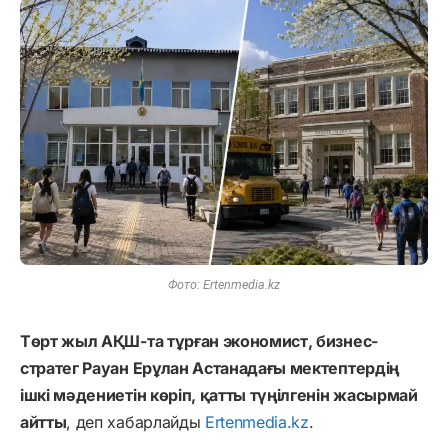
Фото: Ertenmedia.kz
Төрт жыл АҚШ-та тұрған экономист, бизнес-
стратег Рауан Ерұлан Астанадағы мектептердің
ішкі мәдениетін көріп, қатты түңілгенін жасырмай
айтты
, деп хабарлайды
Ertenmedia.kz
.