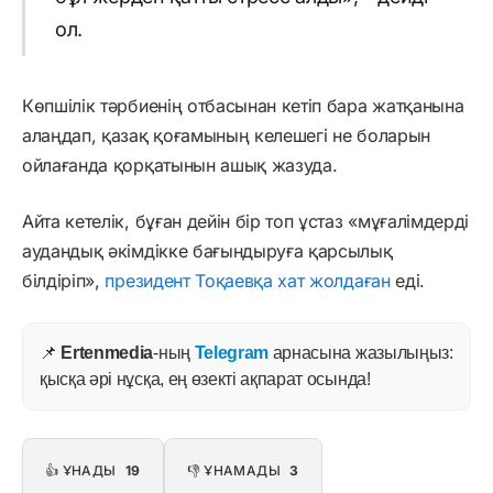
ол.
Көпшілік тәрбиенің отбасынан кетіп бара жатқанына
алаңдап, қазақ қоғамының келешегі не боларын
ойлағанда қорқатынын ашық жазуда.
Айта кетелік, бұған дейін бір топ ұстаз «мұғалімдерді
аудандық әкімдікке бағындыруға қарсылық
білдіріп»,
президент Тоқаевқа хат жолдаған
еді.
📌
Ertenmedia
-ның
Telegram
арнасына жазылыңыз:
қысқа әрі нұсқа, ең өзекті ақпарат осында!
👍 ҰНАДЫ
19
👎 ҰНАМАДЫ
3