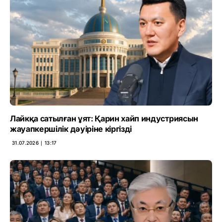
Лайкқа сатылған ұят: Қарин хайп индустриясын
жауапкершілік дәуіріне кіргізді
31.07.2026 ∣ 13:17