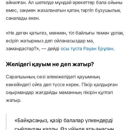
айналған. Ал шетелде мұндай әрекеттер бала ойыны
емес, заңмен жазаланатын қатаң тәртіп бұзушылық
саналады екен.
«Не деген қатыгез, менмен, тіл байлығы төмен ұрпақ
өсіріп жатырмыз деп ойланасыздар ма,
замандастар?», — дейді
осы тұста Рауан Ерұлан
.
Желідегі қауым не деп жатыр?
Сарапшының сөзі әлемжелідегі қауымның
көкейіндегі ойға дөп түссе керек. Пікір қалдырған
оқырмандар жағдайды маманның пікірін құптап
жатыр.
«Байқасаңыз, қазір балалар үлкендерді
сыйлаудан қалды. Өз үйінде ата-анасын