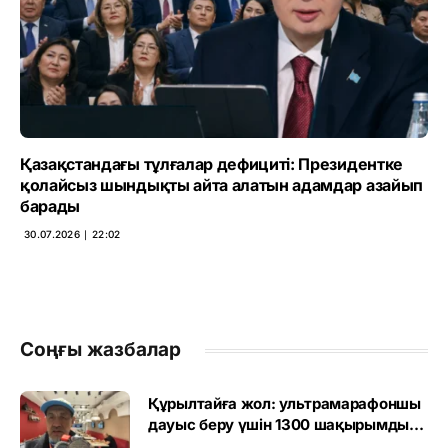
Қазақстандағы тұлғалар дефициті: Президентке
қолайсыз шындықты айта алатын адамдар азайып
барады
30.07.2026 ∣ 22:02
Соңғы жазбалар
Құрылтайға жол: ультрамарафоншы
дауыс беру үшін 1300 шақырымды
еңсермек