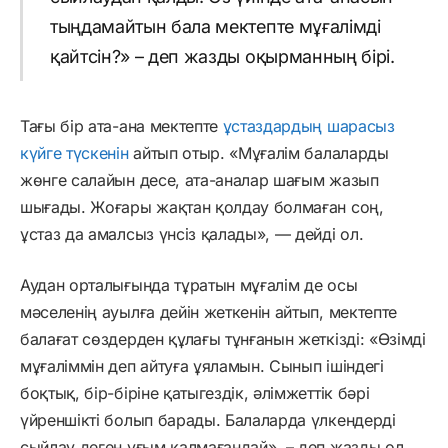
тыңдамайтын бала мектепте мұғалімді
қайтсін?» – деп жазды оқырманның бірі.
Тағы бір ата-ана мектепте
ұстаздардың шарасыз
күйге түскенін
айтып отыр. «Мұғалім балаларды
жөнге салайын десе, ата-аналар шағым жазып
шығады. Жоғары жақтан қолдау болмаған соң,
ұстаз да амалсыз үнсіз қалады», — дейді ол.
Аудан орталығында тұратын мұғалім де осы
мәселенің ауылға дейін жеткенін айтып, мектепте
балағат сөздерден құлағы тұнғанын жеткізді: «Өзімді
мұғаліммін деп айтуға ұяламын. Сынып ішіндегі
боқтық, бір-біріне қатыгездік, әлімжеттік бәрі
үйреншікті болып барады. Балаларда үлкендерді
сыйлау деген ұғым қалмағандай», – деп жазды ол.