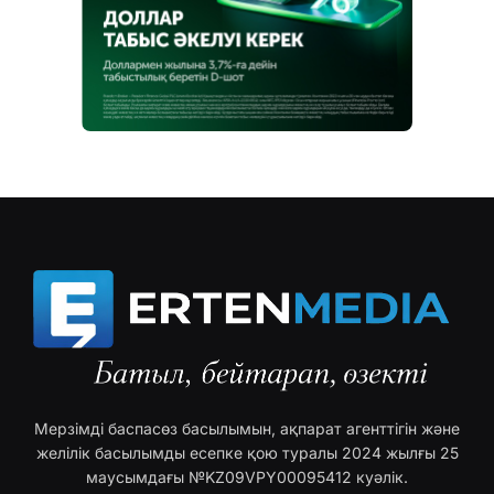
Мерзімді баспасөз басылымын, ақпарат агенттігін және
желілік басылымды есепке қою туралы 2024 жылғы 25
маусымдағы №KZ09VPY00095412 куәлік.