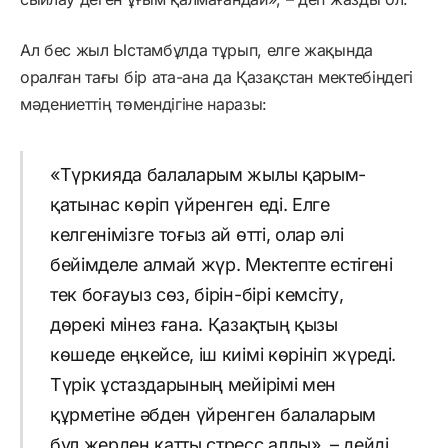
Ал бес жыл Ыстамбұлда тұрып, елге жақында
оралған тағы бір ата-ана да Қазақстан мектебіндегі
мәдениеттің төмендігіне наразы:
«Түркияда балаларым жылы қарым-
қатынас көріп үйренген еді. Елге
келгенімізге тоғыз ай өтті, олар әлі
бейімделе алмай жүр. Мектепте естігені
тек боғауыз сөз, бірін-бірі кемсіту,
дөрекі мінез ғана. Қазақтың қызы
көшеде еңкейсе, іш киімі көрініп жүреді.
Түрік ұстаздарының мейірімі мен
құрметіне әбден үйренген балаларым
бұл жерден қатты стресс алды», – дейді