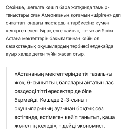
Сөзінше, шетелге көшіп бара жатқанда тамыр-
таныстары оған Американың қоғамын «шіріген» деп
сипаттап, ондағы жастардың тәрбиесіне күмән
келтірген екен. Бірақ елге қайтып, тоғыз ай бойы
Астана мектептерін бақылағаннан кейін ол
қазақстандық оқушылардың тәрбиесі әлдеқайда
ауыр халде деген түйін жасап отыр.
«Астананың мектептерінде тіл тазалығы
жоқ. 6-сыныптың балалары айтатын лас
сөздерді тіпті ересектер де біле
бермейді. Көшеде 2-3-сынып
оқушыларының аузынан боқтық сөз
естігенде, естімеген кейіп танытып, қаша
жөнелгің келеді», – дейді экономист.