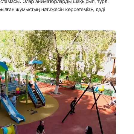
астамасы. Олар аниматорларды шақырып, түрлі
ылған жұмыстың нәтижесін көрсетеміз», деді