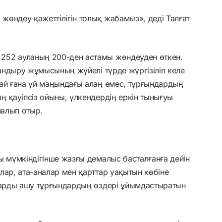
өндеу қажеттілігін толық жабамыз», деді Талғат
252 ауланың 200-ден астамы жөндеуден өткен.
тандыру жұмысының жүйелі түрде жүргізіліп келе
жай ғана үй маңындағы алаң емес, тұрғындардың
ң қауіпсіз ойыны, үлкендердің еркін тынығуы
налып отыр.
ы мүмкіндігінше жазғы демалыс басталғанға дейін
лар, ата-аналар мен қарттар уақытын көбіне
аларды ашу тұрғындардың өздері ұйымдастыратын