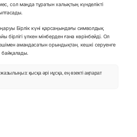
мес, сол маңда тұратын халықтың күнделікті
ыптасады.
ңаруы Бірлік күні қарсаңындағы символдық
ы бірлігі үлкен мінберден ғана көрінбейді. Ол
өршімен амандасатын орындықтан, кешкі серуенге
 байқалады.
азылыңыз: қысқа әрі нұсқа, ең өзекті ақпарат