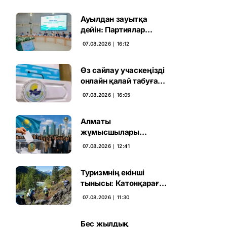
Ауылдан зауытқа
дейін: Партиялар
сайлаушымен бетпе-
07.08.2026 ∣ 16:12
бет кездесті
Өз сайлау учаскеңізді
онлайн қалай табуға
болады
07.08.2026 ∣ 16:05
Алматы
жұмысшылары
Құрылтай сайлауына
07.08.2026 ∣ 12:41
үн қосты
Туризмнің екінші
тынысы: Катонқарағай
мен Марқакөлге
07.08.2026 ∣ 11:30
инвестиция не береді
Бес жылдық