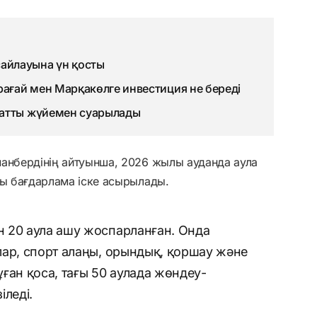
айлауына үн қосты
рағай мен Марқакөлге инвестиция не береді
матты жүйемен суарылады
манбердінің айтуынша, 2026 жылы ауданда аула
ды бағдарлама іске асырылады.
 20 аула ашу жоспарланған. Онда
лар, спорт алаңы, орындық, қоршау және
ған қоса, тағы 50 аулада жөндеу-
іледі.