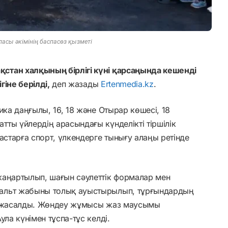
ласы әкімінің баспасөз қызметі
стан халқының бірлігі күні қарсаңында кешенді
іне берілді,
деп жазады
Ertenmedia.kz
.
ика даңғылы, 16, 18 және Отырар көшесі, 18
ты үйлердің арасындағы күнделікті тіршілік
астарға спорт, үлкендерге тынығу алаңы ретінде
жаңартылып, шағын сәулеттік формалар мен
альт жабыны толық ауыстырылып, тұрғындардың
ай жасалды. Жөндеу жұмысы жаз маусымы
ула күнімен тұспа-тұс келді.