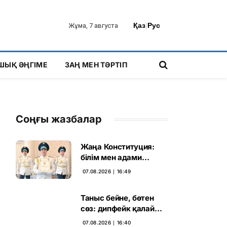
Қаз
|
Рус
Жұма, 7 августа
ШЫҚ ӘҢГІМЕ
ЗАҢ МЕН ТӘРТІП
Соңғы жазбалар
Жаңа Конституция:
білім мен адами
капиталға салынған
07.08.2026 ∣ 16:49
стратегиялық негіз
Таныс бейне, бөтен
сөз: дипфейк қалай
жұмыс істейді
07.08.2026 ∣ 16:40