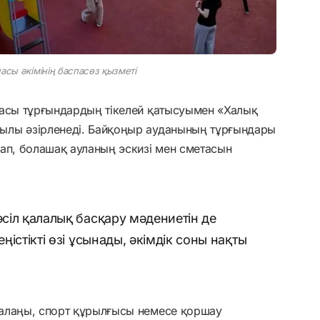
асы әкімінің баспасөз қызметі
басы тұрғындардың тікелей қатысуымен «Халық
ылы әзірленеді. Байқоңыр ауданының тұрғындары
ап, болашақ ауланың эскизі мен сметасын
әсіл қалалық басқару мәдениетін де
еңістікті өзі ұсынады, әкімдік соны нақты
 алаңы, спорт құрылғысы немесе қоршау