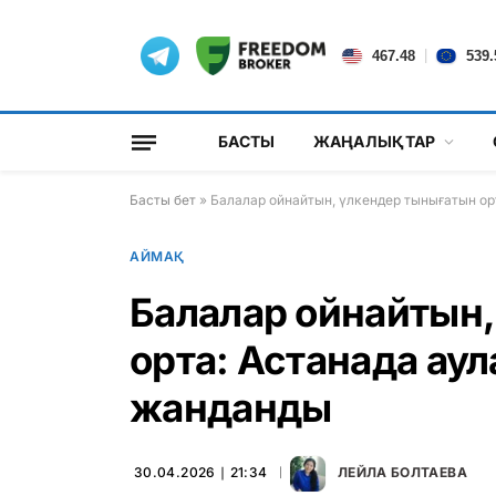
|
467.48
539.
БАСТЫ
ЖАҢАЛЫҚТАР
Басты бет
»
Балалар ойнайтын, үлкендер тынығатын ор
АЙМАҚ
Балалар ойнайтын,
орта: Астанада аул
жанданды
30.04.2026 ∣ 21:34
ЛЕЙЛА БОЛТАЕВА