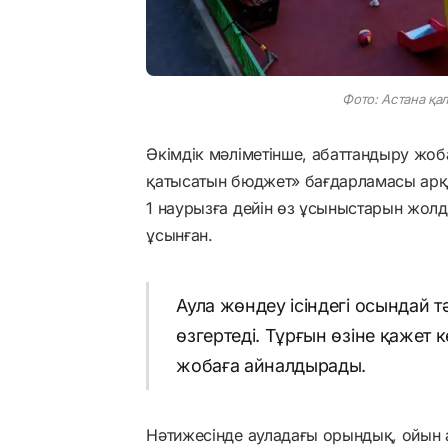
Фото: Астана қал
Әкімдік мәліметінше, абаттандыру жо
қатысатын бюджет» бағдарламасы арқ
1 наурызға дейін өз ұсыныстарын жолд
ұсынған.
Аула жөндеу ісіндегі осындай т
өзгертеді. Тұрғын өзіне қажет к
жобаға айналдырады.
Нәтижесінде ауладағы орындық, ойын