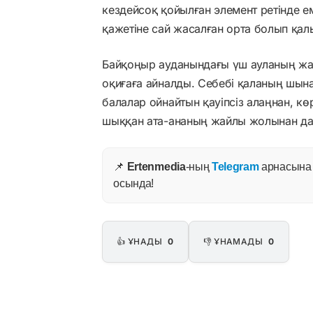
кездейсоқ қойылған элемент ретінде е
қажетіне сай жасалған орта болып қал
Байқоңыр ауданындағы үш ауланың жа
оқиғаға айналды. Себебі қаланың шынай
балалар ойнайтын қауіпсіз алаңнан, к
шыққан ата-ананың жайлы жолынан да
📌
Ertenmedia
-ның
Telegram
арнасына ж
осында!
👍 ҰНАДЫ
0
👎 ҰНАМАДЫ
0