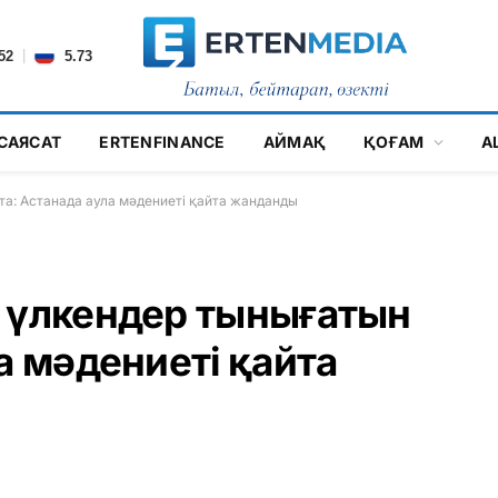
|
52
5.73
САЯСАТ
ERTENFINANCE
АЙМАҚ
ҚОҒАМ
А
та: Астанада аула мәдениеті қайта жанданды
 үлкендер тынығатын
а мәдениеті қайта