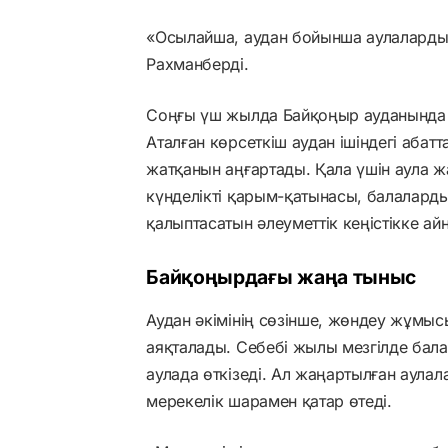
«Осылайша, аудан бойынша аулаларды ж
Рахманберді.
Соңғы үш жылда Байқоңыр ауданында 
Аталған көрсеткіш аудан ішіндегі абат
жатқанын аңғартады. Қала үшін аула 
күнделікті қарым-қатынасы, балаларды
қалыптасатын әлеуметтік кеңістікке ай
Байқоңырдағы жаңа тыныс
Аудан әкімінің сөзінше, жөндеу жұмыс
аяқталады. Себебі жылы мезгілде бала
аулада өткізеді. Ал жаңартылған аул
мерекелік шарамен қатар өтеді.