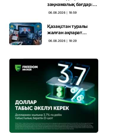
заңнамалық бағдар:
Мелконян Құрылтай
06.08.2026 ∣ 18:59
сайлауының маңызын
бағалады
Қазақстан туралы
жалған ақпарат
таратқан дипфейктер
06.08.2026 ∣ 18:29
анықталды