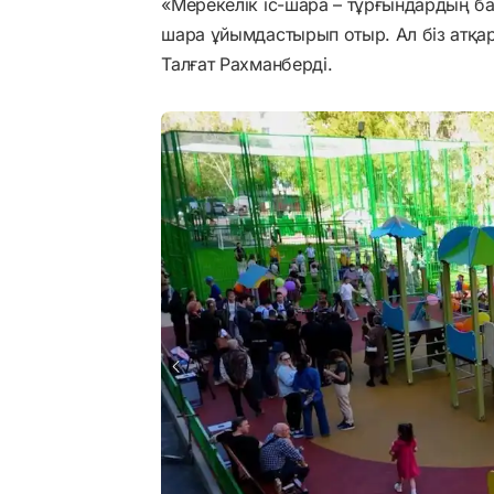
«Мерекелік іс-шара – тұрғындардың б
шара ұйымдастырып отыр. Ал біз атқар
Талғат Рахманберді.