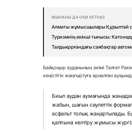
МЫНАНЫ ДА ОҚИ КЕТІҢІЗ
Алматы жұмысшылары Құрылтай с
Туризмнің екінші тынысы: Катонқа
Талдықорғандағы саябақтар авто
Байқоңыр ауданының әкімі Талғат Рах
кеңістігін жаңғыртуға арналған ауқым
Биыл аудан аумағында жаңадан
жабын, шағын сәулеттік форма
асфальт толық жаңартылады. Бұ
қалпына келтіру жұмысы жүргіз