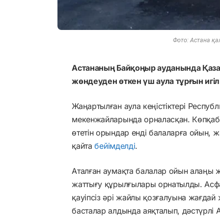
Фото: Астана қа
Астананың Байқоңыр ауданында Қазақ
жөндеуден өткен үш аула тұрғын игіліг
Жаңартылған аула кеңістіктері Республ
мекенжайларында орналасқан. Көпқабат
өтетін орындар енді балаларға ойын, ж
қайта
бейімделді
.
Аталған аумақта балалар ойын алаңы 
жаттығу құрылғылары орнатылды. Асф
қауіпсіз әрі жайлы қозғалуына жағд
басталар алдында аяқталып, дәстүрлі А