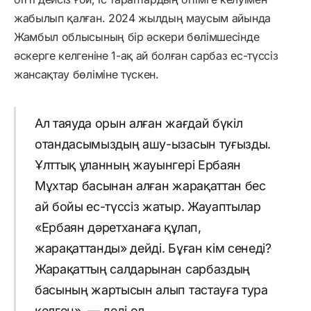
жабылып қалған. 2024 жылдың маусым айында
Жамбыл облысының бір әскери бөлімшесінде
әскерге келгеніне 1-ақ ай болған сарбаз ес-түссіз
жансақтау бөліміне түскен.
Ал таяуда орын алған жағдай бүкіл
отандасымыздың ашу-ызасын туғызды.
Ұлттық ұланның жауынгері Ербаян
Мұхтар басынан алған жарақаттан бес
ай бойы ес-түссіз жатыр. Жауаптылар
«Ербаян дәретханаға құлап,
жарақаттанды» дейді. Бұған кім сенеді?
Жарақаттың салдарынан сарбаздың
басының жартысын алып тастауға тура
келген», — деді ол.