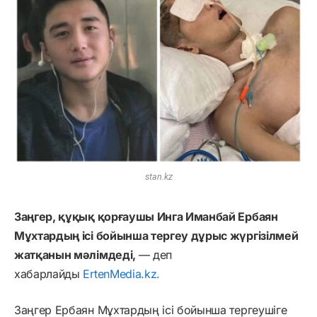
stan.kz
Заңгер, құқық қорғаушы Инга Иманбай Ербаян
Мұхтардың ісі бойынша тергеу дұрыс жүргізілмей
жатқанын мәлімдеді,
— деп
хабарлайды
ErtenMedia.kz.
Заңгер Ербаян Мұхтардың ісі бойынша тергеушіге