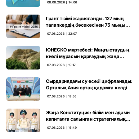
өңірлерде қандай мәселе көтерді
08.08.2026 ∣ 14:06
Грант тізімі жарияланды. 127 мың
талапкердің бәсекесінен 75 мыңы
өтті
07.08.2026 ∣ 22:07
ЮНЕСКО мәртебесі: Маңғыстаудың
киелі мұрасын қорғаудың жаңа
кезеңі басталды
07.08.2026 ∣ 19:17
Сырдариядағы су есебі цифрланады:
Орталық Азия ортақ қадамға келді
07.08.2026 ∣ 18:56
Жаңа Конституция: білім мен адами
капиталға салынған стратегиялық
негіз
07.08.2026 ∣ 16:49