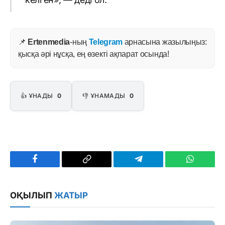
📌
Ertenmedia
-ның
Telegram
арнасына жазылыңыз:
қысқа әрі нұсқа, ең өзекті ақпарат осында!
👍 ҰНАДЫ
0
👎 ҰНАМАДЫ
0
Facebook
Copy
Telegram
WhatsAp
Link
ОҚЫЛЫП
ЖАТЫР