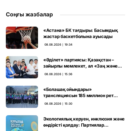
Соңғы жазбалар
«Астана» БК тағдыры: Басымдық
жастар баскетболына ауысады
08.08.2026 ∣ 19:34
«Әділет» партиясы: Қазақстан –
зайырлы мемлекет, ал «Заң және
тәртіп» қағидаты баршаға міндетті
08.08.2026 ∣ 15:36
«Болашақ ойындары»
трансляциясын 185 миллион рет
көрген
08.08.2026 ∣ 15:30
Экологиялық керуен, инклюзия және
өндірісті қолдау: Партиялар