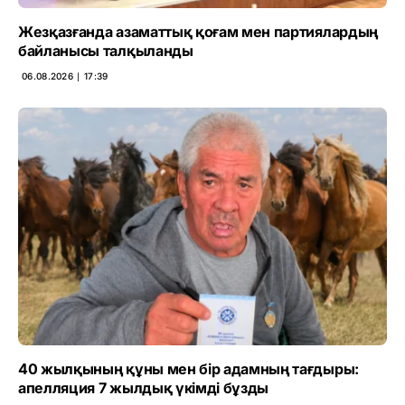
Жезқазғанда азаматтық қоғам мен партиялардың
байланысы талқыланды
06.08.2026 ∣ 17:39
40 жылқының құны мен бір адамның тағдыры:
апелляция 7 жылдық үкімді бұзды