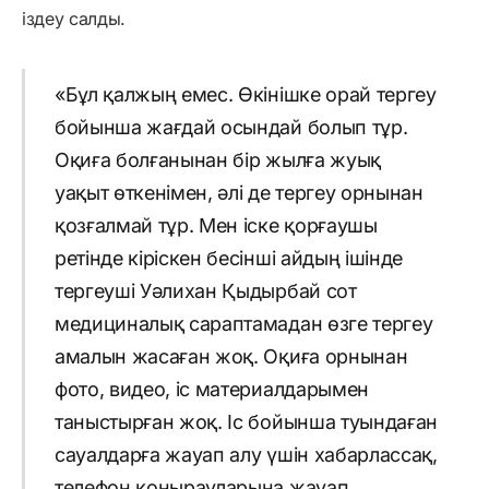
іздеу салды.
«Бұл қалжың емес. Өкінішке орай тергеу
бойынша жағдай осындай болып тұр.
Оқиға болғанынан бір жылға жуық
уақыт өткенімен, әлі де тергеу орнынан
қозғалмай тұр. Мен іске қорғаушы
ретінде кіріскен бесінші айдың ішінде
тергеуші Уәлихан Қыдырбай сот
медициналық сараптамадан өзге тергеу
амалын жасаған жоқ. Оқиға орнынан
фото, видео, іс материалдарымен
таныстырған жоқ. Іс бойынша туындаған
сауалдарға жауап алу үшін хабарлассақ,
телефон қоңырауларына жауап