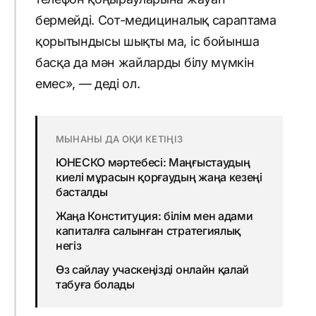
бермейді. Сот-медициналық сараптама
қорытындысы шықты ма, іс бойынша
басқа да мән жайларды білу мүмкін
емес», — деді ол.
МЫНАНЫ ДА ОҚИ КЕТІҢІЗ
ЮНЕСКО мәртебесі: Маңғыстаудың
киелі мұрасын қорғаудың жаңа кезеңі
басталды
Жаңа Конституция: білім мен адами
капиталға салынған стратегиялық
негіз
Өз сайлау учаскеңізді онлайн қалай
табуға болады