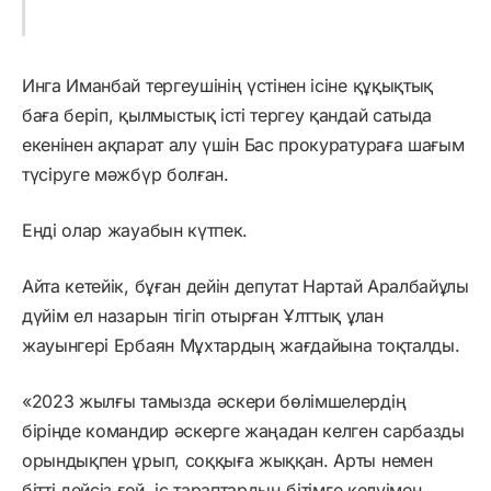
Инга Иманбай тергеушінің үстінен ісіне құқықтық
баға беріп, қылмыстық істі тергеу қандай сатыда
екенінен ақпарат алу үшін Бас прокуратураға шағым
түсіруге мәжбүр болған.
Енді олар жауабын күтпек.
Айта кетейік, бұған дейін депутат Нартай Аралбайұлы
дүйім ел назарын тігіп отырған Ұлттық ұлан
жауынгері Ербаян Мұхтардың жағдайына тоқталды.
«2023 жылғы тамызда әскери бөлімшелердің
бірінде командир әскерге жаңадан келген сарбазды
орындықпен ұрып, соққыға жыққан. Арты немен
бітті дейсіз ғой, іс тараптардың бітімге келуімен