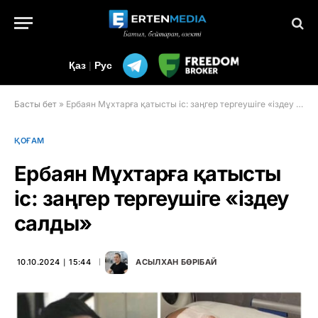
Қаз
|
Рус
Басты бет
»
Ербаян Мұхтарға қатысты іс: заңгер тергеушіге «іздеу салды»
ҚОҒАМ
Ербаян Мұхтарға қатысты
іс: заңгер тергеушіге «іздеу
салды»
10.10.2024 ∣ 15:44
АСЫЛХАН БӨРІБАЙ