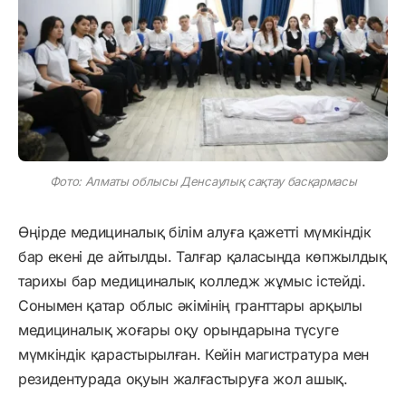
Фото: Алматы облысы Денсаулық сақтау басқармасы
Өңірде медициналық білім алуға қажетті мүмкіндік
бар екені де айтылды. Талғар қаласында көпжылдық
тарихы бар медициналық колледж жұмыс істейді.
Сонымен қатар облыс әкімінің гранттары арқылы
медициналық жоғары оқу орындарына түсуге
мүмкіндік қарастырылған. Кейін магистратура мен
резидентурада оқуын жалғастыруға жол ашық.