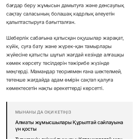
бағдар беру жұмысын дамытуға және денсаулық
сақтау саласының болашақ кадрлық әлеуетін
қалыптастыруға бағытталған.
Шеберлік сабағына қатысқан оқушылар жарақат,
күйік, суға бату және жүрек-қан тамырлары
жүйесіне қатысты шұғыл жағдай кезінде алғашқы
көмек көрсету тәсілдерін тәжірибе жүзінде
меңгерді. Мамандар теориямен ғана шектелмей,
төтенше жағдайда адам өмірін сақтап қалуға
көмектесетін нақты әрекеттерді көрсетті.
МЫНАНЫ ДА ОҚИ КЕТІҢІЗ
Алматы жұмысшылары Құрылтай сайлауына
үн қосты