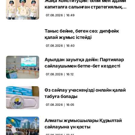
Жаңа Конституция: білім мен адами
капиталға салынған стратегиялық
негіз
07.08.2026 ∣ 16:49
Таныс бейне, бөтен сөз: дипфейк
қалай жұмыс істейді
07.08.2026 ∣ 16:40
Ауылдан зауытқа дейін: Партиялар
сайлаушымен бетпе-бет кездесті
07.08.2026 ∣ 16:12
Өз сайлау учаскеңізді онлайн қалай
табуға болады
07.08.2026 ∣ 16:05
Алматы жұмысшылары Құрылтай
сайлауына үн қосты
07.08.2026 ∣ 12:41