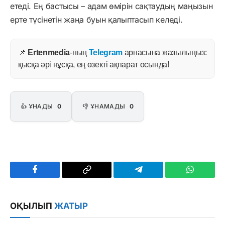
етеді. Ең бастысы – адам өмірін сақтаудың маңызын
ерте түсінетін жаңа буын қалыптасып келеді.
📌
Ertenmedia
-ның
Telegram
арнасына жазылыңыз:
қысқа әрі нұсқа, ең өзекті ақпарат осында!
👍 ҰНАДЫ
0
👎 ҰНАМАДЫ
0
Facebook
Copy
Telegram
WhatsAp
Link
ОҚЫЛЫП
ЖАТЫР