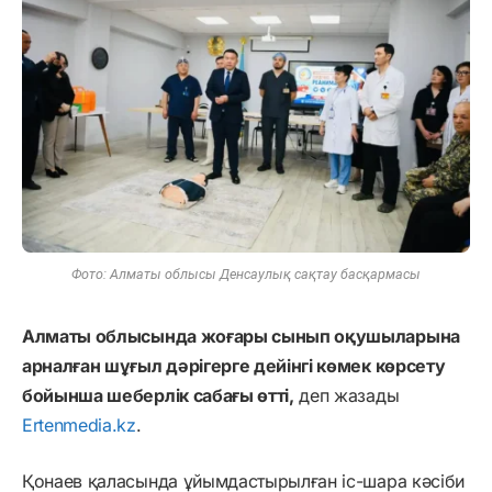
Фото: Алматы облысы Денсаулық сақтау басқармасы
Алматы облысында жоғары сынып оқушыларына
арналған шұғыл дәрігерге дейінгі көмек көрсету
бойынша шеберлік сабағы өтті,
деп жазады
Ertenmedia.kz
.
Қонаев қаласында ұйымдастырылған іс-шара кәсіби