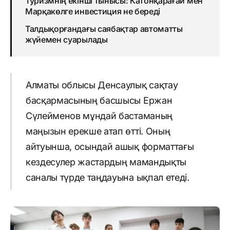
Туризмнің екінші тынысы: Катонқарағай мен
Марқакөлге инвестиция не береді
Талдықорғандағы саябақтар автоматты
жүйемен суарылады
Алматы облысы Денсаулық сақтау
басқармасының басшысы Ержан
Сүлейменов мұндай бастаманың
маңызын ерекше атап өтті. Оның
айтуынша, осындай ашық форматтағы
кездесулер жастардың мамандықты
саналы түрде таңдауына ықпал етеді.