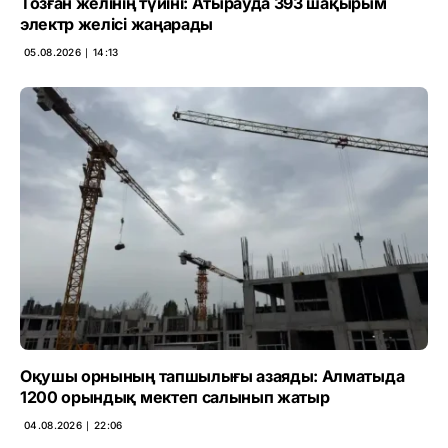
Тозған желінің түйіні: Атырауда 393 шақырым
электр желісі жаңарады
05.08.2026 ∣ 14:13
Оқушы орнының тапшылығы азаяды: Алматыда
1200 орындық мектеп салынып жатыр
04.08.2026 ∣ 22:06