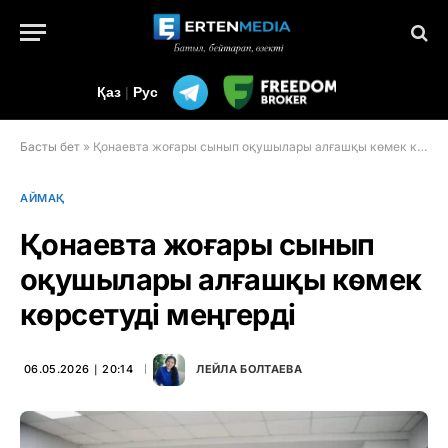
Қаз
|
Рус
Басты бет
»
Қонаевта жоғары сынып оқушылары алғашқы көмек көрсетуді меңгерді
АЙМАҚ
Қонаевта жоғары сынып
оқушылары алғашқы көмек
көрсетуді меңгерді
06.05.2026 ∣ 20:14
ЛЕЙЛА БОЛТАЕВА