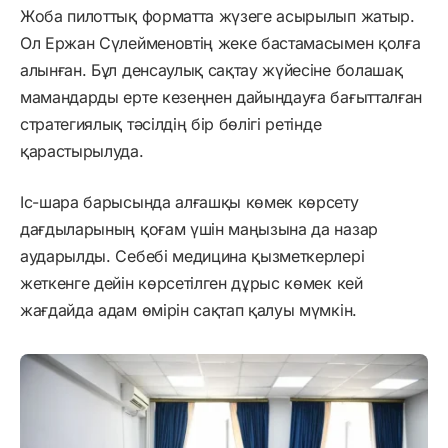
Жоба пилоттық форматта жүзеге асырылып жатыр.
Ол Ержан Сүлейменовтің жеке бастамасымен қолға
алынған. Бұл денсаулық сақтау жүйесіне болашақ
мамандарды ерте кезеңнен дайындауға бағытталған
стратегиялық тәсілдің бір бөлігі ретінде
қарастырылуда.
Іс-шара барысында алғашқы көмек көрсету
дағдыларының қоғам үшін маңызына да назар
аударылды. Себебі медицина қызметкерлері
жеткенге дейін көрсетілген дұрыс көмек кей
жағдайда адам өмірін сақтап қалуы мүмкін.