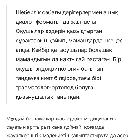
Шеберлік сабағы дәрігерлермен ашық
диалог форматында жалғасты.
Оқушылар өздерін қызықтырған
сұрақтарын қойып, мамандардан кеңес
алды. Кейбір қатысушылар болашақ
мамандығын да нақтылай бастаған. Бір
оқушы эндокринология бағытын
таңдауға ниет білдірсе, тағы бірі
травматолог-ортопед болуға
қызығушылық танытқан.
Мұндай бастамалар жастардың медициналық
сауатын арттырып қана қоймай, қоғамда
жауапкершілік мәдениетін қалыптастыруға да әсер