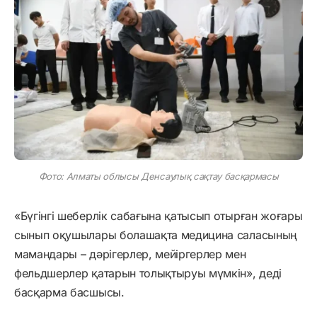
Фото: Алматы облысы Денсаулық сақтау басқармасы
«Бүгінгі шеберлік сабағына қатысып отырған жоғары
сынып оқушылары болашақта медицина саласының
мамандары – дәрігерлер, мейіргерлер мен
фельдшерлер қатарын толықтыруы мүмкін», деді
басқарма басшысы.