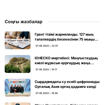
Соңғы жазбалар
Грант тізімі жарияланды. 127 мың
талапкердің бәсекесінен 75 мыңы
өтті
07.08.2026 ∣ 22:07
ЮНЕСКО мәртебесі: Маңғыстаудың
киелі мұрасын қорғаудың жаңа
кезеңі басталды
07.08.2026 ∣ 19:17
Сырдариядағы су есебі цифрланады:
Орталық Азия ортақ қадамға келді
07.08.2026 ∣ 18:56