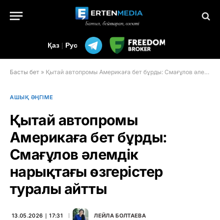
Қаз
|
Рус
Басты бет
»
Қытай автопромы Америкаға бет бұрды: Смағұлов әлемдік нарықтағы өзгерістер туралы айтты
АШЫҚ ӘҢГІМЕ
Қытай автопромы
Америкаға бет бұрды:
Смағұлов әлемдік
нарықтағы өзгерістер
туралы айтты
13.05.2026 ∣ 17:31
ЛЕЙЛА БОЛТАЕВА