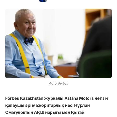
Фото: Forbes
Forbes Kazakhstan журналы Astana Motors негізін
қалаушы әрі мажоритарлық иесі Нұрлан
Смағұловтың АҚШ нарығы мен Қытай