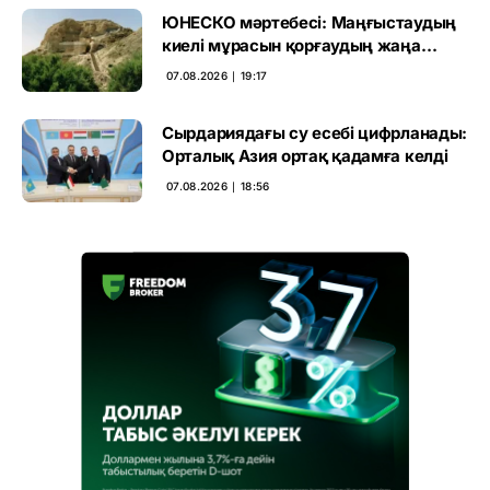
ЮНЕСКО мәртебесі: Маңғыстаудың
киелі мұрасын қорғаудың жаңа
кезеңі басталды
07.08.2026 ∣ 19:17
Сырдариядағы су есебі цифрланады:
Орталық Азия ортақ қадамға келді
07.08.2026 ∣ 18:56