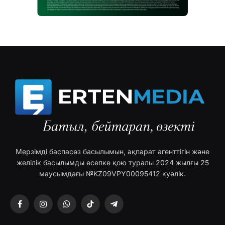
Мерзімді баспасөз басылымын, ақпарат агенттігін және
желілік басылымды есепке қою туралы 2024 жылғы 25
маусымдағы №KZ09VPY00095412 куәлік.
Facebook
Instagram
WhatsApp
TikTok
Telegram