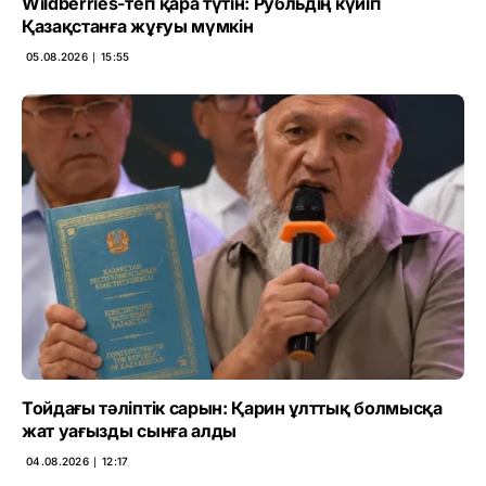
Wildberries-тегі қара түтін: Рубльдің күйігі
Қазақстанға жұғуы мүмкін
05.08.2026 ∣ 15:55
Тойдағы тәліптік сарын: Қарин ұлттық болмысқа
жат уағызды сынға алды
04.08.2026 ∣ 12:17