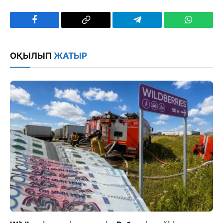
Facebook
Copy
Telegram
WhatsAp
Link
ОҚЫЛЫП
ЖАТЫР