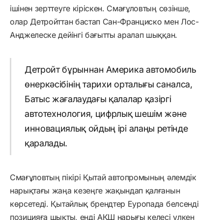
ішінен зерттеуге кіріскен. Смағұловтың сөзінше,
олар Детройттан бастап Сан-Франциско мен Лос-
Анджелеске дейінгі бағытты аралап шыққан.
Детройт бұрыннан Америка автомобиль
өнеркәсібінің тарихи орталығы саналса,
Батыс жағалаудағы қалалар қазіргі
автотехнология, цифрлық шешім және
инновациялық ойдың ірі алаңы ретінде
қаралады.
Смағұловтың пікірі Қытай автопромының әлемдік
нарықтағы жаңа кезеңге жақындап қалғанын
көрсетеді. Қытайлық брендтер Еуропада белсенді
позицияға шықты, енді АҚШ нарығы келесі үлкен