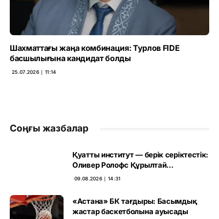
Шахматтағы жаңа комбинация: Турлов FIDE
басшылығына кандидат болды
25.07.2026 ∣ 11:14
Соңғы жазбалар
Қуатты институт — берік серіктестік:
Оливер Ролофс Құрылтай
сайлауының маңызын бағалады
09.08.2026 ∣ 14:31
«Астана» БК тағдыры: Басымдық
жастар баскетболына ауысады