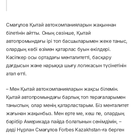
Смағұлов Қытай автокомпанияларын жақыннан
білетінін айтты. Оның сөзінше, Қытай
автопромындағы ірі топ басшыларымен жеке таныс,
олардың көбі өзімен қатарлас буын өкілдері.
Кәсіпкер осы ортадағы менталитетті, басқару
дағдысын және нарыққа шығу логикасын түсінетінін
атап өтті.
– Мен Қытай автокомпанияларын жақсы білемін.
Қытай автопромындағы барлық топ төрағаларымен
таныспын, олар менің қатарластарым. Біз менталитет
жағынан жақынбыз. Мен ерте ме, кеш пе, олардың
бәрібір Америкада пайда болатынын сенімдімін, –
деді Нұрлан Смағұлов Forbes Kazakhstan-ға берген