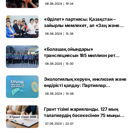
08.08.2026 ∣ 19:34
«Әділет» партиясы: Қазақстан –
зайырлы мемлекет, ал «Заң және
тәртіп» қағидаты баршаға міндетті
08.08.2026 ∣ 15:36
«Болашақ ойындары»
трансляциясын 185 миллион рет
көрген
08.08.2026 ∣ 15:30
Экологиялық керуен, инклюзия және
өндірісті қолдау: Партиялар
өңірлерде қандай мәселе көтерді
08.08.2026 ∣ 14:06
Грант тізімі жарияланды. 127 мың
талапкердің бәсекесінен 75 мыңы
өтті
07.08.2026 ∣ 22:07