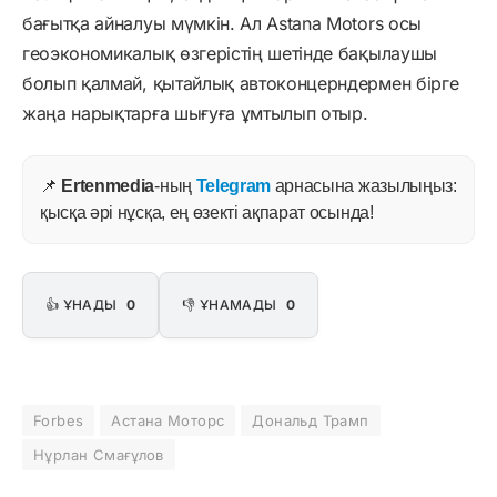
бағытқа айналуы мүмкін. Ал Astana Motors осы
геоэкономикалық өзгерістің шетінде бақылаушы
болып қалмай, қытайлық автоконцерндермен бірге
жаңа нарықтарға шығуға ұмтылып отыр.
📌
Ertenmedia
-ның
Telegram
арнасына жазылыңыз:
қысқа әрі нұсқа, ең өзекті ақпарат осында!
👍 ҰНАДЫ
0
👎 ҰНАМАДЫ
0
Forbes
Астана Моторс
Дональд Трамп
Нұрлан Смағұлов