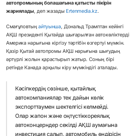
автопромының болашағына қатысты пікірін
жариялады
, деп жазады
Ertenmedia.kz
.
Смағұловтың
айтуынша
, Дональд Трамптан кейінгі
АҚШ президенті Қытайда шығарылған автокөліктерді
Америка нарығына кіргізу тәртібін өзгертуі мүмкін.
Қазір Қытай автопромы АҚШ нарығына шығудың
әртүрлі жолын қарастырып жатыр. Соның бірі
ретінде Канада арқылы кіру мүмкіндігі аталады.
Кәсіпкердің сөзінше, қытайлық
автокомпаниялар тек дайын көлік
экспорттаумен шектелгісі келмейді.
Олар жапон және оңтүстіккореялық
автоконцерндер секілді АҚШ аумағына
инвестиция салып, автомобиль өндірісін