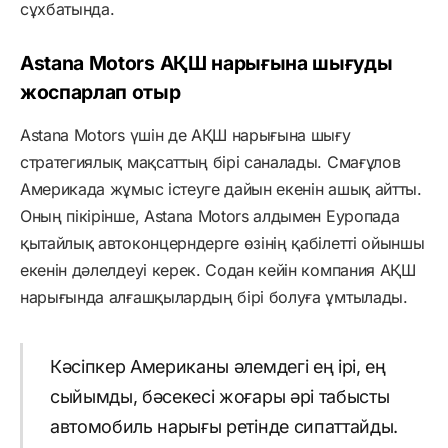
сұхбатында.
Astana Motors АҚШ нарығына шығуды
жоспарлап отыр
Astana Motors үшін де АҚШ нарығына шығу
стратегиялық мақсаттың бірі саналады. Смағұлов
Америкада жұмыс істеуге дайын екенін ашық айтты.
Оның пікірінше, Astana Motors алдымен Еуропада
қытайлық автоконцерндерге өзінің қабілетті ойыншы
екенін дәлелдеуі керек. Содан кейін компания АҚШ
нарығында алғашқылардың бірі болуға ұмтылады.
Кәсіпкер Американы әлемдегі ең ірі, ең
сыйымды, бәсекесі жоғары әрі табысты
автомобиль нарығы ретінде сипаттайды.