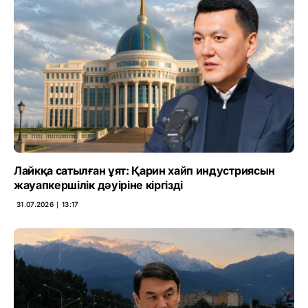
Лайкқа сатылған ұят: Қарин хайп индустриясын
жауапкершілік дәуіріне кіргізді
31.07.2026 ∣ 13:17