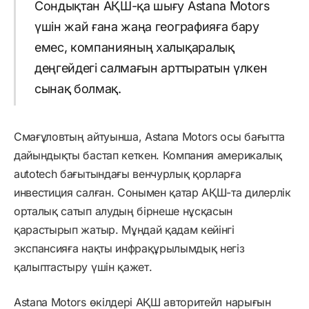
Сондықтан АҚШ-қа шығу Astana Motors
үшін жай ғана жаңа географияға бару
емес, компанияның халықаралық
деңгейдегі салмағын арттыратын үлкен
сынақ болмақ.
Смағұловтың айтуынша, Astana Motors осы бағытта
дайындықты бастап кеткен. Компания америкалық
autotech бағытындағы венчурлық қорларға
инвестиция салған. Сонымен қатар АҚШ-та дилерлік
орталық сатып алудың бірнеше нұсқасын
қарастырып жатыр. Мұндай қадам кейінгі
экспансияға нақты инфрақұрылымдық негіз
қалыптастыру үшін қажет.
Astana Motors өкілдері АҚШ авторитейл нарығын