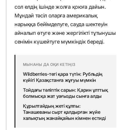
сол елдің ішінде жолға қоюға дайын.
Мұндай тәсіл оларға америкалық
нарыққа бейімделуге, сауда шектеуін
айналып өтуге және жергілікті тұтынушы
сенімін күшейтуге мүмкіндік береді.
МЫНАНЫ ДА ОҚИ КЕТІҢІЗ
Wildberries-тегі қара түтін: Рубльдің
күйігі Қазақстанға жұғуы мүмкін
Тойдағы тәліптік сарын: Қарин ұлттық
болмысқа жат уағызды сынға алды
Құрылтайдың жеті құлпы:
Танашеваны сырт қалдырған жүйе
халықтың жанайқайын кімнен естиді