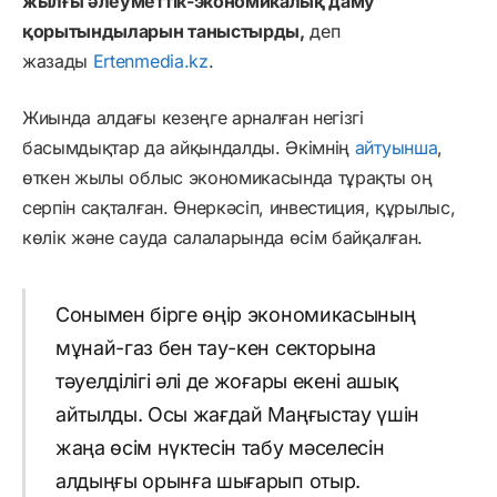
жылғы әлеуметтік-экономикалық даму
қорытындыларын таныстырды,
деп
жазады
Ertenmedia.kz
.
Жиында алдағы кезеңге арналған негізгі
басымдықтар да айқындалды. Әкімнің
айтуынша
,
өткен жылы облыс экономикасында тұрақты оң
серпін сақталған. Өнеркәсіп, инвестиция, құрылыс,
көлік және сауда салаларында өсім байқалған.
Сонымен бірге өңір экономикасының
мұнай-газ бен тау-кен секторына
тәуелділігі әлі де жоғары екені ашық
айтылды. Осы жағдай Маңғыстау үшін
жаңа өсім нүктесін табу мәселесін
алдыңғы орынға шығарып отыр.