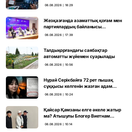
06.08.2026 ∣ 18:29
Жезқазғанда азаматтық қоғам мен
партиялардың байланысы
талқыланды
06.08.2026 ∣ 17:39
Талдықорғандағы саябақтар
автоматты жүйемен суарылады
06.08.2026 ∣ 10:56
Нұрай Серікбайға 72 рет пышақ
сұққысы келгенін жазған адам
ұсталды
06.08.2026 ∣ 10:24
Қайсар Қамзаны елге әкеле жатыр
ма? Атышулы Блогер Виетнам
әуежайында көзге түсті
06.08.2026 ∣ 10:14