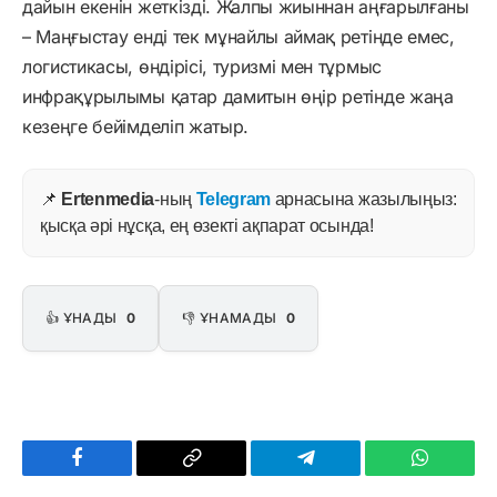
дайын екенін жеткізді. Жалпы жиыннан аңғарылғаны
– Маңғыстау енді тек мұнайлы аймақ ретінде емес,
логистикасы, өндірісі, туризмі мен тұрмыс
инфрақұрылымы қатар дамитын өңір ретінде жаңа
кезеңге бейімделіп жатыр.
📌
Ertenmedia
-ның
Telegram
арнасына жазылыңыз:
қысқа әрі нұсқа, ең өзекті ақпарат осында!
👍 ҰНАДЫ
0
👎 ҰНАМАДЫ
0
Facebook
Copy
Telegram
WhatsAp