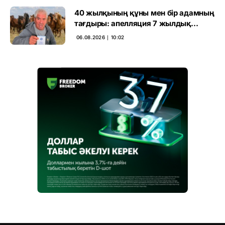
40 жылқының құны мен бір адамның
тағдыры: апелляция 7 жылдық
үкімді бұзды
06.08.2026 ∣ 10:02