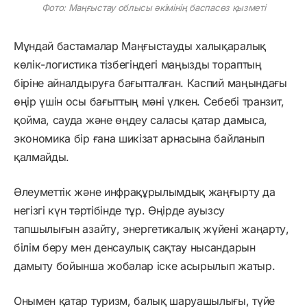
Фото: Маңғыстау облысы әкімінің баспасөз қызметі
Мұндай бастамалар Маңғыстауды халықаралық
көлік-логистика тізбегіндегі маңызды тораптың
біріне айналдыруға бағытталған. Каспий маңындағы
өңір үшін осы бағыттың мәні үлкен. Себебі транзит,
қойма, сауда және өңдеу саласы қатар дамыса,
экономика бір ғана шикізат арнасына байланып
қалмайды.
Әлеуметтік және инфрақұрылымдық жаңғырту да
негізгі күн тәртібінде тұр. Өңірде ауызсу
тапшылығын азайту, энергетикалық жүйені жаңарту,
білім беру мен денсаулық сақтау нысандарын
дамыту бойынша жобалар іске асырылып жатыр.
Онымен қатар туризм, балық шаруашылығы, түйе