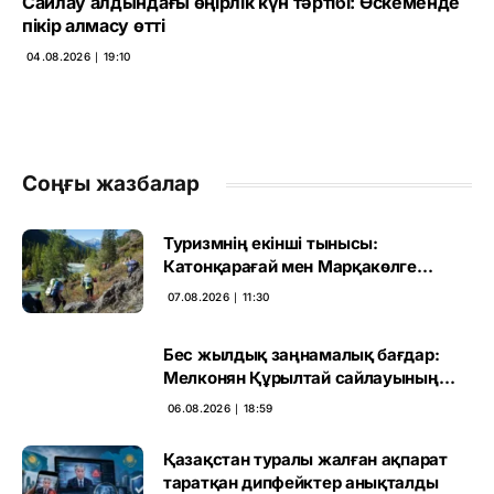
Сайлау алдындағы өңірлік күн тәртібі: Өскеменде
пікір алмасу өтті
04.08.2026 ∣ 19:10
Соңғы жазбалар
Туризмнің екінші тынысы:
Катонқарағай мен Марқакөлге
инвестиция не береді
07.08.2026 ∣ 11:30
Бес жылдық заңнамалық бағдар:
Мелконян Құрылтай сайлауының
маңызын бағалады
06.08.2026 ∣ 18:59
Қазақстан туралы жалған ақпарат
таратқан дипфейктер анықталды