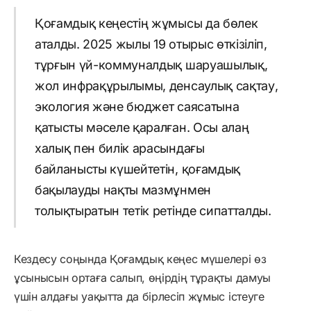
Қоғамдық кеңестің жұмысы да бөлек
аталды. 2025 жылы 19 отырыс өткізіліп,
тұрғын үй-коммуналдық шаруашылық,
жол инфрақұрылымы, денсаулық сақтау,
экология және бюджет саясатына
қатысты мәселе қаралған. Осы алаң
халық пен билік арасындағы
байланысты күшейтетін, қоғамдық
бақылауды нақты мазмұнмен
толықтыратын тетік ретінде сипатталды.
Кездесу соңында Қоғамдық кеңес мүшелері өз
ұсынысын ортаға салып, өңірдің тұрақты дамуы
үшін алдағы уақытта да бірлесіп жұмыс істеуге