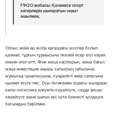
F1H2O жобасы: Қонаевта спорт
катерлерін шығаратын зауыт
ашылмақ
Облыс әкімі әр жоба қағаздағы жоспар болып
қалмай, тұрғын тұрмысына тікелей әсер етуі керек
екенін атап өтті. Яғни жаңа кәсіпорын, жаңа бағыт,
жаңа инвестиция ақыры халықтың табысына,
жұмысқа орналасуына, күнделікті өмір сапасына
қызмет етуге тиіс. Осы логикамен алдағы жылдары
көлік-логистика әлеуетін күшейтуге, сауда аясын
кеңейтуге және шағын әрі орта бизнесті қолдауға
басымдық берілмек.