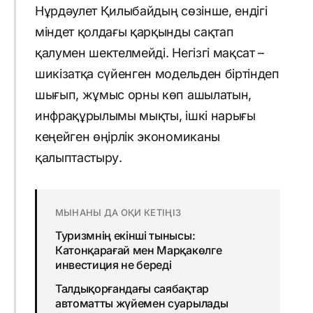
Нұрдәулет Қилыбайдың сөзінше, ендігі
міндет қолдағы қарқынды сақтап
қалумен шектелмейді. Негізгі мақсат –
шикізатқа сүйенген модельден біртіндеп
шығып, жұмыс орны көп ашылатын,
инфрақұрылымы мықты, ішкі нарығы
кеңейген өңірлік экономиканы
қалыптастыру.
МЫНАНЫ ДА ОҚИ КЕТІҢІЗ
Туризмнің екінші тынысы:
Катонқарағай мен Марқакөлге
инвестиция не береді
Талдықорғандағы саябақтар
автоматты жүйемен суарылады