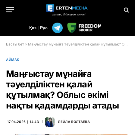
Қаз
|
Рус
Басты бет
»
Маңғыстау мұнайға тәуелділіктен қалай құтылмақ? Облыс әкімі нақты қадамдарды атады
АЙМАҚ
Маңғыстау мұнайға
тәуелділіктен қалай
құтылмақ? Облыс әкімі
нақты қадамдарды атады
17.04.2026 ∣ 14:43
ЛЕЙЛА БОЛТАЕВА