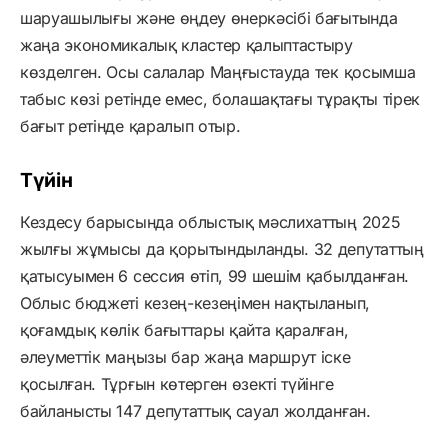
шаруашылығы және өңдеу өнеркәсібі бағытында
жаңа экономикалық кластер қалыптастыру
көзделген. Осы салалар Маңғыстауда тек қосымша
табыс көзі ретінде емес, болашақтағы тұрақты тірек
бағыт ретінде қаралып отыр.
Түйін
Кездесу барысында облыстық мәслихаттың 2025
жылғы жұмысы да қорытындыланды. 32 депутаттың
қатысуымен 6 сессия өтіп, 99 шешім қабылданған.
Облыс бюджеті кезең-кезеңімен нақтыланып,
қоғамдық көлік бағыттары қайта қаралған,
әлеуметтік маңызы бар жаңа маршрут іске
қосылған. Тұрғын көтерген өзекті түйінге
байланысты 147 депутаттық сауал жолданған.