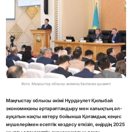
Фото: Маңғыстау облысы әкімінің баспасөз қызметі
Маңғыстау облысы әкімі Нұрдәулет Қилыбай
экономиканы әртараптандыру мен халықтың әл-
ауқатын нақты көтеру бойынша Қоғамдық кеңес
мүшелерімен есептік кездесу өткізіп, өңірдің 2025